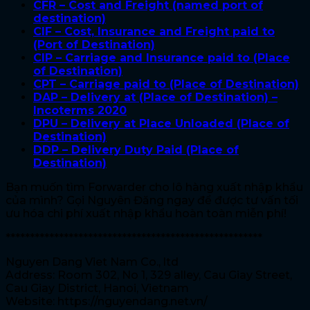
CFR – Cost and Freight (named port of
destination)
CIF – Cost, Insurance and Freight paid to
(Port of Destination)
CIP – Carriage and Insurance paid to (Place
of Destination)
CPT – Carriage paid to (Place of Destination)
DAP – Delivery at (Place of Destination) –
Incoterms 2020
DPU – Delivery at Place Unloaded (Place of
Destination)
DDP – Delivery Duty Paid (Place of
Destination)
Bạn muốn tìm Forwarder cho lô hàng xuất nhập khẩu
của mình? Gọi Nguyên Đăng ngay để được tư vấn tối
ưu hóa chi phí xuất nhập khẩu hoàn toàn miễn phí!
*****************************************************
Nguyen Dang Viet Nam Co., ltd
Address: Room 302, No 1, 329 alley, Cau Giay Street,
Cau Giay District, Hanoi, Vietnam
Website: https://nguyendang.net.vn/