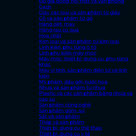
Đồ gia dụng, nội thất và văn phòng
Gạch
Giấy các loại và sản phẩm từ giấy
Gỗ và sản phẩm từ gỗ
Hàng dệt, may
Hàng rau củ quả
Hóa chất
Kim loại và sản phẩm từ kim loại
Linh kiện, phụ tùng ô tô
Linh phụ kiện máy móc
Máy móc, thiết bị, dụng cụ, phụ tùng
khác
Máy vi tính, sản phẩm điện tử và linh
kiện
Mỹ phẩm, dầu gội, nước hoa
Nhựa và sản phẩm từ nhựa
Plastic và các sản phẩm bằng nhựa và
cao su
Sản phẩm công nghệ
Sản phẩm gốm, sứ
Sắt và sản phẩm
Thép và sản phẩm
Thiết bị, dụng cụ thể thao
Thiết bị, dụng cụ y tế