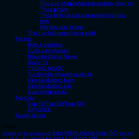
Thủ tục nhập khẩu hàng điện, điện tử
Thực phẩm
Thủy tinh và các sản phẩm từ thủy
tinh
Vật liệu xây dựng
Thủ tục hải quan hàng xuất
Tin tức
Biến Logistics
Cước vận chuyển
Nguyên Đăng News
Quốc Tế
TRONG NƯỚC
Tuyến vận chuyển quốc tế
Vận tải đường biển
Vận tải đường sắt
Xuất nhập khẩu
Tra Cứu
Top 10/Top 50/Top 100
ZIPCODE
Tuyển dụng
Tags
bảo hiểm hàng hóa
(10)
40 feet
(4)
Bắc Mỹ
Bill of Lading
(3)