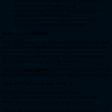
Transfer risk point (Điểm chuyển giao rủi ro) =
Delivery point (Điểm giao hàng)
Transfer cost point (Điểm chuyển giao chi phí) =
Named place (điểm chỉ định)
Delivery point = Named place: Địa điểm giao
hàng cũng chính là địa điểm chỉ định
Nghĩa vụ của hai bên
FOB yêu cầu người bán thông quan hàng hóa để xuất
khẩu. Tuy nhiên, người bán không có nghĩa vụ thông
quan hàng hóa nhập khẩu hoặc quá cảnh qua nước
thứ ba, không phải trả bất kỳ thuế nhập khẩu hoặc
thực hiện bất kỳ thủ tục nhập khẩu nào.
Người bán phải xếp hàng lên boong tàu nhưng không
phải kí kết và chi trả chi phí cho hợp đồng vận chuyển.
Cách ghi FOB trong hợp đồng
Trong FOB chúng ta chỉ cần lưu ý 1 điểm đó là boong
tàu – điểm giao hàng và là nơi chuyển giao trách
nhiệm và rủi ro từ người bán sang người mua.
Trong hợp đồng mua bán FOB, thì hai bên sẽ ghi FOB