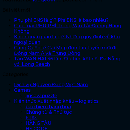
Bài viết mới
Phụ phí ENS là gì? Phí ENS là bao nhiêu?
Các Loại PHỤ PHÍ Trong Vận Tải Đường Hàng
Không
Kho ngoại quan là gì? Những quy định về kho
ngoại quan
Cảng Quốc tế Cái Mép đón tàu tuyến mới đi
Đông Nam Á và Trung Đông
Tàu WAN HAI 36 lần đầu tiên kết nối Đà Nẵng
với Long Beach
Categories
Dịch vụ Nguyên Đăng Việt Nam
Games
jigsaw puzzle
Kiến thức Xuất nhập khẩu – logistics
bảo hiểm hàng hóa
Chứng từ & Thủ tục
FTAs
HÃNG TÀU
HS CODE