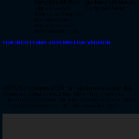
hàng hóa đã được
gửi hàng tên tàu và
xếp an toàn lên
cảng load hàng
boong tàu hoặc tàu
không thể nhận
hàng do nguyên
nhân khách quan
FOB INCOTERMS 2020 ENGLISH VERSION
Bảo hiểm hàng hóa trong điều
kiện giao hàng CIF Incoterms
2020
Với FOB Incoterms 2020, cả hai bên mua và bán đều
không có nghĩa vụ mua bảo hiểm. Tuy nhiên nếu
người mua yêu cầu, người bán chịu mọi rỉ ro và chi phí
cung cấp mọi thông tin để người mua bảo hiểm.