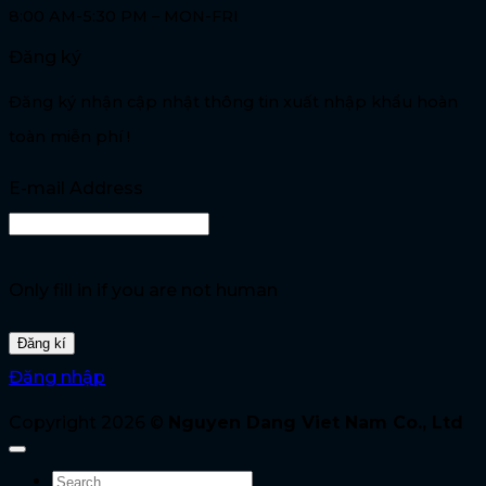
8:00 AM-5:30 PM – MON-FRI
Đăng ký
Đăng ký nhận cập nhật thông tin xuất nhập khẩu hoàn
toàn miễn phí !
E-mail Address
Only fill in if you are not human
Đăng nhập
Copyright 2026 ©
Nguyen Dang Viet Nam Co., Ltd