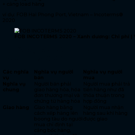
+ cảng load hàng
ví dụ: FOB Hai Phong Port, Vietnam – Incoterms®
2020
FOB INCOTERMS 2020 – Xanh dương: Chi phí | V
Nghĩa vụ các bên trong FOB
Incoterms 2020
Các nghĩa
Nghĩa vụ người
Nghĩa vụ người
vụ
bán
mua
Nghĩa vụ
Người bán phải
Người mua phải trả
chung
giao hàng hóa, hóa
tiền hàng như đã
đơn thương mại và
thỏa thuận trong
chứng từ hàng hóa
hợp đồng
Giao hàng
Giao hàng bằng
Người mua nhận
cách xếp hàng lên
hàng sau khi hàng
boong tàu do người
được giao
mua chỉ định tại
cảng bốc hàng,