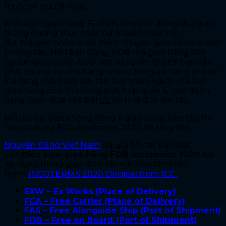
thuộc về người mua.
Điều kiện giao hàng FOB chỉ được sử dụng cho giao
thông đường thủy hoặc nước biển hoặc nội
địa. Nguyên nhân là do điểm chuyển giao rủi ro là trên
boong tàu. Nếu bạn dùng FOB mà giao hàng cho
người vận chuyển trước khi hàng lên tàu thì bạn vẫn
phải chịu rủi ro cho hàng hóa từ khi giao hàng cho tới
khi hàng được xếp lên tàu, tuy nhiên người mà bạn
giao hàng cho lại không trực tiếp quản lý giai đoạn
hàng được đưa vào bãi
CY
rồi mới đưa lên tàu.
Nếu cả hai bên không đồng ý giao hàng trên tàu thì
nên sử dụng FCA incoterms 2020 để thay thế
Nguyên Đăng Việt Nam
đã gửi tới các bạn bài
viết
Điều kiện giao hàng FOB Incoterms 2020.
Để
áp dụng trong giao dịch, xin vui lòng tìm hiểu
thêm
INCOTERMS 2020 Original from ICC.
EXW – Ex Works (Place of Delivery)
FCA – Free Carrier (Place of Delivery)
FAS – Free Alongside Ship (Port of Shipment)
FOB – Free on Board (Port of Shipment)