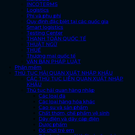
INCOTERMS
Logistics
Phí và phụ phí
Quy định đặc biệt tại các quốc gia
Smart logistics
Testing Center
THANH TOÁN QUỐC TẾ
THUẬT NGỮ
THUẾ
Thương mại quốc tế
VĂN BẢN PHÁP LUẬT
Phần mềm
THỦ TỤC HẢI QUAN XUẤT NHẬP KHẨU
CÁC THỦ TỤC LIÊN QUAN XUẤT NHẬP
KHẨU
Thủ tục hải quan hàng nhập
Các loại đá
Các loại hàng hóa khác
Cao su và sản phẩm
Chất thơm, chế phẩm vệ sinh
Dây điện và dây cáp điện
Dược phẩm
Đồ chơi trẻ em