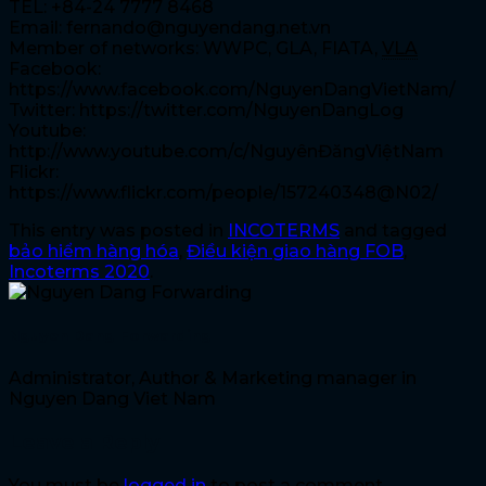
TEL: +84-24 7777 8468
Email: fernando@nguyendang.net.vn
Member of networks: WWPC, GLA, FIATA,
VLA
Facebook:
https://www.facebook.com/NguyenDangVietNam/
Twitter: https://twitter.com/NguyenDangLog
Youtube:
http://www.youtube.com/c/NguyênĐăngViệtNam
Flickr:
https://www.flickr.com/people/157240348@N02/
This entry was posted in
INCOTERMS
and tagged
bảo hiểm hàng hóa
,
Điều kiện giao hàng FOB
,
Incoterms 2020
.
Nguyen Dang Forwarding
Administrator, Author & Marketing manager in
Nguyen Dang Viet Nam
Leave a Reply
You must be
logged in
to post a comment.