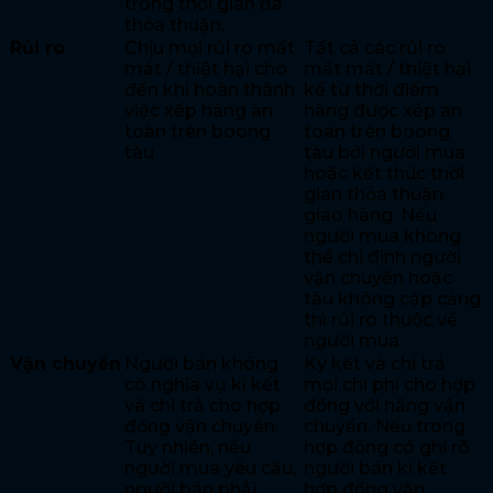
trong thời gian đã
thỏa thuận.
Rủi ro
Chịu mọi rủi ro mất
Tất cả các rủi ro
mát / thiệt hại cho
mất mát / thiệt hại
đến khi hoàn thành
kể từ thời điểm
việc xếp hàng an
hàng được xếp an
toàn trên boong
toàn trên boong
tàu
tàu bởi người mua
hoặc kết thúc thời
gian thỏa thuận
giao hàng. Nếu
người mua không
thể chỉ định người
vận chuyển hoặc
tàu không cập cảng
thì rủi ro thuộc về
người mua
Vận chuyển
Người bán không
Ký kết và chi trả
có nghĩa vụ kí kết
mọi chi phí cho hợp
và chi trả cho hợp
đồng với hãng vận
đồng vận chuyển.
chuyển. Nếu trong
Tuy nhiên, nếu
hợp đồng có ghi rõ
người mua yêu cầu,
người bán kí kết
người bán phải
hợp đồng vận