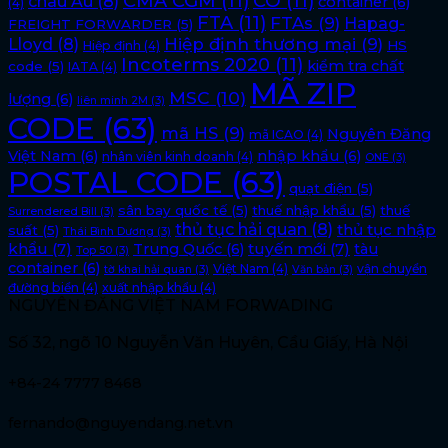
CMA CGM
(11)
CO
(11)
châu Âu
(8)
container
(6)
(4)
FTA
(11)
FTAs
(9)
Hapag-
FREIGHT FORWARDER
(5)
Lloyd
(8)
Hiệp định thương mại
(9)
HS
Hiệp định
(4)
Incoterms 2020
(11)
kiểm tra chất
code
(5)
IATA
(4)
MÃ ZIP
MSC
(10)
lượng
(6)
liên minh 2M
(3)
CODE
(63)
mã HS
(9)
Nguyên Đăng
mã ICAO
(4)
Việt Nam
(6)
nhập khẩu
(6)
nhân viên kinh doanh
(4)
ONE
(3)
POSTAL CODE
(63)
quạt điện
(5)
sân bay quốc tế
(5)
thuế nhập khẩu
(5)
thuế
Surrendered Bill
(3)
thủ tục hải quan
(8)
thủ tục nhập
suất
(5)
Thái Bình Dương
(3)
khẩu
(7)
tuyến mới
(7)
Trung Quốc
(6)
tàu
Top 50
(3)
container
(6)
Việt Nam
(4)
vận chuyển
tờ khai hải quan
(3)
Văn bản
(3)
đường biển
(4)
xuất nhập khẩu
(4)
NGUYÊN ĐĂNG VIỆT NAM FORWADING
Số 32, ngõ 10 Nguyễn Văn Huyên, Cầu Giấy, Hà Nội
+84-24 7777 8468
fernando@nguyendang.net.vn