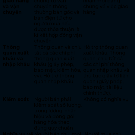
giao hàng
chứng từ vận
nhận moị bằng
và vận
chuyển thông
chứng về việc giao
chuyển
thường bản gốc và
hàng
bản điện tử cho
người mua nếu
được thỏa thuận là
kí kết hợp đồng vận
chuyển.
Thông
Thông quan và chịu
Hỗ trợ thông quan
quan xuất
tất cả các chi phí
xuất khẩu. Thông
khẩu và
thông quan xuất
quan, chịu tất cả
nhập khẩu
khẩu (giấy phép,
các chi phí thông
bảo mật, kiểm hóa,
quan nhập khẩu và
vv). Hỗ trợ thông
thủ tục giấy tờ liên
quan nhập khẩu
quan (giấy phép,
bảo mật, tài liệu
chính thức).
Kiểm soát
Người bán phải
Không có nghĩa vụ
kiểm soát số lượng,
trọng lượng, nhãn
hiệu và đóng gói
hàng hóa theo
đúng quy chuẩn
Nghĩa vụ về
Người bán chịu mọi
Người mua chịu