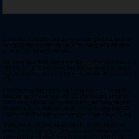
Sử dụng FOB như thế nào?
Điều kiện FOB được sử dụng khi hàng hóa được bán
và người vận chuyển đã xác nhận hàng hóa đã nằm
an toàn (on board) trên tàu.
Khi hàng hóa được đóng trong
container
, thì chúng ta
nên sử dụng
FCA
để thay thế bởi hàng hóa sẽ được
giao trong khu cảng container trước khi được chất lên
tàu.
FOB thường được sử dụng trong các mặt hàng như
dầu, hàng rời hoặc ngũ cốc. Có một sự sai lầm phổ
biến trong việc áp dụng điều kiện giao hàng này khi
hàng hóa được chất lên xe tải, trong trường hợp đó
FCA mới là điều kiện giao hàng phù hợp để sử dụng.
Trong FOB, phí
THC
và tất cả các chi phí khác liên
quan đến việc xếp hàng hóa lên boong tàu được trả
bởi người bán. Tất cả chi phí sau khi tải trên tàu phải