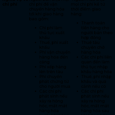
chi phí
chi phí để vận
mọi chi phí kể từ
chuyển hàng hóa
thời điểm giao
tới khi giao hàng
hàng:
bao gồm:
Thanh toán
Chi phí làm
tiền hàng cho
thủ tục xuất
người bán theo
khẩu
hợp đồng
Thuế, phí xuất
Thuê tàu
khẩu
chuyên chở
Phí vận chuyển
hàng hóa
hàng hóa đến
Các chi phí liên
cảng
quan đến làm
Phí xếp hàng
thủ tục nhập
lên trên tàu
khẩu hàng hóa
Phí chuyển
Thuế, phí nhập
phát chứng từ
khẩu và quá
cho người mua
cảnh nếu có
Các chi phí
Các chi phí
phát sinh nếu
phát sinh nếu
xảy ra hỏng
xảy ra hỏng
hóc, mất mát
hóc, mất mát
hàng hóa
hàng hóa sau