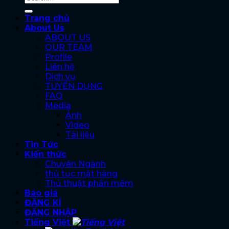
Trang chủ
About Us
ABOUT US
OUR TEAM
Profile
Liên hệ
Dịch vụ
TUYỂN DỤNG
FAQ
Media
Ảnh
Video
Tài liệu
Tin Tức
Kiến thức
Chuyên Ngành
thủ tục mặt hàng
Thủ thuật phần mềm
Báo giá
ĐĂNG KÍ
ĐĂNG NHẬP
Tiếng Việt