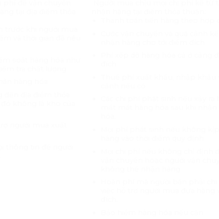
i phí để vận chuyển
Người mua chịu mọi chi phí kể từ 
hàng tại địa điểm thỏa
nhận hàng tại điểm thỏa thuận:
Thanh toán tiền hàng theo hợp
nh trước khi người mua
Cước vận chuyển và quá cảnh kể
iểm và thời gian đã nêu
nhận hàng cho tới điểm đích
Phí xếp dỡ hàng hóa cả ở cảng đ
kiểm soát hàng hóa như
đích
iếm tra chất lượng
Thuế phí xuất khẩu, nhập khẩu 
nhãn hàng hóa
cảnh nếu có
g đến địa điểm thỏa
Các chi phí phát sinh nếu xảy ra
 đó không là kho của
mất mát hàng hóa sau khi nhận
hóa.
 trợ người mua xuất
Mọi phí phát sinh nếu không kị
hàng vào thời điểm quy định
i thông tin để người
Mọi chi phí nếu không chỉ định
.
vận chuyển hoặc người vận chu
không thể nhận hàng
Hoàn phí mà người bán phải chi 
việc hỗ trợ người mua đưa hàng
đích.
Bảo hiểm hàng hóa nếu cần