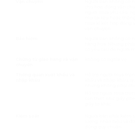
Vận chuyển
Người bán không có ngh
cho hợp đồng vận chu
người mua yêu cầu, n
mọi tài liệu hoặc thông
mua kí kết hợp đồng 
vận chuyển.
Bảo hiểm
Người bán không có 
hàng hóa. Nhưng phải
có yêu cầu để người
Chứng từ giao hàng và vận
không có nghĩa vụ
chuyển
Thông quan xuất khẩu và
Hỗ trợ người mua tron
nhập khẩu
khẩu và nhập khẩu, q
nhưng không phải chịu
Hỗ trợ người mua trong
cần thiết như giấy ph
giấy tờ khác
Kiểm soát
Người bán phải kiểm s
lượng, nhãn hiệu và đ
đúng quy chuẩn