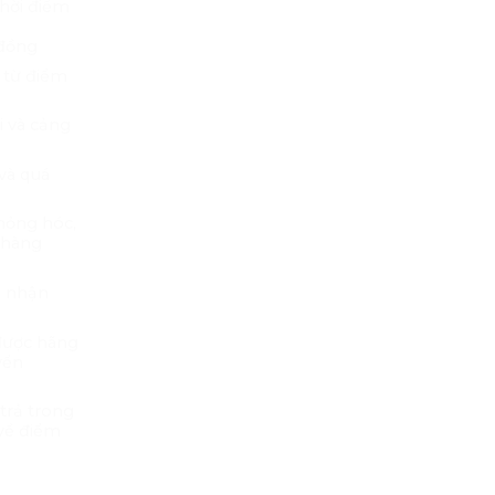
thời điểm
 đồng
 từ điểm
i và cảng
và quá
 hỏng hóc,
 hàng
p nhận
 được hãng
yển
trả trong
 về điểm