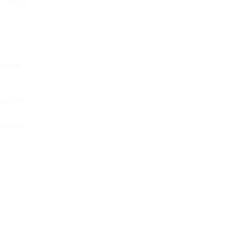
ợp đồng
 hiểm
ng cho
 và quá