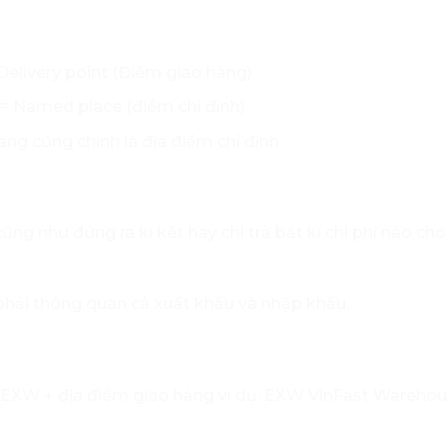
 Delivery point (Điểm giao hàng)
) = Named place (điểm chỉ định)
àng cũng chính là địa điểm chỉ định
g như đứng ra kí kết hay chi trả bất kì chi phí nào cho
phải thông quan cả xuất khẩu và nhập khẩu.
 EXW + địa điểm giao hàng ví dụ:
EXW
VinFast Warehou