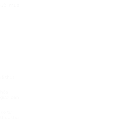
gười mua
đã thỏa
thỏa
người bán
 kể từ
thúc thời