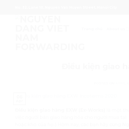
Skip
No. 32, Lane 10, Nguyen Van Huyen Street, Hanoi City
to
content
Trang chủ
About us
Điều kiện giao 
POSTED ON
APRIL 6
06
Apr
Điều kiện giao hàng
EXW
(Ex-Works)
là một th
việc người bán giao hàng hóa cho người mua tại
hoặc kho của họ..) Hôm nay, các bạn hãy cùng 