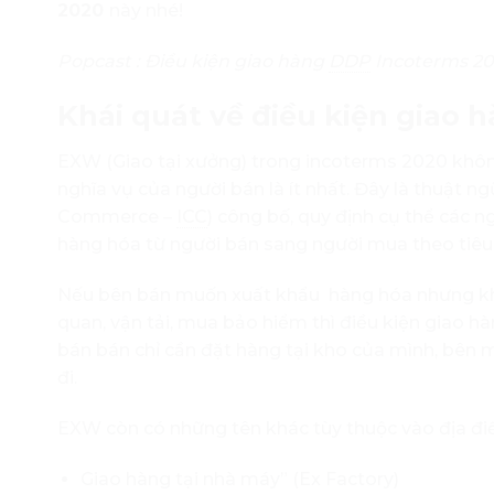
2020
này nhé!
Popcast : Điều kiện giao hàng
DDP
Incoterms 2
Khái quát về điều kiện giao
EXW (Giao tại xưởng) trong incoterms 2020 khôn
nghĩa vụ của người bán là ít nhất. Đây là thuật
Commerce –
ICC
) công bố, quy định cụ thể các ng
hàng hóa từ người bán sang người mua theo tiêu
Nếu bên bán muốn xuất khẩu hàng hóa nhưng khôn
quan, vận tải, mua bảo hiểm thì điều kiện giao 
bán bán chỉ cần đặt hàng tại kho của mình, bên 
đi.
EXW còn có những tên khác tùy thuộc vào địa đi
Giao hàng tại nhà máy” (Ex Factory)