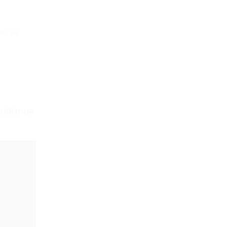
àu và
gười mua