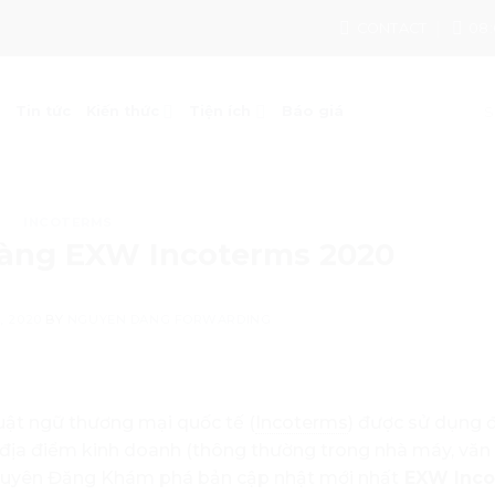
CONTACT
08:
Tin tức
Kiến thức
Tiện ích
Báo giá
INCOTERMS
hàng EXW Incoterms 2020
, 2020
BY
NGUYEN DANG FORWARDING
uật ngữ thương mại quốc tế (
Incoterms
) được sử dụng 
 địa điểm kinh doanh (thông thường trong nhà máy, vă
Nguyên Đăng Khám phá bản cập nhật mới nhất
EXW Inco