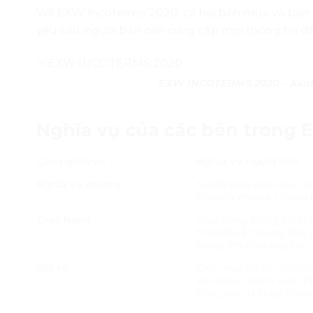
Với EXW Incoterms 2020, cả hai bên mua và bán
yêu cầu, người bán cần cung cấp mọi thông tin 
EXW INCOTERMS 2020 – Xanh d
Nghĩa vụ của các bên trong
Các nghĩa vụ
Nghĩa vụ người bán
Nghĩa vụ chung
Người bán phải giao h
thương mại và chứng 
Giao hàng
Giao hàng bằng cách đ
thỏa thuận đúng thời
hàng lên phương tiện
Rủi ro
Chịu mọi rủi ro mất má
khi hoàn thành việc đặ
thời gian đã thỏa thuậ