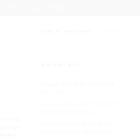
00 - 17:30
+84 24 7777 8468
English
ĐĂNG KÍ
ĐĂNG NHẬP
BÀI VIẾT MỚI
Phụ phí ENS là gì? Phí ENS là
bao nhiêu?
Các Loại PHỤ PHÍ Trong Vận Tải
Đường Hàng Không
để mô tả
Kho ngoại quan là gì? Những
n phòng
quy định về kho ngoại quan
terms