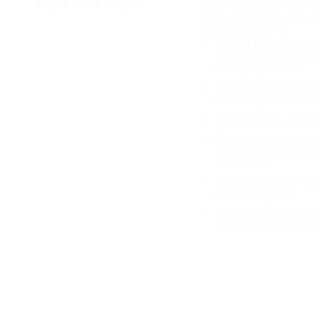
Nghĩa vụ về chi phí
Người bán chịu mọi ch
hàng hóa tới khi giao 
thuận bao gồm:
Mọi chi phí phát si
nhận hàng tại địa đ
trong hợp đồng
Tất cả các chi phí 
cân đong đo đếm, k
Phí đóng gói, dán 
Chi phí chuyển hàn
thuận nếu địa điểm
người bán
Chi phí cho việc hỗ
khẩu hàng hóa
chi phí cung cấp mọ
mua mua bảo hiểm