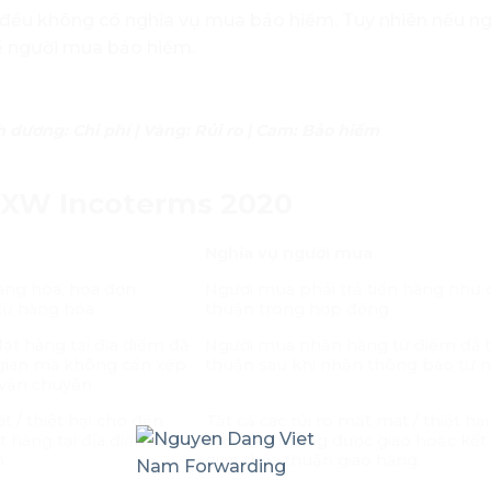
 đều không có nghĩa vụ mua bảo hiểm. Tuy nhiên nếu n
để người mua bảo hiểm.
ương: Chi phí | Vàng: Rủi ro | Cam: Bảo hiểm
 EXW
Incoterms 2020
Nghĩa vụ người mua
àng hóa, hóa đơn
Người mua phải trả tiền hàng như 
từ hàng hóa
thuận trong hợp đồng
ặt hàng tại địa điểm đã
Người mua nhận hàng từ điểm đã 
 gian mà không cần xếp
thuận sau khi nhận thông báo từ 
 vận chuyển
t / thiệt hại cho đến
Tất cả các rủi ro mất mát / thiệt hại
t hàng tại địa điểm và
thời điểm hàng được giao hoặc kết 
n
gian thỏa thuận giao hàng.