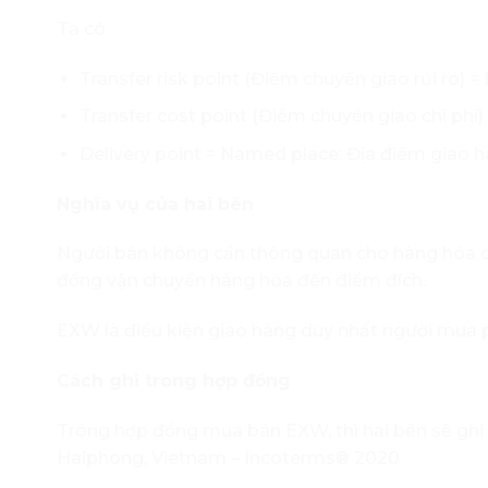
Ta có
Transfer risk point (Điểm chuyển giao rủi ro) =
Transfer cost point (Điểm chuyển giao chi phí
Delivery point = Named place: Địa điểm giao h
Nghĩa vụ của hai bên
Người bán không cần thông quan cho hàng hóa cũn
đồng vận chuyển hàng hóa đến điểm đích.
EXW là điều kiện giao hàng duy nhất người mua 
Cách ghi trong hợp đồng
Trong hợp đồng mua bán EXW, thì hai bên sẽ ghi
Haiphong, Vietnam – Incoterms®
2020