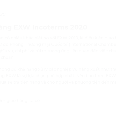
020
 hàng EXW Incoterms 2020
g có nhiều khác biệt so với EXW 2010, là điều kiện gia
 ngữ do Phòng Thương mại Quốc tế (International Chambe
hĩa vụ, chi phí và rủi ro tương ứng liên quan đến việc ch
 chuẩn.
g đủ khả năng xử lý các nghiệp vụ hàng xuất như: thủ
hàng EXW là sự lựa chọn phù hợp nhất. Nếu bán theo EXW
mua sẽ trả tiền hàng và cho người và phương tiện đến 
ểm giao hàng, ta có