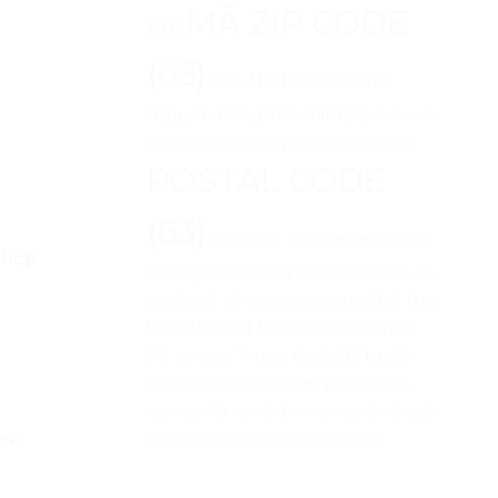
MÃ ZIP CODE
(10)
(63)
mã HS
(9)
mã ICAO
(4)
Nguyên Đăng Việt Nam
(6)
nhân viên
nhập khẩu
(6)
kinh doanh
(4)
ONE
(3)
POSTAL CODE
(63)
quạt điện
(5)
Surrendered Bill
(3)
 hợp
sân bay quốc tế
(5)
thuế nhập khẩu
(5)
thủ tục
thuế suất
(5)
Thái Bình Dương
(3)
hải quan
(8)
thủ tục nhập khẩu
(7)
tuyến
Trung Quốc
(6)
Top 50
(3)
mới
(7)
tàu container
(6)
tờ khai hải
Việt Nam
(4)
vận chuyển
quan
(3)
Văn bản
(3)
se,
đường biển
(4)
xuất nhập khẩu
(4)