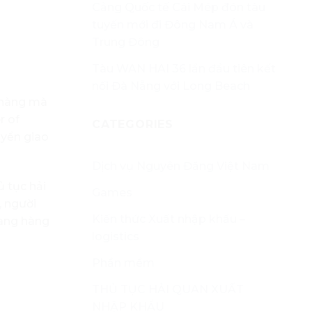
Cảng Quốc tế Cái Mép đón tàu
tuyến mới đi Đông Nam Á và
Trung Đông
Tàu WAN HAI 36 lần đầu tiên kết
nối Đà Nẵng với Long Beach
o hàng mà
r of
CATEGORIES
uyển giao
Dịch vụ Nguyên Đăng Việt Nam
 tục hải
Games
, người
Kiến thức Xuất nhập khẩu –
mang hàng
logistics
Phần mềm
THỦ TỤC HẢI QUAN XUẤT
NHẬP KHẨU