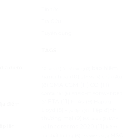
Tin tức
Tra Cứu
Tuyển dụng
TAGS
 địa điểm
bảo hiểm
40 feet
(4)
Bill of Lading
(3)
hàng hóa
(10)
châu Âu
Bắc Mỹ
(4)
CMA CGM
(11)
CO
(11)
(8)
container
(6)
FREIGHT FORWARDER
FTA
(11)
FTAs
(9)
Hapag-
(5)
địa điểm
Lloyd
(8)
Hiệp định
Hiệp định
(4)
thương mại
(9)
HS code
(5)
IATA
Incoterms 2020
(11)
ếp lên
kiểm
(4)
MSC
tra chất lượng
(6)
liên minh 2M
(3)