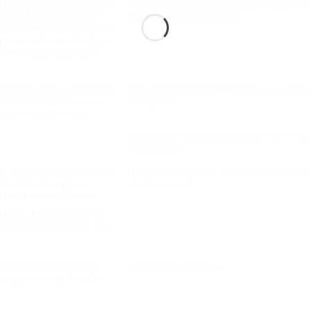
ĩa vụ kí kết và chi trả
Ký kết và chi trả mọi chi phí cho h
yển. Tuy nhiên, nếu
với hãng vận chuyển.
gười bán phải cung cấp
 tin cần thiết để người
vận chuyển với hãng
nghĩa vụ mua bảo hiểm
Người mua không có nghĩa vụ bảo
 hỗ trợ bên mua nếu
hàng hóa
 mua mua bảo hiểm
Cung cấp bằng chứng đã nhận hà
người bán.
g việc thông quan xuất
Thông quan xuất khẩu, nhập khẩu
uá cảnh hàng hóa
cảnh nếu có
 bất kì chi phí nào
 việc lấy các giấy tờ
ép xuất khẩu hoặc các
oát số lượng, trọng
Không có nghĩa vụ
óng gói hàng hóa theo