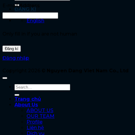
E-mail Address
ĐĂNG KÍ
ĐĂNG NHẬP
English
Only fill in if you are not human
Đăng nhập
Copyright 2026 ©
Nguyen Dang Viet Nam Co., Ltd
Trang chủ
About Us
ABOUT US
OUR TEAM
Profile
Liên hệ
Dịch vụ