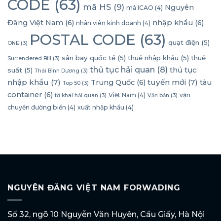
CODE
(63)
mã HS
(9)
Nguyên
mã ICAO
(4)
Đăng Việt Nam
(6)
nhập khẩu
(6)
nhân viên kinh doanh
(4)
POSTAL CODE
(63)
quạt điện
(5)
ONE
(3)
sân bay quốc tế
(5)
thuế nhập khẩu
(5)
thuế
Surrendered Bill
(3)
thủ tục hải quan
(8)
thủ tục
suất
(5)
Thái Bình Dương
(3)
nhập khẩu
(7)
tuyến mới
(7)
Trung Quốc
(6)
tàu
Top 50
(3)
container
(6)
Việt Nam
(4)
vận
tờ khai hải quan
(3)
Văn bản
(3)
chuyển đường biển
(4)
xuất nhập khẩu
(4)
NGUYÊN ĐĂNG VIỆT NAM FORWADING
Số 32, ngõ 10 Nguyễn Văn Huyên, Cầu Giấy, Hà Nội