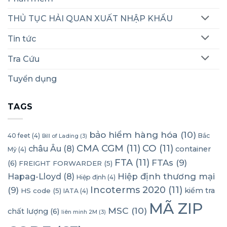
THỦ TỤC HẢI QUAN XUẤT NHẬP KHẨU
Tin tức
Tra Cứu
Tuyển dụng
TAGS
bảo hiểm hàng hóa
(10)
40 feet
(4)
Bắc
Bill of Lading
(3)
CMA CGM
(11)
CO
(11)
châu Âu
(8)
container
Mỹ
(4)
FTA
(11)
FTAs
(9)
(6)
FREIGHT FORWARDER
(5)
Hapag-Lloyd
(8)
Hiệp định thương mại
Hiệp định
(4)
Incoterms 2020
(11)
(9)
kiểm tra
HS code
(5)
IATA
(4)
MÃ ZIP
MSC
(10)
chất lượng
(6)
liên minh 2M
(3)