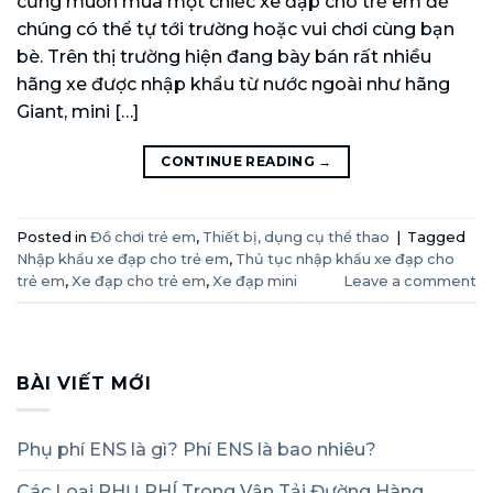
cũng muốn mua một chiếc xe đạp cho trẻ em để
chúng có thể tự tới trường hoặc vui chơi cùng bạn
bè. Trên thị trường hiện đang bày bán rất nhiều
hãng xe được nhập khẩu từ nước ngoài như hãng
Giant, mini […]
CONTINUE READING
→
Posted in
Đồ chơi trẻ em
,
Thiết bị, dụng cụ thể thao
|
Tagged
Nhập khẩu xe đạp cho trẻ em
,
Thủ tục nhập khẩu xe đạp cho
trẻ em
,
Xe đạp cho trẻ em
,
Xe đạp mini
Leave a comment
BÀI VIẾT MỚI
Phụ phí ENS là gì? Phí ENS là bao nhiêu?
Các Loại PHỤ PHÍ Trong Vận Tải Đường Hàng