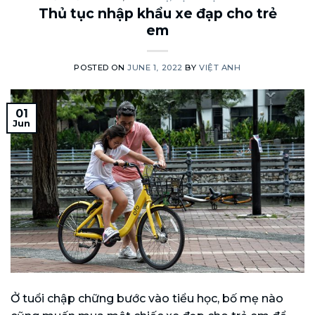
Thủ tục nhập khẩu xe đạp cho trẻ
em
POSTED ON
JUNE 1, 2022
BY
VIỆT ANH
01
Jun
Ở tuổi chập chững bước vào tiểu học, bố mẹ nào