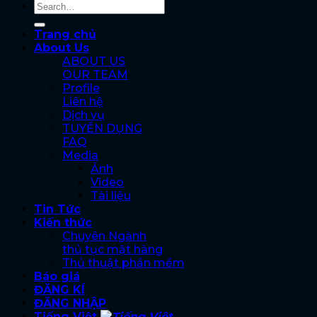
Trang chủ
About Us
ABOUT US
OUR TEAM
Profile
Liên hệ
Dịch vụ
TUYỂN DỤNG
FAQ
Media
Ảnh
Video
Tài liệu
Tin Tức
Kiến thức
Chuyên Ngành
thủ tục mặt hàng
Thủ thuật phần mềm
Báo giá
ĐĂNG KÍ
ĐĂNG NHẬP
Tiếng Việt