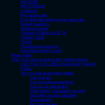
HS CODE
INCOTERMS
Logistics
Phí và phụ phí
Quy định đặc biệt tại các quốc gia
Smart logistics
Testing Center
THANH TOÁN QUỐC TẾ
THUẬT NGỮ
THUẾ
Thương mại quốc tế
VĂN BẢN PHÁP LUẬT
Phần mềm
THỦ TỤC HẢI QUAN XUẤT NHẬP KHẨU
CÁC THỦ TỤC LIÊN QUAN XUẤT NHẬP
KHẨU
Thủ tục hải quan hàng nhập
Các loại đá
Các loại hàng hóa khác
Cao su và sản phẩm
Chất thơm, chế phẩm vệ sinh
Dây điện và dây cáp điện
Dược phẩm
Đồ chơi trẻ em