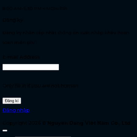
8:00 AM-5:30 PM – MON-FRI
Đăng ký
Đăng ký nhận cập nhật thông tin xuất nhập khẩu hoàn
toàn miễn phí !
E-mail Address
Only fill in if you are not human
Đăng nhập
Copyright 2026 ©
Nguyen Dang Viet Nam Co., Ltd