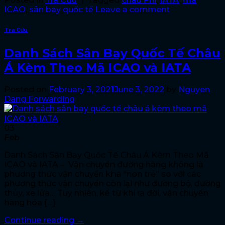
ICAO
,
sân bay quốc tế
Leave a comment
Tra Cứu
Danh Sách Sân Bay Quốc Tế Châu
Á Kèm Theo Mã ICAO và IATA
Posted on
February 3, 2021
June 3, 2022
by
Nguyen
Dang Forwarding
03
Feb
Danh Sách Sân Bay Quốc Tế Châu Á Kèm Theo Mã
ICAO và IATA – Vận chuyển đường hàng không là
phương thức vận chuyển khá “non trẻ” so với các
phương thức vận chuyển còn lại như đường bộ, đường
thủy, xe lửa… Tuy nhiên, kể từ khi ra đời, vận chuyển
hàng hóa […]
Continue reading
→