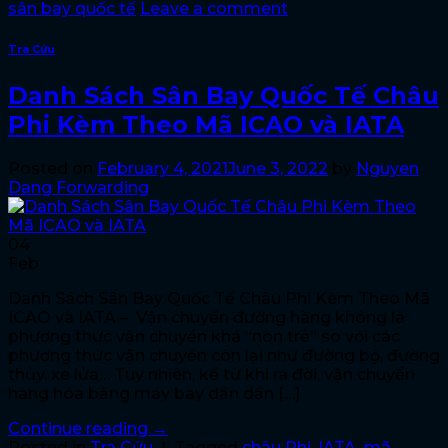
sân bay quốc tế
Leave a comment
Tra Cứu
Danh Sách Sân Bay Quốc Tế Châu
Phi Kèm Theo Mã ICAO và IATA
Posted on
February 4, 2021
June 3, 2022
by
Nguyen
Dang Forwarding
04
Feb
Danh Sách Sân Bay Quốc Tế Châu Phi Kèm Theo Mã
ICAO và IATA – Vận chuyển đường hàng không là
phương thức vận chuyển khá “non trẻ” so với các
phương thức vận chuyển còn lại như đường bộ, đường
thủy, xe lửa… Tuy nhiên, kể từ khi ra đời, vận chuyển
hàng hóa bằng máy bay dần dần […]
Continue reading
→
Posted in
Tra Cứu
|
Tagged
châu Phi
,
IATA
,
mã