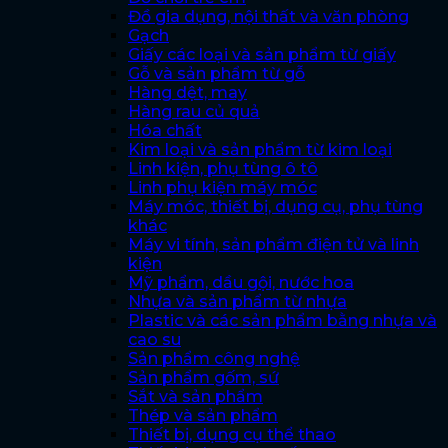
Đồ gia dụng, nội thất và văn phòng
Gạch
Giấy các loại và sản phẩm từ giấy
Gỗ và sản phẩm từ gỗ
Hàng dệt, may
Hàng rau củ quả
Hóa chất
Kim loại và sản phẩm từ kim loại
Linh kiện, phụ tùng ô tô
Linh phụ kiện máy móc
Máy móc, thiết bị, dụng cụ, phụ tùng
khác
Máy vi tính, sản phẩm điện tử và linh
kiện
Mỹ phẩm, dầu gội, nước hoa
Nhựa và sản phẩm từ nhựa
Plastic và các sản phẩm bằng nhựa và
cao su
Sản phẩm công nghệ
Sản phẩm gốm, sứ
Sắt và sản phẩm
Thép và sản phẩm
Thiết bị, dụng cụ thể thao