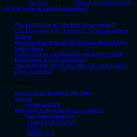
Posted in
Tra Cứu
|
Tagged
Châu Á
,
IATA
,
mã ICAO
,
sân bay quốc tế
Leave a comment
Bài viết mới
Phụ phí ENS là gì? Phí ENS là bao nhiêu?
Các Loại PHỤ PHÍ Trong Vận Tải Đường Hàng
Không
Kho ngoại quan là gì? Những quy định về kho
ngoại quan
Cảng Quốc tế Cái Mép đón tàu tuyến mới đi
Đông Nam Á và Trung Đông
Tàu WAN HAI 36 lần đầu tiên kết nối Đà Nẵng
với Long Beach
Categories
Dịch vụ Nguyên Đăng Việt Nam
Games
jigsaw puzzle
Kiến thức Xuất nhập khẩu – logistics
bảo hiểm hàng hóa
Chứng từ & Thủ tục
FTAs
HÃNG TÀU