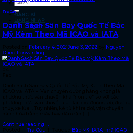
Tra Cứu
ĐĂNG KÍ
ĐĂNG NHẬP
Danh Sách Sân Bay Quốc Tế Bắc
English
Mỹ Kèm Theo Mã ICAO và IATA
Posted on
February 4, 2021
June 3, 2022
by
Nguyen
Dang Forwarding
04
Feb
Danh Sách Sân Bay Quốc Tế Bắc Mỹ Kèm Theo Mã
ICAO và IATA – Vận chuyển đường hàng không là
phương thức vận chuyển khá “non trẻ” so với các
phương thức vận chuyển còn lại như đường bộ, đường
thủy, xe lửa… Tuy nhiên, kể từ khi ra đời, vận chuyển
hàng hóa bằng máy bay dần dần […]
Continue reading
→
Posted in
Tra Cứu
|
Tagged
Bắc Mỹ
,
IATA
,
mã ICAO
,