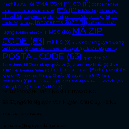
CMA CGM
(11)
CO
(11)
châu Âu
(8)
container
(6)
(4)
FTA
(11)
FTAs
(9)
Hapag-
FREIGHT FORWARDER
(5)
Lloyd
(8)
Hiệp định thương mại
(9)
HS
Hiệp định
(4)
Incoterms 2020
(11)
kiểm tra chất
code
(5)
IATA
(4)
MÃ ZIP
MSC
(10)
lượng
(6)
liên minh 2M
(3)
CODE
(63)
mã HS
(9)
Nguyên Đăng
mã ICAO
(4)
Việt Nam
(6)
nhập khẩu
(6)
nhân viên kinh doanh
(4)
ONE
(3)
POSTAL CODE
(63)
quạt điện
(5)
sân bay quốc tế
(5)
thuế nhập khẩu
(5)
thuế
Surrendered Bill
(3)
thủ tục hải quan
(8)
thủ tục nhập
suất
(5)
Thái Bình Dương
(3)
khẩu
(7)
tuyến mới
(7)
Trung Quốc
(6)
tàu
Top 50
(3)
container
(6)
Việt Nam
(4)
vận chuyển
tờ khai hải quan
(3)
Văn bản
(3)
đường biển
(4)
xuất nhập khẩu
(4)
NGUYÊN ĐĂNG VIỆT NAM FORWADING
Số 32, ngõ 10 Nguyễn Văn Huyên, Cầu Giấy, Hà Nội
+84-24 7777 8468
fernando@nguyendang.net.vn