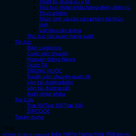
Thiết bị, dụng cụ y tế
Thủ tục nhập khẩu hàng điện, điện tử
Thực phẩm
Thủy tinh và các sản phẩm từ thủy
tinh
Vật liệu xây dựng
Thủ tục hải quan hàng xuất
Tin tức
Biến Logistics
Cước vận chuyển
Nguyên Đăng News
Quốc Tế
TRONG NƯỚC
Tuyến vận chuyển quốc tế
Vận tải đường biển
Vận tải đường sắt
Xuất nhập khẩu
Tra Cứu
Top 10/Top 50/Top 100
ZIPCODE
Tuyển dụng
Tags
bảo hiểm hàng hóa
(10)
40 feet
(4)
Bắc Mỹ
Bill of Lading
(3)