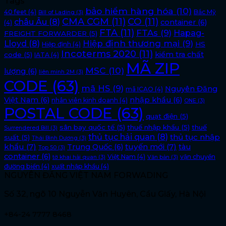
Tags
bảo hiểm hàng hóa
(10)
40 feet
(4)
Bắc Mỹ
Bill of Lading
(3)
CMA CGM
(11)
CO
(11)
châu Âu
(8)
container
(6)
(4)
FTA
(11)
FTAs
(9)
Hapag-
FREIGHT FORWARDER
(5)
Lloyd
(8)
Hiệp định thương mại
(9)
HS
Hiệp định
(4)
Incoterms 2020
(11)
kiểm tra chất
code
(5)
IATA
(4)
MÃ ZIP
MSC
(10)
lượng
(6)
liên minh 2M
(3)
CODE
(63)
mã HS
(9)
Nguyên Đăng
mã ICAO
(4)
Việt Nam
(6)
nhập khẩu
(6)
nhân viên kinh doanh
(4)
ONE
(3)
POSTAL CODE
(63)
quạt điện
(5)
sân bay quốc tế
(5)
thuế nhập khẩu
(5)
thuế
Surrendered Bill
(3)
thủ tục hải quan
(8)
thủ tục nhập
suất
(5)
Thái Bình Dương
(3)
khẩu
(7)
tuyến mới
(7)
Trung Quốc
(6)
tàu
Top 50
(3)
container
(6)
Việt Nam
(4)
vận chuyển
tờ khai hải quan
(3)
Văn bản
(3)
đường biển
(4)
xuất nhập khẩu
(4)
NGUYÊN ĐĂNG VIỆT NAM FORWADING
Số 32, ngõ 10 Nguyễn Văn Huyên, Cầu Giấy, Hà Nội
+84-24 7777 8468