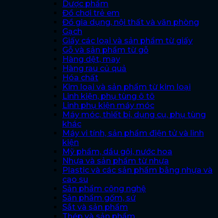
Dược phẩm
Đồ chơi trẻ em
Đồ gia dụng, nội thất và văn phòng
Gạch
Giấy các loại và sản phẩm từ giấy
Gỗ và sản phẩm từ gỗ
Hàng dệt, may
Hàng rau củ quả
Hóa chất
Kim loại và sản phẩm từ kim loại
Linh kiện, phụ tùng ô tô
Linh phụ kiện máy móc
Máy móc, thiết bị, dụng cụ, phụ tùng
khác
Máy vi tính, sản phẩm điện tử và linh
kiện
Mỹ phẩm, dầu gội, nước hoa
Nhựa và sản phẩm từ nhựa
Plastic và các sản phẩm bằng nhựa và
cao su
Sản phẩm công nghệ
Sản phẩm gốm, sứ
Sắt và sản phẩm
Thép và sản phẩm