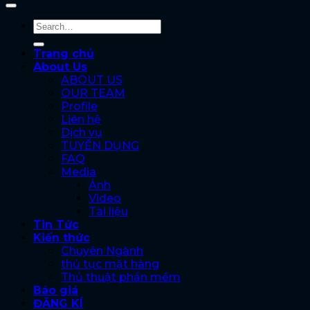
Trang chủ
About Us
ABOUT US
OUR TEAM
Profile
Liên hệ
Dịch vụ
TUYỂN DỤNG
FAQ
Media
Ảnh
Video
Tài liệu
Tin Tức
Kiến thức
Chuyên Ngành
thủ tục mặt hàng
Thủ thuật phần mềm
Báo giá
ĐĂNG KÍ