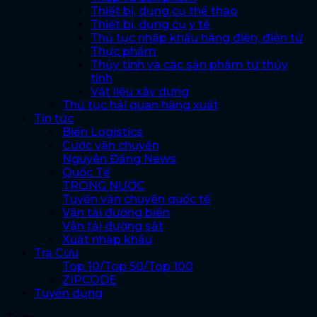
Thiết bị, dụng cụ thể thao
Thiết bị, dụng cụ y tế
Thủ tục nhập khẩu hàng điện, điện tử
Thực phẩm
Thủy tinh và các sản phẩm từ thủy
tinh
Vật liệu xây dựng
Thủ tục hải quan hàng xuất
Tin tức
Biến Logistics
Cước vận chuyển
Nguyên Đăng News
Quốc Tế
TRONG NƯỚC
Tuyến vận chuyển quốc tế
Vận tải đường biển
Vận tải đường sắt
Xuất nhập khẩu
Tra Cứu
Top 10/Top 50/Top 100
ZIPCODE
Tuyển dụng