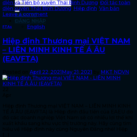
diện và Tiến bộ xuyên Thái Bình Dương
,
Đối tác toàn
diện xuyên Thái Bình Dương
,
Hiệp định
,
Văn bản
Leave a comment
ĐĂNG KÍ
ĐĂNG NHẬP
English
FTAs
Hiệp định Thương mại VIỆT NAM
– LIÊN MINH KINH TẾ Á ÂU
(EAVFTA)
Posted on
April 22, 2021
May 21, 2021
by
MKT NDVN
22
Apr
Hiệp định Thương mại VIỆT NAM – LIÊN MINH KINH
TẾ Á ÂU (EAVFTA) là Hiệp định đầu tiên của EAEU do
đó các doanh nghiệp Việt Nam sẽ có nhiều lợi thế khi
xuất khẩu sang khu vực thị trường này. Hãy cùng tìm
hiểu về Hiệp định này cùng Nguyên Đăng nhé! Hiệp
[…]