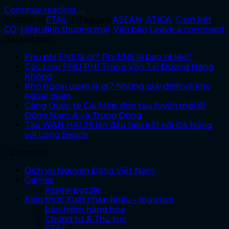
Continue reading
→
Posted in
FTAs
|
Tagged
ASEAN
,
ATIGA
,
Cam kết
,
CO
,
Hiệp định thương mại
,
Văn bản
Leave a comment
Bài viết mới
Phụ phí ENS là gì? Phí ENS là bao nhiêu?
Các Loại PHỤ PHÍ Trong Vận Tải Đường Hàng
Không
Kho ngoại quan là gì? Những quy định về kho
ngoại quan
Cảng Quốc tế Cái Mép đón tàu tuyến mới đi
Đông Nam Á và Trung Đông
Tàu WAN HAI 36 lần đầu tiên kết nối Đà Nẵng
với Long Beach
Categories
Dịch vụ Nguyên Đăng Việt Nam
Games
jigsaw puzzle
Kiến thức Xuất nhập khẩu – logistics
bảo hiểm hàng hóa
Chứng từ & Thủ tục
FTAs