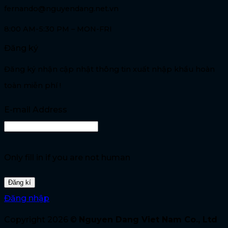
fernando@nguyendang.net.vn
8:00 AM-5:30 PM – MON-FRI
Đăng ký
Đăng ký nhận cập nhật thông tin xuất nhập khẩu hoàn
toàn miễn phí !
E-mail Address
Only fill in if you are not human
Đăng nhập
Copyright 2026 ©
Nguyen Dang Viet Nam Co., Ltd