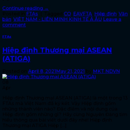
Continue reading
→
Posted in
FTAs
|
Tagged
CO
,
EAVFTA
,
Hiệp định
,
Văn
bản
,
VIỆT NAM - LIÊN MINH KINH TẾ Á ÂU
Leave a
comment
FTAs
Hiệp định Thương mại ASEAN
(ATIGA)
Posted on
April 8, 2021
May 21, 2021
by
MKT NDVN
08
Apr
Hiệp định Thương mại ASEAN (ATIGA) là một trong 13
FTAs mà Việt Nam đã ký kết. Vậy Hiệp định gồm
những thành viên nào? Đặc điểm và nội dung của
Hiệp định gồm những gì? Hãy cùng Nguyên Đăng tìm
hiểu thông qua bài viết dưới đây nhé! Hiệp định
Thương mại ATIGA Hiệp […]