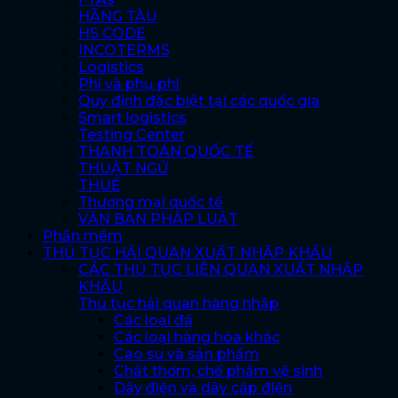
HÃNG TÀU
HS CODE
INCOTERMS
Logistics
Phí và phụ phí
Quy định đặc biệt tại các quốc gia
Smart logistics
Testing Center
THANH TOÁN QUỐC TẾ
THUẬT NGỮ
THUẾ
Thương mại quốc tế
VĂN BẢN PHÁP LUẬT
Phần mềm
THỦ TỤC HẢI QUAN XUẤT NHẬP KHẨU
CÁC THỦ TỤC LIÊN QUAN XUẤT NHẬP
KHẨU
Thủ tục hải quan hàng nhập
Các loại đá
Các loại hàng hóa khác
Cao su và sản phẩm
Chất thơm, chế phẩm vệ sinh
Dây điện và dây cáp điện