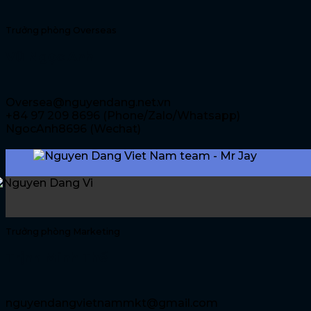
Trưởng phòng Overseas
Vũ Ngọc Anh
Oversea@nguyendang.net.vn
+84 97 209 8696 (Phone/Zalo/Whatsapp)
NgocAnh8696 (Wechat)
Trưởng phòng Marketing
Trịnh Minh Thế
nguyendangvietnammkt@gmail.com