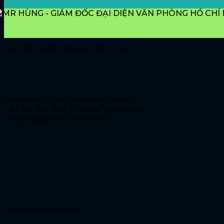
Giám đốc đại diện chi nhánh Hồ Chí Minh
Nguyễn Đức Hùng
Oversea09@nguyendang.net.vn
+84 98 165 1609 (Phone/Whatsapp)
Harrynguyen1411 (Wechat)
Trưởng phòng chứng từ