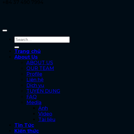
+84 37 490 7994
Trang chủ
About Us
ABOUT US
OUR TEAM
Profile
Liên hệ
Dịch vụ
TUYỂN DỤNG
FAQ
Media
Ảnh
Video
Tài liệu
Tin Tức
Kiến thức