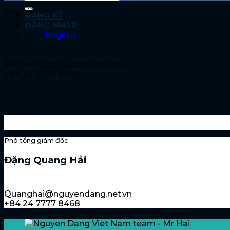
Tổng giám đốc
ĐĂNG KÍ
ĐĂNG NHẬP
Đặng Thế Sơn
English
Fernando@nguyendang.net.vn
+84 24 7777 8468
Phó tổng giám đốc
Đặng Quang Hải
Quanghai@nguyendang.net.vn
+84 24 7777 8468