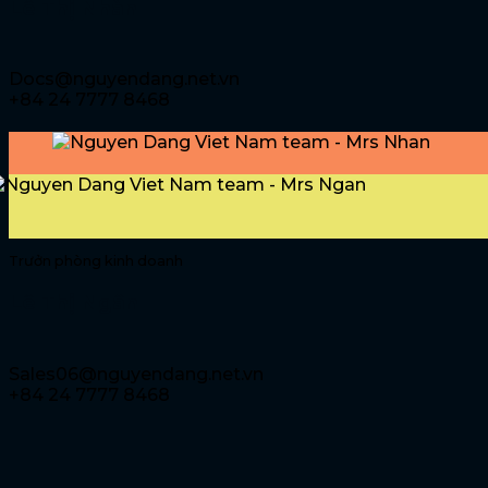
Lê Thị Nhàn
Docs@nguyendang.net.vn
+84 24 7777 8468
Trưởn phòng kinh doanh
Lê Thị Ngân
Sales06@nguyendang.net.vn
+84 24 7777 8468