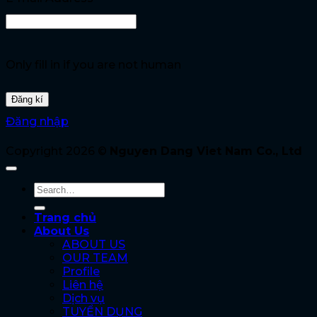
Only fill in if you are not human
Đăng nhập
Copyright 2026 ©
Nguyen Dang Viet Nam Co., Ltd
Trang chủ
About Us
ABOUT US
OUR TEAM
Profile
Liên hệ
Dịch vụ
TUYỂN DỤNG