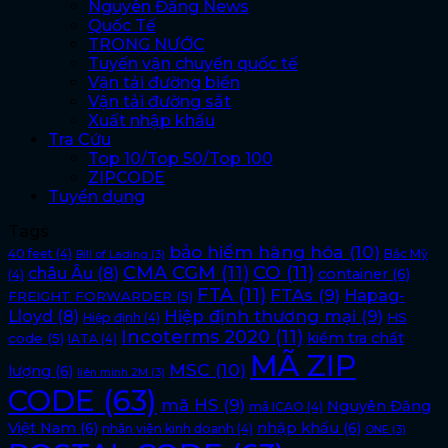
Nguyên Đăng News
Quốc Tế
TRONG NƯỚC
Tuyến vận chuyển quốc tế
Vận tải đường biển
Vận tải đường sắt
Xuất nhập khẩu
Tra Cứu
Top 10/Top 50/Top 100
ZIPCODE
Tuyển dụng
Tags
bảo hiểm hàng hóa
(10)
40 feet
(4)
Bắc Mỹ
Bill of Lading
(3)
CMA CGM
(11)
CO
(11)
châu Âu
(8)
container
(6)
(4)
FTA
(11)
FTAs
(9)
Hapag-
FREIGHT FORWARDER
(5)
Lloyd
(8)
Hiệp định thương mại
(9)
HS
Hiệp định
(4)
Incoterms 2020
(11)
kiểm tra chất
code
(5)
IATA
(4)
MÃ ZIP
MSC
(10)
lượng
(6)
liên minh 2M
(3)
CODE
(63)
mã HS
(9)
Nguyên Đăng
mã ICAO
(4)
Việt Nam
(6)
nhập khẩu
(6)
nhân viên kinh doanh
(4)
ONE
(3)