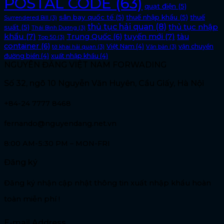
POSTAL CODE
(63)
quạt điện
(5)
sân bay quốc tế
(5)
thuế nhập khẩu
(5)
thuế
Surrendered Bill
(3)
thủ tục hải quan
(8)
thủ tục nhập
suất
(5)
Thái Bình Dương
(3)
khẩu
(7)
tuyến mới
(7)
Trung Quốc
(6)
tàu
Top 50
(3)
container
(6)
Việt Nam
(4)
vận chuyển
tờ khai hải quan
(3)
Văn bản
(3)
đường biển
(4)
xuất nhập khẩu
(4)
NGUYÊN ĐĂNG VIỆT NAM FORWADING
Số 32, ngõ 10 Nguyễn Văn Huyên, Cầu Giấy, Hà Nội
+84-24 7777 8468
fernando@nguyendang.net.vn
8:00 AM-5:30 PM – MON-FRI
Đăng ký
Đăng ký nhận cập nhật thông tin xuất nhập khẩu hoàn
toàn miễn phí !
E-mail Address