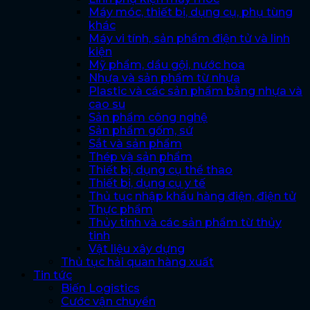
Máy móc, thiết bị, dụng cụ, phụ tùng
khác
Máy vi tính, sản phẩm điện tử và linh
kiện
Mỹ phẩm, dầu gội, nước hoa
Nhựa và sản phẩm từ nhựa
Plastic và các sản phẩm bằng nhựa và
cao su
Sản phẩm công nghệ
Sản phẩm gốm, sứ
Sắt và sản phẩm
Thép và sản phẩm
Thiết bị, dụng cụ thể thao
Thiết bị, dụng cụ y tế
Thủ tục nhập khẩu hàng điện, điện tử
Thực phẩm
Thủy tinh và các sản phẩm từ thủy
tinh
Vật liệu xây dựng
Thủ tục hải quan hàng xuất
Tin tức
Biến Logistics
Cước vận chuyển