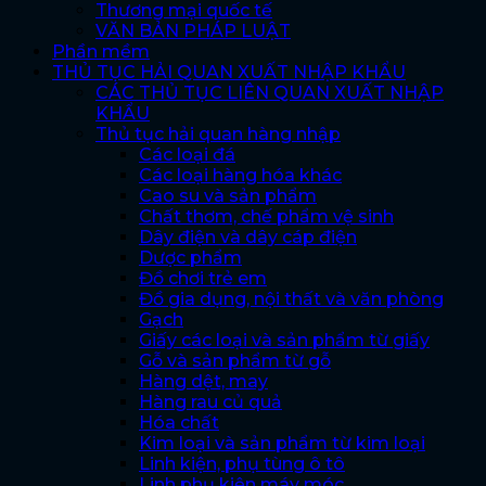
Thương mại quốc tế
VĂN BẢN PHÁP LUẬT
Phần mềm
THỦ TỤC HẢI QUAN XUẤT NHẬP KHẨU
CÁC THỦ TỤC LIÊN QUAN XUẤT NHẬP
KHẨU
Thủ tục hải quan hàng nhập
Các loại đá
Các loại hàng hóa khác
Cao su và sản phẩm
Chất thơm, chế phẩm vệ sinh
Dây điện và dây cáp điện
Dược phẩm
Đồ chơi trẻ em
Đồ gia dụng, nội thất và văn phòng
Gạch
Giấy các loại và sản phẩm từ giấy
Gỗ và sản phẩm từ gỗ
Hàng dệt, may
Hàng rau củ quả
Hóa chất
Kim loại và sản phẩm từ kim loại
Linh kiện, phụ tùng ô tô
Linh phụ kiện máy móc