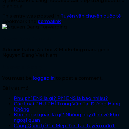
vị thế của khu cảng nước sâu Cái Mép trong suốt thời
gian qua.
This entry was posted in
Tuyến vận chuyển quốc tế
.
Bookmark the
permalink
.
Nguyen Dang Forwarding
Administrator, Author & Marketing manager in
Nguyen Dang Viet Nam
Leave a Reply
You must be
logged in
to post a comment.
Bài viết mới
Phụ phí ENS là gì? Phí ENS là bao nhiêu?
Các Loại PHỤ PHÍ Trong Vận Tải Đường Hàng
Không
Kho ngoại quan là gì? Những quy định về kho
ngoại quan
Cảng Quốc tế Cái Mép đón tàu tuyến mới đi