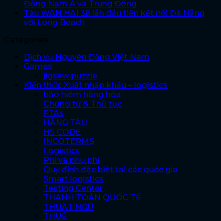
Đông Nam Á và Trung Đông
Tàu WAN HAI 36 lần đầu tiên kết nối Đà Nẵng
với Long Beach
Categories
Dịch vụ Nguyên Đăng Việt Nam
Games
jigsaw puzzle
Kiến thức Xuất nhập khẩu – logistics
bảo hiểm hàng hóa
Chứng từ & Thủ tục
FTAs
HÃNG TÀU
HS CODE
INCOTERMS
Logistics
Phí và phụ phí
Quy định đặc biệt tại các quốc gia
Smart logistics
Testing Center
THANH TOÁN QUỐC TẾ
THUẬT NGỮ
THUẾ