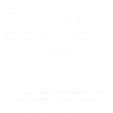
Hapag-Lloyd thông báo mức thuế suất mới cho Mỹ
Latinh Hapag-Lloyd đã công bố mức tăng thuế
suất đường biển mới cho các điểm đến ở Châu Mỹ
Latinh, ngoại trừ Mexico, sẽ có hiệu lực vào ngày 1
tháng 9. Trước hết, hãng tàu sẽ tăng giá cước từ
Albania, Algeria, Bulgaria, Cyprus, Georgia, […]
CONTINUE READING
→
Posted in
Cước vận chuyển
|
Tagged
container
,
Hapag-Lloyd
,
thuế suất
Leave a comment
CƯỚC VẬN CHUYỂN
Các tuyến châu Âu triển khai Phụ phí
mùa cao điểm (PSS) mới ở châu Âu
POSTED ON
JULY 6, 2021
BY
MKT NDVN