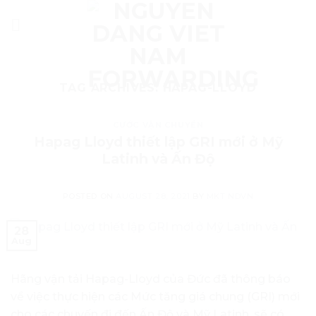
Skip
to
content
TAG ARCHIVES:
HAPAG-LLOYD
CƯỚC VẬN CHUYỂN
Hapag Lloyd thiết lập GRI mới ở Mỹ
Latinh và Ấn Độ
POSTED ON
AUGUST 28, 2021
BY
MKT NDVN
28
Aug
Hãng vận tải Hapag-Lloyd của Đức đã thông báo
về việc thực hiện các Mức tăng giá chung (GRI) mới
cho các chuyến đi đến Ấn Độ và Mỹ Latinh, sẽ có