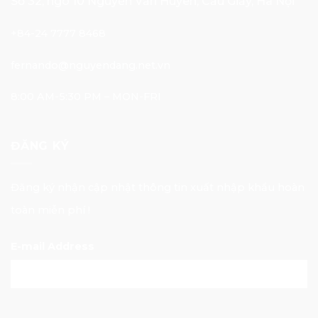
Số 32, ngõ 10 Nguyễn Văn Huyên, Cầu Giấy, Hà Nội
+84-24 7777 8468
fernando@nguyendang.net.vn
8:00 AM-5:30 PM – MON-FRI
ĐĂNG KÝ
Đăng ký nhận cập nhật thông tin xuất nhập khẩu hoàn
toàn miễn phí !
E-mail Address