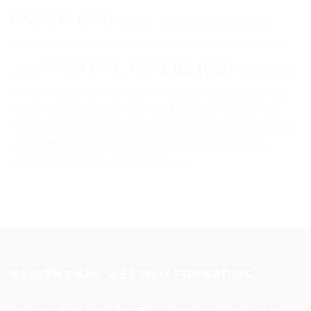
CODE
(63)
mã HS
(9)
Nguyên
mã ICAO
(4)
Đăng Việt Nam
(6)
nhập khẩu
(6)
nhân viên kinh doanh
(4)
POSTAL CODE
(63)
quạt điện
(5)
ONE
(3)
sân bay quốc tế
(5)
thuế nhập khẩu
(5)
thuế
Surrendered Bill
(3)
thủ tục hải quan
(8)
thủ tục
suất
(5)
Thái Bình Dương
(3)
nhập khẩu
(7)
tuyến mới
(7)
Trung Quốc
(6)
tàu
Top 50
(3)
container
(6)
Việt Nam
(4)
vận
tờ khai hải quan
(3)
Văn bản
(3)
chuyển đường biển
(4)
xuất nhập khẩu
(4)
NGUYÊN ĐĂNG VIỆT NAM FORWADING