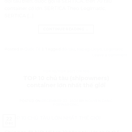
đội tàu biển, được gọi là SERTICA, trên 70 tàu
container cỡ lớn. SERTICA Theo Logimatic,
SERTICA […]
CONTINUE READING
→
Posted in
Quốc Tế
|
Tagged
đội tàu
,
Hapag-Lloyd
,
Logimatic
Leave a comment
TOP 10/TOP 50/TOP 100
TOP 10 chủ tàu (shipowners)
container lớn nhất thế giới
POSTED ON
DECEMBER 22, 2020
BY
NGUYEN DANG
FORWARDING
22
Dec