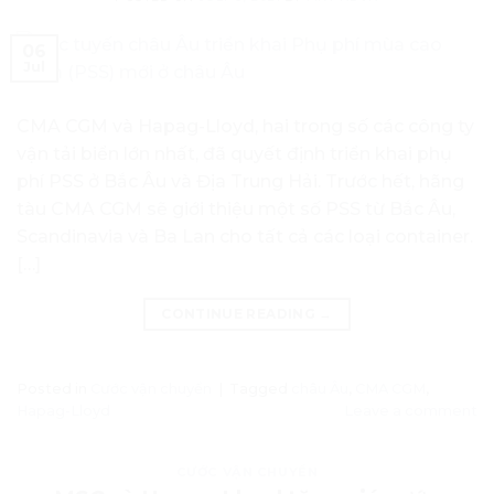
06
Jul
CMA CGM và Hapag-Lloyd, hai trong số các công ty
vận tải biển lớn nhất, đã quyết định triển khai phụ
phí PSS ở Bắc Âu và Địa Trung Hải. Trước hết, hãng
tàu CMA CGM sẽ giới thiệu một số PSS từ Bắc Âu,
Scandinavia và Ba Lan cho tất cả các loại container.
[…]
CONTINUE READING
→
Posted in
Cước vận chuyển
|
Tagged
châu Âu
,
CMA CGM
,
Hapag-Lloyd
Leave a comment
CƯỚC VẬN CHUYỂN