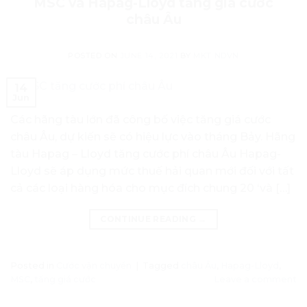
MSC và Hapag-Lloyd tăng giá cước
châu Âu
POSTED ON
JUNE 14, 2021
BY
MKT NDVN
14
Jun
Các hãng tàu lớn đã công bố việc tăng giá cước
châu Âu, dự kiến ​​sẽ có hiệu lực vào tháng Bảy. Hãng
tàu Hapag – Lloyd tăng cước phí châu Âu Hapag-
Lloyd sẽ áp dụng mức thuế hải quan mới đối với tất
cả các loại hàng hóa cho mục đích chung 20 ‘và […]
CONTINUE READING
→
Posted in
Cước vận chuyển
|
Tagged
châu Âu
,
Hapag-Lloyd
,
MSC
,
tăng giá cước
Leave a comment