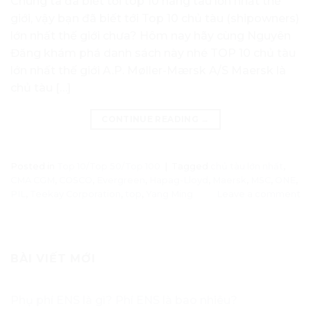
Chúng ta đã biết tới top 10 hãng tàu lớn nhất thế
giới, vậy bạn đã biết tới Top 10 chủ tàu (shipowners)
lớn nhất thế giới chưa? Hôm nay hãy cùng Nguyên
Đăng khám phá danh sách này nhé TOP 10 chủ tàu
lớn nhất thế giới A.P. Møller-Mærsk A/S Maersk là
chủ tàu […]
CONTINUE READING
→
Posted in
Top 10/Top 50/Top 100
|
Tagged
chủ tàu lớn nhất
,
CMA CGM
,
COSCO
,
Evergreen
,
Hapag-Lloyd
,
Maersk
,
MSC
,
ONE
,
PIL
,
Teekay Corporation
,
top
,
Yang Ming
Leave a comment
BÀI VIẾT MỚI
Phụ phí ENS là gì? Phí ENS là bao nhiêu?