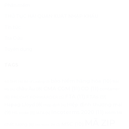
Phần mềm
THỦ TỤC HẢI QUAN XUẤT NHẬP KHẨU
Tin tức
Tra Cứu
Tuyển dụng
TAGS
bảo hiểm hàng hóa
(10)
40 feet
(4)
Bắc
Bill of Lading
(3)
CMA CGM
(11)
CO
(11)
châu Âu
(8)
container
Mỹ
(4)
FTA
(11)
FTAs
(9)
(6)
FREIGHT FORWARDER
(5)
Hapag-Lloyd
(8)
Hiệp định thương mại
Hiệp định
(4)
Incoterms 2020
(11)
(9)
kiểm tra
HS code
(5)
IATA
(4)
MÃ ZIP
MSC
(10)
chất lượng
(6)
liên minh 2M
(3)