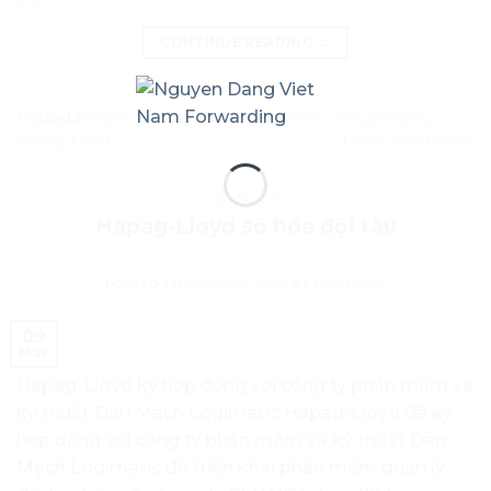
CONTINUE READING
→
Posted in
Cước vận chuyển
|
Tagged
CMA CGM
,
giá cước
,
Hapag-Lloyd
Leave a comment
QUỐC TẾ
Hapag-Lloyd số hóa đội tàu
POSTED ON
MARCH 9, 2021
BY
MKT NDVN
09
Mar
Hapag-Lloyd ký hợp đồng với công ty phần mềm và
kỹ thuật Đan Mạch Logimatic Hapag-Lloyd đã ký
hợp đồng với công ty phần mềm và kỹ thuật Đan
Mạch Logimatic để triển khai phần mềm quản lý