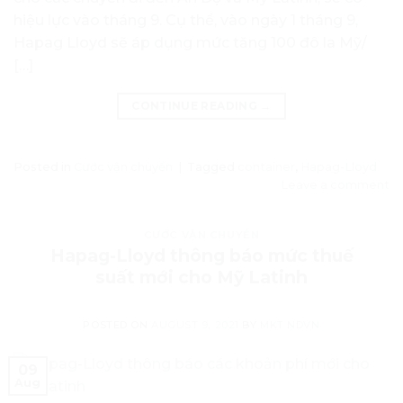
hiệu lực vào tháng 9. Cụ thể, vào ngày 1 tháng 9,
Hapag Lloyd sẽ áp dụng mức tăng 100 đô la Mỹ/
[…]
CONTINUE READING
→
Posted in
Cước vận chuyển
|
Tagged
container
,
Hapag-Lloyd
Leave a comment
CƯỚC VẬN CHUYỂN
Hapag-Lloyd thông báo mức thuế
suất mới cho Mỹ Latinh
POSTED ON
AUGUST 9, 2021
BY
MKT NDVN
09
Aug