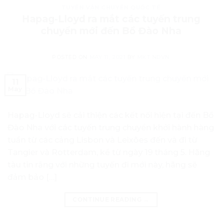
TUYẾN VẬN CHUYỂN QUỐC TẾ
Hapag-Lloyd ra mắt các tuyến trung
chuyển mới đến Bồ Đào Nha
POSTED ON
MAY 11, 2021
BY
MKT NDVN
11
May
Hapag-Lloyd sẽ cải thiện các kết nối hiện tại đến Bồ
Đào Nha với các tuyến trung chuyển khởi hành hàng
tuần từ các cảng Lisbon và Leixões đến và đi từ
Tangier và Rotterdam, kể từ ngày 19 tháng 5. Hãng
tàu tin rằng với những tuyến đi mới này, hãng sẽ
đảm bảo […]
CONTINUE READING
→