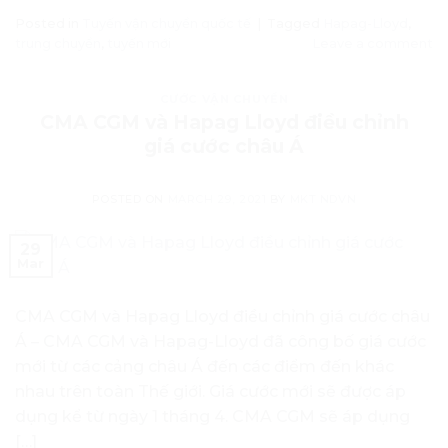
Posted in
Tuyến vận chuyển quốc tế
|
Tagged
Hapag-Lloyd
,
trung chuyển
,
tuyến mới
Leave a comment
CƯỚC VẬN CHUYỂN
CMA CGM và Hapag Lloyd điều chỉnh
giá cước châu Á
POSTED ON
MARCH 29, 2021
BY
MKT NDVN
29
Mar
CMA CGM và Hapag Lloyd điều chỉnh giá cước châu
Á – CMA CGM và Hapag-Lloyd đã công bố giá cước
mới từ các cảng châu Á đến các điểm đến khác
nhau trên toàn Thế giới. Giá cước mới sẽ được áp
dụng kể từ ngày 1 tháng 4. CMA CGM sẽ áp dụng
[…]