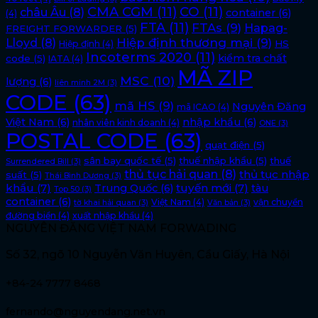
CMA CGM
(11)
CO
(11)
châu Âu
(8)
container
(6)
(4)
FTA
(11)
FTAs
(9)
Hapag-
FREIGHT FORWARDER
(5)
Lloyd
(8)
Hiệp định thương mại
(9)
HS
Hiệp định
(4)
Incoterms 2020
(11)
kiểm tra chất
code
(5)
IATA
(4)
MÃ ZIP
MSC
(10)
lượng
(6)
liên minh 2M
(3)
CODE
(63)
mã HS
(9)
Nguyên Đăng
mã ICAO
(4)
Việt Nam
(6)
nhập khẩu
(6)
nhân viên kinh doanh
(4)
ONE
(3)
POSTAL CODE
(63)
quạt điện
(5)
sân bay quốc tế
(5)
thuế nhập khẩu
(5)
thuế
Surrendered Bill
(3)
thủ tục hải quan
(8)
thủ tục nhập
suất
(5)
Thái Bình Dương
(3)
khẩu
(7)
tuyến mới
(7)
Trung Quốc
(6)
tàu
Top 50
(3)
container
(6)
Việt Nam
(4)
vận chuyển
tờ khai hải quan
(3)
Văn bản
(3)
đường biển
(4)
xuất nhập khẩu
(4)
NGUYÊN ĐĂNG VIỆT NAM FORWADING
Số 32, ngõ 10 Nguyễn Văn Huyên, Cầu Giấy, Hà Nội
+84-24 7777 8468
fernando@nguyendang.net.vn