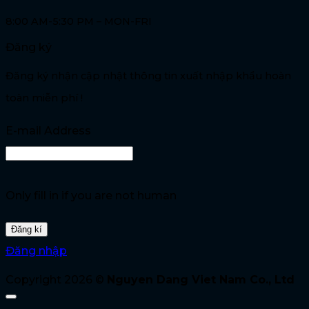
8:00 AM-5:30 PM – MON-FRI
Đăng ký
Đăng ký nhận cập nhật thông tin xuất nhập khẩu hoàn
toàn miễn phí !
E-mail Address
Only fill in if you are not human
Đăng nhập
Copyright 2026 ©
Nguyen Dang Viet Nam Co., Ltd