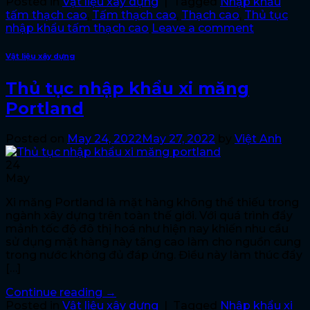
Posted in
Vật liệu xây dựng
|
Tagged
Nhập khẩu
tấm thạch cao
,
Tấm thạch cao
,
Thạch cao
,
Thủ tục
nhập khẩu tấm thạch cao
Leave a comment
Vật liệu xây dựng
Thủ tục nhập khẩu xi măng
Portland
Posted on
May 24, 2022
May 27, 2022
by
Việt Anh
24
May
Xi măng Portland là mặt hàng không thể thiếu trong
ngành xây dựng trên toàn thế giới. Với quá trình đẩy
mảnh tốc độ đô thị hoá như hiện nay khiến nhu cầu
sử dụng mặt hàng này tăng cao làm cho nguồn cung
trong nước không đủ đáp ứng. Điều này làm thúc đẩy
[…]
Continue reading
→
Posted in
Vật liệu xây dựng
|
Tagged
Nhập khẩu xi