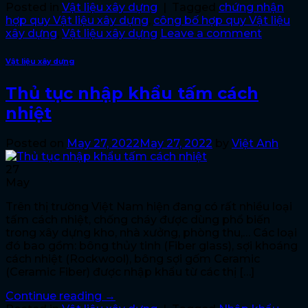
Posted in
Vật liệu xây dựng
|
Tagged
chứng nhận
hợp quy Vật liệu xây dựng
,
công bố hợp quy Vật liệu
xây dựng
,
Vật liệu xây dựng
Leave a comment
Vật liệu xây dựng
Thủ tục nhập khẩu tấm cách
nhiệt
Posted on
May 27, 2022
May 27, 2022
by
Việt Anh
27
May
Trên thị trường Việt Nam hiện đang có rất nhiều loại
tấm cách nhiệt, chống cháy được dùng phổ biến
trong xây dựng kho, nhà xưởng, phòng thu,… Các loại
đó bao gồm: bông thủy tinh (Fiber glass), sợi khoáng
cách nhiệt (Rockwool), bông sợi gốm Ceramic
(Ceramic Fiber) được nhập khẩu từ các thị […]
Continue reading
→