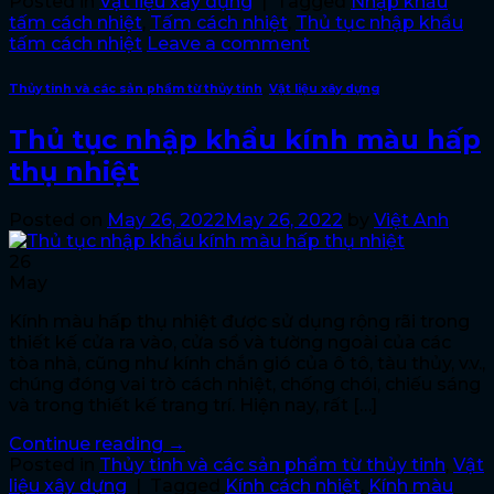
Posted in
Vật liệu xây dựng
|
Tagged
Nhập khẩu
tấm cách nhiệt
,
Tấm cách nhiệt
,
Thủ tục nhập khẩu
tấm cách nhiệt
Leave a comment
Thủy tinh và các sản phẩm từ thủy tinh
,
Vật liệu xây dựng
Thủ tục nhập khẩu kính màu hấp
thụ nhiệt
Posted on
May 26, 2022
May 26, 2022
by
Việt Anh
26
May
Kính màu hấp thụ nhiệt được sử dụng rộng rãi trong
thiết kế cửa ra vào, cửa sổ và tường ngoài của các
tòa nhà, cũng như kính chắn gió của ô tô, tàu thủy, v.v.,
chúng đóng vai trò cách nhiệt, chống chói, chiếu sáng
và trong thiết kế trang trí. Hiện nay, rất […]
Continue reading
→
Posted in
Thủy tinh và các sản phẩm từ thủy tinh
,
Vật
liệu xây dựng
|
Tagged
Kính cách nhiệt
,
Kính màu