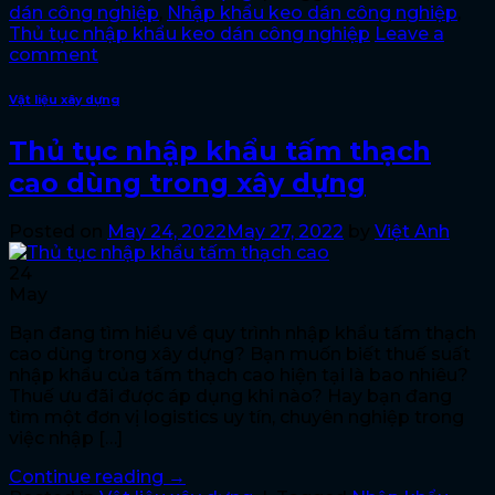
dán công nghiệp
,
Nhập khẩu keo dán công nghiệp
,
Thủ tục nhập khẩu keo dán công nghiệp
Leave a
comment
Vật liệu xây dựng
Thủ tục nhập khẩu tấm thạch
cao dùng trong xây dựng
Posted on
May 24, 2022
May 27, 2022
by
Việt Anh
24
May
Bạn đang tìm hiểu về quy trình nhập khẩu tấm thạch
cao dùng trong xây dựng? Bạn muốn biết thuế suất
nhập khẩu của tấm thạch cao hiện tại là bao nhiêu?
Thuế ưu đãi được áp dụng khi nào? Hay bạn đang
tìm một đơn vị logistics uy tín, chuyên nghiệp trong
việc nhập […]
Continue reading
→