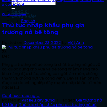
a comment
ĐĂNG KÍ
Vật liệu xây dựng
ĐĂNG NHẬP
English
Thủ tục nhập khẩu phụ gia
trương nở bê tông
Posted on
December 23, 2022
by
Việt Anh
23
Dec
Phụ gia trương nở bê tông là chất trương nở gốc vô
cơ, được dùng cho vữa và bê tông nhằm nâng cao
khả năng đặc chắc, chống co ngót, ăn mòn, chống
thấm và chống nứt và cong vênh. Đây là sản phẩm
được cá doanh nghiệp đẩy mạnh nhập khẩu từ nước
ngoài […]
Continue reading
→
Posted in
Vật liệu xây dựng
|
Tagged
Gia trương nở
bê tông
,
Thủ tục nhập khẩu phụ gia trương nở bê