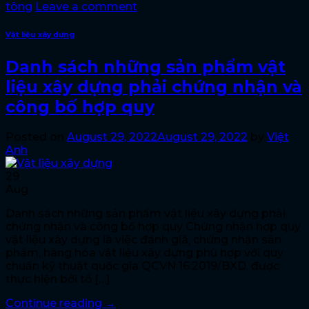
tông
Leave a comment
Vật liệu xây dựng
Danh sách những sản phẩm vật
liệu xây dựng phải chứng nhận và
công bố hợp quy
Posted on
August 29, 2022
August 29, 2022
by
Việt
Anh
29
Aug
Danh sách những sản phẩm vật liệu xây dựng phải
chứng nhận và công bố hợp quy Chứng nhận hợp quy
vật liệu xây dựng là việc đánh giá, chứng nhận sản
phẩm, hàng hóa vật liệu xây dựng phù hợp với quy
chuẩn kỹ thuật quốc gia QCVN 16:2019/BXD, được
thực hiện bởi tổ […]
Continue reading
→