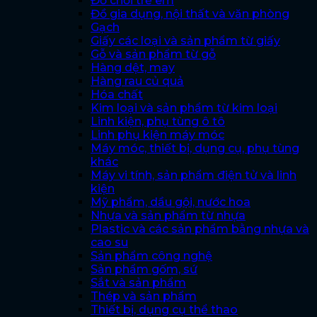
Đồ chơi trẻ em
Đồ gia dụng, nội thất và văn phòng
Gạch
Giấy các loại và sản phẩm từ giấy
Gỗ và sản phẩm từ gỗ
Hàng dệt, may
Hàng rau củ quả
Hóa chất
Kim loại và sản phẩm từ kim loại
Linh kiện, phụ tùng ô tô
Linh phụ kiện máy móc
Máy móc, thiết bị, dụng cụ, phụ tùng
khác
Máy vi tính, sản phẩm điện tử và linh
kiện
Mỹ phẩm, dầu gội, nước hoa
Nhựa và sản phẩm từ nhựa
Plastic và các sản phẩm bằng nhựa và
cao su
Sản phẩm công nghệ
Sản phẩm gốm, sứ
Sắt và sản phẩm
Thép và sản phẩm
Thiết bị, dụng cụ thể thao