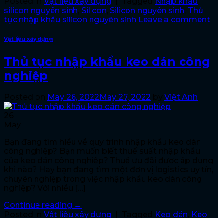
Posted in
Vật liệu xây dựng
|
Tagged
Nhập khẩu
silicon nguyên sinh
,
Silicon
,
Silicon nguyên sinh
,
Thủ
tục nhập khẩu silicon nguyên sinh
Leave a comment
Vật liệu xây dựng
Thủ tục nhập khẩu keo dán công
nghiệp
Posted on
May 26, 2022
May 27, 2022
by
Việt Anh
26
May
Bạn đang tìm hiểu về quy trình nhập khẩu keo dán
công nghiệp? Bạn muốn biết thuế suất nhập khẩu
của keo dán công nghiệp? Thuế ưu đãi được áp dụng
khi nào? Hay bạn đang tìm một đơn vị logistics uy tín,
chuyên nghiệp trong việc nhập khẩu keo dán công
nghiệp? Với nhiều […]
Continue reading
→
Posted in
Vật liệu xây dựng
|
Tagged
Keo dán
,
Keo