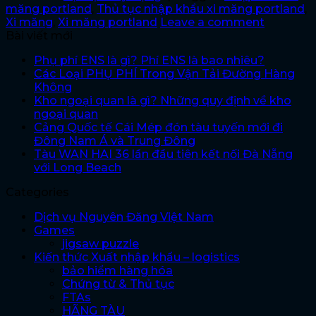
măng portland
,
Thủ tục nhập khẩu xi măng portland
,
Xi măng
,
Xi măng portland
Leave a comment
Bài viết mới
Phụ phí ENS là gì? Phí ENS là bao nhiêu?
Các Loại PHỤ PHÍ Trong Vận Tải Đường Hàng
Không
Kho ngoại quan là gì? Những quy định về kho
ngoại quan
Cảng Quốc tế Cái Mép đón tàu tuyến mới đi
Đông Nam Á và Trung Đông
Tàu WAN HAI 36 lần đầu tiên kết nối Đà Nẵng
với Long Beach
Categories
Dịch vụ Nguyên Đăng Việt Nam
Games
jigsaw puzzle
Kiến thức Xuất nhập khẩu – logistics
bảo hiểm hàng hóa
Chứng từ & Thủ tục
FTAs
HÃNG TÀU