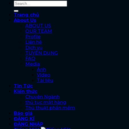
Trang chủ
About Us
ABOUT US
OUR TEAM
Profile
Liên hệ
Dịch vụ
TUYỂN DỤNG
FAQ
Media
Ảnh
Video
Tài liệu
Tin Tức
Kiến thức
Chuyên Ngành
thủ tục mặt hàng
Thủ thuật phần mềm
Báo giá
ĐĂNG KÍ
ĐĂNG NHẬP