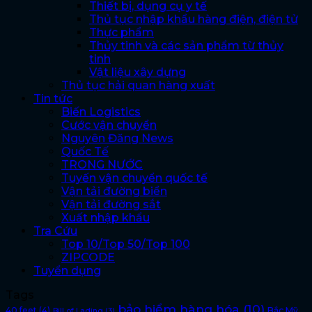
Thiết bị, dụng cụ y tế
Thủ tục nhập khẩu hàng điện, điện tử
Thực phẩm
Thủy tinh và các sản phẩm từ thủy
tinh
Vật liệu xây dựng
Thủ tục hải quan hàng xuất
Tin tức
Biến Logistics
Cước vận chuyển
Nguyên Đăng News
Quốc Tế
TRONG NƯỚC
Tuyến vận chuyển quốc tế
Vận tải đường biển
Vận tải đường sắt
Xuất nhập khẩu
Tra Cứu
Top 10/Top 50/Top 100
ZIPCODE
Tuyển dụng
Tags
bảo hiểm hàng hóa
(10)
40 feet
(4)
Bắc Mỹ
Bill of Lading
(3)