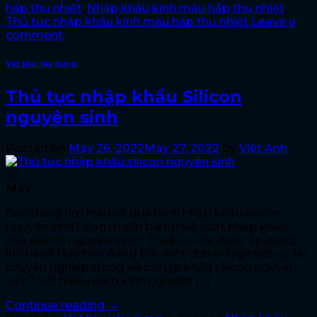
hấp thụ nhiệt
,
Nhập khẩu kính màu hấp thụ nhiệt
,
Thủ tục nhập khẩu kính màu hấp thụ nhiệt
Leave a
comment
Vật liệu xây dựng
Thủ tục nhập khẩu Silicon
nguyên sinh
Posted on
May 26, 2022
May 27, 2022
by
Việt Anh
26
May
Bạn đang tìm hiểu về quy trình nhập khẩu silicon
nguyên sinh? Bạn muốn biết thuế suất nhập khẩu
của silicon nguyên sinh? Thuế ưu đãi được áp dụng
khi nào? Hay bạn đang tìm một đơn vị logistics uy tín,
chuyên nghiệp trong việc nhập khẩu silicon nguyên
sinh? Với nhiều năm kinh nghiệm […]
Continue reading
→