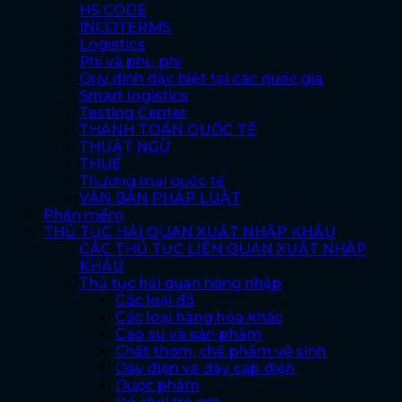
HS CODE
INCOTERMS
Logistics
Phí và phụ phí
Quy định đặc biệt tại các quốc gia
Smart logistics
Testing Center
THANH TOÁN QUỐC TẾ
THUẬT NGỮ
THUẾ
Thương mại quốc tế
VĂN BẢN PHÁP LUẬT
Phần mềm
THỦ TỤC HẢI QUAN XUẤT NHẬP KHẨU
CÁC THỦ TỤC LIÊN QUAN XUẤT NHẬP
KHẨU
Thủ tục hải quan hàng nhập
Các loại đá
Các loại hàng hóa khác
Cao su và sản phẩm
Chất thơm, chế phẩm vệ sinh
Dây điện và dây cáp điện
Dược phẩm