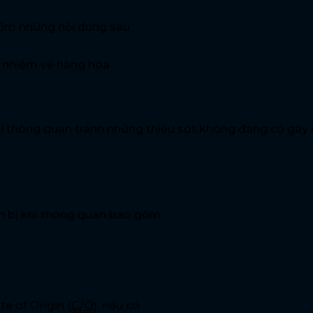
gồm những nội dung sau:
ch nhiệm về hàng hóa
i thông quan tránh những thiếu sót không đáng có gây m
nh
n bị khi thông quan bao gồm:
te of Origin (
C/O
), nếu có