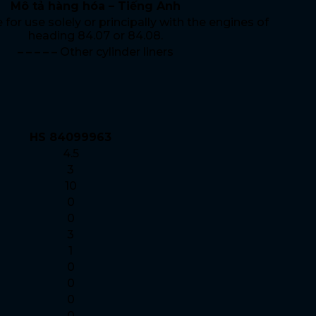
Mô tả hàng hóa – Tiếng Anh
 for use solely or principally with the engines of
heading 84.07 or 84.08.
– – – – – Other cylinder liners
HS 84099963
4.5
3
10
0
0
3
1
0
0
0
0