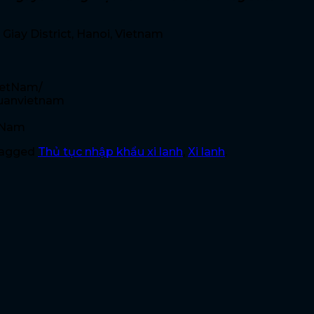
 Giay District, Hanoi, Vietnam
ietNam/
quanvietnam
tNam
tagged
Thủ tục nhập khẩu xi lanh
,
Xi lanh
.