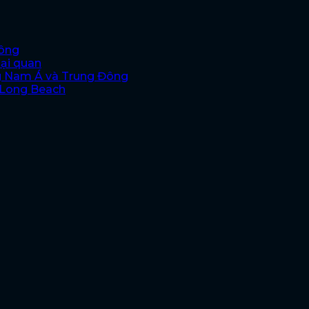
hông
oại quan
g Nam Á và Trung Đông
i Long Beach