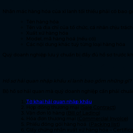
Nhãn mác hàng hóa của xi lanh tối thiểu phải có bao 
Tên hàng hóa
Tên và địa chỉ của tổ chức, cá nhân chịu trá
Xuất xứ hàng hóa
Model, mã hàng hoá (nếu có)
Các nội dung khác tuỳ từng loại hàng hóa
Quý doanh nghiệp lưu ý chuẩn bị đầy đủ hồ sơ trước kh
Thủ tục hải quan nhập khẩu xi la
Hồ sơ hải quan nhập khẩu xi lanh bao gồm những gì?
Bộ hồ sơ hải quan mà quý doanh nghiệp cần phải chuẩ
Tờ khai hải quan nhập khẩu
Hợp đồng thương mại (
Sale Contract
)
Vận đơn lô hàng (
Bill of Lading
)
Hóa đơn thương mại (
Commercial Invoice
)
Phiếu đóng gói hàng hoá (
Packing list
)
Giấy chứng nhận xuất xứ hàng hóa – Certifica