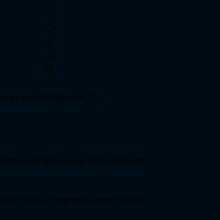
3
0
0
2
1.8
1.8
0
m đã ký kết hiệp định
FTA
.
ình thường theo quy định hiện hành.
 làm thủ tục nhập khẩu bình thường.