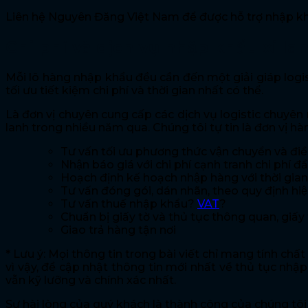
Liên hệ Nguyên Đăng Việt Nam để được hỗ trợ nhập khẩ
Chi phí và dịch vụ nhập khẩu xi la
Mỗi lô hàng nhập khẩu đều cần đến một giải giáp logi
tối ưu tiết kiệm chi phí và thời gian nhất có thể.
Là đơn vị chuyên cung cấp các dịch vụ logistic chuyên
lanh trong nhiều năm qua. Chúng tôi tự tin là đơn vị hàng 
Tư vấn tối ưu phương thức vận chuyển và điều
Nhận báo giá với chi phí cạnh tranh chi phí 
Hoạch định kế hoạch nhập hàng với thời gi
Tư vấn đóng gói, dán nhãn, theo quy định hiê
Tư vấn thuế nhập khẩu?
VAT
?
Chuẩn bị giấy tờ và thủ tục thông quan, giấy 
Giao trả hàng tận nơi
* Lưu ý: Mọi thông tin trong bài viết chỉ mang tính ch
vì vậy, để cập nhật thông tin mới nhất về thủ tục nh
vẫn kỹ lưỡng và chính xác nhất.
Sự hài lòng của quý khách là thành công của chúng tôi