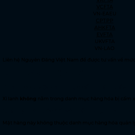
VCFTA
VN-EAEU
CPTPP
AHKFTA
EVFTA
UKVFTA
VN-LAO
Liên hệ Nguyên Đăng Việt Nam để được tư vấn về mức 
Chính sách nhập khẩu
Xi lanh có thuộc danh mục cấm nhập khẩu k
Xi lanh
không
nằm trong danh mục hàng hóa bị cấm xu
Quản lý nhà nước đối với mặt hàng xi lanh là 
Mặt hàng này không thuộc danh mục hàng hóa quản lý
Nhãn mác hàng hoá