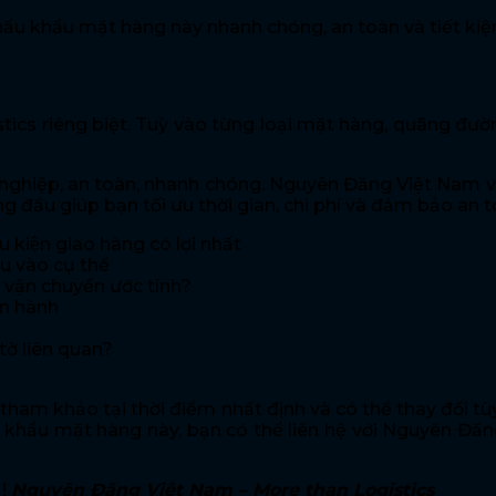
u khẩu mặt hàng này nhanh chóng, an toàn và tiết kiệm
nh
stics riêng biệt. Tuỳ vào từng loại mặt hàng, quãng đ
 nghiệp, an toàn, nhanh chóng. Nguyên Đăng Việt Nam vớ
đầu giúp bạn tối ưu thời gian, chi phí và đảm bảo an 
 kiện giao hàng có lợi nhất
đầu vào cụ thể
an vận chuyển ước tính?
̣n hành
tờ liên quan?
ất tham khảo tại thời điểm nhất định và có thể thay đổi 
ập khẩu mặt hàng này, bạn có thể liên hệ với Nguyên Đ
 !
Nguyên Đăng Việt Nam – More than Logistics