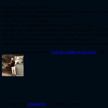
Nguyen Dang Viet Nam Co., ltd
Address: No 32, 10 alley, Nguyen Van Huyen Street, Cau
Website: https://nguyendang.net.vn/
TEL: +84-24 7777 8468
Member of networks: WWPC, GLA, FIATA,
VLA
Facebook: https://www.facebook.com/NguyenDangV
Group: https://www.facebook.com/groups/thutuchai
Twitter: https://twitter.com/NguyenDangLog
Youtube: http://www.youtube.com/c/NguyenDangVie
This entry was posted in
Linh phụ kiện máy móc
and 
Việt Anh
Leave a Reply
You must be
logged in
to post a comment.