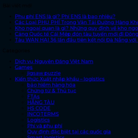
Bài viết mới
Phụ phí ENS là gì? Phí ENS là bao nhiêu?
Các Loại PHỤ PHÍ Trong Vận Tải Đường Hàng K
Kho ngoại quan là gì? Những quy định về kho ng
Cảng Quốc tế Cái Mép đón tàu tuyến mới đi Đôn
Tàu WAN HAI 36 lần đầu tiên kết nối Đà Nẵng vớ
Categories
Dịch vụ Nguyên Đăng Việt Nam
Games
jigsaw puzzle
Kiến thức Xuất nhập khẩu – logistics
bảo hiểm hàng hóa
Chứng từ & Thủ tục
FTAs
HÃNG TÀU
HS CODE
INCOTERMS
Logistics
Phí và phụ phí
Quy định đặc biệt tại các quốc gia
Smart logistics