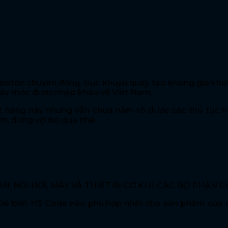
úp piston chuyển động, trục khuỷu quay tạo không gian h
máy móc được nhập khẩu về Việt Nam.
àng này nhưng vẫn chưa nắm rõ được các thủ tục hải q
nh, đừng vội bỏ qua nhé.
h
ÂN, NỒI HƠI, MÁY VÀ THIẾT BỊ CƠ KHÍ; CÁC BỘ PHẬN 
ể biết HS Code nào phù hợp nhất cho sản phẩm của mì