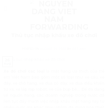
Skip
to
content
ĐỒ CHƠI TRẺ EM
Thủ tục nhập khẩu xe đồ chơi
POSTED ON
AUGUST 26, 2022
BY
VIỆT ANH
26
Aug
Xe đồ chơi các loại
là mặt hàng ưa thích của trẻ
em Việt Nam bao gồm một số loại như: xe cẩu, xe
đẩy, xe chở hàng, xe đua có dây, xe đua điều khiển
từ xa, xe lắp ráp robot, xe của búp bê,… Để đa dạng
về nguồn hàng, các doanh nghiệp trong nước đã
liên tục đẩy mạnh việc nhập khẩu mặt hàng này từ
nhiều quốc gia khác nhau nhằm đa dạng hóa thiết