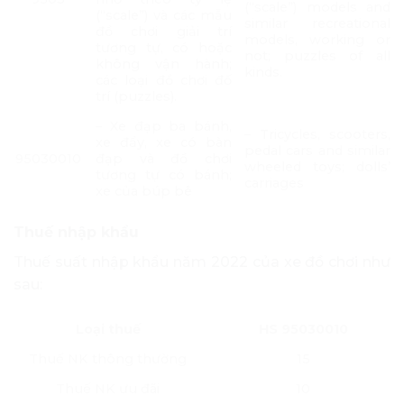
(“scale”) models and
(“scale”) và các mẫu
similar recreational
đồ chơi giải trí
models, working or
tương tự, có hoặc
not; puzzles of all
không vận hành;
kinds.
các loại đồ chơi đố
trí (puzzles).
– Xe đạp ba bánh,
– Tricycles, scooters,
xe đẩy, xe có bàn
pedal cars and similar
95030010
đạp và đồ chơi
wheeled toys; dolls’
tương tự có bánh;
carriages
xe của búp bê
Thuế nhập khẩu
Thuế suất nhập khẩu năm 2022 của xe đồ chơi như
sau:
Loại thuế
HS 95030010
Thuế NK thông thường
15
Thuế NK ưu đãi
10