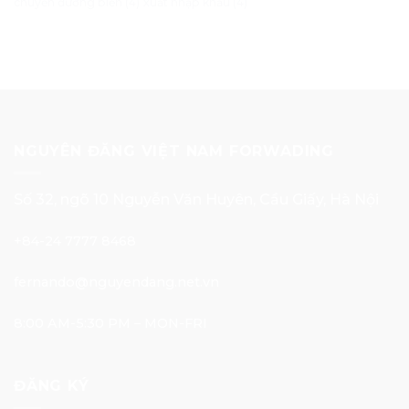
chuyển đường biển
(4)
xuất nhập khẩu
(4)
NGUYÊN ĐĂNG VIỆT NAM FORWADING
Số 32, ngõ 10 Nguyễn Văn Huyên, Cầu Giấy, Hà Nội
+84-24 7777 8468
fernando@nguyendang.net.vn
8:00 AM-5:30 PM – MON-FRI
ĐĂNG KÝ