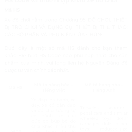
HS code và thuế nhập khẩu xe đồ chơi
Mã HS
Xe đồ chơi nằm trong Chương 95: ĐỒ CHƠI, THIẾT
BỊ TRÒ CHƠI VÀ DỤNG CỤ, THIẾT BỊ THỂ THAO;
CÁC BỘ PHẬN VÀ PHỤ KIỆN CỦA CHÚNG.
Dưới đây là một số mã
HS
dành cho bạn tham
khảo. Để biết HS Code nào phù hợp nhất cho sản
phẩm của mình, vui lòng liên hệ Nguyên Đăng để
được tư vấn chính xác nhất.
Mô tả hàng hóa –
Mô tả hàng hóa –
Mã HS
Tiếng Việt
Tiếng Anh
Xe đạp ba bánh, xe
đẩy, xe có bàn đạp
Tricycles, scooters,
và đồ chơi tương tự
pedal cars and similar
có bánh; xe của
wheeled toys; dolls’
búp bê; búp bê; đồ
carriages; dolls; other
chơi khác; mẫu thu
toys; reduced-size
9503
nhỏ theo tỷ lệ