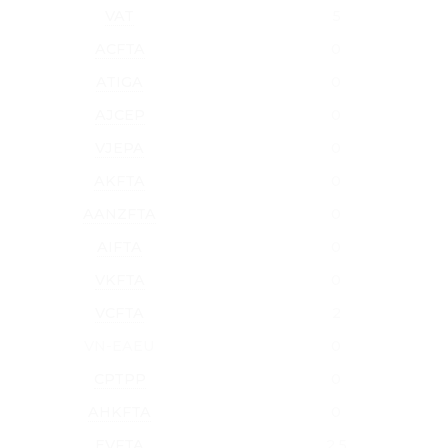
VAT
5
ACFTA
0
ATIGA
0
AJCEP
0
VJEPA
0
AKFTA
0
AANZFTA
0
AIFTA
0
VKFTA
0
VCFTA
2
VN-EAEU
0
CPTPP
0
AHKFTA
0
EVFTA
2.5