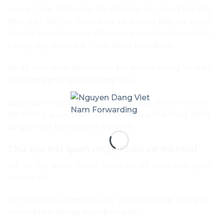
Lưu ý: Trên nhãn của đồ chơi trẻ em còn phải thể
hiện đầy đủ các cảnh báo và hướng dẫn sử dụng
cho đồ chơi theo quy định nêu trong các tiêu chuẩn
tương ứng thuộc bộ TCVN 6238 (ISO 8124)
Xe đồ chơi nhập khẩu trước khi đưa ra thông tin trên
thị trường phải gắn dấu hợp quy.
Quý doanh nghiệp lưu ý chuẩn bị đầy đủ hồ sơ trước
khi thông quan tránh những thiếu sót không đáng
có gây mất thời gian và kinh phí.
Thủ tục hải quan nhập khẩu xe đồ chơi
Hồ sơ hải quan nhập khẩu xe đồ chơi bao gồm
những gì?
Bộ hồ sơ hải quan mà quý doanh nghiệp cần phải
chuẩn bị khi thông quan bao gồm: