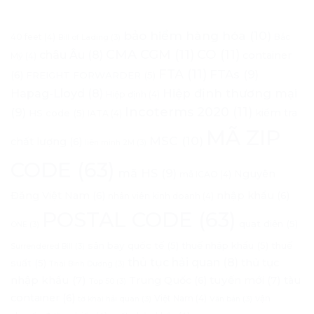
bảo hiểm hàng hóa
(10)
40 feet
(4)
Bắc
Bill of Lading
(3)
CMA CGM
(11)
CO
(11)
châu Âu
(8)
container
Mỹ
(4)
FTA
(11)
FTAs
(9)
(6)
FREIGHT FORWARDER
(5)
Hapag-Lloyd
(8)
Hiệp định thương mại
Hiệp định
(4)
Incoterms 2020
(11)
(9)
kiểm tra
HS code
(5)
IATA
(4)
MÃ ZIP
MSC
(10)
chất lượng
(6)
liên minh 2M
(3)
CODE
(63)
mã HS
(9)
Nguyên
mã ICAO
(4)
Đăng Việt Nam
(6)
nhập khẩu
(6)
nhân viên kinh doanh
(4)
POSTAL CODE
(63)
quạt điện
(5)
ONE
(3)
sân bay quốc tế
(5)
thuế nhập khẩu
(5)
thuế
Surrendered Bill
(3)
thủ tục hải quan
(8)
thủ tục
suất
(5)
Thái Bình Dương
(3)
nhập khẩu
(7)
tuyến mới
(7)
Trung Quốc
(6)
tàu
Top 50
(3)
container
(6)
Việt Nam
(4)
vận
tờ khai hải quan
(3)
Văn bản
(3)