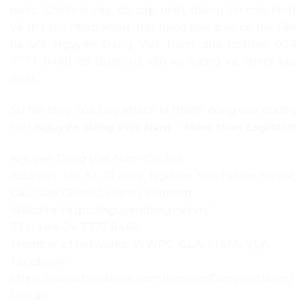
nước. Chính vì vậy, để cập nhật thông tin mới nhất
về thủ tục nhập khẩu mặt hàng này, bạn có thể liên
hệ với Nguyên Đăng Việt Nam qua hotline: 024
7777 8468 để được tư vẫn kỹ lưỡng và chính xác
nhất.
Sự hài lòng của quý khách là thành công của chúng
tôi !
Nguyên Đăng Việt Nam – More than Logistics
Nguyen Dang Viet Nam Co., ltd
Address: No 32, 10 alley, Nguyen Van Huyen Street,
Cau Giay District, Hanoi, Vietnam
Website: https://nguyendang.net.vn/
TEL: +84-24 7777 8468
Member of networks: WWPC, GLA, FIATA,
VLA
Facebook:
https://www.facebook.com/NguyenDangVietNam/
Group: