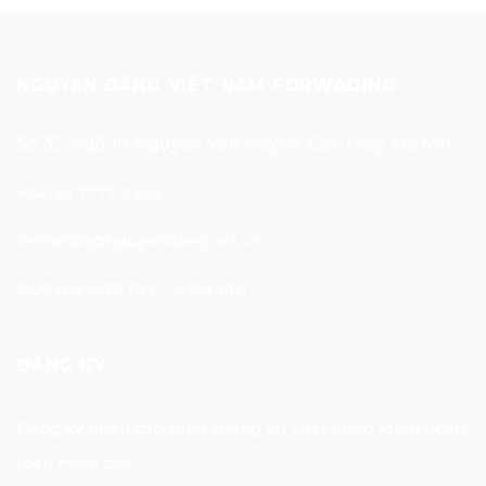
NGUYÊN ĐĂNG VIỆT NAM FORWADING
Số 32, ngõ 10 Nguyễn Văn Huyên, Cầu Giấy, Hà Nội
+84-24 7777 8468
fernando@nguyendang.net.vn
8:00 AM-5:30 PM – MON-FRI
ĐĂNG KÝ
Đăng ký nhận cập nhật thông tin xuất nhập khẩu hoàn
toàn miễn phí !