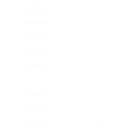
AKFTA
0
AANZFTA
0
AIFTA
0
VKFTA
0
VCFTA
5
VN-EAEU
0
CPTPP
0
AHKFTA
0
EVFTA
1.2