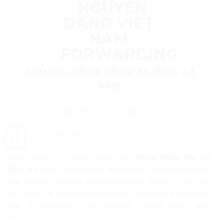
Skip
to
content
THIẾT BỊ, DỤNG CỤ THỂ THAO
Thủ tục nhập khẩu xà đơn, xà
kép
POSTED ON
JUNE 2, 2022
BY
VIỆT ANH
02
Jun
Bạn đang tìm hiểu về quy trình
nhập khẩu ấm xà
đơn, xà kép
? Bạn muốn biết thuế suất nhập khẩu
của xà đơn, xà kép hiện tại là bao nhiêu? Thuế ưu
đãi được áp dụng khi nào? Hay bạn đang tìm một
đơn vị logistics uy tín, chuyên nghiệp trong việc