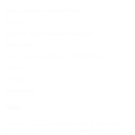
Dịch vụ Nguyên Đăng Việt Nam
Games
Kiến thức Xuất nhập khẩu – logistics
Phần mềm
THỦ TỤC HẢI QUAN XUẤT NHẬP KHẨU
Tin tức
Tra Cứu
Tuyển dụng
TAGS
bảo hiểm hàng hóa
(10)
40 feet
(4)
Bắc
Bill of Lading
(3)
CMA CGM
(11)
CO
(11)
châu Âu
(8)
container
Mỹ
(4)