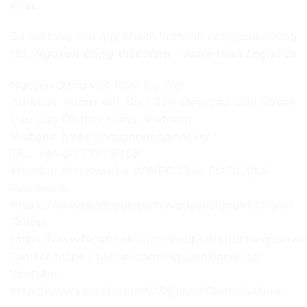
nhất.
Sự hài lòng của quý khách là thành công của chúng
tôi !
Nguyên Đăng Việt Nam – More than Logistics
Nguyen Dang Viet Nam Co., ltd
Address: Room 401, No 1, 329 alley, Cau Giay Street,
Cau Giay District, Hanoi, Vietnam
Website: https://nguyendang.net.vn/
TEL: +84-24 7777 8468
Member of networks: WWPC, GLA, FIATA,
VLA
Facebook:
https://www.facebook.com/NguyenDangVietNam/
Group:
https://www.facebook.com/groups/thutuchaiquanvi
Twitter: https://twitter.com/NguyenDangLog
Youtube:
http://www.youtube.com/c/NguyenDangVietNam