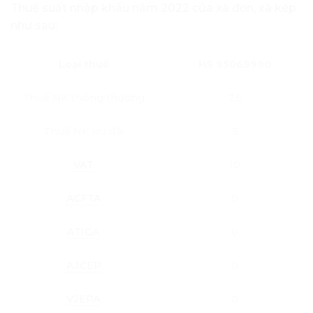
Thuế suất nhập khẩu năm 2022 của xà đơn, xà kép
như sau:
Loại thuế
HS 95069990
Thuế NK thông thường
7.5
Thuế NK ưu đãi
5
VAT
10
ACFTA
0
ATIGA
0
AJCEP
0
VJEPA
0