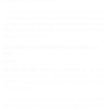
nhập khẩu xà đơn, xà kép?
Trong bài viết này, Nguyên Đăng Việt Nam với nhiều
năm kinh nghiệm trong lĩnh vực nhập khẩu xà đơn,
xà kép sẽ hỗ trợ giải đáp những chính sách, thủ tục
nhập khẩu mặt hàng này kinh doanh tại Việt Nam
giúp quý doanh nghiệp.
HS code và thuế nhập khẩu xà đơn, xà
kép
Mã HS
Xà đơn, xà kép
nằm trong Chương 87: XE TRỪ
PHƯƠNG TIỆN CHẠY TRÊN ĐƯỜNG SẮT HOẶC
ĐƯỜNG TÀU ĐIỆN, VÀ CÁC BỘ PHẬN VÀ PHỤ KIỆN
CỦA CHÚNG.
Dưới đây là một số mã
HS
dành cho bạn tham
khảo. Để biết HS Code nào phù hợp nhất cho sản