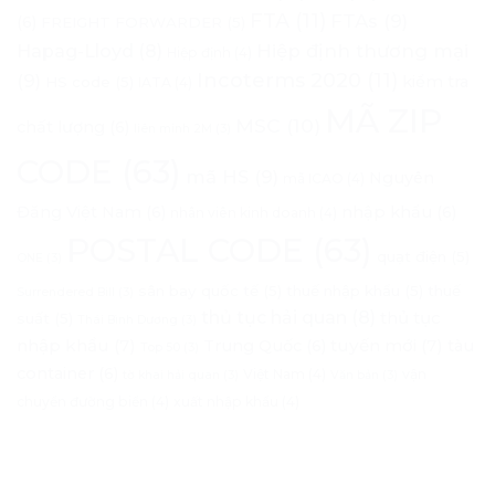
FTA
(11)
FTAs
(9)
(6)
FREIGHT FORWARDER
(5)
Hapag-Lloyd
(8)
Hiệp định thương mại
Hiệp định
(4)
Incoterms 2020
(11)
(9)
kiểm tra
HS code
(5)
IATA
(4)
MÃ ZIP
MSC
(10)
chất lượng
(6)
liên minh 2M
(3)
CODE
(63)
mã HS
(9)
Nguyên
mã ICAO
(4)
Đăng Việt Nam
(6)
nhập khẩu
(6)
nhân viên kinh doanh
(4)
POSTAL CODE
(63)
quạt điện
(5)
ONE
(3)
sân bay quốc tế
(5)
thuế nhập khẩu
(5)
thuế
Surrendered Bill
(3)
thủ tục hải quan
(8)
thủ tục
suất
(5)
Thái Bình Dương
(3)
nhập khẩu
(7)
tuyến mới
(7)
Trung Quốc
(6)
tàu
Top 50
(3)
container
(6)
Việt Nam
(4)
vận
tờ khai hải quan
(3)
Văn bản
(3)
chuyển đường biển
(4)
xuất nhập khẩu
(4)