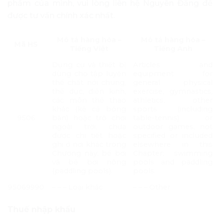
phẩm của mình, vui lòng liên hệ Nguyên Đăng để
được tư vấn chính xác nhất.
Mô tả hàng hóa –
Mô tả hàng hóa –
Mã HS
Tiếng Việt
Tiếng Anh
Dụng cụ và thiết bị
Articles and
dùng cho tập luyện
equipment for
thể chất nói chung,
general physical
thể dục, điền kinh,
exercise, gymnastics,
các môn thể thao
athletics, other
khác (kể cả bóng
sports (including
9506
bàn) hoặc trò chơi
table-tennis) or
ngoài trời, chưa
outdoor games, not
được chi tiết hoặc
specified or included
ghi ở nơi khác trong
elsewhere in this
Chương này; bể bơi
Chapter; swimming
và bể bơi nông
pools and paddling
(paddling pools).
pools.
95069990
– – – Loại khác
– – – Other
Thuế nhập khẩu