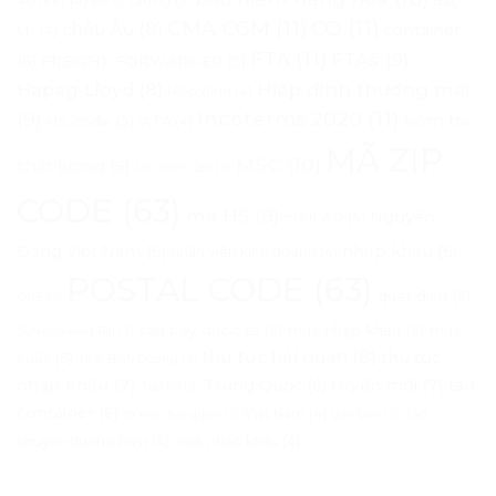
40 feet
(4)
Bắc
Bill of Lading
(3)
CMA CGM
(11)
CO
(11)
châu Âu
(8)
container
Mỹ
(4)
FTA
(11)
FTAs
(9)
(6)
FREIGHT FORWARDER
(5)
Hapag-Lloyd
(8)
Hiệp định thương mại
Hiệp định
(4)
Incoterms 2020
(11)
(9)
kiểm tra
HS code
(5)
IATA
(4)
MÃ ZIP
MSC
(10)
chất lượng
(6)
liên minh 2M
(3)
CODE
(63)
mã HS
(9)
Nguyên
mã ICAO
(4)
Đăng Việt Nam
(6)
nhập khẩu
(6)
nhân viên kinh doanh
(4)
POSTAL CODE
(63)
quạt điện
(5)
ONE
(3)
sân bay quốc tế
(5)
thuế nhập khẩu
(5)
thuế
Surrendered Bill
(3)
thủ tục hải quan
(8)
thủ tục
suất
(5)
Thái Bình Dương
(3)
nhập khẩu
(7)
tuyến mới
(7)
Trung Quốc
(6)
tàu
Top 50
(3)
container
(6)
Việt Nam
(4)
vận
tờ khai hải quan
(3)
Văn bản
(3)
chuyển đường biển
(4)
xuất nhập khẩu
(4)