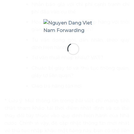
Nhận báo giá với chi phí cạnh tranh chi
phí đầu vào cụ thể
Hoạch định kế hoạch nhập hàng với thời
gian vận chuyển ước tính?
Tư vấn đóng gói, dán nhãn, theo quy
định hiện hành
Tư vấn thuế nhập khẩu? VAT?
Chuẩn bị giấy tờ và thủ tục thông quan,
giấy tờ liên quan?
Giao trả hàng tận nơi
* Lưu ý: Mọi thông tin trong bài viết chỉ mang tính
chất tham khảo tại thời điểm nhất định và có thể
thay đổi tùy thuộc vào quy định hiện hành của Nhà
nước. Chính vì vậy, để cập nhật thông tin mới nhất
về thủ tục nhập khẩu mặt hàng này, bạn có thể liên