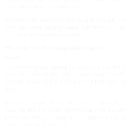
đa dạng cho người sử dụng lựa chọn.
Để nhập khẩu mặt hàng này cũng không quá khó
khăn, hãy cùng
Nguyên Đăng Việt Nam
tìm hiểu
trong bài viết ngày hôm nay nhé
HS code và thuế nhập khẩu tua vít
Mã HS
Tua vít nằm trong Chương 82: DỤNG CỤ, ĐỒ NGHỀ,
DAO, KÉO, BỘ ĐỒ ĂN LÀM TỪ KIM LOẠI CƠ BẢN;
CÁC BỘ PHẬN CỦA CHÚNG LÀM TỪ KIM LOẠI CƠ
BẢN.
Dưới đây là một số mã
HS
dành cho bạn tham
khảo. Để biết HS Code nào phù hợp nhất cho sản
phẩm của mình, vui lòng liên hệ Nguyên Đăng để
được tư vấn chính xác nhất.