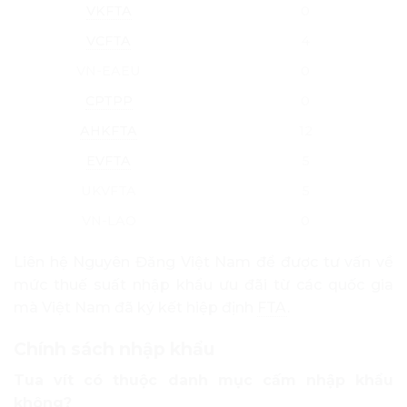
VKFTA
0
VCFTA
4
VN-EAEU
0
CPTPP
0
AHKFTA
12
EVFTA
5
UKVFTA
5
VN-LAO
0
Liên hệ Nguyên Đăng Việt Nam để được tư vấn về
mức thuế suất nhập khẩu ưu đãi từ các quốc gia
mà Việt Nam đã ký kết hiệp định
FTA
.
Chính sách nhập khẩu
Tua vít có thuộc danh mục cấm nhập khẩu
không?