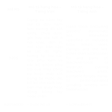
Mô tả hàng hóa –
Mô tả hàng hóa –
Mã HS
Tiếng Việt
Tiếng Anh
Dụng cụ cầm tay
(kể cả đầu nạm
Hand tools (including
kim cương để cắt
glaziers’ diamonds),
kính), chưa được
not elsewhere
ghi hay chi tiết ở
specified or included;
nơi khác; đèn xì;
blow lamps; vices,
mỏ cặp, bàn cặp
clamps and the like,
và các đồ nghề
other than accessories
tương tự, trừ các
8205
for and parts of,
loại phụ kiện và
machine-tools or
các bộ phận phụ
water-jet cutting
trợ của máy công
machines; anvils;
cụ hoặc máy cắt
portable forges; hand-
bằng tia nước; đe;
or pedal-operated
bộ bệ rèn xách tay;
grinding wheels with
bàn mài quay hoạt
frameworks.
động bằng tay
hoặc chân.
82054000
– Tuốc nơ vít
– Screwdrivers