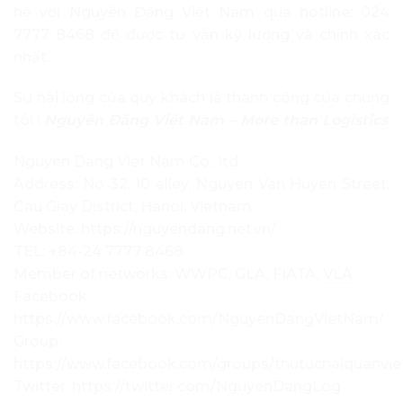
hệ với Nguyên Đăng Việt Nam qua hotline: 024
7777 8468 để được tư vẫn kỹ lưỡng và chính xác
nhất.
Sự hài lòng của quý khách là thành công của chúng
tôi !
Nguyên Đăng Việt Nam – More than Logistics
Nguyen Dang Viet Nam Co., ltd
Address: No 32, 10 alley, Nguyen Van Huyen Street,
Cau Giay District, Hanoi, Vietnam
Website: https://nguyendang.net.vn/
TEL: +84-24 7777 8468
Member of networks: WWPC, GLA, FIATA,
VLA
Facebook:
https://www.facebook.com/NguyenDangVietNam/
Group:
https://www.facebook.com/groups/thutuchaiquanvi
Twitter: https://twitter.com/NguyenDangLog