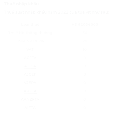
Thuế nhập khẩu
Thuế suất nhập khẩu năm 2022 của tua vít như sau:
Loại thuế
HS 82054000
Thuế NK thông thường
30
Thuế NK ưu đãi
20
VAT
10
ACFTA
0
ATIGA
0
AJCEP
3
VJEPA
0
AKFTA
0
AANZFTA
0
AIFTA
0