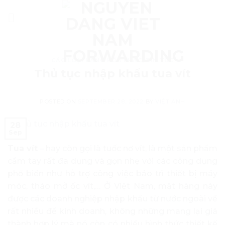
Skip
to
content
CÁC LOẠI HÀNG HÓA KHÁC
,
TIN TỨC
Thủ tục nhập khẩu tua vít
POSTED ON
SEPTEMBER 28, 2022
BY
VIỆT ANH
28
Sep
Tua vít
– hay còn gọi là tuốc nơ vít, là một sản phẩm
cầm tay rất đa dụng và gọn nhẹ với các công dụng
phổ biến như hỗ trợ công việc bảo trì thiết bị máy
móc, tháo mở ốc vít,… Ở Việt Nam, mặt hàng này
được các doanh nghiệp nhập khẩu từ nước ngoài về
rất nhiều để kinh doanh, không những mang lại giá
thành hợp lý mà nó còn có nhiều hình thức thiết kế