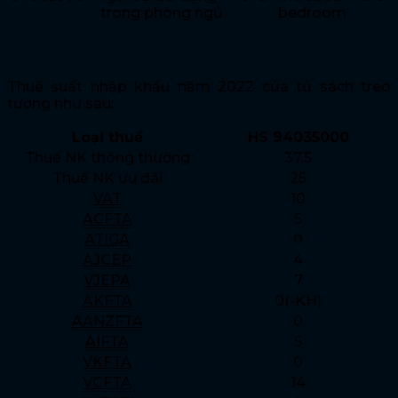
trong phòng ngủ
bedroom
Thuế nhập khẩu
Thuế suất nhập khẩu năm 2022 của tủ sách treo
tường như sau:
Loại thuế
HS 94035000
Thuế NK thông thường
37.5
Thuế NK ưu đãi
25
VAT
10
ACFTA
5
ATIGA
0
AJCEP
4
VJEPA
7
AKFTA
0(-KH)
AANZFTA
0
AIFTA
5
VKFTA
0
VCFTA
14