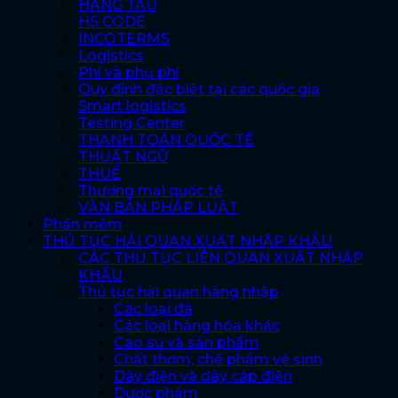
HÃNG TÀU
HS CODE
INCOTERMS
Logistics
Phí và phụ phí
Quy định đặc biệt tại các quốc gia
Smart logistics
Testing Center
THANH TOÁN QUỐC TẾ
THUẬT NGỮ
THUẾ
Thương mại quốc tế
VĂN BẢN PHÁP LUẬT
Phần mềm
THỦ TỤC HẢI QUAN XUẤT NHẬP KHẨU
CÁC THỦ TỤC LIÊN QUAN XUẤT NHẬP
KHẨU
Thủ tục hải quan hàng nhập
Các loại đá
Các loại hàng hóa khác
Cao su và sản phẩm
Chất thơm, chế phẩm vệ sinh
Dây điện và dây cáp điện
Dược phẩm