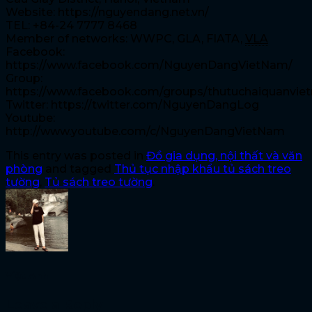
Website: https://nguyendang.net.vn/
TEL: +84-24 7777 8468
Member of networks: WWPC, GLA, FIATA,
VLA
Facebook:
https://www.facebook.com/NguyenDangVietNam/
Group:
https://www.facebook.com/groups/thutuchaiquanvie
Twitter: https://twitter.com/NguyenDangLog
Youtube:
http://www.youtube.com/c/NguyenDangVietNam
This entry was posted in
Đồ gia dụng, nội thất và văn
phòng
and tagged
Thủ tục nhập khẩu tủ sách treo
tường
,
Tủ sách treo tường
.
Việt Anh
Leave a Reply