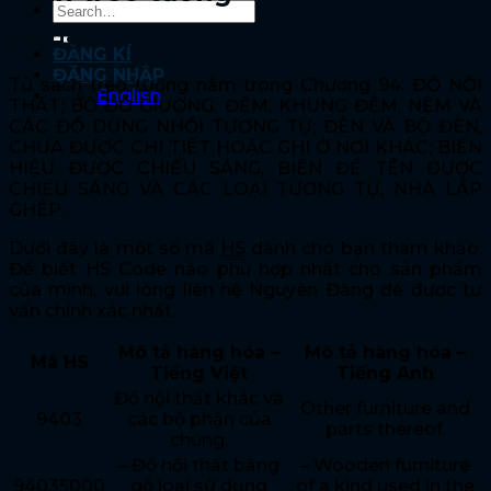
Mã HS
ĐĂNG KÍ
ĐĂNG NHẬP
Tủ sách treo tường nằm trong Chương 94: ĐỒ NỘI
English
THẤT; BỘ ĐỒ GIƯỜNG, ĐỆM, KHUNG ĐỆM, NỆM VÀ
CÁC ĐỒ DÙNG NHỒI TƯƠNG TỰ; ĐÈN VÀ BỘ ĐÈN,
CHƯA ĐƯỢC CHI TIẾT HOẶC GHI Ở NƠI KHÁC; BIỂN
HIỆU ĐƯỢC CHIẾU SÁNG, BIỂN ĐỀ TÊN ĐƯỢC
CHIẾU SÁNG VÀ CÁC LOẠI TƯƠNG TỰ; NHÀ LẮP
GHÉP.
Dưới đây là một số mã
HS
dành cho bạn tham khảo.
Để biết HS Code nào phù hợp nhất cho sản phẩm
của mình, vui lòng liên hệ Nguyên Đăng để được tư
vấn chính xác nhất.
Mô tả hàng hóa –
Mô tả hàng hóa –
Mã HS
Tiếng Việt
Tiếng Anh
Đồ nội thất khác và
Other furniture and
9403
các bộ phận của
parts thereof.
chúng.
– Đồ nội thất bằng
– Wooden furniture
94035000
gỗ loại sử dụng
of a kind used in the