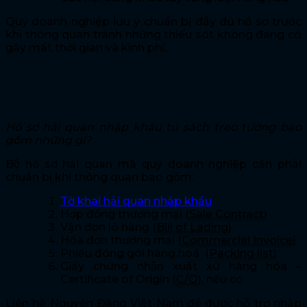
Quý doanh nghiệp lưu ý chuẩn bị đầy đủ hồ sơ trước
khi thông quan tránh những thiếu sót không đáng có
gây mất thời gian và kinh phí.
Thủ tục hải quan nhập khẩu tủ
sách treo tường
Hồ sơ hải quan nhập khẩu tủ sách treo tường bao
gồm những gì?
Bộ hồ sơ hải quan mà quý doanh nghiệp cần phải
chuẩn bị khi thông quan bao gồm:
Tờ khai hải quan nhập khẩu
Hợp đồng thương mại (
Sale Contract
)
Vận đơn lô hàng (
Bill of Lading
)
Hóa đơn thương mại (
Commercial Invoice
)
Phiếu đóng gói hàng hoá (
Packing list
)
Giấy chứng nhận xuất xứ hàng hóa –
Certificate of Origin (
C/O
), nếu có
Liên hệ Nguyên Đăng Việt Nam để được hỗ trợ nhập