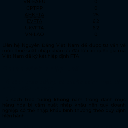
VN-EAEU
0
CPTPP
0
AHKFTA
25
EVFTA
6.2
UKVFTA
6.2
VN-LAO
0
Liên hệ Nguyên Đăng Việt Nam để được tư vấn về
mức thuế suất nhập khẩu ưu đãi từ các quốc gia mà
Việt Nam đã ký kết hiệp định
FTA
.
Chính sách nhập khẩu
Tủ sách treo tường có thuộc danh mục cấm
nhập khẩu không?
Tủ sách treo tường
không
nằm trong danh mục
hàng hóa bị cấm xuất nhập khẩu nên quý doanh
nghiệp có thể nhập khẩu bình thường theo quy định
hiện hành.
Nhập khẩu tủ sách treo tường cần giấy tờ