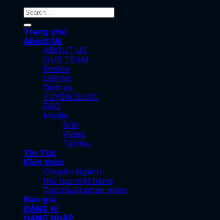
Trang chủ
About Us
ABOUT US
OUR TEAM
Profile
Liên hệ
Dịch vụ
TUYỂN DỤNG
FAQ
Media
Ảnh
Video
Tài liệu
Tin Tức
Kiến thức
Chuyên Ngành
thủ tục mặt hàng
Thủ thuật phần mềm
Báo giá
ĐĂNG KÍ
ĐĂNG NHẬP