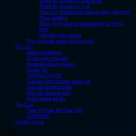
Thiết bị, dụng cụ thể thao
Thiết bị, dụng cụ y tế
Thủ tục nhập khẩu hàng điện, điện tử
Thực phẩm
Thủy tinh và các sản phẩm từ thủy
tinh
Vật liệu xây dựng
Thủ tục hải quan hàng xuất
Tin tức
Biến Logistics
Cước vận chuyển
Nguyên Đăng News
Quốc Tế
TRONG NƯỚC
Tuyến vận chuyển quốc tế
Vận tải đường biển
Vận tải đường sắt
Xuất nhập khẩu
Tra Cứu
Top 10/Top 50/Top 100
ZIPCODE
Tuyển dụng
Tags