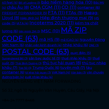
bảo hiểm hàng hóa
(10)
40 feet
(4)
Bắc Mỹ
Bill of Lading
(3)
CMA CGM
(11)
CO
(11)
châu Âu
(8)
container
(6)
(4)
FTA
(11)
FTAs
(9)
Hapag-
FREIGHT FORWARDER
(5)
Lloyd
(8)
Hiệp định thương mại
(9)
HS
Hiệp định
(4)
Incoterms 2020
(11)
kiểm tra chất
code
(5)
IATA
(4)
MÃ ZIP
MSC
(10)
lượng
(6)
liên minh 2M
(3)
CODE
(63)
mã HS
(9)
Nguyên Đăng
mã ICAO
(4)
Việt Nam
(6)
nhập khẩu
(6)
nhân viên kinh doanh
(4)
ONE
(3)
POSTAL CODE
(63)
quạt điện
(5)
sân bay quốc tế
(5)
thuế nhập khẩu
(5)
thuế
Surrendered Bill
(3)
thủ tục hải quan
(8)
thủ tục nhập
suất
(5)
Thái Bình Dương
(3)
khẩu
(7)
tuyến mới
(7)
Trung Quốc
(6)
tàu
Top 50
(3)
container
(6)
Việt Nam
(4)
vận chuyển
tờ khai hải quan
(3)
Văn bản
(3)
đường biển
(4)
xuất nhập khẩu
(4)
NGUYÊN ĐĂNG VIỆT NAM FORWADING
Số 32, ngõ 10 Nguyễn Văn Huyên, Cầu Giấy, Hà Nội
+84-24 7777 8468