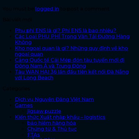
You must be
logged in
to post a comment.
Bài viết mới
Phụ phí ENS là gì? Phí ENS là bao nhiêu?
Các Loại PHỤ PHÍ Trong Vận Tải Đường Hàng
Không
Kho ngoại quan là gì? Những quy định về kho
ngoại quan
Cảng Quốc tế Cái Mép đón tàu tuyến mới đi
Đông Nam Á và Trung Đông
Tàu WAN HAI 36 lần đầu tiên kết nối Đà Nẵng
với Long Beach
Categories
Dịch vụ Nguyên Đăng Việt Nam
Games
jigsaw puzzle
Kiến thức Xuất nhập khẩu – logistics
bảo hiểm hàng hóa
Chứng từ & Thủ tục
FTAs