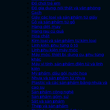
Đồ chơi trẻ em
Đồ gia dụng, nội thất và văn phòng
Gạch
Giấy các loại và sản phẩm từ giấy
Gỗ và sản phẩm từ gỗ
Hàng dệt, may
Hàng rau củ quả
Hóa chất
Kim loại và sản phẩm từ kim loại
Linh kiện, phụ tùng ô tô
Linh phụ kiện máy móc
Máy móc, thiết bị, dụng cụ, phụ tùng
khác
Máy vi tính, sản phẩm điện tử và linh
kiện
Mỹ phẩm, dầu gội, nước hoa
Nhựa và sản phẩm từ nhựa
Plastic và các sản phẩm bằng nhựa và
cao su
Sản phẩm công nghệ
Sản phẩm gốm, sứ
Sắt và sản phẩm
Thép và sản phẩm