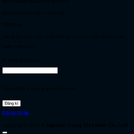
fernando@nguyendang.net.vn
8:00 AM-5:30 PM – MON-FRI
Đăng ký
Đăng ký nhận cập nhật thông tin xuất nhập khẩu hoàn
toàn miễn phí !
E-mail Address
Only fill in if you are not human
Đăng nhập
Copyright 2026 ©
Nguyen Dang Viet Nam Co., Ltd