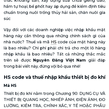
thác khoáng sản, xây dựng sửa chữa giếng đào,
hầm tự hoại, bể phốt hay áp dụng để kiểm định tiêu
chuẩn trong nuôi trồng thủy hải sản, chăn nuôi gia
súc
Vậy đối với các doanh nghiệp việc nhập khẩu mặt
hàng này cần thông qua những chính sách gì của
nhà nước? Thuế và mã
HS
code của mặt hàng này
là bao nhiêu? Chi phí phải chi trả cho một lô hàng
nhập khẩu là bao nhiêu? Tất cả những thắc mắc
trên sẽ được
Nguyên Đăng Việt Nam
giải đáp
trong bài viết này, đừng vội bỏ qua nhé!
HS code và thuế nhập khẩu thiết bị đo khí
Mã HS
Thiết bị đo khí nằm trong Chương 90: DỤNG CỤ VÀ
THIẾT BỊ QUANG HỌC, NHIẾP ẢNH, ĐIỆN ẢNH, ĐO
LƯỜNG, KIỂM TRA, CHÍNH XÁC, Y TẾ HOẶC PHẪU