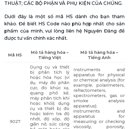
THUẬT; CÁC BỘ PHẬN VÀ PHỤ KIỆN CỦA CHÚNG.
Dưới đây là một số mã HS dành cho bạn tham
khảo. Để biết HS Code nào phù hợp nhất cho sản
phẩm của mình, vui lòng liên hệ Nguyên Đăng để
được tư vấn chính xác nhất.
Mô tả hàng hóa –
Mô tả hàng hóa –
Mã HS
Tiếng Việt
Tiếng Anh
Dụng cụ và thiết
Instruments and
bị phân tích lý
apparatus for physical
hoặc hóa học (ví
or chemical analysis (for
dụ, máy đo phân
example, polarimeters,
cực, đo khúc xạ,
refractometers,
quang phổ kế,
spectrometers, gas or
máy phân tích khí
smoke analysis
hoặc khói); dụng
apparatus);
cụ và thiết bị đo
instruments and
hoặc kiểm tra độ
apparatus for
nhớt, độ xốp, độ
9027
measuring or checking
giãn nở, sức căng
viscosity, porosity,