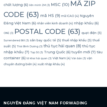
MÃ ZIP
MSC
(10)
chất lượng
(6)
liên minh 2M
(3)
CODE
(63)
mã HS
(9)
Nguyên
mã ICAO
(4)
Đăng Việt Nam
(6)
nhập khẩu
(6)
nhân viên kinh doanh
(4)
POSTAL CODE
(63)
quạt điện
(5)
ONE
(3)
sân bay quốc tế
(5)
thuế nhập khẩu
(5)
thuế
Surrendered Bill
(3)
thủ tục hải quan
(8)
thủ tục
suất
(5)
Thái Bình Dương
(3)
nhập khẩu
(7)
tuyến mới
(7)
Trung Quốc
(6)
tàu
Top 50
(3)
container
(6)
Việt Nam
(4)
vận
tờ khai hải quan
(3)
Văn bản
(3)
chuyển đường biển
(4)
xuất nhập khẩu
(4)
NGUYÊN ĐĂNG VIỆT NAM FORWADING