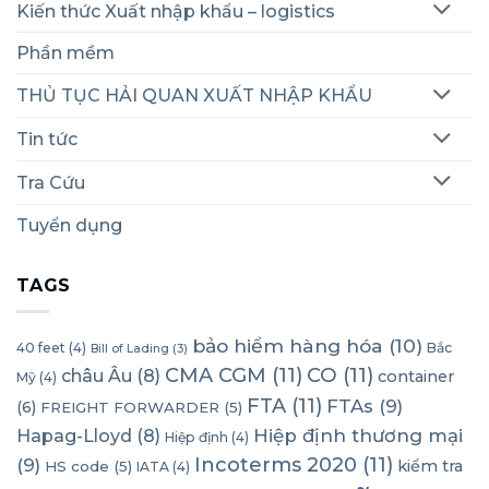
Kiến thức Xuất nhập khẩu – logistics
Phần mềm
THỦ TỤC HẢI QUAN XUẤT NHẬP KHẨU
Tin tức
Tra Cứu
Tuyển dụng
TAGS
bảo hiểm hàng hóa
(10)
40 feet
(4)
Bắc
Bill of Lading
(3)
CMA CGM
(11)
CO
(11)
châu Âu
(8)
container
Mỹ
(4)
FTA
(11)
FTAs
(9)
(6)
FREIGHT FORWARDER
(5)
Hapag-Lloyd
(8)
Hiệp định thương mại
Hiệp định
(4)
Incoterms 2020
(11)
(9)
kiểm tra
HS code
(5)
IATA
(4)