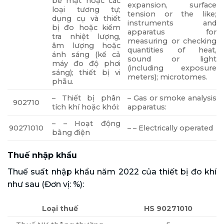
bề mặt hoặc các
expansion, surface
loại tương tự;
tension or the like;
dụng cụ và thiết
instruments and
bị đo hoặc kiểm
apparatus for
tra nhiệt lượng,
measuring or checking
âm lượng hoặc
quantities of heat,
ánh sáng (kể cả
sound or light
máy đo độ phơi
(including exposure
sáng); thiết bị vi
meters); microtomes.
phẫu.
– Thiết bị phân
– Gas or smoke analysis
902710
tích khí hoặc khói:
apparatus:
– – Hoạt động
90271010
– – Electrically operated
bằng điện
Thuế nhập khẩu
Thuế suất nhập khẩu năm 2022 của thiết bị đo khí
như sau (Đơn vị: %):
Loại thuế
HS 90271010