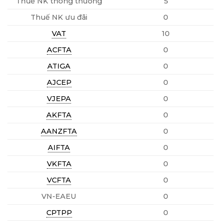
Thuế NK thông thường
5
Thuế NK ưu đãi
0
VAT
10
ACFTA
0
ATIGA
0
AJCEP
0
VJEPA
0
AKFTA
0
AANZFTA
0
AIFTA
0
VKFTA
0
VCFTA
0
VN-EAEU
0
CPTPP
0