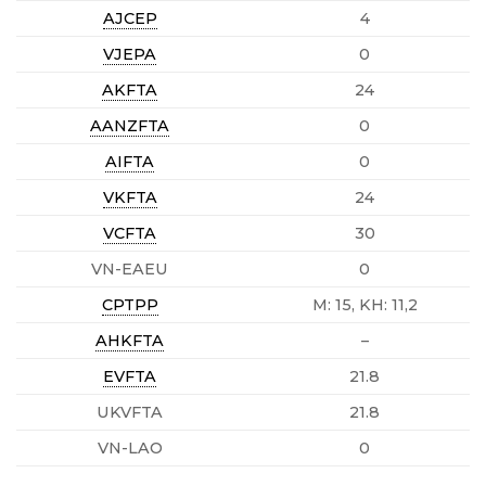
AJCEP
4
VJEPA
0
AKFTA
24
AANZFTA
0
AIFTA
0
VKFTA
24
VCFTA
30
VN-EAEU
0
CPTPP
M: 15, KH: 11,2
AHKFTA
–
EVFTA
21.8
UKVFTA
21.8
VN-LAO
0