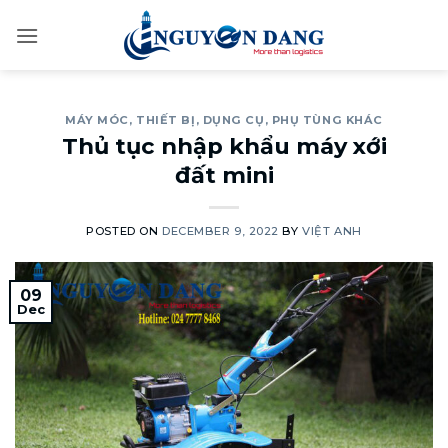
Skip
to
content
MÁY MÓC, THIẾT BỊ, DỤNG CỤ, PHỤ TÙNG KHÁC
Thủ tục nhập khẩu máy xới
đất mini
POSTED ON
DECEMBER 9, 2022
BY
VIỆT ANH
09
Dec