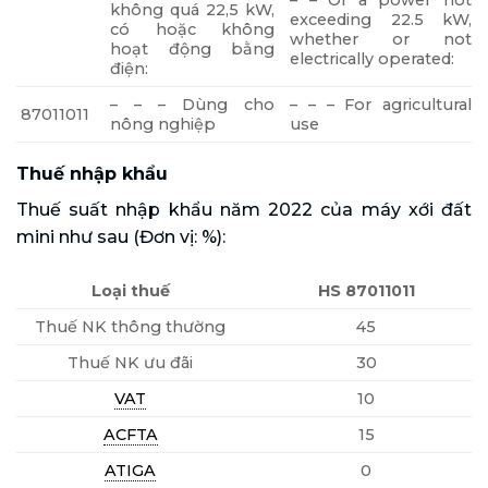
– – Of a power not
không quá 22,5 kW,
exceeding 22.5 kW,
có hoặc không
whether or not
hoạt động bằng
electrically operated:
điện:
– – – Dùng cho
– – – For agricultural
87011011
nông nghiệp
use
Thuế nhập khẩu
Thuế suất nhập khẩu năm 2022 của máy xới đất
mini như sau (Đơn vị: %):
Loại thuế
HS 87011011
Thuế NK thông thường
45
Thuế NK ưu đãi
30
VAT
10
ACFTA
15
ATIGA
0