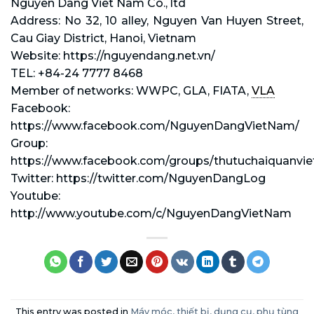
Nguyen Dang Viet Nam Co., ltd
Address: No 32, 10 alley, Nguyen Van Huyen Street,
Cau Giay District, Hanoi, Vietnam
Website: https://nguyendang.net.vn/
TEL: +84-24 7777 8468
Member of networks: WWPC, GLA, FIATA,
VLA
Facebook:
https://www.facebook.com/NguyenDangVietNam/
Group:
https://www.facebook.com/groups/thutuchaiquanvi
Twitter: https://twitter.com/NguyenDangLog
Youtube:
http://www.youtube.com/c/NguyenDangVietNam
This entry was posted in
Máy móc, thiết bị, dụng cụ, phụ tùng