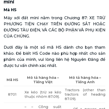
mini
Mã HS
Máy xới đất mini nằm trong Chương 87: XE TRỪ
PHƯƠNG TIỆN CHẠY TRÊN ĐƯỜNG SẮT HOẶC
ĐƯỜNG TÀU ĐIỆN, VÀ CÁC BỘ PHẬN VÀ PHỤ KIỆN
CỦA CHÚNG.
Dưới đây là một số mã HS dành cho bạn tham
khảo. Để biết HS Code nào phù hợp nhất cho sản
phẩm của mình, vui lòng liên hệ Nguyên Đăng để
được tư vấn chính xác nhất.
Mô tả hàng hóa –
Mô tả hàng hóa –
Mã HS
Tiếng Việt
Tiếng Anh
Tractors (other than
Xe kéo (trừ xe kéo
8701
tractors of heading
thuộc nhóm 87.09).
87.09).
– – Công suất