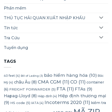
Phần mềm
THỦ TỤC HẢI QUAN XUẤT NHẬP KHẨU
Tin tức
Tra Cứu
Tuyển dụng
TAGS
bảo hiểm hàng hóa
(10)
40 feet
(4)
Bắc
Bill of Lading
(3)
CMA CGM
(11)
CO
(11)
châu Âu
(8)
container
Mỹ
(4)
FTA
(11)
FTAs
(9)
(6)
FREIGHT FORWARDER
(5)
Hapag-Lloyd
(8)
Hiệp định thương mại
Hiệp định
(4)
Incoterms 2020
(11)
(9)
kiểm tra
HS code
(5)
IATA
(4)
MÃ ZIP