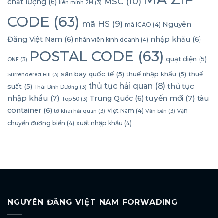
MSC
(10)
chất lượng
(6)
liên minh 2M
(3)
CODE
(63)
mã HS
(9)
Nguyên
mã ICAO
(4)
Đăng Việt Nam
(6)
nhập khẩu
(6)
nhân viên kinh doanh
(4)
POSTAL CODE
(63)
quạt điện
(5)
ONE
(3)
sân bay quốc tế
(5)
thuế nhập khẩu
(5)
thuế
Surrendered Bill
(3)
thủ tục hải quan
(8)
thủ tục
suất
(5)
Thái Bình Dương
(3)
nhập khẩu
(7)
tuyến mới
(7)
Trung Quốc
(6)
tàu
Top 50
(3)
container
(6)
Việt Nam
(4)
vận
tờ khai hải quan
(3)
Văn bản
(3)
chuyển đường biển
(4)
xuất nhập khẩu
(4)
NGUYÊN ĐĂNG VIỆT NAM FORWADING