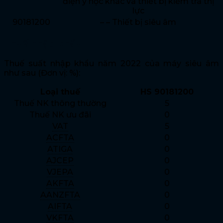
điện y học khác và thiết bị kiểm tra thị
lực
90181200
– – Thiết bị siêu âm
Thuế nhập khẩu
Thuế suất nhập khẩu năm 2022 của máy siêu âm
như sau (Đơn vị: %):
Loại thuế
HS 90181200
Thuế NK thông thường
5
Thuế NK ưu đãi
0
VAT
5
ACFTA
0
ATIGA
0
AJCEP
0
VJEPA
0
AKFTA
0
AANZFTA
0
AIFTA
0
VKFTA
0