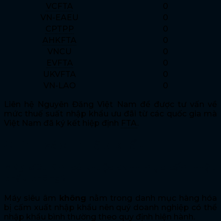
VCFTA
0
VN-EAEU
0
CPTPP
0
AHKFTA
0
VNCU
0
EVFTA
0
UKVFTA
0
VN-LAO
0
Liên hệ Nguyên Đăng Việt Nam để được tư vấn về
mức thuế suất nhập khẩu ưu đãi từ các quốc gia mà
Việt Nam đã ký kết hiệp định
FTA
.
Chính sách nhập khẩu
Máy siêu âm có thuộc danh mục cấm nhập
khẩu không?
Máy siêu âm
không
nằm trong danh mục hàng hóa
bị cấm xuất nhập khẩu nên quý doanh nghiệp có thể
nhập khẩu bình thường theo quy định hiện hành.