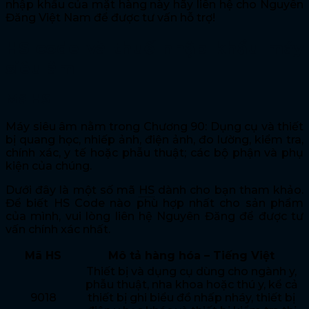
nhập khẩu của mặt hàng này hãy liên hệ cho Nguyên
Đăng Việt Nam để được tư vấn hỗ trợ!
HS code và thuế nhập khẩu máy
siêu âm
Mã HS
Máy siêu âm nằm trong Chương 90: Dụng cụ và thiết
bị quang học, nhiếp ảnh, điện ảnh, đo lường, kiểm tra,
chính xác, y tế hoặc phẫu thuật; các bộ phận và phụ
kiện của chúng.
Dưới đây là một số mã
HS
dành cho bạn tham khảo.
Để biết HS Code nào phù hợp nhất cho sản phẩm
của mình, vui lòng liên hệ Nguyên Đăng để được tư
vấn chính xác nhất.
Mã HS
Mô tả hàng hóa – Tiếng Việt
Thiết bị và dụng cụ dùng cho ngành y,
phẫu thuật, nha khoa hoặc thú y, kể cả
9018
thiết bị ghi biểu đồ nhấp nháy, thiết bị