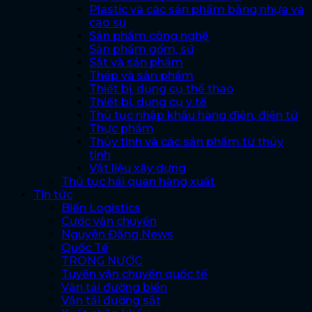
Plastic và các sản phẩm bằng nhựa và
cao su
Sản phẩm công nghệ
Sản phẩm gốm, sứ
Sắt và sản phẩm
Thép và sản phẩm
Thiết bị, dụng cụ thể thao
Thiết bị, dụng cụ y tế
Thủ tục nhập khẩu hàng điện, điện tử
Thực phẩm
Thủy tinh và các sản phẩm từ thủy
tinh
Vật liệu xây dựng
Thủ tục hải quan hàng xuất
Tin tức
Biến Logistics
Cước vận chuyển
Nguyên Đăng News
Quốc Tế
TRONG NƯỚC
Tuyến vận chuyển quốc tế
Vận tải đường biển
Vận tải đường sắt