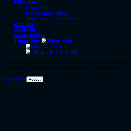
Kiến thức
Chuyên Ngành
thủ tục mặt hàng
Thủ thuật phần mềm
Báo giá
ĐĂNG KÍ
ĐĂNG NHẬP
Tiếng Việt
English
Tiếng Việt
This site uses cookies to offer you a better browsing
experience. By browsing this website, you agree to
our use of cookies.
More info
Accept