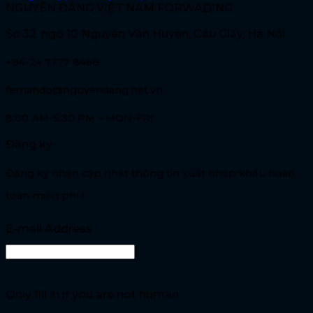
NGUYÊN ĐĂNG VIỆT NAM FORWADING
Số 32, ngõ 10 Nguyễn Văn Huyên, Cầu Giấy, Hà Nội
+84-24 7777 8468
fernando@nguyendang.net.vn
8:00 AM-5:30 PM – MON-FRI
Đăng ký
Đăng ký nhận cập nhật thông tin xuất nhập khẩu hoàn
toàn miễn phí !
E-mail Address
Only fill in if you are not human