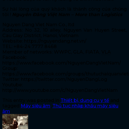
Sự hài lòng của quý khách là thành công của chúng
tôi !
Nguyên Đăng Việt Nam – More than Logistics
Nguyen Dang Viet Nam Co., ltd
Address: No 32, 10 alley, Nguyen Van Huyen Street,
Cau Giay District, Hanoi, Vietnam
Website: https://nguyendang.net.vn/
TEL: +84-24 7777 8468
Member of networks: WWPC, GLA, FIATA,
VLA
Facebook:
https://www.facebook.com/NguyenDangVietNam/
Group:
https://www.facebook.com/groups/thutuchaiquanvie
Twitter: https://twitter.com/NguyenDangLog
Youtube:
http://www.youtube.com/c/NguyenDangVietNam
This entry was posted in
Thiết bị, dụng cụ y tế
and
tagged
Máy siêu âm
,
Thủ tục nhập khẩu máy siêu
âm
.