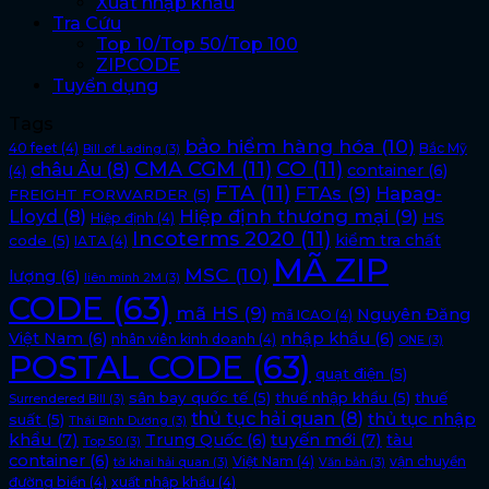
Xuất nhập khẩu
Tra Cứu
Top 10/Top 50/Top 100
ZIPCODE
Tuyển dụng
Tags
bảo hiểm hàng hóa
(10)
40 feet
(4)
Bắc Mỹ
Bill of Lading
(3)
CMA CGM
(11)
CO
(11)
châu Âu
(8)
container
(6)
(4)
FTA
(11)
FTAs
(9)
Hapag-
FREIGHT FORWARDER
(5)
Lloyd
(8)
Hiệp định thương mại
(9)
HS
Hiệp định
(4)
Incoterms 2020
(11)
kiểm tra chất
code
(5)
IATA
(4)
MÃ ZIP
MSC
(10)
lượng
(6)
liên minh 2M
(3)
CODE
(63)
mã HS
(9)
Nguyên Đăng
mã ICAO
(4)
Việt Nam
(6)
nhập khẩu
(6)
nhân viên kinh doanh
(4)
ONE
(3)
POSTAL CODE
(63)
quạt điện
(5)
sân bay quốc tế
(5)
thuế nhập khẩu
(5)
thuế
Surrendered Bill
(3)
thủ tục hải quan
(8)
thủ tục nhập
suất
(5)
Thái Bình Dương
(3)
khẩu
(7)
tuyến mới
(7)
Trung Quốc
(6)
tàu
Top 50
(3)
container
(6)
Việt Nam
(4)
vận chuyển
tờ khai hải quan
(3)
Văn bản
(3)
đường biển
(4)
xuất nhập khẩu
(4)