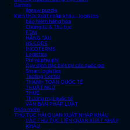
Games
jigsaw puzzle
Kiến thức Xuất nhập khẩu – logistics
bảo hiểm hàng hóa
Chứng từ & Thủ tục
FTAs
HÃNG TÀU
HS CODE
INCOTERMS
Logistics
Phí và phụ phí
Quy định đặc biệt tại các quốc gia
Smart logistics
Testing Center
THANH TOÁN QUỐC TẾ
THUẬT NGỮ
THUẾ
Thương mại quốc tế
VĂN BẢN PHÁP LUẬT
Phần mềm
THỦ TỤC HẢI QUAN XUẤT NHẬP KHẨU
CÁC THỦ TỤC LIÊN QUAN XUẤT NHẬP
KHẨU