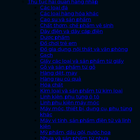
Thủ tục hải quan hàng nhập
Các loại đá
Các loại hàng hóa khác
Cao su và sản phẩm
Chất thơm, chế phẩm vệ sinh
Dây điện và dây cáp điện
Dược phẩm
Đồ chơi trẻ em
Đồ gia dụng, nội thất và văn phòng
Gạch
Giấy các loại và sản phẩm từ giấy
Gỗ và sản phẩm từ gỗ
Hàng dệt, may
Hàng rau củ quả
Hóa chất
Kim loại và sản phẩm từ kim loại
Linh kiện, phụ tùng ô tô
Linh phụ kiện máy móc
Máy móc, thiết bị, dụng cụ, phụ tùng
khác
Máy vi tính, sản phẩm điện tử và linh
kiện
Mỹ phẩm, dầu gội, nước hoa
Nhựa và sản phẩm từ nhựa