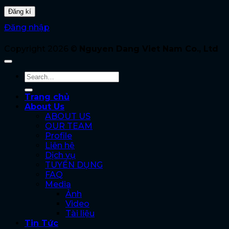
Đăng nhập
Copyright 2026 ©
Nguyen Dang Viet Nam Co., Ltd
Trang chủ
About Us
ABOUT US
OUR TEAM
Profile
Liên hệ
Dịch vụ
TUYỂN DỤNG
FAQ
Media
Ảnh
Video
Tài liệu
Tin Tức