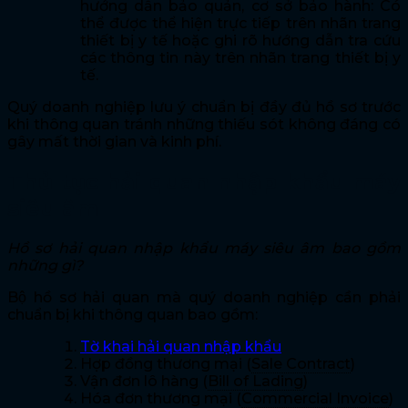
hướng dẫn bảo quản, cơ sở bảo hành: Có
thể được thể hiện trực tiếp trên nhãn trang
thiết bị y tế hoặc ghi rõ hướng dẫn tra cứu
các thông tin này trên nhãn trang thiết bị y
tế.
Quý doanh nghiệp lưu ý chuẩn bị đầy đủ hồ sơ trước
khi thông quan tránh những thiếu sót không đáng có
gây mất thời gian và kinh phí.
Thủ tục hải quan nhập khẩu máy
siêu âm
Hồ sơ hải quan nhập khẩu máy siêu âm bao gồm
những gì?
Bộ hồ sơ hải quan mà quý doanh nghiệp cần phải
chuẩn bị khi thông quan bao gồm:
Tờ khai hải quan nhập khẩu
Hợp đồng thương mại (
Sale Contract
)
Vận đơn lô hàng (
Bill of Lading
)
Hóa đơn thương mại (
Commercial Invoice
)