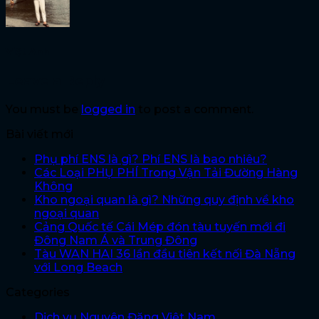
Việt Anh
Leave a Reply
You must be
logged in
to post a comment.
Bài viết mới
Phụ phí ENS là gì? Phí ENS là bao nhiêu?
Các Loại PHỤ PHÍ Trong Vận Tải Đường Hàng
Không
Kho ngoại quan là gì? Những quy định về kho
ngoại quan
Cảng Quốc tế Cái Mép đón tàu tuyến mới đi
Đông Nam Á và Trung Đông
Tàu WAN HAI 36 lần đầu tiên kết nối Đà Nẵng
với Long Beach
Categories
Dịch vụ Nguyên Đăng Việt Nam