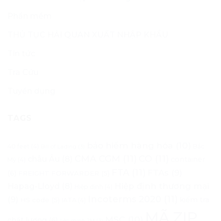
Phần mềm
THỦ TỤC HẢI QUAN XUẤT NHẬP KHẨU
Tin tức
Tra Cứu
Tuyển dụng
TAGS
bảo hiểm hàng hóa
(10)
40 feet
(4)
Bắc
Bill of Lading
(3)
CMA CGM
(11)
CO
(11)
châu Âu
(8)
container
Mỹ
(4)
FTA
(11)
FTAs
(9)
(6)
FREIGHT FORWARDER
(5)
Hapag-Lloyd
(8)
Hiệp định thương mại
Hiệp định
(4)
Incoterms 2020
(11)
(9)
kiểm tra
HS code
(5)
IATA
(4)
MÃ ZIP
MSC
(10)
chất lượng
(6)
liên minh 2M
(3)