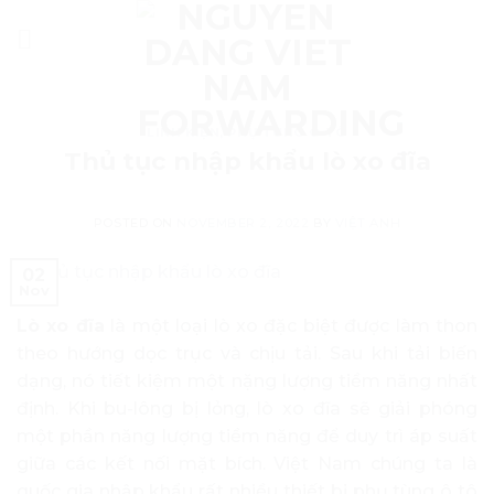
Skip
to
content
LINH KIỆN, PHỤ TÙNG Ô TÔ
Thủ tục nhập khẩu lò xo đĩa
POSTED ON
NOVEMBER 2, 2022
BY
VIỆT ANH
02
Nov
Lò xo đĩa
là một loại lò xo đặc biệt được làm thon
theo hướng dọc trục và chịu tải. Sau khi tải biến
dạng, nó tiết kiệm một nặng lượng tiềm năng nhất
định. Khi bu-lông bị lỏng, lò xo đĩa sẽ giải phóng
một phần năng lượng tiềm năng để duy trì áp suất
giữa các kết nối mặt bích. Việt Nam chúng ta là
quốc gia nhập khẩu rất nhiều thiết bị phụ tùng ô tô