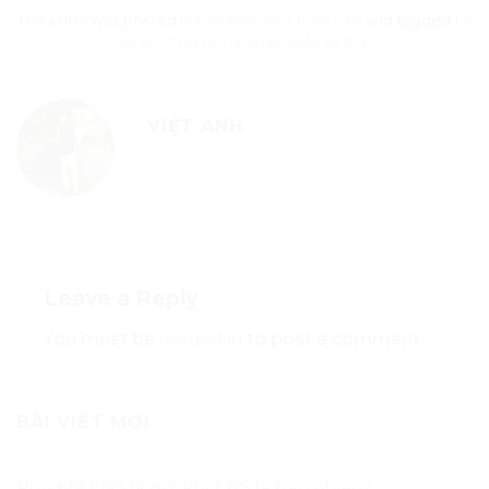
This entry was posted in
Linh kiện, phụ tùng ô tô
and tagged
Lò
xo đĩa
,
Thủ tục nhập khẩu lò xo đĩa
.
VIỆT ANH
Leave a Reply
You must be
logged in
to post a comment.
BÀI VIẾT MỚI
Phụ phí ENS là gì? Phí ENS là bao nhiêu?