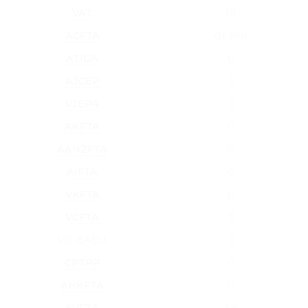
VAT
10
ACFTA
0(-PH)
ATIGA
0
AJCEP
5
VJEPA
0
AKFTA
0
AANZFTA
0
AIFTA
0
VKFTA
0
VCFTA
3
VN-EAEU
0
CPTPP
0
AHKFTA
0