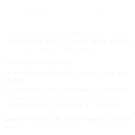
EVFTA
1.8
UKVFTA
1.8
VN-LAO
0
Liên hệ Nguyên Đăng Việt Nam để được tư vấn về
mức thuế suất nhập khẩu ưu đãi từ các quốc gia
mà Việt Nam đã ký kết hiệp định
FTA
.
Chính sách nhập khẩu
Lò xo đĩa có thuộc danh mục cấm nhập khẩu
không?
Lò xo đĩa
không
nằm trong danh mục hàng hóa bị
cấm xuất nhập khẩu nên quý doanh nghiệp có thể
nhập khẩu bình thường theo quy định hiện hành.
Quản lý nhà nước đối với mặt hàng lò xo đĩa là
gì?