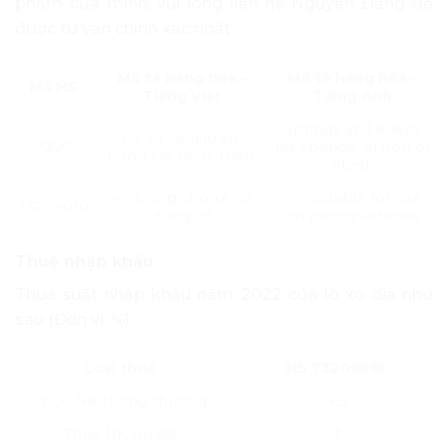
phẩm của mình, vui lòng liên hệ Nguyên Đăng để
được tư vấn chính xác nhất.
Mô tả hàng hóa –
Mô tả hàng hóa –
Mã HS
Tiếng Việt
Tiếng Anh
Springs and leaves
Lò xo và lá lò xo,
7320
for springs, of iron or
bằng sắt hoặc thép.
steel.
– – Dùng cho xe có
– – Suitable for use
73209010
động cơ
on motor vehicles
Thuế nhập khẩu
Thuế suất nhập khẩu năm 2022 của lò xo đĩa như
sau (Đơn vị: %):
Loại thuế
HS 73209010
Thuế NK thông thường
4.5
Thuế NK ưu đãi
3