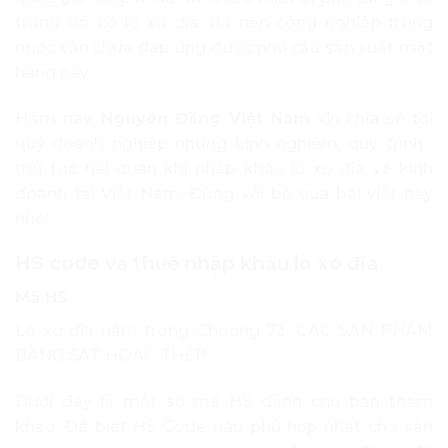
trong đó có lò xo đĩa, do nền công nghiệp trong
nước vẫn chưa đáp ứng được nhu cầu sản xuất mặt
hàng này.
Hôm nay,
Nguyên Đăng Việt Nam
xin chia sẻ tới
quý doanh nghiệp những kinh nghiêm, quy trình ,
thủ tục hải quan khi nhập khẩu lò xo đĩa về kinh
doanh tại Việt Nam. Đừng vội bỏ qua bài viết này
nhé!
HS code và thuế nhập khẩu lò xo đĩa
Mã HS
Lò xo đĩa nằm trong Chương 73: CÁC SẢN PHẨM
BẰNG SẮT HOẶC THÉP.
Dưới đây là một số mã
HS
dành cho bạn tham
khảo. Để biết HS Code nào phù hợp nhất cho sản