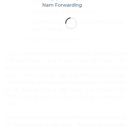
định hiện hành
Tư vấn thuế nhập khẩu?
VAT
?
Chuẩn bị giấy tờ và thủ tục thông quan,
giấy tờ liên quan?
Giao trả hàng tận nơi
* Lưu ý: Mọi thông tin trong bài viết chỉ mang tính
chất tham khảo tại thời điểm nhất định và có thể
thay đổi tùy thuộc vào quy định hiện hành của Nhà
nước. Chính vì vậy, để cập nhật thông tin mới nhất
về thủ tục nhập khẩu mặt hàng này, bạn có thể liên
hệ với Nguyên Đăng Việt Nam qua hotline: 024
7777 8468 để được tư vẫn kỹ lưỡng và chính xác
nhất.
Sự hài lòng của quý khách là thành công của chúng
tôi !
Nguyên Đăng Việt Nam – More than Logistics