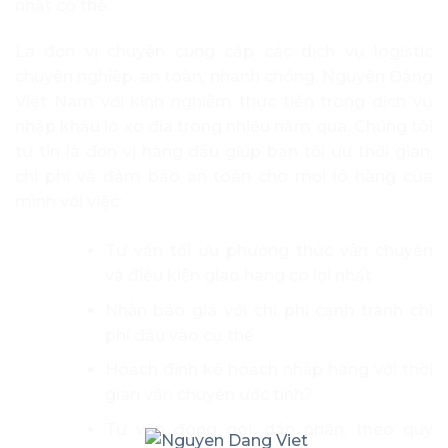
nhất có thể.
Là đơn vị chuyên cung cấp các dịch vụ logistic
chuyên nghiệp, an toàn, nhanh chóng. Nguyên Đăng
Việt Nam với kinh nghiệm thực tiễn trong dịch vụ
nhập khẩu lò xo đĩa trong nhiều năm qua. Chúng tôi
tự tin là đơn vị hàng đầu giúp bạn tối ưu thời gian,
chi phí và đảm bảo an toàn cho mọi lô hàng của
mình với việc:
Tư vấn tối ưu phương thức vận chuyển
và điều kiện giao hàng có lợi nhất
Nhận báo giá với chi phí cạnh tranh chi
phí đầu vào cụ thể
Hoạch định kế hoạch nhập hàng với thời
gian vận chuyển ước tính?
Tư vấn đóng gói, dán nhãn, theo quy