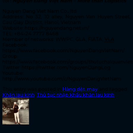
tôi !
Nguyên Đăng Việt Nam – More than Logistics
Nguyen Dang Viet Nam Co., ltd
Address: No 32, 10 alley, Nguyen Van Huyen Street,
Cau Giay District, Hanoi, Vietnam
Website: https://nguyendang.net.vn/
TEL: +84-24 7777 8468
Member of networks: WWPC, GLA, FIATA,
VLA
Facebook:
https://www.facebook.com/NguyenDangVietNam/
Group:
https://www.facebook.com/groups/thutuchaiquanvie
Twitter: https://twitter.com/NguyenDangLog
Youtube:
http://www.youtube.com/c/NguyenDangVietNam
This entry was posted in
Hàng dệt, may
and tagged
Khăn lau kính
,
Thủ tục nhập khẩu khăn lau kính
.