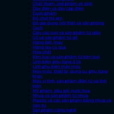
Chất thơm, chế phẩm vệ sinh
Dây điện và dây cáp điện
Dược phẩm
Đồ chơi trẻ em
Đồ gia dụng, nội thất và văn phòng
Gạch
Giấy các loại và sản phẩm từ giấy
Gỗ và sản phẩm từ gỗ
Hàng dệt, may
Hàng rau củ quả
Hóa chất
Kim loại và sản phẩm từ kim loại
Linh kiện, phụ tùng ô tô
Linh phụ kiện máy móc
Máy móc, thiết bị, dụng cụ, phụ tùng
khác
Máy vi tính, sản phẩm điện tử và linh
kiện
Mỹ phẩm, dầu gội, nước hoa
Nhựa và sản phẩm từ nhựa
Plastic và các sản phẩm bằng nhựa và
cao su
Sản phẩm công nghệ