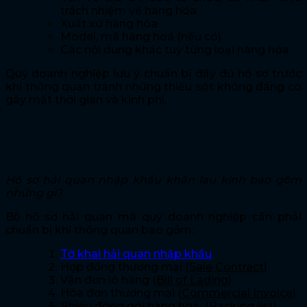
trách nhiệm về hàng hóa
Xuất xứ hàng hóa
Model, mã hàng hoá (nếu có)
Các nội dung khác tuỳ từng loại hàng hóa
Quý doanh nghiệp lưu ý chuẩn bị đầy đủ hồ sơ trước
khi thông quan tránh những thiếu sót không đáng có
gây mất thời gian và kinh phí.
Thủ tục hải quan nhập khẩu
khăn lau kính
Hồ sơ hải quan nhập khẩu khăn lau kính bao gồm
những gì?
Bộ hồ sơ hải quan mà quý doanh nghiệp cần phải
chuẩn bị khi thông quan bao gồm:
Tờ khai hải quan nhập khẩu
Hợp đồng thương mại (
Sale Contract
)
Vận đơn lô hàng (
Bill of Lading
)
Hóa đơn thương mại (
Commercial Invoice
)
Phiếu đóng gói hàng hoá (
Packing list
)