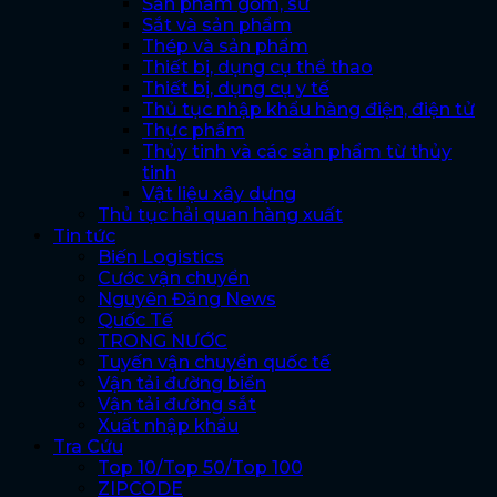
Sản phẩm gốm, sứ
Sắt và sản phẩm
Thép và sản phẩm
Thiết bị, dụng cụ thể thao
Thiết bị, dụng cụ y tế
Thủ tục nhập khẩu hàng điện, điện tử
Thực phẩm
Thủy tinh và các sản phẩm từ thủy
tinh
Vật liệu xây dựng
Thủ tục hải quan hàng xuất
Tin tức
Biến Logistics
Cước vận chuyển
Nguyên Đăng News
Quốc Tế
TRONG NƯỚC
Tuyến vận chuyển quốc tế
Vận tải đường biển
Vận tải đường sắt
Xuất nhập khẩu
Tra Cứu
Top 10/Top 50/Top 100
ZIPCODE