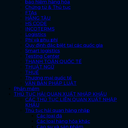
bảo hiểm hàng hóa
Chứng từ & Thủ tục
FTAs
HÃNG TÀU
HS CODE
INCOTERMS
Logistics
Phí và phụ phí
Quy định đặc biệt tại các quốc gia
Smart logistics
Testing Center
THANH TOÁN QUỐC TẾ
THUẬT NGỮ
THUẾ
Thương mại quốc tế
VĂN BẢN PHÁP LUẬT
Phần mềm
THỦ TỤC HẢI QUAN XUẤT NHẬP KHẨU
CÁC THỦ TỤC LIÊN QUAN XUẤT NHẬP
KHẨU
Thủ tục hải quan hàng nhập
Các loại đá
Các loại hàng hóa khác
Cao su và sản phẩm