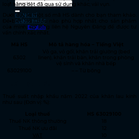
loại hàng dệt đã qua sử dụng khác; vải vụn.
Dưới đây là một số mã HS dành cho bạn tham khảo.
ĐĂNG KÍ
Để biết HS Code nào phù hợp nhất cho sản phẩm
ĐĂNG NHẬP
của mình, vui lòng liên hệ Nguyên Đăng để được tư
English
vấn chính xác nhất.
Mã HS
Mô tả hàng hóa – Tiếng Việt
Vỏ ga, vỏ gối, khăn trải giường (bed
6302
linen), khăn trải bàn, khăn trong phòng
vệ sinh và khăn nhà bếp
63029100
– – Từ bông
Thuế nhập khẩu
Thuế suất nhập khẩu năm 2022 của khăn lau kính
như sau (Đơn vị: %):
Loại thuế
HS 63029100
Thuế NK thông thường
18
Thuế NK ưu đãi
12
VAT
10