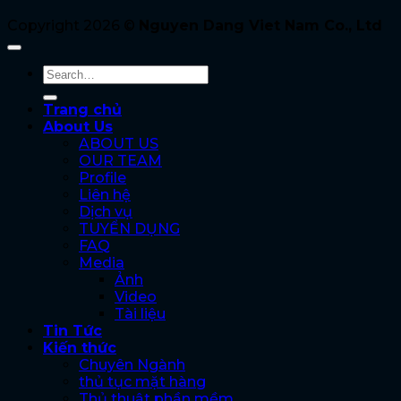
Copyright 2026 ©
Nguyen Dang Viet Nam Co., Ltd
Trang chủ
About Us
ABOUT US
OUR TEAM
Profile
Liên hệ
Dịch vụ
TUYỂN DỤNG
FAQ
Media
Ảnh
Video
Tài liệu
Tin Tức
Kiến thức
Chuyên Ngành
thủ tục mặt hàng
Thủ thuật phần mềm