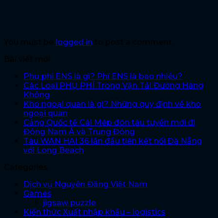
Việt Anh
Leave a Reply
You must be
logged in
to post a comment.
Bài viết mới
Phụ phí ENS là gì? Phí ENS là bao nhiêu?
Các Loại PHỤ PHÍ Trong Vận Tải Đường Hàng
Không
Kho ngoại quan là gì? Những quy định về kho
ngoại quan
Cảng Quốc tế Cái Mép đón tàu tuyến mới đi
Đông Nam Á và Trung Đông
Tàu WAN HAI 36 lần đầu tiên kết nối Đà Nẵng
với Long Beach
Categories
Dịch vụ Nguyên Đăng Việt Nam
Games
jigsaw puzzle
Kiến thức Xuất nhập khẩu – logistics