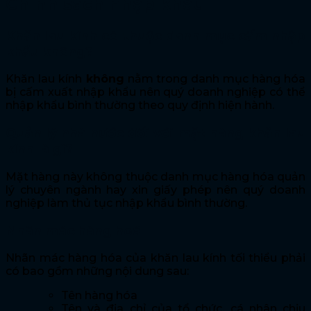
Chính sách nhập khẩu
Khăn lau kính có thuộc danh mục cấm nhập
khẩu không?
Khăn lau kính
không
nằm trong danh mục hàng hóa
bị cấm xuất nhập khẩu nên quý doanh nghiệp có thể
nhập khẩu bình thường theo quy định hiện hành.
Quản lý nhà nước đối với mặt hàng khăn lau
kính là gì?
Mặt hàng này không thuộc danh mục hàng hóa quản
lý chuyên ngành hay xin giấy phép nên quý doanh
nghiệp làm thủ tục nhập khẩu bình thường.
Nhãn mác hàng hoá
Nhãn mác hàng hóa của khăn lau kính tối thiểu phải
có bao gồm những nội dung sau:
Tên hàng hóa
Tên và địa chỉ của tổ chức, cá nhân chịu