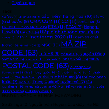
Tuyển dụng
Tags
bảo hiểm hàng hóa
(10)
40 feet
(4)
Bắc Mỹ
Bill of Lading
(3)
CMA CGM
(11)
CO
(11)
châu Âu
(8)
container
(6)
(4)
FTA
(11)
FTAs
(9)
Hapag-
FREIGHT FORWARDER
(5)
Lloyd
(8)
Hiệp định thương mại
(9)
HS
Hiệp định
(4)
Incoterms 2020
(11)
kiểm tra chất
code
(5)
IATA
(4)
MÃ ZIP
MSC
(10)
lượng
(6)
liên minh 2M
(3)
CODE
(63)
mã HS
(9)
Nguyên Đăng
mã ICAO
(4)
Việt Nam
(6)
nhập khẩu
(6)
nhân viên kinh doanh
(4)
ONE
(3)
POSTAL CODE
(63)
quạt điện
(5)
sân bay quốc tế
(5)
thuế nhập khẩu
(5)
thuế
Surrendered Bill
(3)
thủ tục hải quan
(8)
thủ tục nhập
suất
(5)
Thái Bình Dương
(3)
khẩu
(7)
tuyến mới
(7)
Trung Quốc
(6)
tàu
Top 50
(3)
container
(6)
Việt Nam
(4)
vận chuyển
tờ khai hải quan
(3)
Văn bản
(3)
đường biển
(4)
xuất nhập khẩu
(4)
NGUYÊN ĐĂNG VIỆT NAM FORWADING
Số 32, ngõ 10 Nguyễn Văn Huyên, Cầu Giấy, Hà Nội