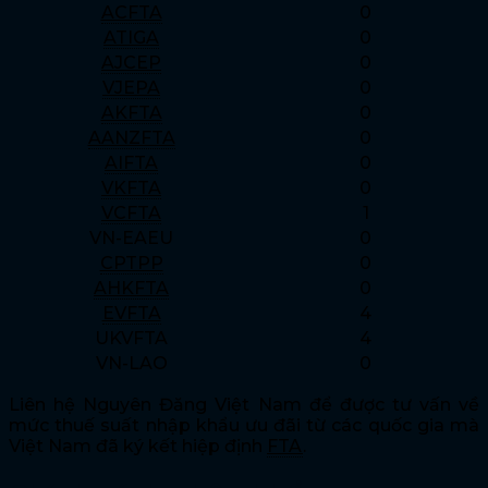
ACFTA
0
ATIGA
0
AJCEP
0
VJEPA
0
AKFTA
0
AANZFTA
0
AIFTA
0
VKFTA
0
VCFTA
1
VN-EAEU
0
CPTPP
0
AHKFTA
0
EVFTA
4
UKVFTA
4
VN-LAO
0
Liên hệ Nguyên Đăng Việt Nam để được tư vấn về
mức thuế suất nhập khẩu ưu đãi từ các quốc gia mà
Việt Nam đã ký kết hiệp định
FTA
.