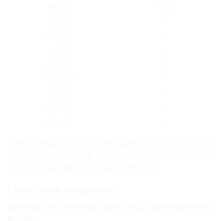
VKFTA
0(GIC)
VCFTA
3
VN-EAEU
0
CPTPP
0
AHKFTA
0
EVFTA
0
UKVFTA
0
VN-LAO
0
Liên hệ Nguyên Đăng Việt Nam để được tư vấn về
mức thuế suất nhập khẩu ưu đãi từ các quốc gia
mà Việt Nam đã ký kết hiệp định
FTA
.
Chính sách nhập khẩu
Gioăng ô tô có thuộc danh mục cấm nhập khẩu
không?