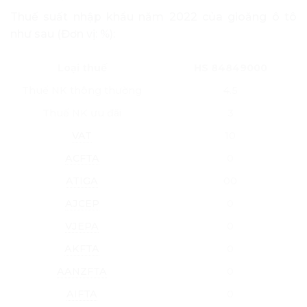
Thuế suất nhập khẩu năm 2022 của gioăng ô tô
như sau (Đơn vị: %):
Loại thuế
HS 84849000
Thuế NK thông thường
4.5
Thuế NK ưu đãi
3
VAT
10
ACFTA
0
ATIGA
00
AJCEP
0
VJEPA
0
AKFTA
0
AANZFTA
0
AIFTA
0