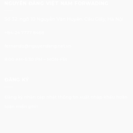
NGUYÊN ĐĂNG VIỆT NAM FORWADING
Số 32, ngõ 10 Nguyễn Văn Huyên, Cầu Giấy, Hà Nội
+84-24 7777 8468
fernando@nguyendang.net.vn
8:00 AM-5:30 PM – MON-FRI
ĐĂNG KÝ
Đăng ký nhận cập nhật thông tin xuất nhập khẩu hoàn
toàn miễn phí !
E-mail Address