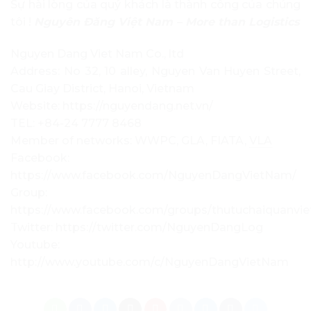
Sự hài lòng của quý khách là thành công của chúng
tôi !
Nguyên Đăng Việt Nam – More than Logistics
Nguyen Dang Viet Nam Co., ltd
Address: No 32, 10 alley, Nguyen Van Huyen Street,
Cau Giay District, Hanoi, Vietnam
Website: https://nguyendang.net.vn/
TEL: +84-24 7777 8468
Member of networks: WWPC, GLA, FIATA,
VLA
Facebook:
https://www.facebook.com/NguyenDangVietNam/
Group:
https://www.facebook.com/groups/thutuchaiquanvi
Twitter: https://twitter.com/NguyenDangLog
Youtube:
http://www.youtube.com/c/NguyenDangVietNam