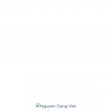
quãng đường vận chuyển để có thể lựa chọn các
phương pháp tối ưu tiết kiệm chi phí và thời gian
nhất có thể.
Là đơn vị chuyên cung cấp các dịch vụ logistic
chuyên nghiệp, an toàn, nhanh chóng. Nguyên Đăng
Việt Nam với kinh nghiệm thực tiễn trong dịch vụ
nhập khẩu gioăng ô tô trong nhiều năm qua. Chúng
tôi tự tin là đơn vị hàng đầu giúp bạn tối ưu thời
gian, chi phí và đảm bảo an toàn cho mọi lô hàng
của mình với việc:
Tư vấn tối ưu phương thức vận chuyển
và điều kiện giao hàng có lợi nhất
Nhận báo giá với chi phí cạnh tranh chi
phí đầu vào cụ thể
Hoạch định kế hoạch nhập hàng với thời
gian vận chuyển ước tính?