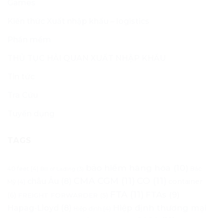
Games
Kiến thức Xuất nhập khẩu – logistics
Phần mềm
THỦ TỤC HẢI QUAN XUẤT NHẬP KHẨU
Tin tức
Tra Cứu
Tuyển dụng
TAGS
bảo hiểm hàng hóa
(10)
40 feet
(4)
Bắc
Bill of Lading
(3)
CMA CGM
(11)
CO
(11)
châu Âu
(8)
container
Mỹ
(4)
FTA
(11)
FTAs
(9)
(6)
FREIGHT FORWARDER
(5)
Hapag-Lloyd
(8)
Hiệp định thương mại
Hiệp định
(4)