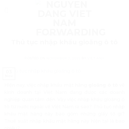
Skip
to
content
LINH KIỆN, PHỤ TÙNG Ô TÔ
Thủ tục nhập khẩu gioăng ô tô
POSTED ON
NOVEMBER 3, 2022
BY
VIỆT ANH
03
Nov
Hiện nay, việc nhập khẩu mặt hàng
gioăng ô tô
về
kinh doanh tại Việt Nam đang được các doanh
nghiệp quan tâm đến. Vậy việc nhập khẩu gioăng ô
tô từ nước ngoài về Việt Nam ra sao? Thủ tục nhập
khẩu mặt hàng này bao gồm những giấy tờ gì?
Thuế suất nhập khẩu mặt hàng này hiện tại là bao
nhiêu?