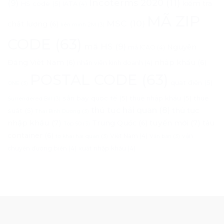
Incoterms 2020
(11)
(9)
kiểm tra
HS code
(5)
IATA
(4)
MÃ ZIP
MSC
(10)
chất lượng
(6)
liên minh 2M
(3)
CODE
(63)
mã HS
(9)
Nguyên
mã ICAO
(4)
Đăng Việt Nam
(6)
nhập khẩu
(6)
nhân viên kinh doanh
(4)
POSTAL CODE
(63)
quạt điện
(5)
ONE
(3)
sân bay quốc tế
(5)
thuế nhập khẩu
(5)
thuế
Surrendered Bill
(3)
thủ tục hải quan
(8)
thủ tục
suất
(5)
Thái Bình Dương
(3)
nhập khẩu
(7)
tuyến mới
(7)
Trung Quốc
(6)
tàu
Top 50
(3)
container
(6)
Việt Nam
(4)
vận
tờ khai hải quan
(3)
Văn bản
(3)
chuyển đường biển
(4)
xuất nhập khẩu
(4)