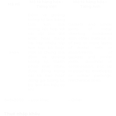
Mô tả hàng hóa –
Mô tả hàng hóa –
Mã HS
Tiếng Việt
Tiếng Anh
Đệm và gioăng
tương tự làm bằng
tấm kim loại
Gaskets and similar
mỏng kết hợp với
joints of metal
các vật liệu dệt
sheeting combined
khác hoặc bằng
with other material or
hai hay nhiều lớp
of two or more layers
kim loại; bộ hoặc
of metal; sets or
8484
một số chủng loại
assortments of
đệm và gioăng
gaskets and similar
tương tự, thành
joints, dissimilar in
phần khác nhau,
composition, put up
được đóng trong
in pouches, envelopes
các túi, bao hoặc
or similar packings;
đóng gói tương tự;
mechanical seals.
bộ làm kín kiểu cơ
khí.
84849000
– Loại khác
– Other
Thuế nhập khẩu