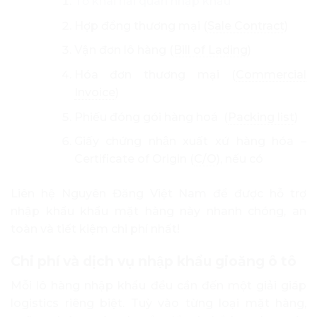
Tờ khai hải quan nhập khẩu
Hợp đồng thương mại (
Sale Contract
)
Vận đơn lô hàng (
Bill of Lading
)
Hóa đơn thương mại (
Commercial
Invoice
)
Phiếu đóng gói hàng hoá (
Packing list
)
Giấy chứng nhận xuất xứ hàng hóa –
Certificate of Origin (
C/O
), nếu có
Liên hệ Nguyên Đăng Việt Nam để được hỗ trợ
nhập khẩu khẩu mặt hàng này nhanh chóng, an
toàn và tiết kiệm chi phí nhất!
Chi phí và dịch vụ nhập khẩu gioăng ô tô
Mỗi lô hàng nhập khẩu đều cần đến một giải giáp
logistics riêng biệt. Tuỳ vào từng loại mặt hàng,