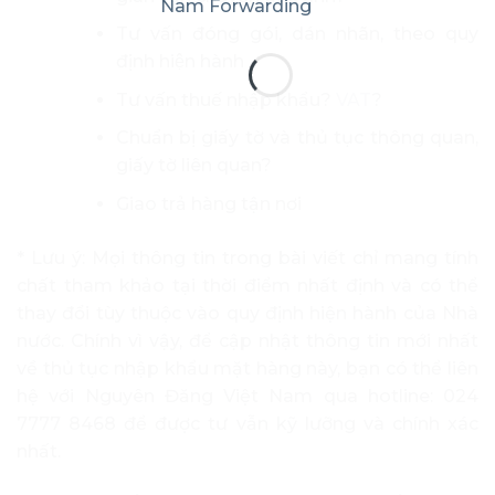
Tư vấn đóng gói, dán nhãn, theo quy
định hiện hành
Tư vấn thuế nhập khẩu?
VAT
?
Chuẩn bị giấy tờ và thủ tục thông quan,
giấy tờ liên quan?
Giao trả hàng tận nơi
* Lưu ý: Mọi thông tin trong bài viết chỉ mang tính
chất tham khảo tại thời điểm nhất định và có thể
thay đổi tùy thuộc vào quy định hiện hành của Nhà
nước. Chính vì vậy, để cập nhật thông tin mới nhất
về thủ tục nhập khẩu mặt hàng này, bạn có thể liên
hệ với Nguyên Đăng Việt Nam qua hotline: 024
7777 8468 để được tư vẫn kỹ lưỡng và chính xác
nhất.