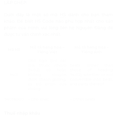
LẮP GHÉP.
Dưới đây là một số mã
HS
dành cho bạn tham
khảo. Để biết HS Code nào phù hợp nhất cho sản
phẩm của mình, vui lòng liên hệ Nguyên Đăng để
được tư vấn chính xác nhất.
Mô tả hàng hóa –
Mô tả hàng hóa –
Mã HS
Tiếng Việt
Tiếng Anh
Ghế ngồi (trừ các
loại thuộc nhóm
Seats (other than
94.02), có hoặc
those of heading
9401
không chuyển
94.02), whether or not
được thành giường,
convertible into beds,
và bộ phận của
and parts thereof.
chúng.
94018000
– Ghế khác
– Other seats
Thuế nhập khẩu