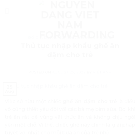
Skip
to
content
ĐỒ GIA DỤNG, NỘI THẤT VÀ VĂN PHÒNG
Thủ tục nhập khẩu ghế ăn
dặm cho trẻ
POSTED ON
AUGUST 25, 2022
BY
VIỆT ANH
25
Aug
Việc sở hữu một chiếc
ghế ăn dặm cho trẻ
là điều
vô cũng thiết yếu đối với các bà mẹ bỉm sữa. Bởi khi
trẻ ăn rất dễ vũng vãi thức ăn và không chịu ngồi
yên một chỗ. Vì thế, chiếc ghế này chính là giải pháp
tuyệt vời nhất cho mỗi bữa ăn của trẻ nhỏ.