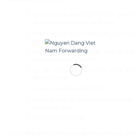
Tư vấn tối ưu phương thức vận chuyển
và điều kiện giao hàng có lợi nhất
Nhận báo giá với chi phí cạnh tranh chi
phí đầu vào cụ thể
Hoạch định kế hoạch nhập hàng với thời
gian vận chuyển ước tính?
Tư vấn đóng gói, dán nhãn, theo quy
định hiện hành
Tư vấn thuế nhập khẩu? VAT?
Chuẩn bị giấy tờ và thủ tục thông quan,
giấy tờ liên quan?
Giao trả hàng tận nơi
* Lưu ý: Mọi thông tin trong bài viết chỉ mang tính