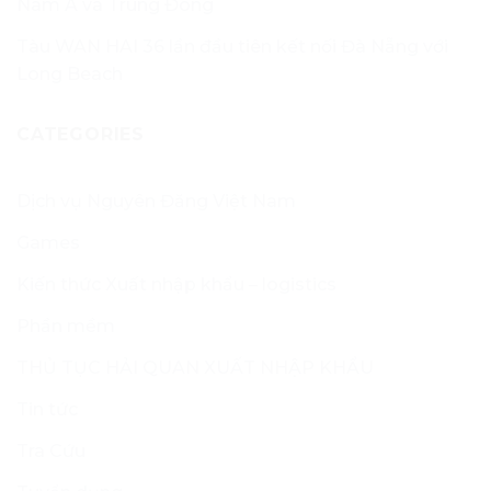
Nam Á và Trung Đông
Tàu WAN HAI 36 lần đầu tiên kết nối Đà Nẵng với
Long Beach
CATEGORIES
Dịch vụ Nguyên Đăng Việt Nam
Games
Kiến thức Xuất nhập khẩu – logistics
Phần mềm
THỦ TỤC HẢI QUAN XUẤT NHẬP KHẨU
Tin tức
Tra Cứu