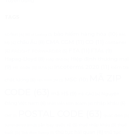
Tuyển dụng
TAGS
bảo hiểm hàng hóa
(10)
40 feet
(4)
Bắc
Bill of Lading
(3)
CMA CGM
(11)
CO
(11)
châu Âu
(8)
container
Mỹ
(4)
FTA
(11)
FTAs
(9)
(6)
FREIGHT FORWARDER
(5)
Hapag-Lloyd
(8)
Hiệp định thương mại
Hiệp định
(4)
Incoterms 2020
(11)
(9)
kiểm tra
HS code
(5)
IATA
(4)
MÃ ZIP
MSC
(10)
chất lượng
(6)
liên minh 2M
(3)
CODE
(63)
mã HS
(9)
Nguyên
mã ICAO
(4)
Đăng Việt Nam
(6)
nhập khẩu
(6)
nhân viên kinh doanh
(4)
POSTAL CODE
(63)
quạt điện
(5)
ONE
(3)
sân bay quốc tế
(5)
thuế nhập khẩu
(5)
thuế
Surrendered Bill
(3)
thủ tục hải quan
(8)
thủ tục
suất
(5)
Thái Bình Dương
(3)