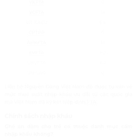
VKFTA
0
VCFTA
14
VN-EAEU
6.8
CPTPP
0
AHKFTA
15
EVFTA
6.2
UKVFTA
6.2
VN-LAO
0
Liên hệ Nguyên Đăng Việt Nam để được tư vấn về
mức thuế suất nhập khẩu ưu đãi từ các quốc gia
mà Việt Nam đã ký kết hiệp định
FTA
.
Chính sách nhập khẩu
Ghế ăn dặm cho trẻ có thuộc danh mục cấm
nhập khẩu không?