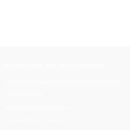
nhập khẩu
(7)
tuyến mới
(7)
Trung Quốc
(6)
tàu
Top 50
(3)
container
(6)
Việt Nam
(4)
vận
tờ khai hải quan
(3)
Văn bản
(3)
chuyển đường biển
(4)
xuất nhập khẩu
(4)
NGUYÊN ĐĂNG VIỆT NAM FORWADING
Số 32, ngõ 10 Nguyễn Văn Huyên, Cầu Giấy, Hà Nội
+84-24 7777 8468
fernando@nguyendang.net.vn
8:00 AM-5:30 PM – MON-FRI