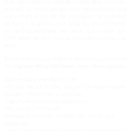
chất tham khảo tại thời điểm nhất định và có thể
thay đổi tùy thuộc vào quy định hiện hành của Nhà
nước. Chính vì vậy, để cập nhật thông tin mới nhất
về thủ tục nhập khẩu mặt hàng này, bạn có thể liên
hệ với Nguyên Đăng Việt Nam qua hotline: 024
7777 8468 để được tư vẫn kỹ lưỡng và chính xác
nhất.
Sự hài lòng của quý khách là thành công của chúng
tôi !
Nguyên Đăng Việt Nam – More than Logistics
Nguyen Dang Viet Nam Co., ltd
Address: No 32, 10 alley, Nguyen Van Huyen Street,
Cau Giay District, Hanoi, Vietnam
Website: https://nguyendang.net.vn/
TEL: +84-24 7777 8468
Member of networks: WWPC, GLA, FIATA,
VLA
Facebook:
https://www.facebook.com/NguyenDangVietNam/