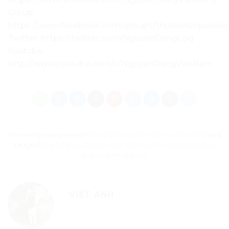
Group:
https://www.facebook.com/groups/thutuchaiquanvi
Twitter: https://twitter.com/NguyenDangLog
Youtube:
http://www.youtube.com/c/NguyenDangVietNam
This entry was posted in
Đồ gia dụng, nội thất và văn phòng
and
tagged
Ghế ăn dặm
,
Ghế ăn dặm cho trẻ
,
Thủ tục nhập khẩu
ghế ăn dặm cho trẻ
.
VIỆT ANH