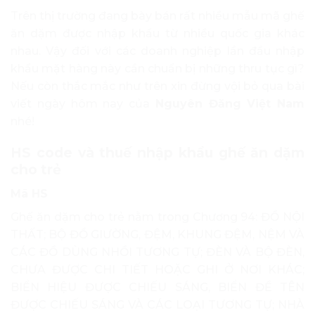
Trên thị trường đang bày bán rất nhiều mẫu mã ghế
ăn dặm được nhập khẩu từ nhiều quốc gia khác
nhau. Vậy đối với các doanh nghiệp lần đầu nhập
khẩu mặt hàng này cần chuẩn bị những thru tục gì?
Nếu còn thắc mắc như trên xin đừng vội bỏ qua bài
viết ngày hôm nay của
Nguyên Đăng Việt Nam
nhé!
HS code và thuế nhập khẩu ghế ăn dặm
cho trẻ
Mã HS
Ghế ăn dặm cho trẻ nằm trong Chương 94: ĐỒ NỘI
THẤT; BỘ ĐỒ GIƯỜNG, ĐỆM, KHUNG ĐỆM, NỆM VÀ
CÁC ĐỒ DÙNG NHỒI TƯƠNG TỰ; ĐÈN VÀ BỘ ĐÈN,
CHƯA ĐƯỢC CHI TIẾT HOẶC GHI Ở NƠI KHÁC;
BIỂN HIỆU ĐƯỢC CHIẾU SÁNG, BIỂN ĐỀ TÊN
ĐƯỢC CHIẾU SÁNG VÀ CÁC LOẠI TƯƠNG TỰ; NHÀ