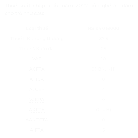
Thuế suất nhập khẩu năm 2022 của ghế ăn dặm
cho trẻ như sau:
Loại thuế
HS 94018000
Thuế NK thông thường
37.5
Thuế NK ưu đãi
25
VAT
10
ACFTA
0(-BN, KH)
ATIGA
0
AJCEP
4
VJEPA
0
AKFTA
0(-KH)
AANZFTA
0
AIFTA
5