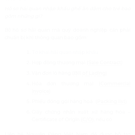
Hồ sơ hải quan nhập khẩu ghế ăn dặm cho trẻ bao
gồm những gì?
Bộ hồ sơ hải quan mà quý doanh nghiệp cần phải
chuẩn bị khi thông quan bao gồm:
Tờ khai hải quan nhập khẩu
Hợp đồng thương mại (
Sale Contract
)
Vận đơn lô hàng (
Bill of Lading
)
Hóa đơn thương mại (
Commercial
Invoice
)
Phiếu đóng gói hàng hoá (
Packing list
)
Giấy chứng nhận xuất xứ hàng hóa –
Certificate of Origin (
C/O
), nếu có
Liên hệ Nguyên Đăng Việt Nam để được hỗ trợ