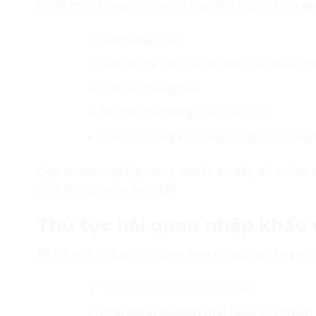
Nhãn mác hàng hóa của dung dịch ngâm kính áp t
Tên hàng hóa
Tên và địa chỉ của tổ chức, cá nhân c
Xuất xứ hàng hóa
Model, mã hàng hoá (nếu có)
Các nội dung khác tuỳ từng loại hàng
Quý doanh nghiệp lưu ý chuẩn bị đầy đủ hồ sơ 
mất thời gian và kinh phí.
Thủ tục hải quan nhập khẩu
Bộ hồ sơ hải quan mà quý doanh nghiệp cần phải
Tờ khai hải quan nhập khẩu
Hợp đồng thương mại (
Sale Contract
)