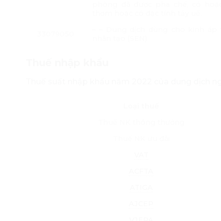
phòng đã được pha chế, có hoặ
thơm hoặc có đặc tính tẩy uế.
– – Dung dịch dùng cho kính áp
33079050
nhân tạo (SEN)
Thuế nhập khẩu
Thuế suất nhập khẩu năm 2022 của dung dịch ng
Loại thuế
Thuế NK thông thường
Thuế NK ưu đãi
VAT
ACFTA
ATIGA
AJCEP
VJEPA