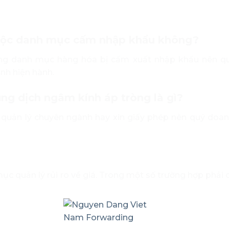
huộc danh mục cấm nhập khẩu không?
g danh mục hàng hóa bị cấm xuất nhập khẩu nên q
nh hiện hành.
ng dịch ngâm kính áp tròng là gì?
uản lý chuyên ngành hay xin giấy phép nên quý doan
 quản lý rủi ro về giá. Trong một số trường hợp phải c