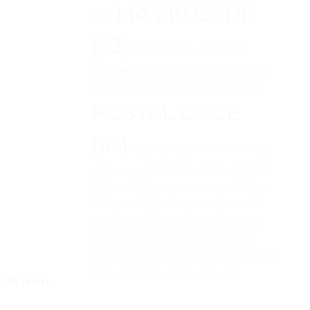
MÃ ZIP CODE
(10)
(63)
mã HS
(9)
mã ICAO
(4)
Nguyên Đăng Việt Nam
(6)
nhân viên
nhập khẩu
(6)
kinh doanh
(4)
ONE
(3)
POSTAL CODE
(63)
quạt điện
(5)
Surrendered Bill
(3)
sân bay quốc tế
(5)
thuế nhập khẩu
(5)
thủ tục
thuế suất
(5)
Thái Bình Dương
(3)
hải quan
(8)
thủ tục nhập khẩu
(7)
tuyến
Trung Quốc
(6)
Top 50
(3)
mới
(7)
tàu container
(6)
tờ khai hải
Việt Nam
(4)
vận chuyển
quan
(3)
Văn bản
(3)
đường biển
(4)
xuất nhập khẩu
(4)
 Việt Nam