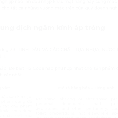
nghiệp nào lần đầu nhập khẩu mặt hàng này cũng mắc 
 lời cho tất cả những vướng mắc trên của quý doanh ngh
dung dịch ngâm kính áp tròng
hương 33: TINH DẦU VÀ CÁC CHẤT TỰA NHỰA; NƯỚC
NH.
ảo. Để biết HS Code nào phù hợp nhất cho sản phẩm 
h xác nhất.
 Việt
Mô tả hàng hóa – Tiếng Anh
oặc sau khi cạo,
Pre-shave, shaving or after-shave prep
hế phẩm dùng để
personal deodorants, bath prepa
à các chế phẩm
depilatories and other perfumery, co
khác, chưa được
toilet preparations, not elsewhere spe
ác chất khử mùi
included; prepared room deodorisers, w