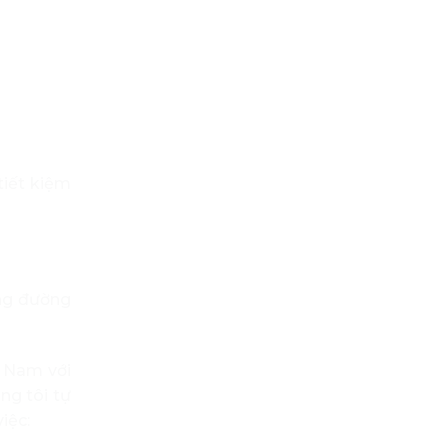
tiết kiệm
ãng đường
 Nam với
ng tôi tự
việc: