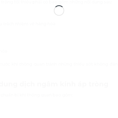
ròng tối thiểu phải có bao gồm những nội dung sau:
hịu trách nhiệm về hàng hóa
 hóa
trước khi thông quan tránh những thiếu sót không đá
 dung dịch ngâm kính áp tròng
 chuẩn bị khi thông quan bao gồm: