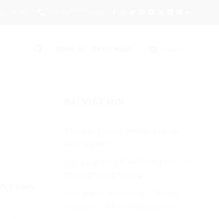
0 - 17:30
+84 24 7777 8468
English
ĐĂNG KÍ
ĐĂNG NHẬP
BÀI VIẾT MỚI
Phụ phí ENS là gì? Phí ENS là
bao nhiêu?
Các Loại PHỤ PHÍ Trong Vận Tải
Đường Hàng Không
 Việt Nam
Kho ngoại quan là gì? Những
quy định về kho ngoại quan