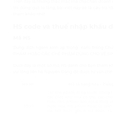
Trên đây là những thắc mắc mà chắc hẳn doanh 
thì đừng quá lo lắng, bài viết này sẽ là câu trả
tham khảo nhé!
HS code và thuế nhập khẩu 
Mã HS
Dung dịch ngâm kính áp tròng nằm trong C
PHẨM HOẶC CÁC CHẾ PHẨM DÙNG CHO VỆ SI
Dưới đây là một số mã HS dành cho bạn tham kh
vui lòng liên hệ Nguyên Đăng để được tư vấn chín
Mã HS
Mô tả hàng hóa – Tiếng
Các chế phẩm dùng trước, trong h
các chất khử mùi cơ thể, các c
tắm, chế phẩm làm rụng lông v
3307
nước hoa, mỹ phẩm hoặc vệ sinh 
chi tiết hoặc ghi ở nơi khác; c