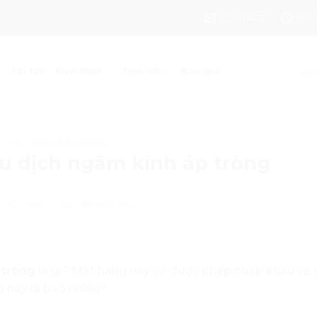
CONTACT
08:0
Tin tức
Kiến thức
Tiện ích
Báo giá
 LOẠI HÀNG HÓA KHÁC
u dịch ngâm kính áp tròng
N
OCTOBER 5, 2022
BY
VIỆT ANH
 tròng
là gì? Mặt hàng này có được phép nhập khẩu về
 này là bao nhiêu?