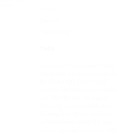
rties.
Tin tức
Tra Cứu
Tuyển dụng
TAGS
bảo hiểm
40 feet
(4)
Bill of Lading
(3)
hàng hóa
(10)
châu Âu
Bắc Mỹ
(4)
CMA CGM
(11)
CO
(11)
(8)
container
(6)
FREIGHT FORWARDER
FTA
(11)
FTAs
(9)
Hapag-
(5)
Lloyd
(8)
Hiệp định
Hiệp định
(4)
thương mại
(9)
HS code
(5)
IATA
Incoterms 2020
(11)
kiểm
(4)
MSC
tra chất lượng
(6)
liên minh 2M
(3)