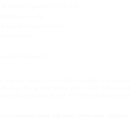
à điều kiện giao hàng có lợi nhất
hi phí đầu vào cụ thể
hời gian vận chuyển ước tính?
̣nh hiện hành
 giấy tờ liên quan?
ính chất tham khảo tại thời điểm nhất định và có thể tha
nh vì vậy, để cập nhật thông tin mới nhất về thủ tục 
ng Việt Nam qua hotline: 024 7777 8468 để được tư vẫn
ng tôi !
Nguyên Đăng Việt Nam – More than Logistics