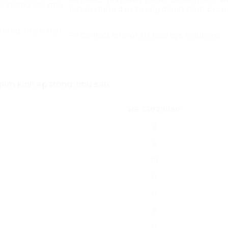
c không có mùi
not perfumed or having disinfectant prope
 tròng hoặc mắt
– – Contact lens or artificial eye solutions
âm kính áp tròng như sau:
HS 33079050
9
6
10
0
0
5
0