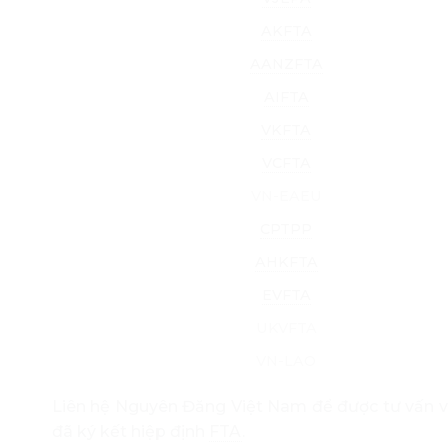
AKFTA
AANZFTA
AIFTA
VKFTA
VCFTA
VN-EAEU
CPTPP
AHKFTA
EVFTA
UKVFTA
VN-LAO
Liên hệ Nguyên Đăng Việt Nam để được tư vấn v
đã ký kết hiệp định
FTA
.