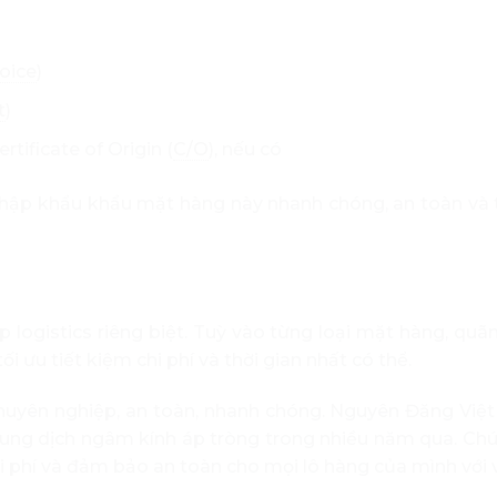
oice
)
t
)
ertificate of Origin (
C/O
), nếu có
hập khẩu khẩu mặt hàng này nhanh chóng, an toàn và 
 logistics riêng biệt. Tuỳ vào từng loại mặt hàng, qu
 ưu tiết kiệm chi phí và thời gian nhất có thể.
chuyên nghiệp, an toàn, nhanh chóng. Nguyên Đăng Việt
dung dịch ngâm kính áp tròng trong nhiều năm qua. Chú
chi phí và đảm bảo an toàn cho mọi lô hàng của mình với 