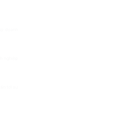
uý doanh
h nghiệp
ần tới sự