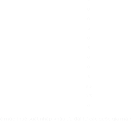
0
0
5
0
5
0
0
6
9.3
9.3
0
ề mức thuế suất nhập khẩu ưu đãi từ các quốc gia mà