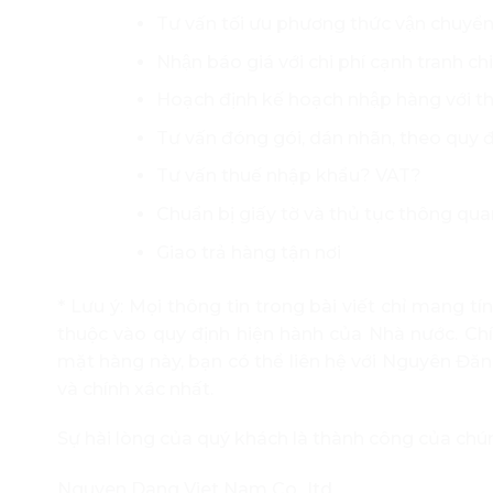
Tư vấn tối ưu phương thức vận chuyển v
Nhận báo giá với chi phí cạnh tranh c
Hoạch định kế hoạch nhập hàng với t
Tư vấn đóng gói, dán nhãn, theo quy đi
Tư vấn thuế nhập khẩu? VAT?
Chuẩn bị giấy tờ và thủ tục thông quan,
Giao trả hàng tận nơi
* Lưu ý: Mọi thông tin trong bài viết chỉ mang t
thuộc vào quy định hiện hành của Nhà nước. Chí
mặt hàng này, bạn có thể liên hệ với Nguyên Đă
và chính xác nhất.
Sự hài lòng của quý khách là thành công của chú
Nguyen Dang Viet Nam Co., ltd