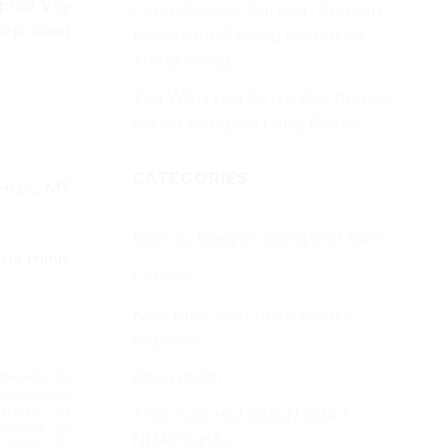
phải. Vậy
Cảng Quốc tế Cái Mép đón tàu
iệp, cùng
tuyến mới đi Đông Nam Á và
Trung Đông
Tàu WAN HAI 36 lần đầu tiên kết
nối Đà Nẵng với Long Beach
CATEGORIES
 HOA, MỸ
Dịch vụ Nguyên Đăng Việt Nam
của mình,
Games
Kiến thức Xuất nhập khẩu –
logistics
arations,
Phần mềm
rations,
smetic or
THỦ TỤC HẢI QUAN XUẤT
cified or
NHẬP KHẨU
hether or