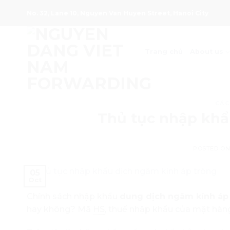
Skip
No. 32, Lane 10, Nguyen Van Huyen Street, Hanoi City
to
content
Trang chủ
About us
CÁC
Thủ tục nhập khẩ
POSTED O
05
Oct
Chính sách nhập khẩu
dung dịch ngâm kính áp
hay không? Mã
HS
, thuế nhập khẩu của mặt hàng