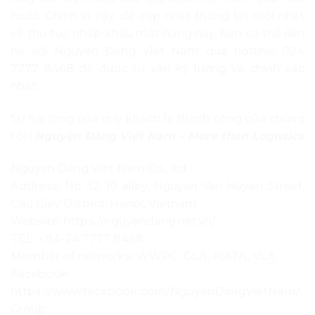
nước. Chính vì vậy, để cập nhật thông tin mới nhất
về thủ tục nhập khẩu mặt hàng này, bạn có thể liên
hệ với Nguyên Đăng Việt Nam qua hotline: 024
7777 8468 để được tư vẫn kỹ lưỡng và chính xác
nhất.
Sự hài lòng của quý khách là thành công của chúng
tôi !
Nguyên Đăng Việt Nam – More than Logistics
Nguyen Dang Viet Nam Co., ltd
Address: No 32, 10 alley, Nguyen Van Huyen Street,
Cau Giay District, Hanoi, Vietnam
Website: https://nguyendang.net.vn/
TEL: +84-24 7777 8468
Member of networks: WWPC, GLA, FIATA,
VLA
Facebook:
https://www.facebook.com/NguyenDangVietNam/
Group: