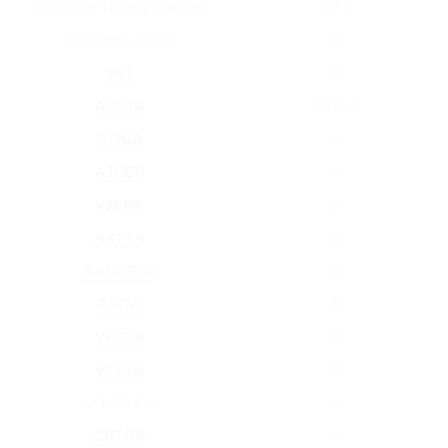
Thuế NK thông thường
37.5
Thuế NK ưu đãi
25
VAT
10
ACFTA
0(-KH)
ATIGA
0
AJCEP
4
VJEPA
0
AKFTA
5
AANZFTA
0
AIFTA
5
VKFTA
5
VCFTA
5
VN-EAEU
0
CPTPP
0