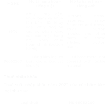
Mô tả hàng hóa –
Mô tả hàng hóa –
Mã HS
Tiếng Việt
Tiếng Anh
Khuy, khuy dập,
Buttons, press-
khuy bấm và khuy
fasteners, snap-
tán bấm, lõi khuy
fasteners and press-
(loại khuy bọc) và
studs, button
9606
các bộ phận khác
moulds and other
của các mặt hàng
parts of these
này; khuy chưa
articles; button
hoàn chỉnh (button
blanks.
blank).
– – Bằng kim loại cơ
– – Of base metal, not
96062200
bản, không bọc vật
covered with textile
liệu dệt
material
Thuế nhập khẩu
Thuế suất nhập khẩu năm 2022 của cúc bấm kim
loại như sau:
Loại thuế
HS 96062200