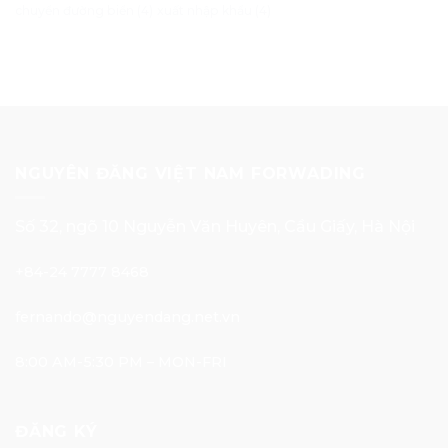
chuyển đường biển
(4)
xuất nhập khẩu
(4)
NGUYÊN ĐĂNG VIỆT NAM FORWADING
Số 32, ngõ 10 Nguyễn Văn Huyên, Cầu Giấy, Hà Nội
+84-24 7777 8468
fernando@nguyendang.net.vn
8:00 AM-5:30 PM – MON-FRI
ĐĂNG KÝ