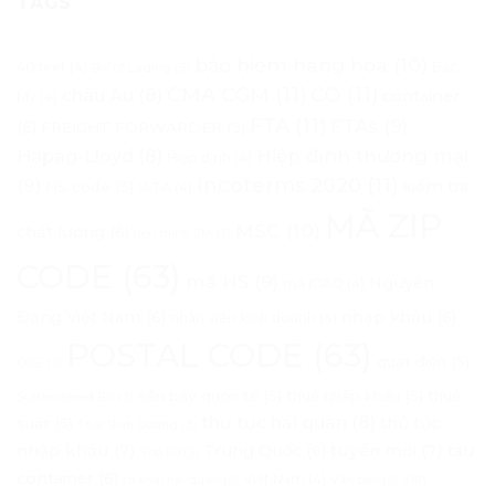
TAGS
bảo hiểm hàng hóa
(10)
40 feet
(4)
Bắc
Bill of Lading
(3)
CMA CGM
(11)
CO
(11)
châu Âu
(8)
container
Mỹ
(4)
FTA
(11)
FTAs
(9)
(6)
FREIGHT FORWARDER
(5)
Hapag-Lloyd
(8)
Hiệp định thương mại
Hiệp định
(4)
Incoterms 2020
(11)
(9)
kiểm tra
HS code
(5)
IATA
(4)
MÃ ZIP
MSC
(10)
chất lượng
(6)
liên minh 2M
(3)
CODE
(63)
mã HS
(9)
Nguyên
mã ICAO
(4)
Đăng Việt Nam
(6)
nhập khẩu
(6)
nhân viên kinh doanh
(4)
POSTAL CODE
(63)
quạt điện
(5)
ONE
(3)
sân bay quốc tế
(5)
thuế nhập khẩu
(5)
thuế
Surrendered Bill
(3)
thủ tục hải quan
(8)
thủ tục
suất
(5)
Thái Bình Dương
(3)
nhập khẩu
(7)
tuyến mới
(7)
Trung Quốc
(6)
tàu
Top 50
(3)
container
(6)
Việt Nam
(4)
vận
tờ khai hải quan
(3)
Văn bản
(3)