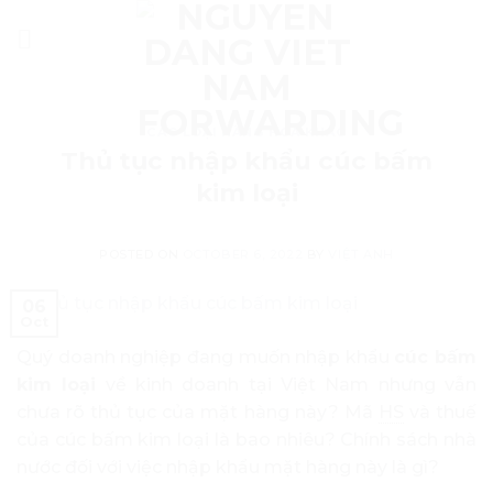
Skip
to
content
CÁC LOẠI HÀNG HÓA KHÁC
Thủ tục nhập khẩu cúc bấm
kim loại
POSTED ON
OCTOBER 6, 2022
BY
VIỆT ANH
06
Oct
Quý doanh nghiệp đang muốn nhập khẩu
cúc bấm
kim loại
về kinh doanh tại Việt Nam nhưng vẫn
chưa rõ thủ tục của mặt hàng này? Mã
HS
và thuế
của cúc bấm kim loại là bao nhiêu? Chính sách nhà
nước đối với việc nhập khẩu mặt hàng này là gì?