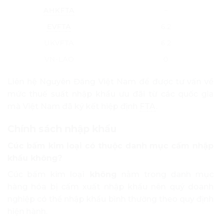
AHKFTA
–
EVFTA
6.2
UKVFTA
6.2
VN-LAO
0
Liên hệ Nguyên Đăng Việt Nam để được tư vấn về
mức thuế suất nhập khẩu ưu đãi từ các quốc gia
mà Việt Nam đã ký kết hiệp định
FTA
.
Chính sách nhập khẩu
Cúc bấm kim loại có thuộc danh mục cấm nhập
khẩu không?
Cúc bấm kim loại
không
nằm trong danh mục
hàng hóa bị cấm xuất nhập khẩu nên quý doanh
nghiệp có thể nhập khẩu bình thường theo quy định
hiện hành.