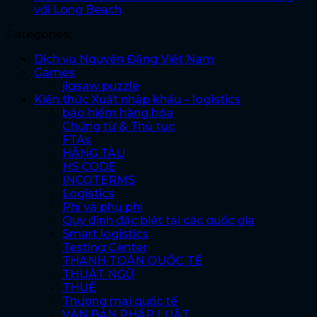
với Long Beach
Categories
Dịch vụ Nguyên Đăng Việt Nam
Games
jigsaw puzzle
Kiến thức Xuất nhập khẩu – logistics
bảo hiểm hàng hóa
Chứng từ & Thủ tục
FTAs
HÃNG TÀU
HS CODE
INCOTERMS
Logistics
Phí và phụ phí
Quy định đặc biệt tại các quốc gia
Smart logistics
Testing Center
THANH TOÁN QUỐC TẾ
THUẬT NGỮ
THUẾ
Thương mại quốc tế
VĂN BẢN PHÁP LUẬT