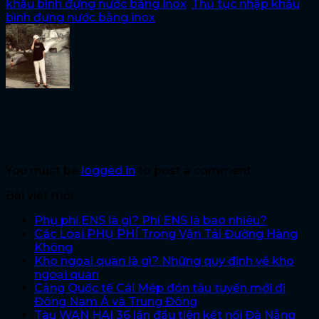
khẩu bình đựng nước bằng inox
,
Thủ tục nhập khẩu
bình đựng nước bằng inox
.
Việt Anh
Leave a Reply
You must be
logged in
to post a comment.
Bài viết mới
Phụ phí ENS là gì? Phí ENS là bao nhiêu?
Các Loại PHỤ PHÍ Trong Vận Tải Đường Hàng
Không
Kho ngoại quan là gì? Những quy định về kho
ngoại quan
Cảng Quốc tế Cái Mép đón tàu tuyến mới đi
Đông Nam Á và Trung Đông
Tàu WAN HAI 36 lần đầu tiên kết nối Đà Nẵng