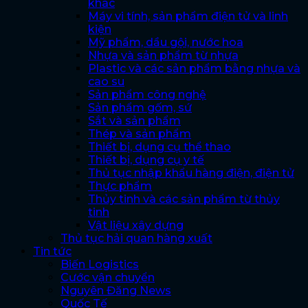
khác
Máy vi tính, sản phẩm điện tử và linh
kiện
Mỹ phẩm, dầu gội, nước hoa
Nhựa và sản phẩm từ nhựa
Plastic và các sản phẩm bằng nhựa và
cao su
Sản phẩm công nghệ
Sản phẩm gốm, sứ
Sắt và sản phẩm
Thép và sản phẩm
Thiết bị, dụng cụ thể thao
Thiết bị, dụng cụ y tế
Thủ tục nhập khẩu hàng điện, điện tử
Thực phẩm
Thủy tinh và các sản phẩm từ thủy
tinh
Vật liệu xây dựng
Thủ tục hải quan hàng xuất
Tin tức
Biến Logistics
Cước vận chuyển
Nguyên Đăng News
Quốc Tế