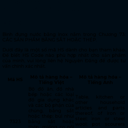
HS code và thuế nhập khẩu bình
đựng nước bằng inox
Mã HS
Bình đựng nước bằng inox nằm trong Chương 73:
CÁC SẢN PHẨM BẰNG SẮT HOẶC THÉP.
Dưới đây là một số mã HS dành cho bạn tham khảo.
Để biết HS Code nào phù hợp nhất cho sản phẩm
của mình, vui lòng liên hệ Nguyên Đăng để được tư
vấn chính xác nhất.
Mô tả hàng hóa –
Mô tả hàng hóa –
Mã HS
Tiếng Việt
Tiếng Anh
Bộ đồ ăn, đồ nhà
bếp hoặc các loại
Table, kitchen or
đồ gia dụng khác
other household
và các bộ phận của
articles and parts
chúng, bằng sắt
thereof, of iron or
hoặc thép; bùi nhùi
steel; iron or steel
7323
bằng sắt hoặc
wool; pot scourers
thép; miếng cọ nồi