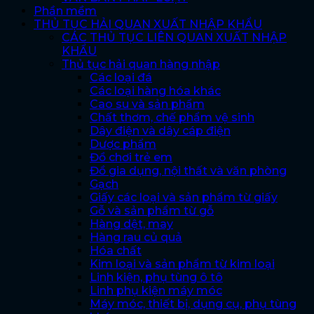
Phần mềm
THỦ TỤC HẢI QUAN XUẤT NHẬP KHẨU
CÁC THỦ TỤC LIÊN QUAN XUẤT NHẬP
KHẨU
Thủ tục hải quan hàng nhập
Các loại đá
Các loại hàng hóa khác
Cao su và sản phẩm
Chất thơm, chế phẩm vệ sinh
Dây điện và dây cáp điện
Dược phẩm
Đồ chơi trẻ em
Đồ gia dụng, nội thất và văn phòng
Gạch
Giấy các loại và sản phẩm từ giấy
Gỗ và sản phẩm từ gỗ
Hàng dệt, may
Hàng rau củ quả
Hóa chất
Kim loại và sản phẩm từ kim loại
Linh kiện, phụ tùng ô tô
Linh phụ kiện máy móc
Máy móc, thiết bị, dụng cụ, phụ tùng