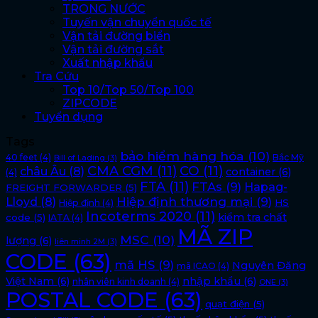
TRONG NƯỚC
Tuyến vận chuyển quốc tế
Vận tải đường biển
Vận tải đường sắt
Xuất nhập khẩu
Tra Cứu
Top 10/Top 50/Top 100
ZIPCODE
Tuyển dụng
Tags
bảo hiểm hàng hóa
(10)
40 feet
(4)
Bắc Mỹ
Bill of Lading
(3)
CMA CGM
(11)
CO
(11)
châu Âu
(8)
container
(6)
(4)
FTA
(11)
FTAs
(9)
Hapag-
FREIGHT FORWARDER
(5)
Lloyd
(8)
Hiệp định thương mại
(9)
HS
Hiệp định
(4)
Incoterms 2020
(11)
kiểm tra chất
code
(5)
IATA
(4)
MÃ ZIP
MSC
(10)
lượng
(6)
liên minh 2M
(3)
CODE
(63)
mã HS
(9)
Nguyên Đăng
mã ICAO
(4)
Việt Nam
(6)
nhập khẩu
(6)
nhân viên kinh doanh
(4)
ONE
(3)
POSTAL CODE
(63)
quạt điện
(5)