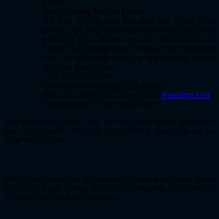
khẩu
Bản tự công bố sản phẩm
03 (ba) Thông báo kết quả xác nhận thực
phẩm đạt yêu cầu nhập khẩu liên tiếp theo
phương thức kiểm tra chặt đối với các lô
hàng, mặt hàng được chuyển đổi phương
thức từ kiểm tra chặt sang kiểm tra thông
thường (bản chính);
Hóa đơn (Invoice)
Vận đơn lô hàng (
Bill of Lading
)
Bản sao danh mục hàng hóa (
Packing List
)
Những giấy tờ cần thiết khác
Sau khi hoàn thành thủ tục và được kiểm định nếu
xác thực thành công sẽ được thông quan, ngược lại
sẽ phải xuất trả.
Quản lý rủi ro về giá
Bình đựng nước bằng inox nằm trong danh mục quản
lý rủi ro về giá. Trong một số trường hợp phải cần tới
sự tham vấn từ phía hải quan.
Nhãn mác hàng hoá