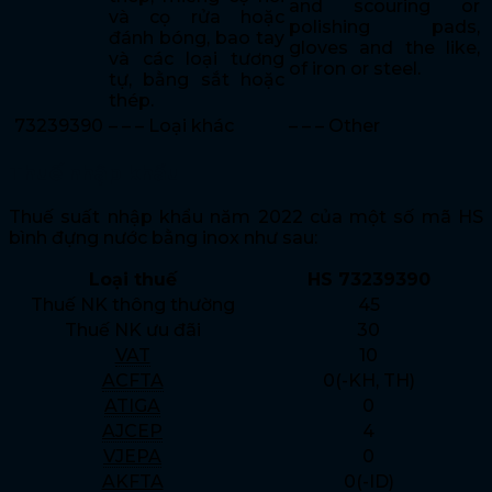
and scouring or
và cọ rửa hoặc
polishing pads,
đánh bóng, bao tay
gloves and the like,
và các loại tương
of iron or steel.
tự, bằng sắt hoặc
thép.
73239390
– – – Loại khác
– – – Other
Thuế nhập khẩu
Thuế suất nhập khẩu năm 2022 của một số mã HS
bình đựng nước bằng inox như sau:
Loại thuế
HS 73239390
Thuế NK thông thường
45
Thuế NK ưu đãi
30
VAT
10
ACFTA
0(-KH, TH)
ATIGA
0
AJCEP
4
VJEPA
0
AKFTA
0(-ID)