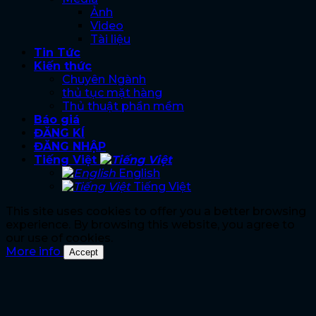
Ảnh
Video
Tài liệu
Tin Tức
Kiến thức
Chuyên Ngành
thủ tục mặt hàng
Thủ thuật phần mềm
Báo giá
ĐĂNG KÍ
ĐĂNG NHẬP
Tiếng Việt
English
Tiếng Việt
This site uses cookies to offer you a better browsing
experience. By browsing this website, you agree to
our use of cookies.
More info
Accept