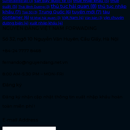
sân bay quốc tế
(5)
thuế nhập khẩu
(5)
thuế
Surrendered Bill
(3)
thủ tục hải quan
(8)
thủ tục nhập
suất
(5)
Thái Bình Dương
(3)
khẩu
(7)
tuyến mới
(7)
Trung Quốc
(6)
tàu
Top 50
(3)
container
(6)
Việt Nam
(4)
vận chuyển
tờ khai hải quan
(3)
Văn bản
(3)
đường biển
(4)
xuất nhập khẩu
(4)
NGUYÊN ĐĂNG VIỆT NAM FORWADING
Số 32, ngõ 10 Nguyễn Văn Huyên, Cầu Giấy, Hà Nội
+84-24 7777 8468
fernando@nguyendang.net.vn
8:00 AM-5:30 PM – MON-FRI
Đăng ký
Đăng ký nhận cập nhật thông tin xuất nhập khẩu hoàn
toàn miễn phí !
E-mail Address