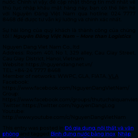
nước. Chính vì vậy, để cập nhật thông tin mới nhất về
thủ tục nhập khẩu mặt hàng này, bạn có thể liên hệ
với Nguyên Đăng Việt Nam qua hotline: 024 7777
8468 để được tư vẫn kỹ lưỡng và chính xác nhất.
Sự hài lòng của quý khách là thành công của chúng
tôi !
Nguyên Đăng Việt Nam – More than Logistics
Nguyen Dang Viet Nam Co., ltd
Address: Room 401, No 1, 329 alley, Cau Giay Street,
Cau Giay District, Hanoi, Vietnam
Website: https://nguyendang.net.vn/
TEL: +84-24 7777 8468
Member of networks: WWPC, GLA, FIATA,
VLA
Facebook:
https://www.facebook.com/NguyenDangVietNam/
Group:
https://www.facebook.com/groups/thutuchaiquanvie
Twitter: https://twitter.com/NguyenDangLog
Youtube:
http://www.youtube.com/c/NguyenDangVietNam
This entry was posted in
Đồ gia dụng, nội thất và văn
phòng
and tagged
Bình đựng nước bằng inox
,
Nhập