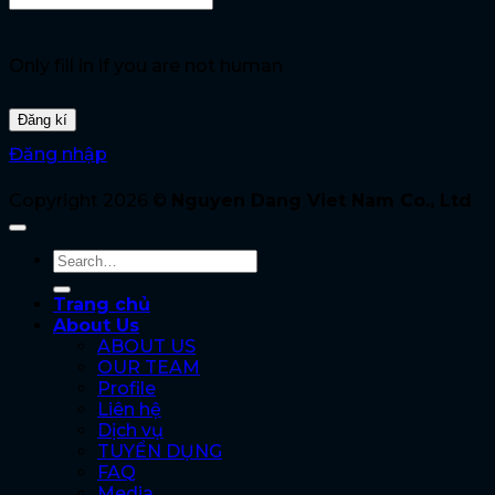
Only fill in if you are not human
Đăng nhập
Copyright 2026 ©
Nguyen Dang Viet Nam Co., Ltd
Trang chủ
About Us
ABOUT US
OUR TEAM
Profile
Liên hệ
Dịch vụ
TUYỂN DỤNG
FAQ
Media