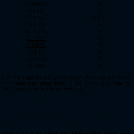
AANZFTA
0
AIFTA
5
VKFTA
0(GIC)
VCFTA
5
VN-EAEU
0
CPTPP
0
AHKFTA
18
EVFTA
15
UKVFTA
15
VN-LAO
0
Liên hệ Nguyên Đăng Việt Nam để được tư vấn về
mức thuế suất nhập khẩu ưu đãi từ các quốc gia mà
Việt Nam đã ký kết hiệp định
FTA
.
Chính sách nhập khẩu
Bình đựng nước bằng inox có thuộc danh
mục cấm nhập khẩu không?