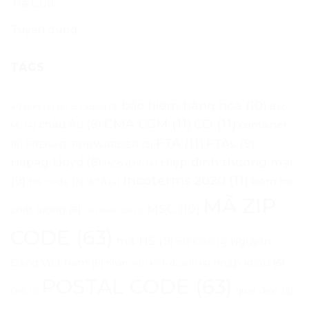
Tra Cứu
Tuyển dụng
TAGS
bảo hiểm hàng hóa
(10)
40 feet
(4)
Bắc
Bill of Lading
(3)
CMA CGM
(11)
CO
(11)
châu Âu
(8)
container
Mỹ
(4)
FTA
(11)
FTAs
(9)
(6)
FREIGHT FORWARDER
(5)
Hapag-Lloyd
(8)
Hiệp định thương mại
Hiệp định
(4)
Incoterms 2020
(11)
(9)
kiểm tra
HS code
(5)
IATA
(4)
MÃ ZIP
MSC
(10)
chất lượng
(6)
liên minh 2M
(3)
CODE
(63)
mã HS
(9)
Nguyên
mã ICAO
(4)
Đăng Việt Nam
(6)
nhập khẩu
(6)
nhân viên kinh doanh
(4)
POSTAL CODE
(63)
quạt điện
(5)
ONE
(3)