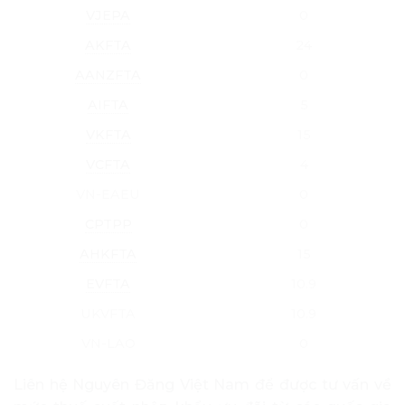
VJEPA
0
AKFTA
24
AANZFTA
0
AIFTA
5
VKFTA
15
VCFTA
4
VN-EAEU
0
CPTPP
0
AHKFTA
15
EVFTA
10.9
UKVFTA
10.9
VN-LAO
0
Liên hệ Nguyên Đăng Việt Nam để được tư vấn về