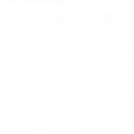
được tư vấn chính xác nhất.
Mô tả hàng hóa –
Mô tả hàng hóa –
Mã HS
Tiếng Việt
Tiếng Anh
Bếp, bếp có lò
nướng, vỉ lò, bếp
nấu (kể cả loại có
Stoves, ranges, grates,
nồi hơi phụ dùng
cookers (including
cho hệ thống gia
those with subsidiary
nhiệt trung tâm), vỉ
boilers for central
nướng, lò nướng, lò
heating), barbecues,
ga hình vòng, dụng
7321
braziers, gas-rings,
cụ hâm nóng dạng
plate warmers and
tấm và các loại đồ
similar non-electric
dùng gia đình
domestic appliances,
không dùng điện
and parts thereof, of
tương tự, và các bộ
iron or steel.
phận của chúng,
bằng sắt hoặc
thép.
– Dụng cụ nấu và
– Cooking appliances
dụng cụ hâm nóng
and plate warmers:
dạng tấm: