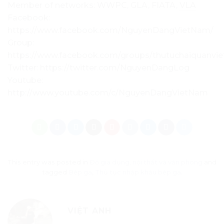
Member of networks: WWPC, GLA, FIATA,
VLA
Facebook:
https://www.facebook.com/NguyenDangVietNam/
Group:
https://www.facebook.com/groups/thutuchaiquanvi
Twitter: https://twitter.com/NguyenDangLog
Youtube:
http://www.youtube.com/c/NguyenDangVietNam
This entry was posted in
Đồ gia dụng, nội thất và văn phòng
and
tagged
Bếp ga
,
Thủ tục nhập khẩu bếp ga
.
VIỆT ANH