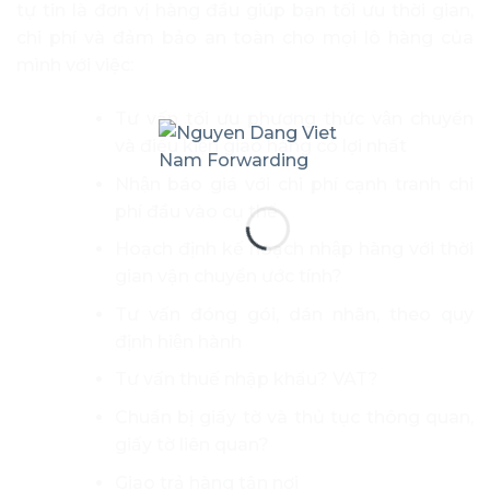
tự tin là đơn vị hàng đầu giúp bạn tối ưu thời gian,
chi phí và đảm bảo an toàn cho mọi lô hàng của
mình với việc:
Tư vấn tối ưu phương thức vận chuyển
và điều kiện giao hàng có lợi nhất
Nhận báo giá với chi phí cạnh tranh chi
phí đầu vào cụ thể
Hoạch định kế hoạch nhập hàng với thời
gian vận chuyển ước tính?
Tư vấn đóng gói, dán nhãn, theo quy
định hiện hành
Tư vấn thuế nhập khẩu? VAT?
Chuẩn bị giấy tờ và thủ tục thông quan,
giấy tờ liên quan?
Giao trả hàng tận nơi