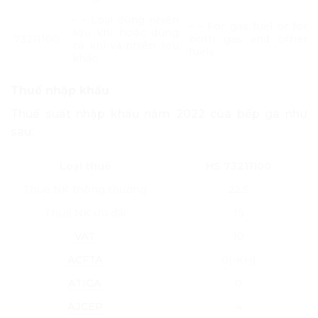
– – Loại dùng nhiên
– – For gas fuel or for
liệu khí hoặc dùng
73211100
both gas and other
cả khí và nhiên liệu
fuels
khác
Thuế nhập khẩu
Thuế suất nhập khẩu năm 2022 của bếp ga như
sau:
Loại thuế
HS 73211100
Thuế NK thông thường
22.5
Thuế NK ưu đãi
15
VAT
10
ACFTA
0(-KH)
ATIGA
0
AJCEP
4