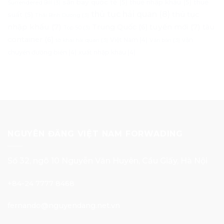
sân bay quốc tế
(5)
thuế nhập khẩu
(5)
thuế
Surrendered Bill
(3)
thủ tục hải quan
(8)
thủ tục
suất
(5)
Thái Bình Dương
(3)
nhập khẩu
(7)
tuyến mới
(7)
Trung Quốc
(6)
tàu
Top 50
(3)
container
(6)
Việt Nam
(4)
vận
tờ khai hải quan
(3)
Văn bản
(3)
chuyển đường biển
(4)
xuất nhập khẩu
(4)
NGUYÊN ĐĂNG VIỆT NAM FORWADING
Số 32, ngõ 10 Nguyễn Văn Huyên, Cầu Giấy, Hà Nội
+84-24 7777 8468
fernando@nguyendang.net.vn