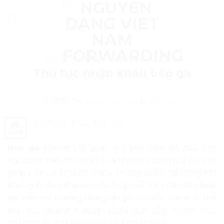
Skip
to
content
ĐỒ GIA DỤNG, NỘI THẤT VÀ VĂN PHÒNG
Thủ tục nhập khẩu bếp ga
POSTED ON
AUGUST 25, 2022
BY
VIỆT ANH
25
Aug
Bếp ga
không chỉ giúp cho việc nấu ăn của con
người trở nên thuận tiện và nhanh chóng mà nó còn
giúp việc vệ sinh nồi, niêu, xoong, chảo dễ dàng khi
không bị đen đáy nồi như bếp củi. Việc tiêu thụ bếp
ga trên thị trường đang rất phát triển, chính vì thế
mà các doanh nghiệp cũng dần đẩy mạnh việc
nhập khẩu mặt hàng này về kinh doanh.