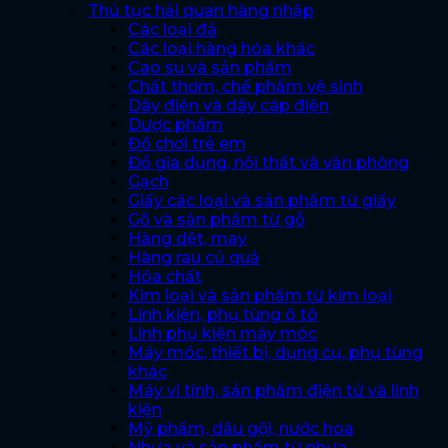
Thủ tục hải quan hàng nhập
Các loại đá
Các loại hàng hóa khác
Cao su và sản phẩm
Chất thơm, chế phẩm vệ sinh
Dây điện và dây cáp điện
Dược phẩm
Đồ chơi trẻ em
Đồ gia dụng, nội thất và văn phòng
Gạch
Giấy các loại và sản phẩm từ giấy
Gỗ và sản phẩm từ gỗ
Hàng dệt, may
Hàng rau củ quả
Hóa chất
Kim loại và sản phẩm từ kim loại
Linh kiện, phụ tùng ô tô
Linh phụ kiện máy móc
Máy móc, thiết bị, dụng cụ, phụ tùng
khác
Máy vi tính, sản phẩm điện tử và linh
kiện
Mỹ phẩm, dầu gội, nước hoa
Nhựa và sản phẩm từ nhựa