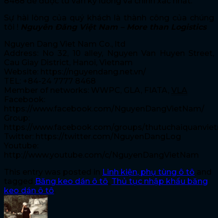
8468 để được tư vẫn kỹ lưỡng và chính xác nhất.
Sự hài lòng của quý khách là thành công của chúng
tôi !
Nguyên Đăng Việt Nam – More than Logistics
Nguyen Dang Viet Nam Co., ltd
Address: No 32, 10 alley, Nguyen Van Huyen Street,
Cau Giay District, Hanoi, Vietnam
Website: https://nguyendang.net.vn/
TEL: +84-24 7777 8468
Member of networks: WWPC, GLA, FIATA,
VLA
Facebook:
https://www.facebook.com/NguyenDangVietNam/
Group:
https://www.facebook.com/groups/thutuchaiquanvie
Twitter: https://twitter.com/NguyenDangLog
Youtube:
http://www.youtube.com/c/NguyenDangVietNam
This entry was posted in
Linh kiện, phụ tùng ô tô
and
tagged
Băng keo dán ô tô
,
Thủ tục nhập khẩu băng
keo dán ô tô
.