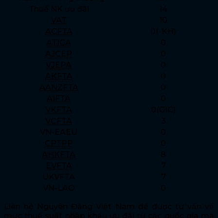
Thuế NK ưu đãi
14
VAT
10
ACFTA
0(-KH)
ATIGA
0
AJCEP
0
VJEPA
0
AKFTA
0
AANZFTA
0
AIFTA
0
VKFTA
0(GIC)
VCFTA
3
VN-EAEU
0
CPTPP
0
AHKFTA
8
EVFTA
7
UKVFTA
7
VN-LAO
0
Liên hệ Nguyên Đăng Việt Nam để được tư vấn về
mức thuế suất nhập khẩu ưu đãi từ các quốc gia mà