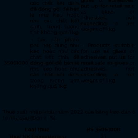
glues or adhesives,
các chất kết dính,
put up for retail sale
đã đóng gói để bán
as glues or
lẻ như keo hoặc
adhesives, not
như các chất kết
exceeding a net
dính, trọng lượng
weight of 1 kg.
tịnh không quá 1 kg.
– Các sản phẩm
phù hợp dùng như
– Products suitable
keo hoặc như các
for use as glues or
chất kết dính, đã
adhesives, put up for
35061000
đóng gói để bán lẻ
retail sale as glues or
như keo hoặc như
adhesives, not
các chất kết dính,
exceeding a net
trọng lượng tịnh
weight of 1 kg
không quá 1kg
Thuế nhập khẩu
Thuế suất nhập khẩu năm 2022 của băng keo dán ô
tô như sau (Đơn vị: %):
Loại thuế
HS 35061000
Thuế NK thông thường
21