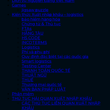
Dịch vụ Nguyên Đăng Việt Nam
Games
jigsaw puzzle
Kiến thức Xuất nhập khẩu – logistics
bảo hiểm hàng hóa
Chứng từ & Thủ tục
FTAs
HÃNG TÀU
HS CODE
INCOTERMS
Logistics
Phí và phụ phí
Quy định đặc biệt tại các quốc gia
Smart logistics
Testing Center
THANH TOÁN QUỐC TẾ
THUẬT NGỮ
THUẾ
Thương mại quốc tế
VĂN BẢN PHÁP LUẬT
Phần mềm
THỦ TỤC HẢI QUAN XUẤT NHẬP KHẨU
CÁC THỦ TỤC LIÊN QUAN XUẤT NHẬP
KHẨU