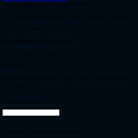
NGUYÊN ĐĂNG VIỆT NAM FORWADING
Số 32, ngõ 10 Nguyễn Văn Huyên, Cầu Giấy, Hà Nội
+84-24 7777 8468
fernando@nguyendang.net.vn
8:00 AM-5:30 PM – MON-FRI
Đăng ký
Đăng ký nhận cập nhật thông tin xuất nhập khẩu hoàn
toàn miễn phí !
E-mail Address
Only fill in if you are not human