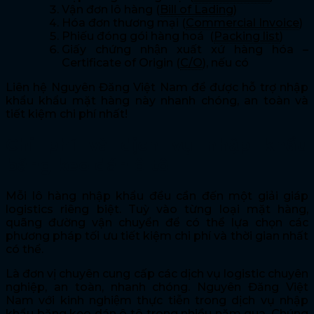
Vận đơn lô hàng (
Bill of Lading
)
Hóa đơn thương mại (
Commercial Invoice
)
Phiếu đóng gói hàng hoá (
Packing list
)
Giấy chứng nhận xuất xứ hàng hóa –
Certificate of Origin (
C/O
), nếu có
Liên hệ Nguyên Đăng Việt Nam để được hỗ trợ nhập
khẩu khẩu mặt hàng này nhanh chóng, an toàn và
tiết kiệm chi phí nhất!
Chi phí và dịch vụ nhập khẩu
băng keo dán ô tô
Mỗi lô hàng nhập khẩu đều cần đến một giải giáp
logistics riêng biệt. Tuỳ vào từng loại mặt hàng,
quãng đường vận chuyển để có thể lựa chọn các
phương pháp tối ưu tiết kiệm chi phí và thời gian nhất
có thể.
Là đơn vị chuyên cung cấp các dịch vụ logistic chuyên
nghiệp, an toàn, nhanh chóng. Nguyên Đăng Việt
Nam với kinh nghiệm thực tiễn trong dịch vụ nhập
khẩu băng keo dán ô tô trong nhiều năm qua. Chúng