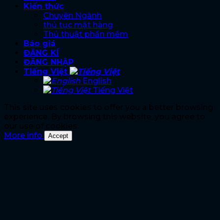
Kiến thức
Chuyên Ngành
thủ tục mặt hàng
Thủ thuật phần mềm
Báo giá
ĐĂNG KÍ
ĐĂNG NHẬP
Tiếng Việt
English
Tiếng Việt
This site uses cookies to offer you a better browsing
experience. By browsing this website, you agree to
our use of cookies.
More info
Accept