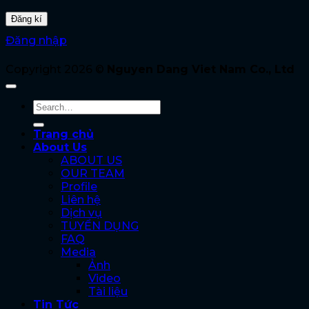
Đăng nhập
Copyright 2026 ©
Nguyen Dang Viet Nam Co., Ltd
Trang chủ
About Us
ABOUT US
OUR TEAM
Profile
Liên hệ
Dịch vụ
TUYỂN DỤNG
FAQ
Media
Ảnh
Video
Tài liệu
Tin Tức