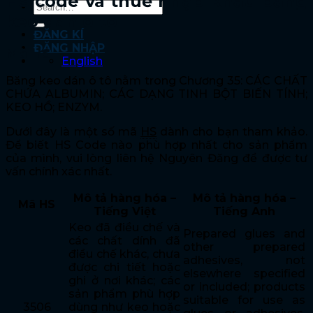
HS code và thuế nhập khẩu băng
keo dán ô tô
ĐĂNG KÍ
ĐĂNG NHẬP
Mã HS
English
Băng keo dán ô tô nằm trong Chương 35: CÁC CHẤT
CHỨA ALBUMIN; CÁC DẠNG TINH BỘT BIẾN TÍNH;
KEO HỒ; ENZYM.
Dưới đây là một số mã
HS
dành cho bạn tham khảo.
Để biết HS Code nào phù hợp nhất cho sản phẩm
của mình, vui lòng liên hệ Nguyên Đăng để được tư
vấn chính xác nhất.
Mô tả hàng hóa –
Mô tả hàng hóa –
Mã HS
Tiếng Việt
Tiếng Anh
Keo đã điều chế và
Prepared glues and
các chất dính đã
other prepared
điều chế khác, chưa
adhesives, not
được chi tiết hoặc
elsewhere specified
ghi ở nơi khác; các
or included; products
sản phẩm phù hợp
suitable for use as
3506
dùng như keo hoặc