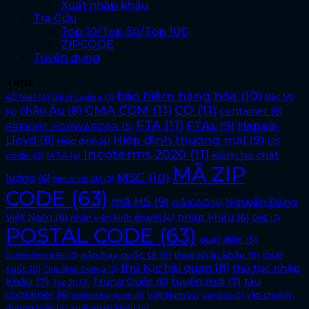
Xuất nhập khẩu
Tra Cứu
Top 10/Top 50/Top 100
ZIPCODE
Tuyển dụng
Tags
bảo hiểm hàng hóa
(10)
40 feet
(4)
Bắc Mỹ
Bill of Lading
(3)
CMA CGM
(11)
CO
(11)
châu Âu
(8)
container
(6)
(4)
FTA
(11)
FTAs
(9)
Hapag-
FREIGHT FORWARDER
(5)
Lloyd
(8)
Hiệp định thương mại
(9)
HS
Hiệp định
(4)
Incoterms 2020
(11)
kiểm tra chất
code
(5)
IATA
(4)
MÃ ZIP
MSC
(10)
lượng
(6)
liên minh 2M
(3)
CODE
(63)
mã HS
(9)
Nguyên Đăng
mã ICAO
(4)
Việt Nam
(6)
nhập khẩu
(6)
nhân viên kinh doanh
(4)
ONE
(3)
POSTAL CODE
(63)
quạt điện
(5)
sân bay quốc tế
(5)
thuế nhập khẩu
(5)
thuế
Surrendered Bill
(3)
thủ tục hải quan
(8)
thủ tục nhập
suất
(5)
Thái Bình Dương
(3)
khẩu
(7)
tuyến mới
(7)
Trung Quốc
(6)
tàu
Top 50
(3)
container
(6)
Việt Nam
(4)
vận chuyển
tờ khai hải quan
(3)
Văn bản
(3)
đường biển
(4)
xuất nhập khẩu
(4)