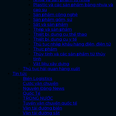
Plastic và các sản phẩm bằng nhựa và
cao su
Sản phẩm công nghệ
Sản phẩm gốm, sứ
Sắt và sản phẩm
Thép và sản phẩm
Thiết bị, dụng cụ thể thao
Thiết bị, dụng cụ y tế
Thủ tục nhập khẩu hàng điện, điện tử
Thực phẩm
Thủy tinh và các sản phẩm từ thủy
tinh
Vật liệu xây dựng
Thủ tục hải quan hàng xuất
Tin tức
Biến Logistics
Cước vận chuyển
Nguyên Đăng News
Quốc Tế
TRONG NƯỚC
Tuyến vận chuyển quốc tế
Vận tải đường biển
Vận tải đường sắt