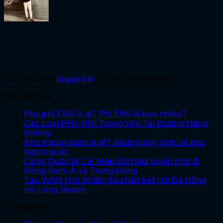
Việt Anh
Leave a Reply
You must be
logged in
to post a comment.
Bài viết mới
Phụ phí ENS là gì? Phí ENS là bao nhiêu?
Các Loại PHỤ PHÍ Trong Vận Tải Đường Hàng
Không
Kho ngoại quan là gì? Những quy định về kho
ngoại quan
Cảng Quốc tế Cái Mép đón tàu tuyến mới đi
Đông Nam Á và Trung Đông
Tàu WAN HAI 36 lần đầu tiên kết nối Đà Nẵng
với Long Beach
Categories