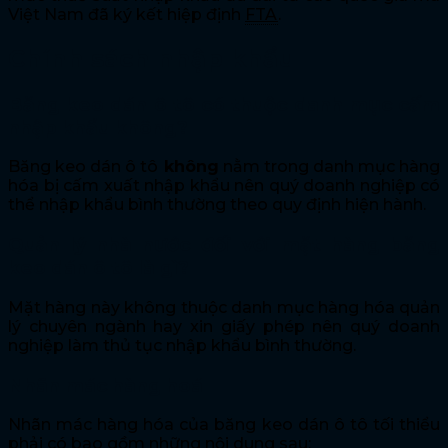
Việt Nam đã ký kết hiệp định
FTA
.
Chính sách nhập khẩu
Băng keo dán ô tô có thuộc danh mục cấm
nhập khẩu không?
Băng keo dán ô tô
không
nằm trong danh mục hàng
hóa bị cấm xuất nhập khẩu nên quý doanh nghiệp có
thể nhập khẩu bình thường theo quy định hiện hành.
Quản lý nhà nước đối với mặt hàng băng
keo dán ô tô là gì?
Mặt hàng này không thuộc danh mục hàng hóa quản
lý chuyên ngành hay xin giấy phép nên quý doanh
nghiệp làm thủ tục nhập khẩu bình thường.
Nhãn mác hàng hoá
Nhãn mác hàng hóa của băng keo dán ô tô tối thiểu
phải có bao gồm những nội dung sau: