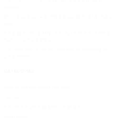
Các Loại PHỤ PHÍ Trong Vận Tải Đường Hàng
Không
Kho ngoại quan là gì? Những quy định về kho ngoại
quan
Cảng Quốc tế Cái Mép đón tàu tuyến mới đi Đông
Nam Á và Trung Đông
Tàu WAN HAI 36 lần đầu tiên kết nối Đà Nẵng với
Long Beach
CATEGORIES
Dịch vụ Nguyên Đăng Việt Nam
Games
Kiến thức Xuất nhập khẩu – logistics
Phần mềm