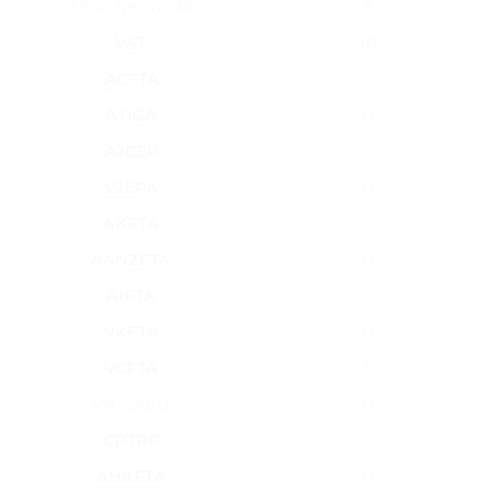
Thuế NK ưu đãi
5
VAT
10
ACFTA
0
ATIGA
0
AJCEP
0
VJEPA
0
AKFTA
0
AANZFTA
0
AIFTA
0
VKFTA
0
VCFTA
5
VN-EAEU
0
CPTPP
0
AHKFTA
0