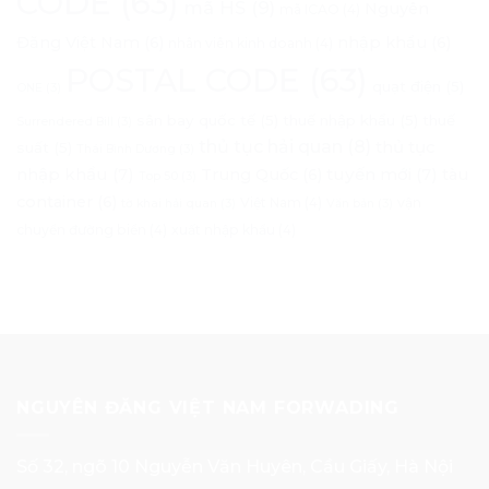
CODE
(63)
mã HS
(9)
Nguyên
mã ICAO
(4)
Đăng Việt Nam
(6)
nhập khẩu
(6)
nhân viên kinh doanh
(4)
POSTAL CODE
(63)
quạt điện
(5)
ONE
(3)
sân bay quốc tế
(5)
thuế nhập khẩu
(5)
thuế
Surrendered Bill
(3)
thủ tục hải quan
(8)
thủ tục
suất
(5)
Thái Bình Dương
(3)
nhập khẩu
(7)
tuyến mới
(7)
Trung Quốc
(6)
tàu
Top 50
(3)
container
(6)
Việt Nam
(4)
vận
tờ khai hải quan
(3)
Văn bản
(3)
chuyển đường biển
(4)
xuất nhập khẩu
(4)
NGUYÊN ĐĂNG VIỆT NAM FORWADING
Số 32, ngõ 10 Nguyễn Văn Huyên, Cầu Giấy, Hà Nội