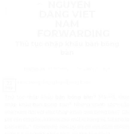
Skip
to
content
THIẾT BỊ, DỤNG CỤ THỂ THAO
Thủ tục nhập khẩu bàn bóng
bàn
POSTED ON
SEPTEMBER 22, 2022
BY
VIỆT ANH
22
Sep
Thủ tục nhập khẩu
bàn bóng bàn
? Mã
HS
, thuế
nhập khẩu bàn bóng bàn? Những chính sách của
nhà nước đối với việc nhập khẩu quả bóng bàn? Chi
phí vận chuyển dự kiến cho mỗi lô hàng về tới kho là
bao nhiêu? Forwarder nào uy tín có thể đảm nhiệm