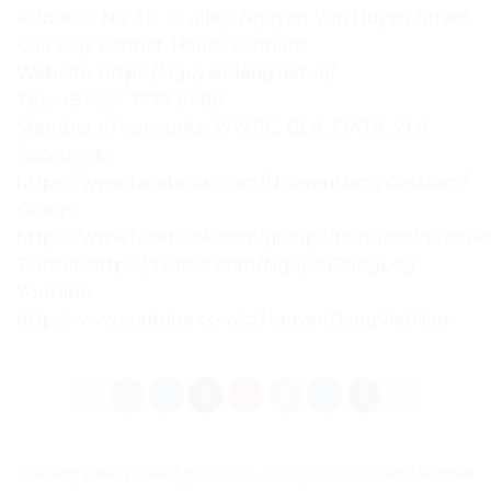
Address: No 32, 10 alley, Nguyen Van Huyen Street,
Cau Giay District, Hanoi, Vietnam
Website: https://nguyendang.net.vn/
TEL: +84-24 7777 8468
Member of networks: WWPC, GLA, FIATA,
VLA
Facebook:
https://www.facebook.com/NguyenDangVietNam/
Group:
https://www.facebook.com/groups/thutuchaiquanvi
Twitter: https://twitter.com/NguyenDangLog
Youtube:
http://www.youtube.com/c/NguyenDangVietNam
This entry was posted in
Thiết bị, dụng cụ thể thao
and tagged