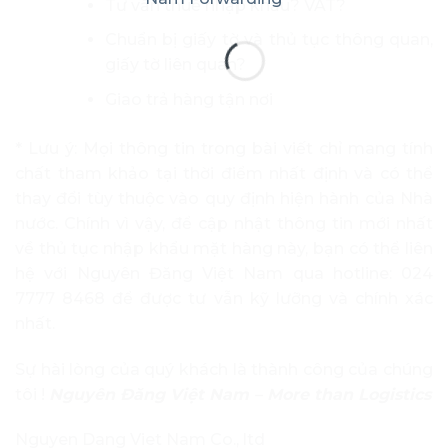
Tư vấn thuế nhập khẩu? VAT?
Chuẩn bị giấy tờ và thủ tục thông quan,
giấy tờ liên quan?
Giao trả hàng tận nơi
* Lưu ý: Mọi thông tin trong bài viết chỉ mang tính
chất tham khảo tại thời điểm nhất định và có thể
thay đổi tùy thuộc vào quy định hiện hành của Nhà
nước. Chính vì vậy, để cập nhật thông tin mới nhất
về thủ tục nhập khẩu mặt hàng này, bạn có thể liên
hệ với Nguyên Đăng Việt Nam qua hotline: 024
7777 8468 để được tư vẫn kỹ lưỡng và chính xác
nhất.
Sự hài lòng của quý khách là thành công của chúng
tôi !
Nguyên Đăng Việt Nam – More than Logistics
Nguyen Dang Viet Nam Co., ltd