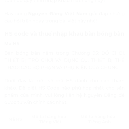
toàn bộ quy trình nhập khẩu mặt hàng này?
Hãy cùng
Nguyên Đăng Việt Nam
giải đáp những
câu hỏi trên ngay trong bài viết này nhé!
HS code và thuế nhập khẩu bàn bóng bàn
Mã HS
Bàn bóng bàn nằm trong Chương 95: ĐỒ CHƠI,
THIẾT BỊ TRÒ CHƠI VÀ DỤNG CỤ, THIẾT BỊ THỂ
THAO; CÁC BỘ PHẬN VÀ PHỤ KIỆN CỦA CHÚNG.
Dưới đây là một số mã HS dành cho bạn tham
khảo. Để biết HS Code nào phù hợp nhất cho sản
phẩm của mình, vui lòng liên hệ Nguyên Đăng để
được tư vấn chính xác nhất.
Mô tả hàng hóa –
Mô tả hàng hóa –
Mã HS
Tiếng Việt
Tiếng Anh