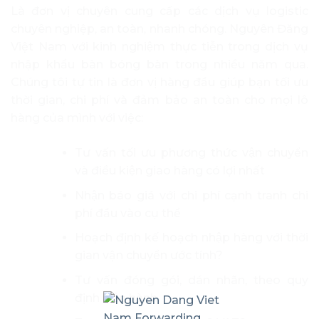
Là đơn vị chuyên cung cấp các dịch vụ logistic
chuyên nghiệp, an toàn, nhanh chóng. Nguyên Đăng
Việt Nam với kinh nghiệm thực tiễn trong dịch vụ
nhập khẩu bàn bóng bàn trong nhiều năm qua.
Chúng tôi tự tin là đơn vị hàng đầu giúp bạn tối ưu
thời gian, chi phí và đảm bảo an toàn cho mọi lô
hàng của mình với việc:
Tư vấn tối ưu phương thức vận chuyển
và điều kiện giao hàng có lợi nhất
Nhận báo giá với chi phí cạnh tranh chi
phí đầu vào cụ thể
Hoạch định kế hoạch nhập hàng với thời
gian vận chuyển ước tính?
Tư vấn đóng gói, dán nhãn, theo quy
định hiện hành