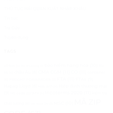
THỦ TỤC HẢI QUAN XUẤT NHẬP KHẨU
Tin tức
Tra Cứu
Tuyển dụng
TAGS
bảo hiểm hàng hóa
(10)
40 feet
(4)
Bắc
Bill of Lading
(3)
CMA CGM
(11)
CO
(11)
châu Âu
(8)
container
Mỹ
(4)
FTA
(11)
FTAs
(9)
(6)
FREIGHT FORWARDER
(5)
Hapag-Lloyd
(8)
Hiệp định thương mại
Hiệp định
(4)
Incoterms 2020
(11)
(9)
kiểm tra
HS code
(5)
IATA
(4)
MÃ ZIP
MSC
(10)
chất lượng
(6)
liên minh 2M
(3)