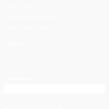
+84-24 7777 8468
fernando@nguyendang.net.vn
8:00 AM-5:30 PM – MON-FRI
ĐĂNG KÝ
Đăng ký nhận cập nhật thông tin xuất nhập khẩu hoàn
toàn miễn phí !
E-mail Address
Only fill in if you are not human