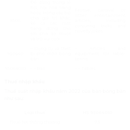
Đồ dùng trong lễ
hội, hội hóa trang
Festive, carnival or
hoặc trong các trò
other entertainment
chơi giải trí khác,
9505
articles, including
kể cả các mặt
conjuring tricks and
hàng dùng cho
novelty jokes.
trò chơi ảo thuật
và trò vui cười.
– Dụng cụ và thiết
– Articles and
950640
bị cho môn bóng
equipment for table-
bàn:
tennis:
95064010
– – Bàn
– – Tables
Thuế nhập khẩu
Thuế suất nhập khẩu năm 2022 của bàn bóng bàn
như sau:
Loại thuế
HS 95064010
Thuế NK thông thường
7.5