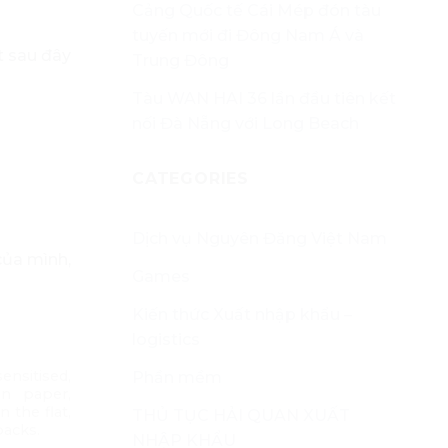
Cảng Quốc tế Cái Mép đón tàu
tuyến mới đi Đông Nam Á và
t sau đây
Trung Đông
Tàu WAN HAI 36 lần đầu tiên kết
nối Đà Nẵng với Long Beach
CATEGORIES
Dịch vụ Nguyên Đăng Việt Nam
ủa mình,
Games
Kiến thức Xuất nhập khẩu –
logistics
ensitised,
Phần mềm
an paper,
n the flat,
THỦ TỤC HẢI QUAN XUẤT
packs.
NHẬP KHẨU