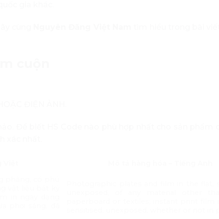
quốc gia khác.
 hãy cùng
Nguyên Đăng Việt Nam
tìm hiểu trong bài viế
ilm cuộn
 HOẶC ĐIỆN ẢNH.
ảo. Để biết HS Code nào phù hợp nhất cho sản phẩm c
h xác nhất.
 Việt
Mô tả hàng hóa – Tiếng Anh
g phẳng, có phủ
Photographic plates and film in the flat, s
g vật liệu bất kỳ
unexposed, of any material other th
him in ngay dạng
paperboard or textiles; instant print film i
a phơi sáng, đã
sensitised, unexposed, whether or not in 