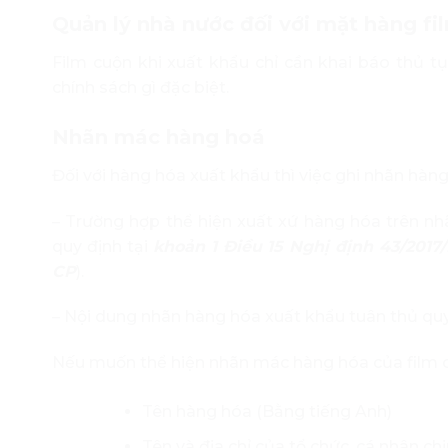
Quản lý nhà nước đối với mặt hàng fil
Film cuộn khi xuất khẩu chỉ cần khai báo thủ 
chính sách gì đặc biệt.
Nhãn mác hàng hoá
Đối với hàng hóa xuất khẩu thì việc ghi nhãn hàn
– Trường hợp thể hiện xuất xứ hàng hóa trên nh
quy định tại
khoản 1 Điều 15 Nghị định 43/201
CP
).
– Nội dung nhãn hàng hóa xuất khẩu tuân thủ quy
Nếu muốn thể hiện nhãn mác hàng hóa của film c
Tên hàng hóa (Bằng tiếng Anh)
Tên và địa chỉ của tổ chức, cá nhân c