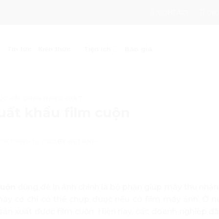
CONTACT
08:
Tin tức
Kiến thức
Tiện ích
Báo giá
ỤC HẢI QUAN HÀNG XUẤT
uất khẩu film cuộn
N
OCTOBER 13, 2022
BY
VIỆT ANH
cuộn
dùng để in ảnh chính là bộ phận giúp máy thu nhận
máy cơ chỉ có thể chụp được nếu có film máy ảnh. Ở n
ản xuất được film cuộn. Hiện nay, các doanh nghiệp đ