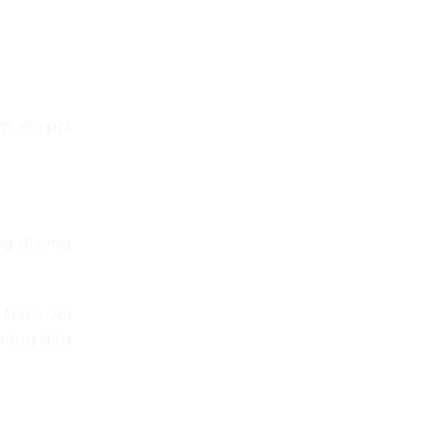
m chi phí
ãng đường
 Nam với
hàng đầu