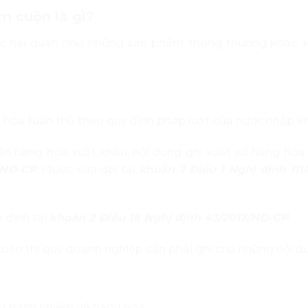
m cuộn là gì?
tục hải quan như những sản phẩm thông thường khác,
g hóa tuân thủ theo quy định pháp luật của nước nhập k
ãn hàng hóa xuất khẩu, nội dung ghi xuất xứ hàng hóa
7/NĐ-CP
(được sửa đổi tại
khoản 7 Điều 1 Nghị định 111
 định tại
khoản 2 Điều 18 Nghị định 43/2017/NĐ-CP
.
uộn thì quý doanh nghiệp cần phải ghi chú những nội d
hịu trách nhiệm về hàng hóa