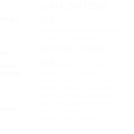
MÃ ZIP CODE
(10)
(63)
 không có
mã HS
(9)
mã ICAO
(4)
Nguyên Đăng Việt Nam
(6)
nhân viên
nhập khẩu
(6)
kinh doanh
(4)
ONE
(3)
POSTAL CODE
hẩu:
(63)
quạt điện
(5)
Surrendered Bill
(3)
 tuân thủ
/2021/NĐ-
sân bay quốc tế
(5)
thuế nhập khẩu
(5)
thủ tục
thuế suất
(5)
Thái Bình Dương
(3)
hải quan
(8)
thủ tục nhập khẩu
(7)
tuyến
Trung Quốc
(6)
Top 50
(3)
mới
(7)
tàu container
(6)
tờ khai hải
ung sau:
Việt Nam
(4)
vận chuyển
quan
(3)
Văn bản
(3)
đường biển
(4)
xuất nhập khẩu
(4)