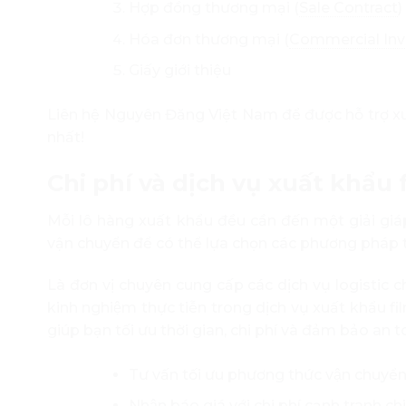
Hợp đồng thương mại (
Sale Contract
)
Hóa đơn thương mại (
Commercial Inv
Giấy giới thiệu
Liên hệ Nguyên Đăng Việt Nam để được hỗ trợ xu
nhất!
Chi phí và dịch vụ xuất khẩ
Mỗi lô hàng xuất khẩu đều cần đến một giải giáp
vận chuyển để có thể lựa chọn các phương pháp tối
Là đơn vị chuyên cung cấp các dịch vụ logistic 
kinh nghiệm thực tiễn trong dịch vụ xuất khẩu fil
giúp bạn tối ưu thời gian, chi phí và đảm bảo an
Tư vấn tối ưu phương thức vận chuyển v
Nhận báo giá với chi phí cạnh tranh c