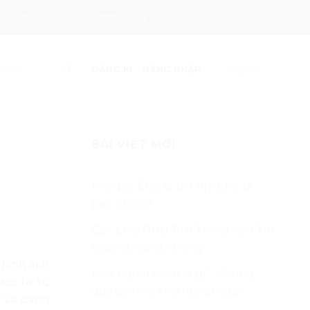
00 - 17:30
+84 24 7777 8468
English
ĐĂNG KÍ
ĐĂNG NHẬP
BÀI VIẾT MỚI
Phụ phí ENS là gì? Phí ENS là
bao nhiêu?
Các Loại PHỤ PHÍ Trong Vận Tải
Đường Hàng Không
 hình ảnh
Kho ngoại quan là gì? Những
ước ta từ
quy định về kho ngoại quan
ã và đang