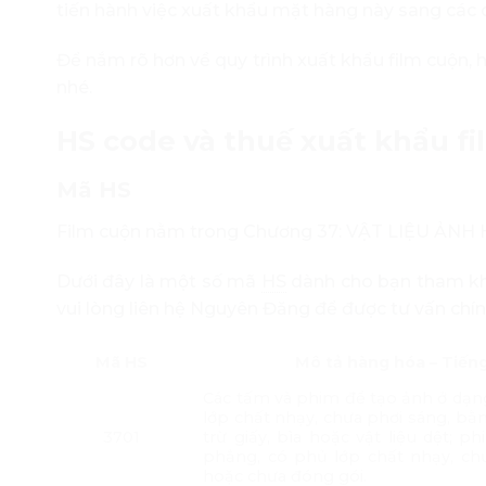
tiến hành việc xuất khẩu mặt hàng này sang các 
Để nắm rõ hơn về quy trình xuất khẩu film cuộn,
nhé.
HS code và thuế xuất khẩu f
Mã HS
Film cuộn nằm trong Chương 37: VẬT LIỆU ẢNH
Dưới đây là một số mã
HS
dành cho bạn tham kh
vui lòng liên hệ Nguyên Đăng để được tư vấn chín
Mã HS
Mô tả hàng hóa – Tiếng
Các tấm và phim để tạo ảnh ở dạn
lớp chất nhạy, chưa phơi sáng, bằn
3701
trừ giấy, bìa hoặc vật liệu dệt; p
phẳng, có phủ lớp chất nhạy, chư
hoặc chưa đóng gói.