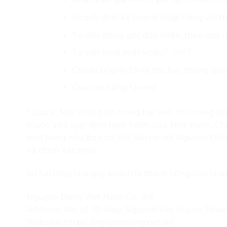
Hoạch định kế hoạch nhập hàng với t
Tư vấn đóng gói, dán nhãn, theo quy đi
Tư vấn thuế xuất khẩu?
VAT
?
Chuẩn bị giấy tờ và thủ tục thông quan,
Giao trả hàng tận nơi
* Lưu ý: Mọi thông tin trong bài viết chỉ mang t
thuộc vào quy định hiện hành của Nhà nước. Chí
mặt hàng này, bạn có thể liên hệ với Nguyên Đă
và chính xác nhất.
Sự hài lòng của quý khách là thành công của chú
Nguyen Dang Viet Nam Co., ltd
Address: No 32, 10 alley, Nguyen Van Huyen Street
Website: https://nguyendang.net.vn/