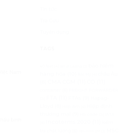
Tin tức
Tra Cứu
Tuyển dụng
TAGS
bảo hiểm
40 feet
(4)
Bill of Lading
(3)
 Việt Nam
hàng hóa
(10)
châu Âu
Bắc Mỹ
(4)
CMA CGM
(11)
CO
(11)
(8)
container
(6)
FREIGHT FORWARDER
FTA
(11)
FTAs
(9)
Hapag-
(5)
Lloyd
(8)
Hiệp định
Hiệp định
(4)
thương mại
(9)
HS code
(5)
IATA
hẩu bình
Incoterms 2020
(11)
kiểm
(4)
MSC
tra chất lượng
(6)
liên minh 2M
(3)