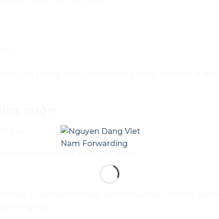
 hóa
trước khi thông quan tránh những thiếu sót không đá
film cuộn
ững gì?
 chuẩn bị khi thông quan bao gồm:
 thuế của doanh nghiệp xuất khẩu (nếu lần đầu xuất 
 doanh nghiệp