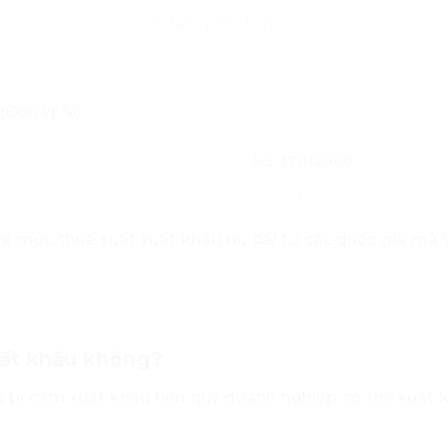
– Instant print film
Đơn vị: %):
HS 37012000
0
ề mức thuế suất xuất khẩu ưu đãi từ các quốc gia mà
ất khẩu không?
bị cấm xuất khẩu nên quý doanh nghiệp có thể xuất k