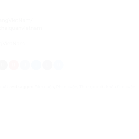
DangVietNam/
uchaiquanvietnam
ngVietNam
xuất
and tagged
Film cuộn
,
Phim cuộn
,
Thủ tục xuất khẩu film cuộn
.