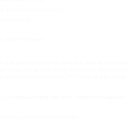
hời gian vận chuyển ước tính?
̣nh hiện hành
 giấy tờ liên quan?
ính chất tham khảo tại thời điểm nhất định và có thể tha
nh vì vậy, để cập nhật thông tin mới nhất về thủ tục 
ng Việt Nam qua hotline: 024 7777 8468 để được tư vẫn
ng tôi !
Nguyên Đăng Việt Nam – More than Logistics
, Cau Giay District, Hanoi, Vietnam