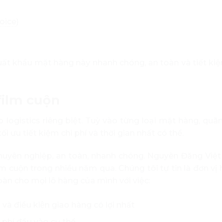
oice
)
ất khẩu mặt hàng này nhanh chóng, an toàn và tiết kiệ
u film cuộn
 logistics riêng biệt. Tuỳ vào từng loại mặt hàng, qu
 ưu tiết kiệm chi phí và thời gian nhất có thể.
chuyên nghiệp, an toàn, nhanh chóng. Nguyên Đăng Việt
m cuộn trong nhiều năm qua. Chúng tôi tự tin là đơn vị 
 toàn cho mọi lô hàng của mình với việc:
à điều kiện giao hàng có lợi nhất
hi phí đầu vào cụ thể