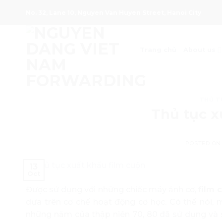
Skip
No. 32, Lane 10, Nguyen Van Huyen Street, Hanoi City
to
content
Trang chủ
About us
THỦ T
Thủ tục x
POSTED O
13
Oct
Được sử dụng với những chiếc máy ảnh cơ,
film 
dựa trên cơ chế hoạt động cơ học. Có thể nói, 
những năm của thập niên 70, 80 đã sử dụng và s