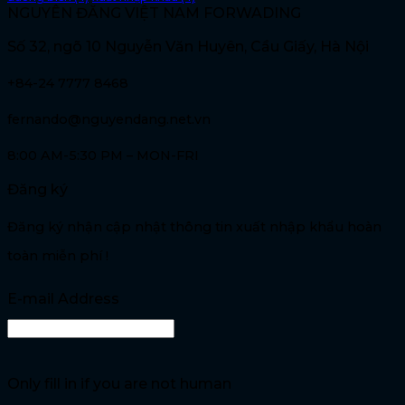
NGUYÊN ĐĂNG VIỆT NAM FORWADING
Số 32, ngõ 10 Nguyễn Văn Huyên, Cầu Giấy, Hà Nội
+84-24 7777 8468
fernando@nguyendang.net.vn
8:00 AM-5:30 PM – MON-FRI
Đăng ký
Đăng ký nhận cập nhật thông tin xuất nhập khẩu hoàn
toàn miễn phí !
E-mail Address
Only fill in if you are not human