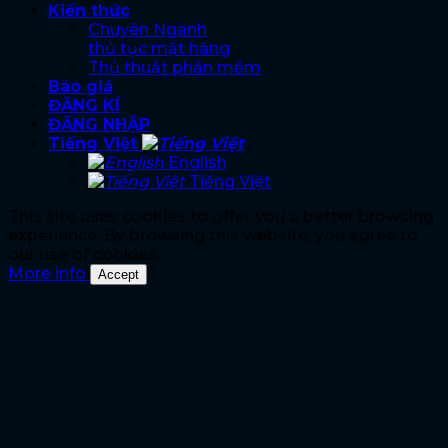
Kiến thức
Chuyên Ngành
thủ tục mặt hàng
Thủ thuật phần mềm
Báo giá
ĐĂNG KÍ
ĐĂNG NHẬP
Tiếng Việt
English
Tiếng Việt
This site uses cookies to offer you a better browsing
experience. By browsing this website, you agree to
our use of cookies.
More info
Accept