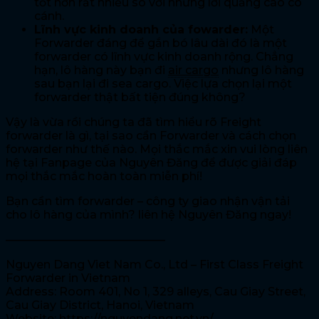
tốt hơn rất nhiều so với những lời quảng cáo có
cánh.
Lĩnh vực kinh doanh của fowarder:
Một
Forwarder đáng để gắn bó lâu dài đó là một
forwarder có lĩnh vực kinh doanh rộng. Chẳng
hạn, lô hàng này bạn đi
air cargo
nhưng lô hàng
sau bạn lại đi sea cargo. Việc lựa chọn lại một
forwarder thật bất tiện đúng không?
Vậy là vừa rồi chúng ta đã tìm hiểu rõ Freight
forwarder là gì, tại sao cần Forwarder và cách chọn
forwarder như thế nào. Mọi thắc mắc xin vui lòng liên
hệ tại Fanpage của Nguyên Đăng để được giải đáp
mọi thắc mắc hoàn toàn miễn phí!
Bạn cần tìm forwarder – công ty giao nhận vận tải
cho lô hàng của mình? liên hệ Nguyên Đăng ngay!
——————————————
Nguyen Dang Viet Nam Co., Ltd – First Class Freight
Forwarder in Vietnam
Address: Room 401, No 1, 329 alleys, Cau Giay Street,
Cau Giay District, Hanoi, Vietnam
Website: https://nguyendang.net.vn/