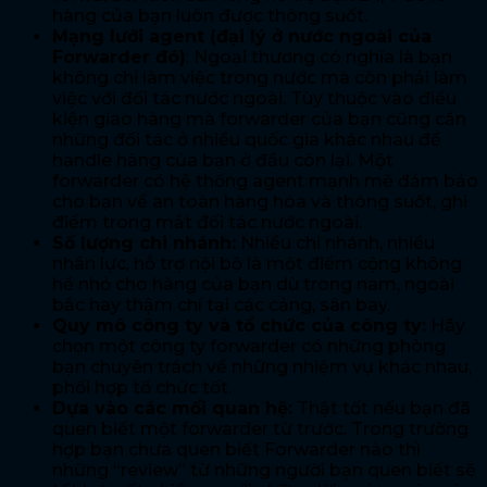
hàng của bạn luôn được thông suốt.
Mạng lưới agent (đại lý ở nước ngoài của
Forwarder đó)
: Ngoại thương có nghĩa là bạn
không chỉ làm việc trong nước mà còn phải làm
việc với đối tác nước ngoài. Tùy thuộc vào điều
kiện giao hàng mà forwarder của bạn cũng cần
những đối tác ở nhiều quốc gia khác nhau để
handle hàng của bạn ở đầu còn lại. Một
forwarder có hệ thống agent mạnh mẽ đảm bảo
cho bạn về an toàn hàng hóa và thông suốt, ghi
điểm trong mắt đối tác nước ngoài.
Số lượng chi nhánh:
Nhiều chi nhánh, nhiều
nhân lực, hỗ trợ nội bộ là một điểm cộng không
hề nhỏ cho hàng của bạn dù trong nam, ngoài
bắc hay thậm chí tại các cảng, sân bay.
Quy mô công ty và tổ chức của công ty:
Hãy
chọn một công ty forwarder có những phòng
bạn chuyên trách về những nhiệm vụ khác nhau,
phối hợp tổ chức tốt.
Dựa vào các mối quan hệ:
Thật tốt nếu bạn đã
quen biết một forwarder từ trước. Trong trường
hợp bạn chưa quen biết Forwarder nào thì
những “review” từ những người bạn quen biết sẽ