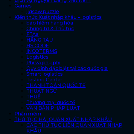
Dịch vụ Nguyên Đăng Việt Nam
Games
jigsaw puzzle
Kiến thức Xuất nhập khẩu – logistics
bảo hiểm hàng hóa
Chứng từ & Thủ tục
FTAs
HÃNG TÀU
HS CODE
INCOTERMS
Logistics
Phí và phụ phí
Quy định đặc biệt tại các quốc gia
Smart logistics
Testing Center
THANH TOÁN QUỐC TẾ
THUẬT NGỮ
THUẾ
Thương mại quốc tế
VĂN BẢN PHÁP LUẬT
Phần mềm
THỦ TỤC HẢI QUAN XUẤT NHẬP KHẨU
CÁC THỦ TỤC LIÊN QUAN XUẤT NHẬP
KHẨU