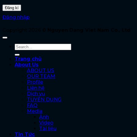
Đăng nhập
Copyright 2026 ©
Nguyen Dang Viet Nam Co., Ltd
Trang chủ
About Us
ABOUT US
OUR TEAM
Profile
Liên hệ
Dịch vụ
TUYỂN DỤNG
FAQ
Media
Ảnh
Video
Tài liệu
Tin Tức