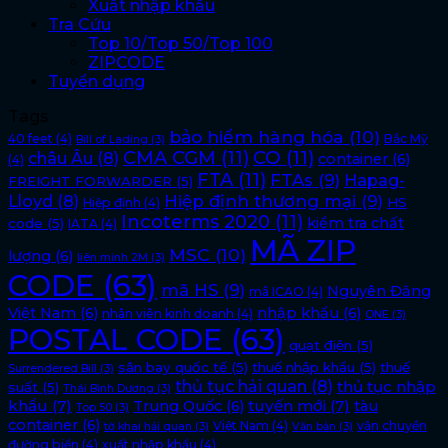
Xuất nhập khẩu
Tra Cứu
Top 10/Top 50/Top 100
ZIPCODE
Tuyển dụng
Tags
bảo hiểm hàng hóa
(10)
40 feet
(4)
Bắc Mỹ
Bill of Lading
(3)
CMA CGM
(11)
CO
(11)
châu Âu
(8)
container
(6)
(4)
FTA
(11)
FTAs
(9)
Hapag-
FREIGHT FORWARDER
(5)
Lloyd
(8)
Hiệp định thương mại
(9)
HS
Hiệp định
(4)
Incoterms 2020
(11)
kiểm tra chất
code
(5)
IATA
(4)
MÃ ZIP
MSC
(10)
lượng
(6)
liên minh 2M
(3)
CODE
(63)
mã HS
(9)
Nguyên Đăng
mã ICAO
(4)
Việt Nam
(6)
nhập khẩu
(6)
nhân viên kinh doanh
(4)
ONE
(3)
POSTAL CODE
(63)
quạt điện
(5)
sân bay quốc tế
(5)
thuế nhập khẩu
(5)
thuế
Surrendered Bill
(3)
thủ tục hải quan
(8)
thủ tục nhập
suất
(5)
Thái Bình Dương
(3)
khẩu
(7)
tuyến mới
(7)
Trung Quốc
(6)
tàu
Top 50
(3)
container
(6)
Việt Nam
(4)
vận chuyển
tờ khai hải quan
(3)
Văn bản
(3)
đường biển
(4)
xuất nhập khẩu
(4)