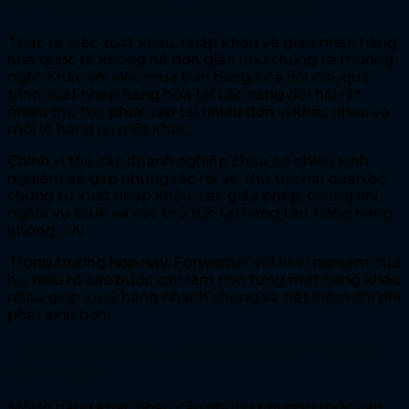
Vấn đề về xử lý các thủ tục, giấy tờ
Thực ra, việc xuất khẩu, nhập khẩu và giao nhận hàng
hóa quốc tế không hề đơn giản như chúng ta thường
nghĩ. Khác với việc mua bán hàng hóa nội địa, quá
trình xuất nhập hàng hóa tại các cảng đòi hỏi rất
nhiều thủ tục phức tạp tại nhiều đơn vị khác nhau và
mỗi lô hàng lại một khác.
Chính vì thế các doanh nghiệp chưa có nhiều kinh
nghiệm sẽ gặp những rắc rối về: thủ tục hải quan,bộ
chứng từ xuất nhập khẩu, các giấy phép, chứng chỉ,
nghĩa vụ thuế và các thủ tục tại hãng tàu, hãng hàng
không …vv.
Trong trường hợp này, Forwarder với kinh nghiệm của
họ, hiểu rõ các bước cần làm cho từng mặt hàng khác
nhau giúp xử lý hàng nhanh chóng và tiết kiệm chi phí
phát sinh hơn.
Lựa chọn phương thức vận chuyển và nhà
vận chuyển
Mỗi lô hàng khác nhau cần những phương thức vận