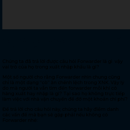
Vai trò của Forwarder trong xuất
nhập khẩu
Chúng ta đã trả lời được câu hỏi Forwarder là gì vậy
vai trò của họ trong xuất nhập khẩu là gì?
Một số người cho rằng Forwarder nhìn chung cũng
chỉ là một dạng “cò” ăn chênh lệch trong XNK. Vậy lý
do mà người ta vẫn tìm đến forwarder mỗi khi có
hàng xuất hay nhập là gì? Tại sao họ không trực tiếp
làm việc với nhà vận chuyển để đỡ một khoản chi phí?
Để trả lời cho câu hỏi này, chúng ta hãy điểm danh
các vấn đề mà bạn sẽ gặp phải nếu không có
Forwarder nhé: