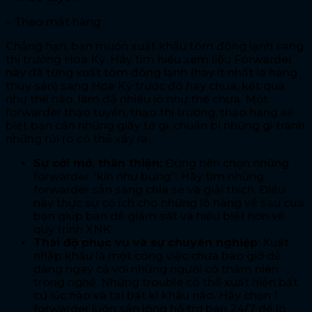
– Theo mặt hàng
Chẳng hạn, bạn muốn xuất khẩu tôm đông lạnh sang
thị trường Hoa Kỳ. Hãy tìm hiểu xem liệu Forwarder
này đã từng xuất tôm đông lạnh (hay ít nhất là hàng
thủy sản) sang Hoa Kỳ trước đó hay chưa, kết quả
như thế nào, làm đã nhiều lô như thế chưa. Một
forwarder thạo tuyến, thạo thị trường, thạo hàng sẽ
biết bạn cần những giấy tờ gì, chuẩn bị những gì tránh
những rủi ro có thể xảy ra.
Sự cởi mở, thân thiện:
Đừng nên chọn những
forwarder “kín như bưng”. Hãy tìm những
forwarder sẵn sàng chia sẻ và giải thích. Điều
này thực sự có ích cho những lô hàng về sau của
bạn giúp bạn dễ giám sát và hiểu biết hơn về
quy trình XNK.
Thái độ phục vụ và sự chuyên nghiệp
: Xuất
nhập khẩu là một công việc chưa bao giờ dễ
dàng ngay cả với những người có thâm niên
trong nghề. Những trouble có thể xuất hiện bất
cứ lúc nào và tại bất kì khâu nào. Hãy chọn 1
forwarder luôn sẵn lòng hỗ trợ bạn 24/7 để lô