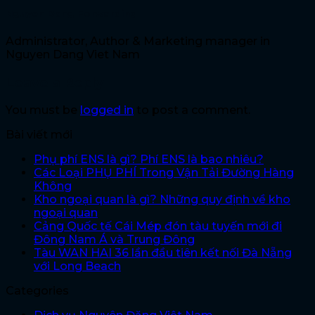
Nguyen Dang Forwarding
Administrator, Author & Marketing manager in
Nguyen Dang Viet Nam
Leave a Reply
You must be
logged in
to post a comment.
Bài viết mới
Phụ phí ENS là gì? Phí ENS là bao nhiêu?
Các Loại PHỤ PHÍ Trong Vận Tải Đường Hàng
Không
Kho ngoại quan là gì? Những quy định về kho
ngoại quan
Cảng Quốc tế Cái Mép đón tàu tuyến mới đi
Đông Nam Á và Trung Đông
Tàu WAN HAI 36 lần đầu tiên kết nối Đà Nẵng
với Long Beach
Categories