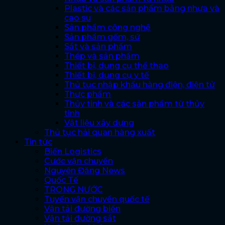
Plastic và các sản phẩm bằng nhựa và
cao su
Sản phẩm công nghệ
Sản phẩm gốm, sứ
Sắt và sản phẩm
Thép và sản phẩm
Thiết bị, dụng cụ thể thao
Thiết bị, dụng cụ y tế
Thủ tục nhập khẩu hàng điện, điện tử
Thực phẩm
Thủy tinh và các sản phẩm từ thủy
tinh
Vật liệu xây dựng
Thủ tục hải quan hàng xuất
Tin tức
Biến Logistics
Cước vận chuyển
Nguyên Đăng News
Quốc Tế
TRONG NƯỚC
Tuyến vận chuyển quốc tế
Vận tải đường biển
Vận tải đường sắt