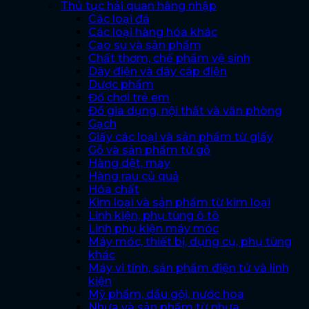
Thủ tục hải quan hàng nhập
Các loại đá
Các loại hàng hóa khác
Cao su và sản phẩm
Chất thơm, chế phẩm vệ sinh
Dây điện và dây cáp điện
Dược phẩm
Đồ chơi trẻ em
Đồ gia dụng, nội thất và văn phòng
Gạch
Giấy các loại và sản phẩm từ giấy
Gỗ và sản phẩm từ gỗ
Hàng dệt, may
Hàng rau củ quả
Hóa chất
Kim loại và sản phẩm từ kim loại
Linh kiện, phụ tùng ô tô
Linh phụ kiện máy móc
Máy móc, thiết bị, dụng cụ, phụ tùng
khác
Máy vi tính, sản phẩm điện tử và linh
kiện
Mỹ phẩm, dầu gội, nước hoa
Nhựa và sản phẩm từ nhựa