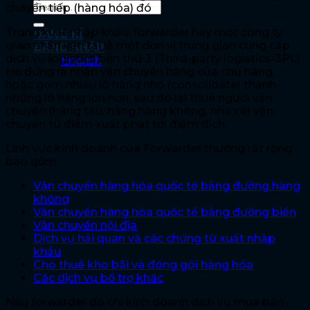
chuyển tiếp (hàng hóa) đó
Trong xuất nhập khẩu, forwarder hay một công ty
ĐĂNG KÍ
giao nhận vận tải là một đơn vị trung gian cung cấp
ĐĂNG NHẬP
dịch vụ logistics bên thứ 3 (Third-party logistics-3PL).
English
Họ đứng ra nhận vận chuyển hàng của chủ hàng,
hoặc gom nhiều lô hàng nhỏ (consolidate) thành
những lô hàng lớn hơn, sau đó lại thuê người vận
chuyển (hãng tàu, hãng hàng không, nhà xe) vận
chuyển từ điểm xuất phát tới điểm đích.
Lĩnh vực kinh doanh của Forwarder thường rất rộng
bao gồm
Vận chuyển hàng hóa quốc tế bằng đường hàng
không
Vận chuyển hàng hóa quốc tế bằng đường biển
Vận chuyển nội địa
Dịch vụ hải quan và các chứng từ xuất nhập
khẩu
Cho thuê kho bãi và đóng gói hàng hóa
Các dịch vụ bổ trợ khác
Nếu forwarder đó chỉ kinh doanh dịch vụ mua bán