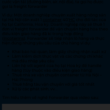
cước vận tải (đường biển, air, nội địa), ta gọi họ được
gọi là freight forwarder
Ví dụ: Một doanh nghiệp chuyên xuất hàng nông sản
tại Hà Nội cần xuất 1
container
40’
HC
cho đối tác của
họ tại California, Hoa kỳ. Doanh nghiệp này sẽ thuê 1
đơn vị freight forwarder để vận chuyển hàng hóa theo
điều kiện giao hàng đã kí trong hợp đồng
(
Incoterms
). Forwarder sẽ tiếp nhận lô hàng và thực
hiện đúng những yêu cầu của chủ hàng ví dụ:
Khai báo hải quan, làm giấy chứng nhận xuất xứ
Làm kiểm dịch thực vật và các chứng chỉ khác
mà đầu nhập yêu cầu
Liên hệ với agent của họ tại Hoa kỳ để handle
hàng (tùy thuộc vào điều kiện giao hàng)
Thuê nhà xe vận chuyển container từ Hà Nội –
Hải Phòng
Thuê hãng tàu vận chuyển với giá tốt nhất
Xử lý các phát sinh, vv…
Tìm hiểu thêm về nghề Forwarder qua video sau: