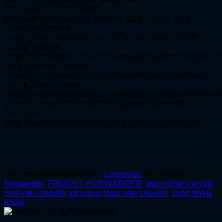
TEL: +84-24 7777 8468
Member of networks: WWPC, GLA, FIATA,
VLA
Fanpage English:
https://www.facebook.com/VietnamfreightFWD
Group English:
https://www.facebook.com/groups/nguyendang.net.v
Fanpage Vietnamese:
https://www.facebook.com/NguyenDangVietNam/
Group Vietnamese:
https://www.facebook.com/groups/thutuchaiquanvie
Twitter: https://twitter.com/NguyenDangLog
Youtube:
http://www.youtube.com/c/NguyênĐăngViệtNam
This entry was posted in
Logistics
and tagged
forwarder
,
FREIGHT FORWARDER
,
giao nhận vận tải
,
nhà vận chuyển
,
phương thức vận chuyển
,
xuất nhập
khẩu
.