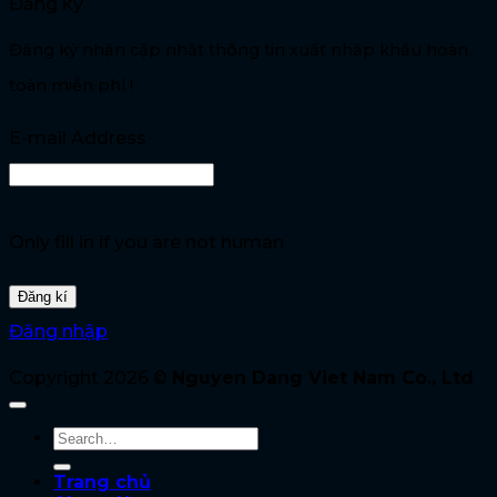
Đăng ký
Đăng ký nhận cập nhật thông tin xuất nhập khẩu hoàn
toàn miễn phí !
E-mail Address
Only fill in if you are not human
Đăng nhập
Copyright 2026 ©
Nguyen Dang Viet Nam Co., Ltd
Trang chủ