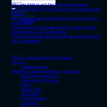
Phụ phí ENS là gì? Phí ENS là bao nhiêu?
Các Loại PHỤ PHÍ Trong Vận Tải Đường Hàng
ĐĂNG KÍ
Không
ĐĂNG NHẬP
Kho ngoại quan là gì? Những quy định về kho
English
ngoại quan
Cảng Quốc tế Cái Mép đón tàu tuyến mới đi
Đông Nam Á và Trung Đông
Tàu WAN HAI 36 lần đầu tiên kết nối Đà Nẵng
với Long Beach
Categories
Dịch vụ Nguyên Đăng Việt Nam
Games
jigsaw puzzle
Kiến thức Xuất nhập khẩu – logistics
bảo hiểm hàng hóa
Chứng từ & Thủ tục
FTAs
HÃNG TÀU
HS CODE
INCOTERMS
Logistics