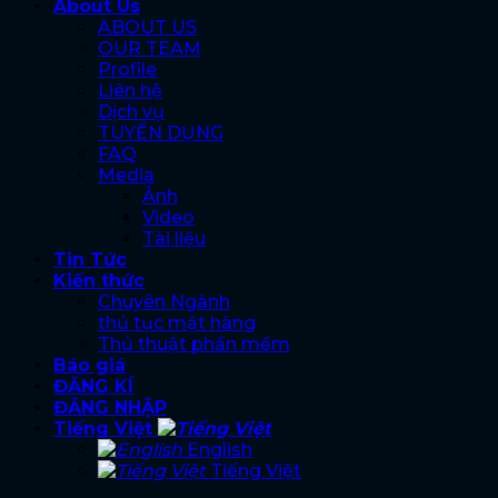
About Us
ABOUT US
OUR TEAM
Profile
Liên hệ
Dịch vụ
TUYỂN DỤNG
FAQ
Media
Ảnh
Video
Tài liệu
Tin Tức
Kiến thức
Chuyên Ngành
thủ tục mặt hàng
Thủ thuật phần mềm
Báo giá
ĐĂNG KÍ
ĐĂNG NHẬP
Tiếng Việt
English
Tiếng Việt