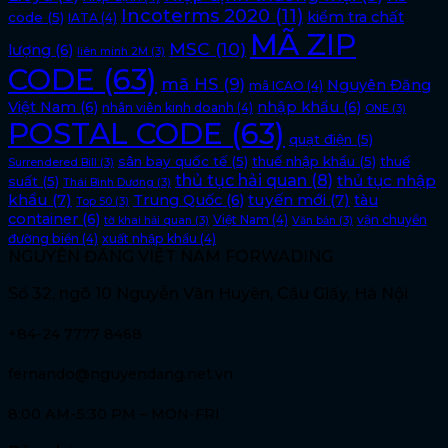
Incoterms 2020
(11)
kiểm tra chất
code
(5)
IATA
(4)
MÃ ZIP
MSC
(10)
lượng
(6)
liên minh 2M
(3)
CODE
(63)
mã HS
(9)
Nguyên Đăng
mã ICAO
(4)
Việt Nam
(6)
nhập khẩu
(6)
nhân viên kinh doanh
(4)
ONE
(3)
POSTAL CODE
(63)
quạt điện
(5)
sân bay quốc tế
(5)
thuế nhập khẩu
(5)
thuế
Surrendered Bill
(3)
thủ tục hải quan
(8)
thủ tục nhập
suất
(5)
Thái Bình Dương
(3)
khẩu
(7)
tuyến mới
(7)
Trung Quốc
(6)
tàu
Top 50
(3)
container
(6)
Việt Nam
(4)
vận chuyển
tờ khai hải quan
(3)
Văn bản
(3)
đường biển
(4)
xuất nhập khẩu
(4)
NGUYÊN ĐĂNG VIỆT NAM FORWADING
Số 32, ngõ 10 Nguyễn Văn Huyên, Cầu Giấy, Hà Nội
+84-24 7777 8468
fernando@nguyendang.net.vn
8:00 AM-5:30 PM – MON-FRI