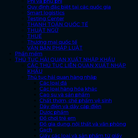
Phí và phụ phí
Quy định đặc biệt tại các quốc gia
Smart logistics
Testing Center
THANH TOÁN QUỐC TẾ
THUẬT NGỮ
THUẾ
Thương mại quốc tế
VĂN BẢN PHÁP LUẬT
Phần mềm
THỦ TỤC HẢI QUAN XUẤT NHẬP KHẨU
CÁC THỦ TỤC LIÊN QUAN XUẤT NHẬP
KHẨU
Thủ tục hải quan hàng nhập
Các loại đá
Các loại hàng hóa khác
Cao su và sản phẩm
Chất thơm, chế phẩm vệ sinh
Dây điện và dây cáp điện
Dược phẩm
Đồ chơi trẻ em
Đồ gia dụng, nội thất và văn phòng
Gạch
Giấy các loại và sản phẩm từ giấy