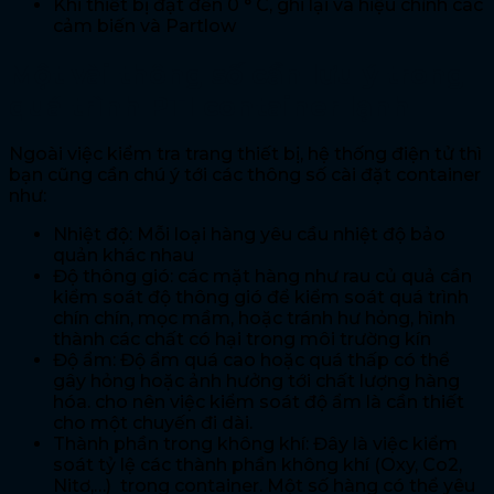
Khi thiết bị đạt đến 0 ° C, ghi lại và hiệu chỉnh các
cảm biến và Partlow
Một vài thông số cần lưu ý trong
quá trình PTI container lạnh
Ngoài việc kiểm tra trang thiết bị, hệ thống điện tử thì
bạn cũng cần chú ý tới các thông số cài đặt container
như:
Nhiệt độ: Mỗi loại hàng yêu cầu nhiệt độ bảo
quản khác nhau
Độ thông gió: các mặt hàng như rau củ quả cần
kiểm soát độ thông gió để kiểm soát quá trình
chín chín, mọc mầm, hoặc tránh hư hỏng, hình
thành các chất có hại trong môi trường kín
Độ ẩm: Độ ẩm quá cao hoặc quá thấp có thể
gây hỏng hoặc ảnh hưởng tới chất lượng hàng
hóa. cho nên việc kiểm soát độ ẩm là cần thiết
cho một chuyến đi dài.
Thành phần trong không khí: Đây là việc kiểm
soát tỷ lệ các thành phần không khí (Oxy, Co2,
Nitơ,…) trong container. Một số hàng có thể yêu