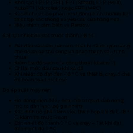
Khởi tạo LPPP (CFII), FPT (Smart), LPP (MHI),
AutoPTI (Microlink) hoặc FPTI(MPC)
Xác định các bộ phận hoạt động bình thường khi
thiết lập các thông số yêu cầu của hàng hóa
Hiệu chỉnh cảm biến và Partlow
Cài đặt nhiệt độ đặt trước thành -18 ° C:
Bắt đầu và kiểm tra xem thiết bị đã chuyển sang
chế độ xả đá thủ công và hoàn thành chu trình
chưa
Kiểm tra độ sạch của cống thoát (drains ?)
Ghi lại mức dầu sau khi xả đá
Khi nhiệt độ đạt đến -18 ° C và thiết bị chạy ở chế
độ hoàn toàn mát mẻ
Đo áp suất máy nén
Đo dòng điện (Máy nén, mô tơ quạt dàn nóng,
mô tơ dàn lạnh, bộ gia nhiệt)
Xác định bộ phận làm việc thích hợp khi đạt -18 °
C, kiểm tra mức Freon
Đặt nhiệt độ thành 0 ° C và chạy – Tắt khi đạt
đến nhiệt độ 0 ° C