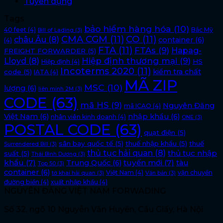
Tuyển dụng
Tags
bảo hiểm hàng hóa
(10)
40 feet
(4)
Bắc Mỹ
Bill of Lading
(3)
CMA CGM
(11)
CO
(11)
châu Âu
(8)
container
(6)
(4)
FTA
(11)
FTAs
(9)
Hapag-
FREIGHT FORWARDER
(5)
Lloyd
(8)
Hiệp định thương mại
(9)
HS
Hiệp định
(4)
Incoterms 2020
(11)
kiểm tra chất
code
(5)
IATA
(4)
MÃ ZIP
MSC
(10)
lượng
(6)
liên minh 2M
(3)
CODE
(63)
mã HS
(9)
Nguyên Đăng
mã ICAO
(4)
Việt Nam
(6)
nhập khẩu
(6)
nhân viên kinh doanh
(4)
ONE
(3)
POSTAL CODE
(63)
quạt điện
(5)
sân bay quốc tế
(5)
thuế nhập khẩu
(5)
thuế
Surrendered Bill
(3)
thủ tục hải quan
(8)
thủ tục nhập
suất
(5)
Thái Bình Dương
(3)
khẩu
(7)
tuyến mới
(7)
Trung Quốc
(6)
tàu
Top 50
(3)
container
(6)
Việt Nam
(4)
vận chuyển
tờ khai hải quan
(3)
Văn bản
(3)
đường biển
(4)
xuất nhập khẩu
(4)
NGUYÊN ĐĂNG VIỆT NAM FORWADING
Số 32, ngõ 10 Nguyễn Văn Huyên, Cầu Giấy, Hà Nội