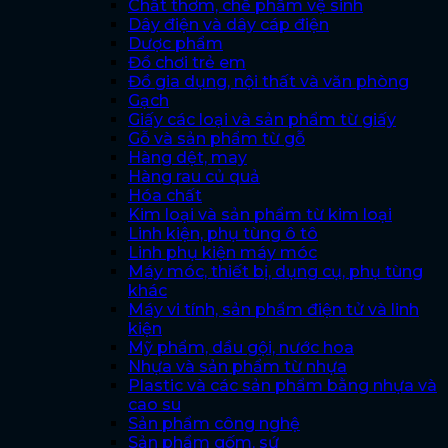
Chất thơm, chế phẩm vệ sinh
Dây điện và dây cáp điện
Dược phẩm
Đồ chơi trẻ em
Đồ gia dụng, nội thất và văn phòng
Gạch
Giấy các loại và sản phẩm từ giấy
Gỗ và sản phẩm từ gỗ
Hàng dệt, may
Hàng rau củ quả
Hóa chất
Kim loại và sản phẩm từ kim loại
Linh kiện, phụ tùng ô tô
Linh phụ kiện máy móc
Máy móc, thiết bị, dụng cụ, phụ tùng
khác
Máy vi tính, sản phẩm điện tử và linh
kiện
Mỹ phẩm, dầu gội, nước hoa
Nhựa và sản phẩm từ nhựa
Plastic và các sản phẩm bằng nhựa và
cao su
Sản phẩm công nghệ
Sản phẩm gốm, sứ