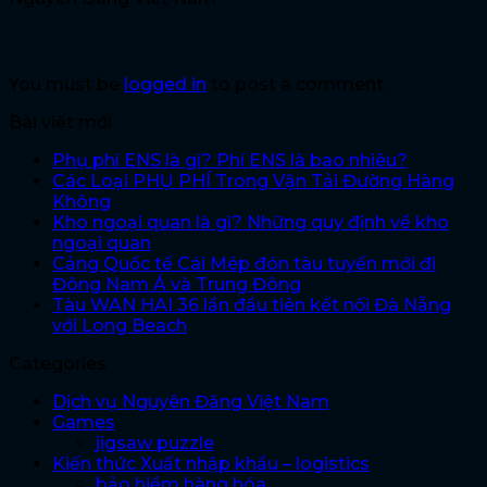
Leave a Reply
You must be
logged in
to post a comment.
Bài viết mới
Phụ phí ENS là gì? Phí ENS là bao nhiêu?
Các Loại PHỤ PHÍ Trong Vận Tải Đường Hàng
Không
Kho ngoại quan là gì? Những quy định về kho
ngoại quan
Cảng Quốc tế Cái Mép đón tàu tuyến mới đi
Đông Nam Á và Trung Đông
Tàu WAN HAI 36 lần đầu tiên kết nối Đà Nẵng
với Long Beach
Categories
Dịch vụ Nguyên Đăng Việt Nam
Games
jigsaw puzzle
Kiến thức Xuất nhập khẩu – logistics
bảo hiểm hàng hóa