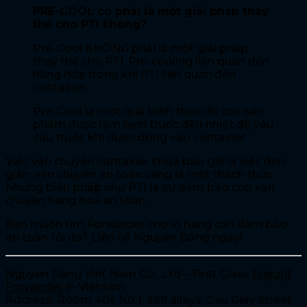
PRE-COOL có phải là một giải pháp thay
thế cho PTI không?
Pre-Cool KHÔNG phải là một giải pháp
thay thế cho PTI. Pre-cooling liên quan đến
hàng hóa trong khi PTI liên quan đến
container.
Pre-Cool là một quá trình theo đó các sản
phẩm được làm lạnh trước đến nhiệt độ yêu
cầu trước khi được đóng vào container
Việc vận chuyển container chưa bao giờ là việc đơn
giản, vận chuyển an toàn càng là một thách thức.
Những biện pháp như PTI là sự đảm bảo cho vận
chuyển hàng hóa an toàn.
Bạn muốn tìm Forwarder cho lô hàng cần đảm bảo
an toàn tối đa? Liên hệ Nguyên Đăng ngay!
Nguyen Dang Viet Nam Co., Ltd – First Class
Freight
Forwarder
in Vietnam
Address: Room 401, No 1, 329 alleys, Cau Giay Street,