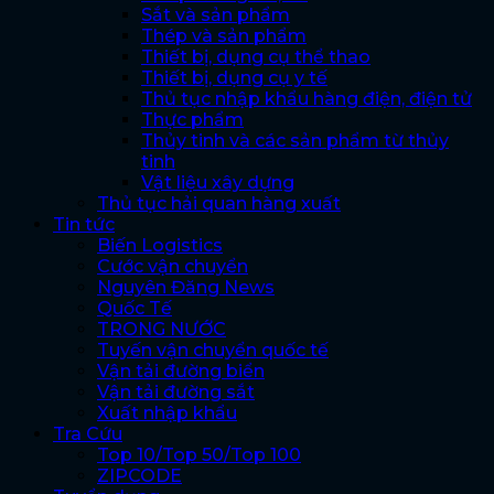
Sắt và sản phẩm
Thép và sản phẩm
Thiết bị, dụng cụ thể thao
Thiết bị, dụng cụ y tế
Thủ tục nhập khẩu hàng điện, điện tử
Thực phẩm
Thủy tinh và các sản phẩm từ thủy
tinh
Vật liệu xây dựng
Thủ tục hải quan hàng xuất
Tin tức
Biến Logistics
Cước vận chuyển
Nguyên Đăng News
Quốc Tế
TRONG NƯỚC
Tuyến vận chuyển quốc tế
Vận tải đường biển
Vận tải đường sắt
Xuất nhập khẩu
Tra Cứu
Top 10/Top 50/Top 100
ZIPCODE