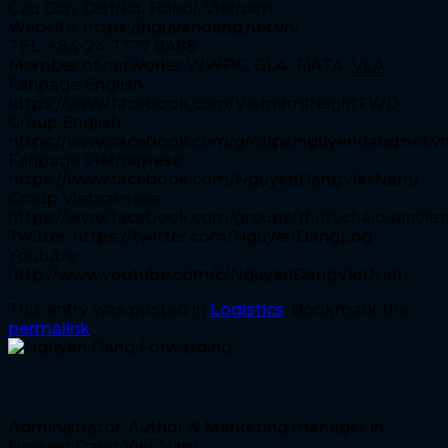
Cau Giay District, Hanoi, Vietnam
Website: https://nguyendang.net.vn/
TEL: +84-24 7777 8468
Member of networks: WWPC, GLA, FIATA,
VLA
Fanpage English:
https://www.facebook.com/VietnamfreightFWD
Group English:
https://www.facebook.com/groups/nguyendang.net.v
Fanpage Vietnamese:
https://www.facebook.com/NguyenDangVietNam/
Group Vietnamese:
https://www.facebook.com/groups/thutuchaiquanvie
Twitter: https://twitter.com/NguyenDangLog
Youtube:
http://www.youtube.com/c/NguyênĐăngViệtNam
This entry was posted in
Logistics
. Bookmark the
permalink
.
Nguyen Dang Forwarding
Administrator, Author & Marketing manager in
Nguyen Dang Viet Nam