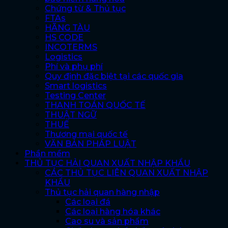
Chứng từ & Thủ tục
FTAs
HÃNG TÀU
HS CODE
INCOTERMS
Logistics
Phí và phụ phí
Quy định đặc biệt tại các quốc gia
Smart logistics
Testing Center
THANH TOÁN QUỐC TẾ
THUẬT NGỮ
THUẾ
Thương mại quốc tế
VĂN BẢN PHÁP LUẬT
Phần mềm
THỦ TỤC HẢI QUAN XUẤT NHẬP KHẨU
CÁC THỦ TỤC LIÊN QUAN XUẤT NHẬP
KHẨU
Thủ tục hải quan hàng nhập
Các loại đá
Các loại hàng hóa khác
Cao su và sản phẩm