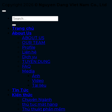
Copyright 2026 ©
Nguyen Dang Viet Nam Co., Ltd
Trang chủ
About Us
ABOUT US
OUR TEAM
Profile
Liên hệ
Dịch vụ
TUYỂN DỤNG
FAQ
Media
Ảnh
Video
Tài liệu
Tin Tức
Kiến thức
Chuyên Ngành
thủ tục mặt hàng
Thủ thuật phần mềm