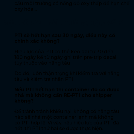
cầu môi trường có nồng độ oxy thấp để hạn chế
oxy hóa…
Một số câu hỏi thường gặp về PTI
PTI sẽ hết hạn sau 30 ngày, điều này có
chính xác không?
Hiệu lực của PTI có thể kéo dài từ 30 đến
180 ngày kể từ ngày ghi trên pre-trip decal
tùy thuộc vào hãng tàu
Do đó, luôn thận trọng khi kiểm tra với hãng
tàu và kiểm tra nhãn PTI
Nếu PTI hết hạn thì container đó có được
nhả mà không cần RE-PTI cho shipper
không?
Để tránh tránh khiếu nại, không có hãng tàu
nào sẽ nhả một container lạnh mà không
có PTI hợp lệ. Vì vậy, nếu hiệu lực của PTI đã
hết, thì PTI thứ hai sẽ được thực hiện.