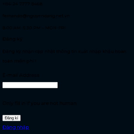
+84-24 7777 8468
fernando@nguyendang.net.vn
8:00 AM-5:30 PM – MON-FRI
Đăng ký
Đăng ký nhận cập nhật thông tin xuất nhập khẩu hoàn
toàn miễn phí !
E-mail Address
Only fill in if you are not human
Đăng nhập