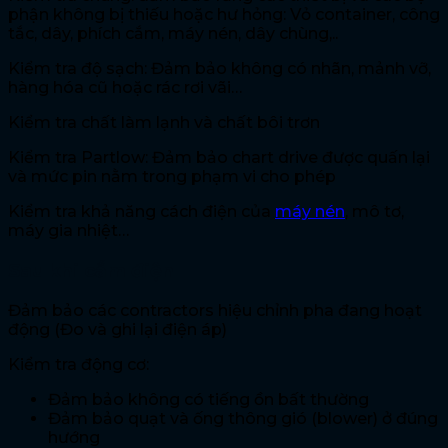
phận không bị thiếu hoặc hư hỏng: Vỏ container, công
tắc, dây, phích cắm, máy nén, dây chùng,..
Kiểm tra độ sạch: Đảm bảo không có nhãn, mảnh vỡ,
hàng hóa cũ hoặc rác rơi vãi…
Kiểm tra chất làm lạnh và chất bôi trơn
Kiểm tra Partlow: Đảm bảo chart drive được quấn lại
và mức pin nằm trong phạm vi cho phép
Kiểm tra khả năng cách điện của
máy nén
, mô tơ,
máy gia nhiệt…
Sau khi cắm điện
Đảm bảo các contractors hiệu chỉnh pha đang hoạt
động (Đo và ghi lại điện áp)
Kiểm tra động cơ:
Đảm bảo không có tiếng ồn bất thường
Đảm bảo quạt và ống thông gió (blower) ở đúng
hướng