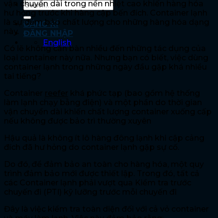
vận chuyển dài trong nền nhiệt cao khiến hàng hóa
hư hỏng trước khi hàng cập bến đích. Container lạnh
là sự đảm bảo chất lượng cho những hàng hóa dạng
ĐĂNG KÍ
này.
ĐĂNG NHẬP
English
Có lẽ không cần bàn nhiều đến những tác dụng của
loại container này nữa. Nhưng bạn có biết, việc dùng
container lạnh trong những ngày đầu gặp khá nhiều
tai tiếng?
Container
reefer
khá phức tạp (bao gồm hệ thống
làm lạnh chạy bằng điện) và một phần do thời gian
vận chuyển dài khiến chất lượng container xuống cấp
nếu không được bảo trì thường xuyên
Hậu quả là không ít lô hàng đông lạnh khi cập cảng
đích đã hư hỏng do container lạnh gặp sự cố.
Do đó, để đảm bảo an toàn cho hàng hóa, một quy
trình đảm bảo mới được thiết lập. Trong đó, tất cả
các Container lạnh phải vượt qua Kiểm tra trước
chuyến đi (PTI) kỹ lưỡng trước mỗi chuyến đi
Đây là việc kiểm tra toàn diện đối với cả vỏ container