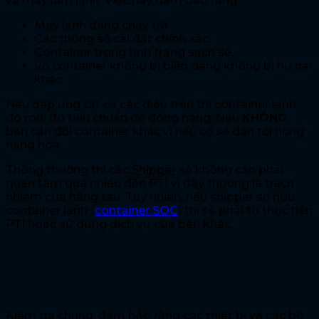
và máy làm lạnh. Việc này đảm bảo rằng:
Máy lạnh đang chạy tốt
Các thông số cài đặt chính xác
Container trong tình trạng sạch sẽ,
Vỏ container không bị biến dạng không bị hư hại
khác
Nếu đáp ứng tất cả các điều trên thì container lạnh
đó mới đủ tiêu chuẩn để đóng hàng. Nếu
KHÔNG
,
bạn cần đổi container khác vì nếu cố sẽ dẫn tới hỏng
hàng hóa
Thông thường thì các
Shipper
sẽ không cần phải
quan tâm quá nhiều đến PTI vì đây thường là trách
nhiệm của hãng tàu. Tuy nhiên, nếu shipper sở hữu
container lạnh (
container SOC
) thì sẽ phải tự thực hện
PTI hoặc sử dụng dịch vụ của bên khác.
PTI container lạnh như thế nào?
Trước khi cắm điện
Kiểm tra chung: đảm bảo rằng các thiết bị và các bộ