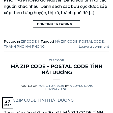
PHỐ HẢI PHÒNG do Nguyên Đăng sưu tầm từ các
nguồn khác nhau. Danh sách các bưu cục được sắp
xếp theo từng huyện, thị xã, thành phố để […]
CONTINUE READING
→
Posted in
ZIPCODE
|
Tagged
MÃ ZIP CODE
,
POSTAL CODE
,
THÀNH PHỐ HẢI PHÒNG
Leave a comment
ZIPCODE
MÃ ZIP CODE – POSTAL CODE TỈNH
HẢI DƯƠNG
POSTED ON
MARCH 27, 2020
BY
NGUYEN DANG
FORWARDING
27
Mar
Theo bản cập nhật mới nhất, MÃ ZIP CODE TỈNH