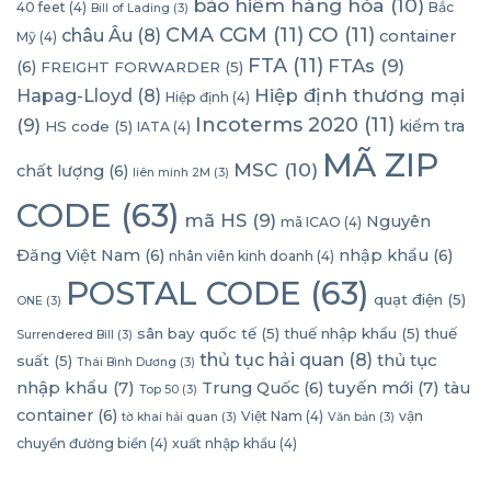
bảo hiểm hàng hóa
(10)
40 feet
(4)
Bắc
Bill of Lading
(3)
CMA CGM
(11)
CO
(11)
châu Âu
(8)
container
Mỹ
(4)
FTA
(11)
FTAs
(9)
(6)
FREIGHT FORWARDER
(5)
Hapag-Lloyd
(8)
Hiệp định thương mại
Hiệp định
(4)
Incoterms 2020
(11)
(9)
kiểm tra
HS code
(5)
IATA
(4)
MÃ ZIP
MSC
(10)
chất lượng
(6)
liên minh 2M
(3)
CODE
(63)
mã HS
(9)
Nguyên
mã ICAO
(4)
Đăng Việt Nam
(6)
nhập khẩu
(6)
nhân viên kinh doanh
(4)
POSTAL CODE
(63)
quạt điện
(5)
ONE
(3)
sân bay quốc tế
(5)
thuế nhập khẩu
(5)
thuế
Surrendered Bill
(3)
thủ tục hải quan
(8)
thủ tục
suất
(5)
Thái Bình Dương
(3)
nhập khẩu
(7)
tuyến mới
(7)
Trung Quốc
(6)
tàu
Top 50
(3)
container
(6)
Việt Nam
(4)
vận
tờ khai hải quan
(3)
Văn bản
(3)
chuyển đường biển
(4)
xuất nhập khẩu
(4)