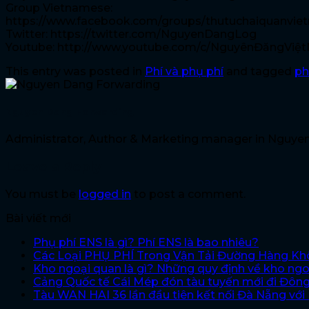
Group Vietnamese:
https://www.facebook.com/groups/thutuchaiquanvie
Twitter: https://twitter.com/NguyenDangLog
Youtube: http://www.youtube.com/c/NguyênĐăngViệ
This entry was posted in
Phí và phụ phí
and tagged
ph
Nguyen Dang Forwarding
Administrator, Author & Marketing manager in Nguye
Leave a Reply
You must be
logged in
to post a comment.
Bài viết mới
Phụ phí ENS là gì? Phí ENS là bao nhiêu?
Các Loại PHỤ PHÍ Trong Vận Tải Đường Hàng K
Kho ngoại quan là gì? Những quy định về kho ng
Cảng Quốc tế Cái Mép đón tàu tuyến mới đi Đôn
Tàu WAN HAI 36 lần đầu tiên kết nối Đà Nẵng vớ