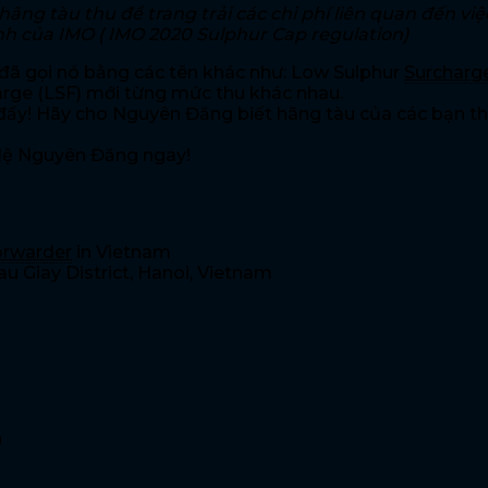
ãng tàu thu để trang trải các chi phí liên quan đến v
ịnh của IMO ( IMO 2020 Sulphur Cap regulation)
đã gọi nó bằng các tên khác như: Low Sulphur
Surcharg
arge (LSF) mới từng mức thu khác nhau.
 đấy! Hãy cho Nguyên Đăng biết hãng tàu của các bạn th
Hệ Nguyên Đăng ngay!
orwarder
in Vietnam
au Giay District, Hanoi, Vietnam
n