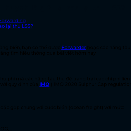
 huỳnh là gì? Tại sao lại thu LSS?
Forwarding
ờng biển, bạn có thể được
Forwarder
hoặc các hãng tàu 
ăng tìm hiểu thông qua bài viết hôm nay
hụ phí mà các hãng tàu thu để trang trải các chi phí liê
 với quy định của
IMO
( IMO 2020 Sulphur Cap regulatio
hoặc gộp chung với cước biển (ocean freight) với mức:
 OOG,…