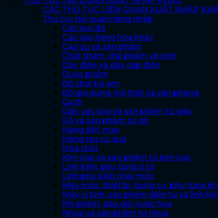
THỦ TỤC HẢI QUAN XUẤT NHẬP KHẨU
CÁC THỦ TỤC LIÊN QUAN XUẤT NHẬP KH
Thủ tục hải quan hàng nhập
Các loại đá
Các loại hàng hóa khác
Cao su và sản phẩm
Chất thơm, chế phẩm vệ sinh
Dây điện và dây cáp điện
Dược phẩm
Đồ chơi trẻ em
Đồ gia dụng, nội thất và văn phòng
Gạch
Giấy các loại và sản phẩm từ giấy
Gỗ và sản phẩm từ gỗ
Hàng dệt, may
Hàng rau củ quả
Hóa chất
Kim loại và sản phẩm từ kim loại
Linh kiện, phụ tùng ô tô
Linh phụ kiện máy móc
Máy móc, thiết bị, dụng cụ, phụ tùng k
Máy vi tính, sản phẩm điện tử và linh ki
Mỹ phẩm, dầu gội, nước hoa
Nhựa và sản phẩm từ nhựa