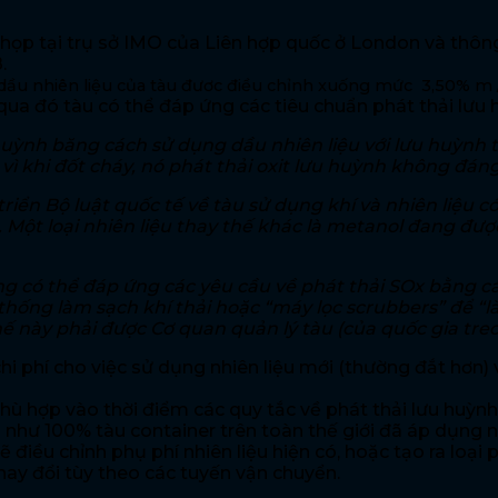
 họp tại trụ sở IMO của Liên hợp quốc ở London và thôn
.
 dầu nhiên liệu của tàu đươc điều chỉnh xuống mức 3,50% m 
 đó tàu có thể đáp ứng các tiêu chuẩn phát thải lưu h
uỳnh băng cách sử dụng dầu nhiên liệu với lưu huỳnh th
vì khi đốt cháy, nó phát thải oxit lưu huỳnh không đáng
iển Bộ luật quốc tế về tàu sử dụng khí và nhiên liệu c
. Một loại nhiên liệu thay thế khác là metanol đang đư
ũng có thể đáp ứng các yêu cầu về phát thải SOx bằng
ống làm sạch khí thải hoặc “máy lọc scrubbers” để “làm
ế này phải được Cơ quan quản lý tàu (của quốc gia treo
phí cho việc sử dụng nhiên liệu mới (thường đắt hơn) và 
hù hợp vào thời điểm các quy tắc về phát thải lưu huỳnh
Gần như 100% tàu container trên toàn thế giới đã áp dụn
điều chỉnh phụ phí nhiên liệu hiện có, hoặc tạo ra loại 
hay đổi tùy theo các tuyến vận chuyển.