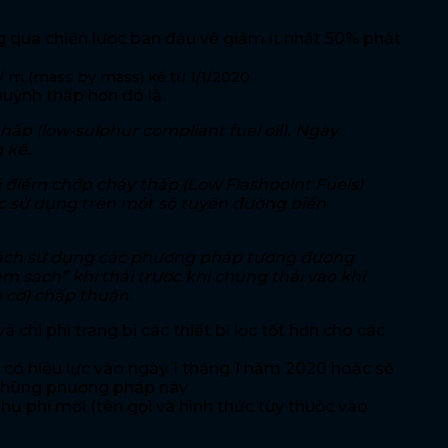
g qua chiến lược ban đầu về giảm ít nhất 50% phát
/ m (
mass by mass) kể từ 1/1/2020
uỳnh thấp hơn đó là:
ấp (low-sulphur compliant fuel oil). Ngày
 kể.
ó điểm chớp cháy thấp (Low Flashpoint Fuels)
ợc sử dụng trên một số tuyến đường biển
 cách sử dụng các phương pháp tương đương
 sạch” khí thải trước khi chúng thải vào khí
 cờ) chấp thuận.
chi phí trang bị các thiết bị lọc tốt hơn cho các
 có hiệu lực vào ngày 1 tháng 1 năm 2020 hoặc sẽ
g những phương pháp này
phụ phí mới (tên gọi và hình thức tùy thuộc vào