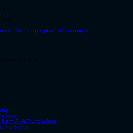
tnam
tNam
ụ phí LSS
,
Phụ phí phát thải lưu huỳnh
.
n Dang Viet Nam
hông
oại quan
g Nam Á và Trung Đông
i Long Beach