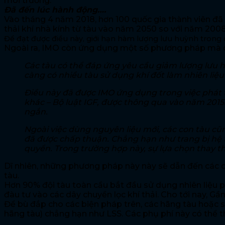
môi trường.
Đã đến lúc hành động….
Vào tháng 4 năm 2018, hơn 100 quốc gia thành viên đã
thải khí nhà kính từ tàu vào năm 2050 so với năm 2008
Để đạt được điều này, giới hạn hàm lượng lưu huỳnh trong
Ngoài ra, IMO còn ứng dụng một số phương pháp mà qua
Các tàu có thể đáp ứng yêu cầu giảm lượng lưu h
càng có nhiều tàu sử dụng khí đốt làm nhiên liệu 
Điều này đã được IMO ứng dụng trong việc phát tr
khác – Bộ luật IGF, được thông qua vào năm 2015
ngắn.
Ngoài việc dùng nguyên liệu mới, các con tàu c
đã được chấp thuận. Chẳng hạn như trang bị hệ th
quyển. Trong trường hợp này, sự lựa chọn thay th
Dĩ nhiên, những phương pháp này này sẽ dẫn đến các chi 
tàu.
Hơn 90% đội tàu toàn cầu bắt đầu sử dụng nhiên liệu p
đàu tư vào các dây chuyền lọc khí thải. Cho tới nay, 
Để bù đắp cho các biện pháp trên, các hãng tàu hoặc sẽ 
hãng tàu) chẳng hạn như LSS. Các phụ phí này có thể t