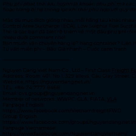
Phụ phí phát thải lưu huỳnh là khoản phụ phí mà các h
hoặc trang bị hệ thống lọc khí thải phù hợp với quy đ
Mặc dù mục đích giống nhau, mỗi hãng tàu khác nhau 
Control Area Surcharge (ECA), Low Sulphur Fuel Surch
Thế là các bạn đã biết rõ thêm về một đầu phụ phí rồi
nhiêu dưới comment nhé!
Bạn muốn vận chuyển hàng lẻ? hàng container? Liên 
Tư vấn miễn phí – Báo Giá nhanh – Cước cạnh tranh
——————————————
Nguyen Dang Viet Nam Co., Ltd – First Class
Freight F
Address: Room 401, No 1, 329 alleys, Cau Giay Street, C
Website: https://nguyendang.net.vn/
TEL: +84-24 7777 8468
Email: ovs.group@nguyendang.net.vn
Member of networks: WWPC, GLA, FIATA,
VLA
Fanpage English:
https://www.facebook.com/VietnamfreightFWD
Group English:
https://www.facebook.com/groups/nguyendang.net.v
Fanpage Vietnamese:
https://www.facebook.com/NguyenDangVietNam/