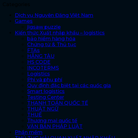
Categories
Dịch vụ Nguyên Đăng Việt Nam
Games
jigsaw puzzle
Kiến thức Xuất nhập khẩu – logistics
bảo hiểm hàng hóa
Chứng từ & Thủ tục
FTAs
HÃNG TÀU
HS CODE
INCOTERMS
Logistics
Phí và phụ phí
Quy định đặc biệt tại các quốc gia
Smart logistics
Testing Center
THANH TOÁN QUỐC TẾ
THUẬT NGỮ
THUẾ
Thương mại quốc tế
VĂN BẢN PHÁP LUẬT
Phần mềm