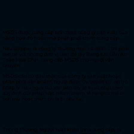
Đơn vị phát hành và sử dụng Bảng Chỉ Dẫn
An Toàn Hóa Chất trong vận chuyển
MSDS được cung cấp bởi chính công ty sản xuất của
hàng hóa đó hoặc nhà phân phối chính cung cấp.
Nếu
shipper
là công ty thương mại, cá nhân… thì phải
liên hệ với những đơn vị trên để lấy Bảng Chỉ Dẫn An
Toàn Hóa Chất, cung cấp MSDS cho người vận
chuyển
MSDS cần có dấu mộc của công ty sản xuất hoặc
phân phối sản phẩm, người được ủy quyền có vai trò
pháp lý.
Nếu ngụy tạo văn bản này
sẽ bị xử phạt theo
quy định của pháp luật. Nếu vi phạm, lô hàng có thể bị
tịch thu, hoặc thậm chí là bị tiêu hủy.
Hướng dẫn làm Bảng Chỉ Dẫn An Toàn Hóa
Chất
Thông thường, Người xuất khẩu (nhà cung cấp) là