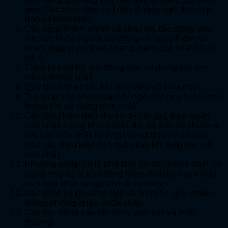
gen. Các biểu hiện và triệu chứng ngộ độc cấp
tính và kinh niên.
Các nguy hiểm chính về cháy nổ, tác động xấu
lên sức khỏe người lao động và nguy hiểm về
phản ứng, ví dụ theo thang đánh giá NFPA từ 0
tới 4.
Thiết bị bảo hộ lao động cần sử dụng khi làm
việc với hóa chất.
Quy trình thao tác khi làm việc với hóa chất.
Trợ giúp y tế khẩn cấp khi ngộ độc hay bị tai nạn
trong khi sử dụng hóa chất.
Các điều kiện tiêu chuẩn để lưu giữ, bảo quản
hóa chất trong kho (nhiệt độ, độ ẩm, độ thoáng
khí, các hóa chất không tương thích v.v) cũng
như các điều kiện cần tuân thủ khi tiếp xúc với
hóa chất.
Phương pháp xử lý phế thải có chứa hóa chất đó
cũng như xử lý kho tàng theo định kỳ hay khi bị
rò rỉ hóa chất ra ngoài môi trường.
Các thiết bị, phương tiện và trình tự, quy chuẩn
trong phòng cháy-chữa cháy.
Các tác động xấu lên thủy sinh vật và môi
trường.