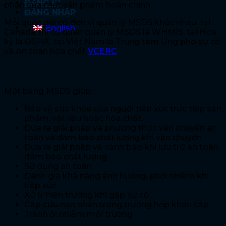
ĐĂNG KÍ
phần của một sản phẩm hoàn chỉnh.
ĐĂNG NHẬP
Mỗi quốc gia có đơn vị quản lý MSDS khác nhau, tại
English
Canada thì cơ quan quản lý MSDS là WHMIS, tại Hoa
kỳ là OSHA, tại Việt Nam là Trung tâm Ứng phó sự cố
và An toàn hóa chất
VCERC
Vai trò của MSDS
Một bảng MSDS giúp:
Bảo vệ sức khỏe của người tiếp xúc trực tiếp sản
phẩm, vật liệu hoặc hóa chất.
Đưa ra giải pháp và phương thức vận chuyển an
toàn và đảm bảo chất lượng khi vận chuyển
Đưa ra giải pháp và cảnh báo khi lưu trữ an toàn,
đảm bảo chất lượng
Sử dụng an toàn
Đánh giá khả năng ảnh hưởng, phơi nhiễm khi
tiếp xúc
Xử lý hiện trường khi gặp sự cố
Cấp cứu nạn nhân trong trường hợp khẩn cấp
Tránh ôi nhiễm môi trường