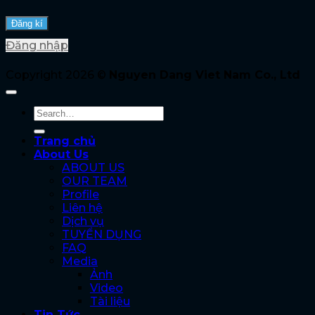
Đăng nhập
Copyright 2026 ©
Nguyen Dang Viet Nam Co., Ltd
Trang chủ
About Us
ABOUT US
OUR TEAM
Profile
Liên hệ
Dịch vụ
TUYỂN DỤNG
FAQ
Media
Ảnh
Video
Tài liệu
Tin Tức