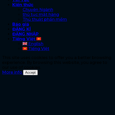
Kiến thức
Chuyên Ngành
thủ tục mặt hàng
Thủ thuật phần mềm
Báo giá
ĐĂNG KÍ
ĐĂNG NHẬP
Tiếng Việt
English
Tiếng Việt
This site uses cookies to offer you a better browsing
experience. By browsing this website, you agree to
our use of cookies.
More info
Accept