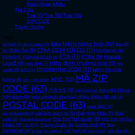
Xuất nhập khẩu
Tra Cứu
Top 10/Top 50/Top 100
ZIPCODE
Tuyển dụng
Tags
bảo hiểm hàng hóa
(10)
40 feet
(4)
Bắc Mỹ
Bill of Lading
(3)
CMA CGM
(11)
CO
(11)
châu Âu
(8)
container
(6)
(4)
FTA
(11)
FTAs
(9)
Hapag-
FREIGHT FORWARDER
(5)
Lloyd
(8)
Hiệp định thương mại
(9)
HS
Hiệp định
(4)
Incoterms 2020
(11)
kiểm tra chất
code
(5)
IATA
(4)
MÃ ZIP
MSC
(10)
lượng
(6)
liên minh 2M
(3)
CODE
(63)
mã HS
(9)
Nguyên Đăng
mã ICAO
(4)
Việt Nam
(6)
nhập khẩu
(6)
nhân viên kinh doanh
(4)
ONE
(3)
POSTAL CODE
(63)
quạt điện
(5)
sân bay quốc tế
(5)
thuế nhập khẩu
(5)
thuế
Surrendered Bill
(3)
thủ tục hải quan
(8)
thủ tục nhập
suất
(5)
Thái Bình Dương
(3)
khẩu
(7)
tuyến mới
(7)
Trung Quốc
(6)
tàu
Top 50
(3)
container
(6)
Việt Nam
(4)
vận chuyển
tờ khai hải quan
(3)
Văn bản
(3)