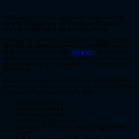
MSDS và vận chuyển hàng hóa
MSDS được hãng tàu yêu cầu cho tất cả các mặt
hàng có thể gây nguy hiểm hoặc ảnh hưởng tới các
mặt hàng khác trong quá trình vận chuyển
Không phải mọi mặt hàng đều cần MSDS. Các mặt
hàng yêu cầu loại văn bản này là nhóm mặt hàng có
nguy cơ như hóa chất, than,
mỹ phẩm
, chất tẩy rửa,
dung môi, sơn, sản phẩm làm sạch,… Vì những thành
phần của chúng có thể gây cháy nổ, tan chảy, ăn mòn,
bốc mùi, vv…
MSDS có tác dụng như một chỉ dẫn để các bên liên
quan thực hiện đầy đủ các quy trình an toàn cho hàng
hóa và phương tiện vận chuyển như
Đóng gói hàng hóa
Xử lý độ ẩm, nhiệt độ
Tránh rung lắc mạnh
Tránh môi trường từ tính
Sắp xếp vị trí hàng hóa trên phương tiện vận
chuyển
Xử lý hàng khi có sự cố đổ, tràn, bay hơi….