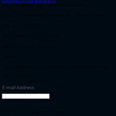
đường biển
(4)
xuất nhập khẩu
(4)
NGUYÊN ĐĂNG VIỆT NAM FORWADING
Số 32, ngõ 10 Nguyễn Văn Huyên, Cầu Giấy, Hà Nội
+84-24 7777 8468
fernando@nguyendang.net.vn
8:00 AM-5:30 PM – MON-FRI
Đăng ký
Đăng ký nhận cập nhật thông tin xuất nhập khẩu hoàn
toàn miễn phí !
E-mail Address
Only fill in if you are not human