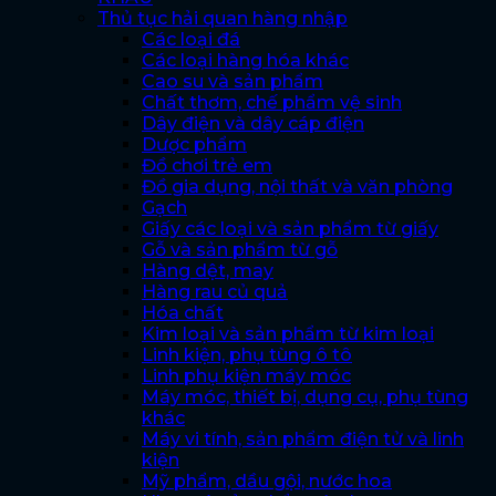
Thủ tục hải quan hàng nhập
Các loại đá
Các loại hàng hóa khác
Cao su và sản phẩm
Chất thơm, chế phẩm vệ sinh
Dây điện và dây cáp điện
Dược phẩm
Đồ chơi trẻ em
Đồ gia dụng, nội thất và văn phòng
Gạch
Giấy các loại và sản phẩm từ giấy
Gỗ và sản phẩm từ gỗ
Hàng dệt, may
Hàng rau củ quả
Hóa chất
Kim loại và sản phẩm từ kim loại
Linh kiện, phụ tùng ô tô
Linh phụ kiện máy móc
Máy móc, thiết bị, dụng cụ, phụ tùng
khác
Máy vi tính, sản phẩm điện tử và linh
kiện
Mỹ phẩm, dầu gội, nước hoa