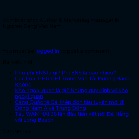
Nguyen Dang Forwarding
Administrator, Author & Marketing manager in
Nguyen Dang Viet Nam
Leave a Reply
You must be
logged in
to post a comment.
Bài viết mới
Phụ phí ENS là gì? Phí ENS là bao nhiêu?
Các Loại PHỤ PHÍ Trong Vận Tải Đường Hàng
Không
Kho ngoại quan là gì? Những quy định về kho
ngoại quan
Cảng Quốc tế Cái Mép đón tàu tuyến mới đi
Đông Nam Á và Trung Đông
Tàu WAN HAI 36 lần đầu tiên kết nối Đà Nẵng
với Long Beach
Categories