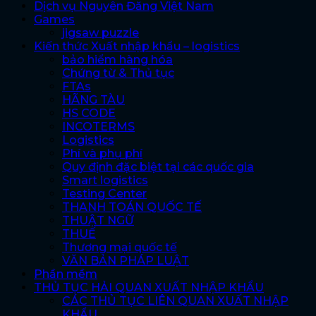
Dịch vụ Nguyên Đăng Việt Nam
Games
jigsaw puzzle
Kiến thức Xuất nhập khẩu – logistics
bảo hiểm hàng hóa
Chứng từ & Thủ tục
FTAs
HÃNG TÀU
HS CODE
INCOTERMS
Logistics
Phí và phụ phí
Quy định đặc biệt tại các quốc gia
Smart logistics
Testing Center
THANH TOÁN QUỐC TẾ
THUẬT NGỮ
THUẾ
Thương mại quốc tế
VĂN BẢN PHÁP LUẬT
Phần mềm
THỦ TỤC HẢI QUAN XUẤT NHẬP KHẨU
CÁC THỦ TỤC LIÊN QUAN XUẤT NHẬP
KHẨU