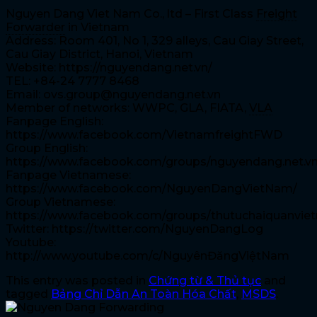
Nguyen Dang Viet Nam Co., ltd – First Class
Freight
Forwarder
in Vietnam
Address: Room 401, No 1, 329 alleys, Cau Giay Street,
Cau Giay District, Hanoi, Vietnam
Website: https://nguyendang.net.vn/
TEL: +84-24 7777 8468
Email: ovs.group@nguyendang.net.vn
Member of networks: WWPC, GLA, FIATA,
VLA
Fanpage English:
https://www.facebook.com/VietnamfreightFWD
Group English:
https://www.facebook.com/groups/nguyendang.net.v
Fanpage Vietnamese:
https://www.facebook.com/NguyenDangVietNam/
Group Vietnamese:
https://www.facebook.com/groups/thutuchaiquanvie
Twitter: https://twitter.com/NguyenDangLog
Youtube:
http://www.youtube.com/c/NguyênĐăngViệtNam
This entry was posted in
Chứng từ & Thủ tục
and
tagged
Bảng Chỉ Dẫn An Toàn Hóa Chất
,
MSDS
.