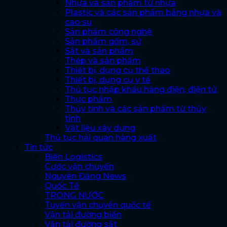
Nhựa và sản phẩm từ nhựa
Plastic và các sản phẩm bằng nhựa và
cao su
Sản phẩm công nghệ
Sản phẩm gốm, sứ
Sắt và sản phẩm
Thép và sản phẩm
Thiết bị, dụng cụ thể thao
Thiết bị, dụng cụ y tế
Thủ tục nhập khẩu hàng điện, điện tử
Thực phẩm
Thủy tinh và các sản phẩm từ thủy
tinh
Vật liệu xây dựng
Thủ tục hải quan hàng xuất
Tin tức
Biến Logistics
Cước vận chuyển
Nguyên Đăng News
Quốc Tế
TRONG NƯỚC
Tuyến vận chuyển quốc tế
Vận tải đường biển
Vận tải đường sắt