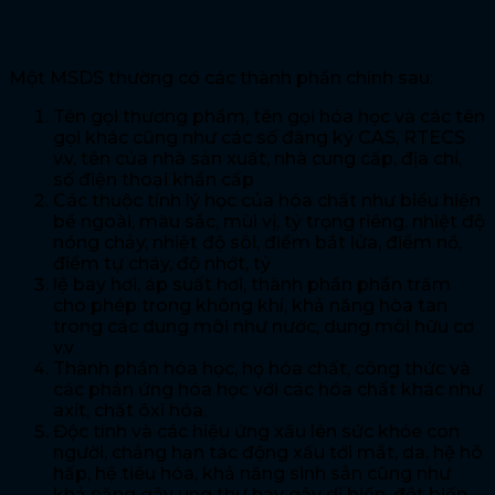
Safety Data Sheet
Một MSDS thường có các thành phần chính sau:
Tên gọi thương phẩm, tên gọi hóa học và các tên
gọi khác cũng như các số đăng ký CAS, RTECS
v.v. tên của nhà sản xuất, nhà cung cấp, địa chỉ,
số điện thoại khẩn cấp
Các thuộc tính lý học của hóa chất như biểu hiện
bề ngoài, màu sắc, mùi vị, tỷ trọng riêng, nhiệt độ
nóng chảy, nhiệt độ sôi, điểm bắt lửa, điểm nổ,
điểm tự cháy, độ nhớt, tỷ
lệ bay hơi, áp suất hơi, thành phần phần trăm
cho phép trong không khí, khả năng hòa tan
trong các dung môi như nước, dung môi hữu cơ
v.v
Thành phần hóa học, họ hóa chất, công thức và
các phản ứng hóa học với các hóa chất khác như
axít, chất ôxi hóa.
Độc tính và các hiệu ứng xấu lên sức khỏe con
người, chẳng hạn tác động xấu tới mắt, da, hệ hô
hấp, hệ tiêu hóa, khả năng sinh sản cũng như
khả năng gây ung thư hay gây dị biến, đột biến