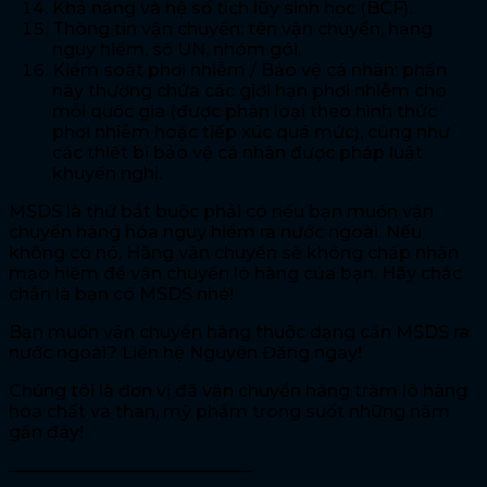
Khả năng và hệ số tích lũy sinh học (BCF).
Thông tin vận chuyển: tên vận chuyển, hạng
nguy hiểm, số UN, nhóm gói.
Kiểm soát phơi nhiễm / Bảo vệ cá nhân: phần
này thường chứa các giới hạn phơi nhiễm cho
mỗi quốc gia (được phân loại theo hình thức
phơi nhiễm hoặc tiếp xúc quá mức), cũng như
các thiết bị bảo vệ cá nhân được pháp luật
khuyến nghị.
MSDS là thứ bắt buộc phải có nếu bạn muốn vận
chuyển hàng hóa nguy hiểm ra nước ngoài. Nếu
không có nó, Hãng vận chuyển sẽ không chấp nhận
mạo hiểm để vận chuyển lô hàng của bạn. Hãy chắc
chắn là bạn có MSDS nhé!
Bạn muốn vận chuyển hàng thuộc dạng cần MSDS ra
nước ngoài? Liên hệ Nguyên Đăng ngay!
Chúng tôi là đơn vị đã vận chuyển hàng trăm lô hàng
hóa chất và than, mỹ phẩm trong suốt những năm
gần đây!
——————————————