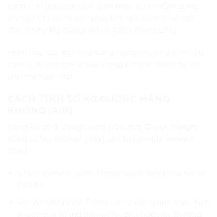
cách tính giá cước đơn giản theo đơn vị
Container
(hàng
FCL
) thì ta còn phải tính giá cước theo các
đơn vị như Kg (hàng air) và
CBM
(hàng
LCL
).
Hôm nay, các bạn hãy cùng Nguyên Đăng tìm hiểu
cách tính các đơn vị này trong từng lô hàng cụ thể
như thế nào nhé!
CÁCH TÍNH SỐ KG ĐƯỜNG HÀNG
KHÔNG (AIR)
Hàng air có 3 trọng lượng (Weight):
Gross Weight
(GW) và Vol Weight (V.W) và Chargeable Weight
(CW)
Gross Weight (GW): Trọng lượng hàng hóa kể cả
bao bì.
Vol Weight (V.W): Trọng lượng hàng tính theo kích
thước của thùng hàng. (Trường hợp này thường