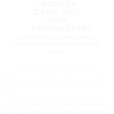
Skip
to
content
CHỨNG TỪ & THỦ TỤC
CÁCH TÍNH CHARGEABLE
WEIGHT VÀ CÁCH TÍNH THỂ
TÍCH
POSTED ON
APRIL 27, 2020
BY
NGUYEN DANG
FORWARDING
27
Apr
CÁCH TÍNH
CHARGEABLE WEIGHT
HÀNG AIR VÀ
THỂ TÍCH HÀNG LẺ – Trong vận tải quốc tế, ngoài