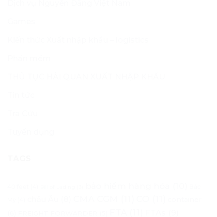
Dịch vụ Nguyên Đăng Việt Nam
Games
Kiến thức Xuất nhập khẩu – logistics
Phần mềm
THỦ TỤC HẢI QUAN XUẤT NHẬP KHẨU
Tin tức
Tra Cứu
Tuyển dụng
TAGS
bảo hiểm hàng hóa
(10)
40 feet
(4)
Bắc
Bill of Lading
(3)
CMA CGM
(11)
CO
(11)
châu Âu
(8)
container
Mỹ
(4)
FTA
(11)
FTAs
(9)
(6)
FREIGHT FORWARDER
(5)