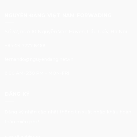
NGUYÊN ĐĂNG VIỆT NAM FORWADING
Số 32, ngõ 10 Nguyễn Văn Huyên, Cầu Giấy, Hà Nội
+84-24 7777 8468
fernando@nguyendang.net.vn
8:00 AM-5:30 PM – MON-FRI
ĐĂNG KÝ
Đăng ký nhận cập nhật thông tin xuất nhập khẩu hoàn
toàn miễn phí !