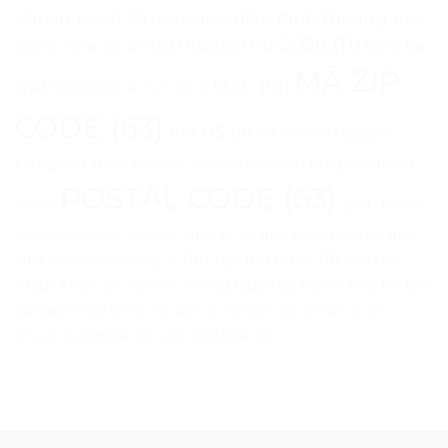
Hapag-Lloyd
(8)
Hiệp định thương mại
Hiệp định
(4)
Incoterms 2020
(11)
(9)
kiểm tra
HS code
(5)
IATA
(4)
MÃ ZIP
MSC
(10)
chất lượng
(6)
liên minh 2M
(3)
CODE
(63)
mã HS
(9)
Nguyên
mã ICAO
(4)
Đăng Việt Nam
(6)
nhập khẩu
(6)
nhân viên kinh doanh
(4)
POSTAL CODE
(63)
quạt điện
(5)
ONE
(3)
sân bay quốc tế
(5)
thuế nhập khẩu
(5)
thuế
Surrendered Bill
(3)
thủ tục hải quan
(8)
thủ tục
suất
(5)
Thái Bình Dương
(3)
nhập khẩu
(7)
tuyến mới
(7)
Trung Quốc
(6)
tàu
Top 50
(3)
container
(6)
Việt Nam
(4)
vận
tờ khai hải quan
(3)
Văn bản
(3)
chuyển đường biển
(4)
xuất nhập khẩu
(4)