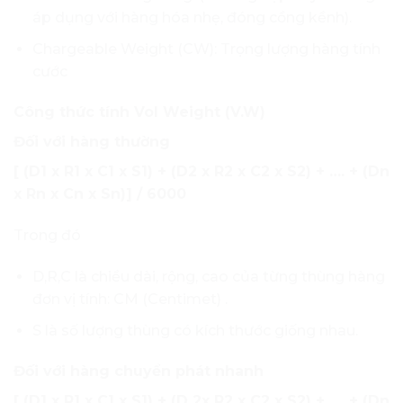
áp dụng với hàng hóa nhẹ, đóng cồng kềnh).
Chargeable Weight (CW): Trọng lượng hàng tính
cước
Công thức tính Vol Weight (V.W)
Đối với hàng thường
[ (D1 x R1 x C1 x S1) + (D2 x R2 x C2 x S2) + …. + (Dn
x Rn x Cn x Sn)] / 6000
Trong đó
D,R,C là chiều dài, rộng, cao của từng thùng hàng
đơn vị tính: CM (Centimet) .
S là số lượng thùng có kích thước giống nhau.
Đối với hàng chuyển phát nhanh
[ (D1 x R1 x C1 x S1) + (D 2x R2 x C2 x S2) + …. + (Dn