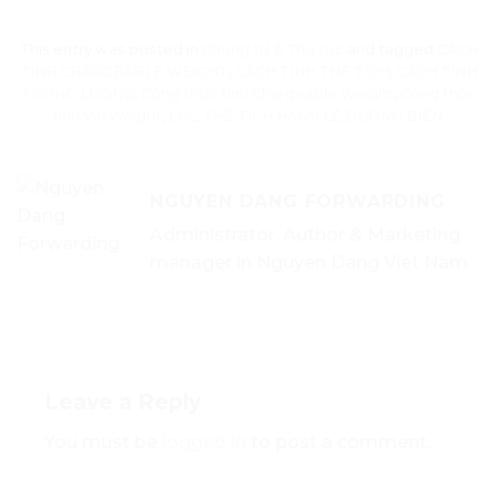
This entry was posted in
Chứng từ & Thủ tục
and tagged
CÁCH
TÍNH CHARGEABLE WEIGHT
,
CÁCH TÍNH THỂ TÍCH
,
CÁCH TÍNH
TRỌNG LƯỢNG
,
Công thức tính Chargeable Weight
,
Công thức
tính Vol Weight
,
LCL
,
THỂ TÍCH HÀNG LẺ ĐƯỜNG BIỂN
.
NGUYEN DANG FORWARDING
Administrator, Author & Marketing
manager in Nguyen Dang Viet Nam
Leave a Reply
You must be
logged in
to post a comment.