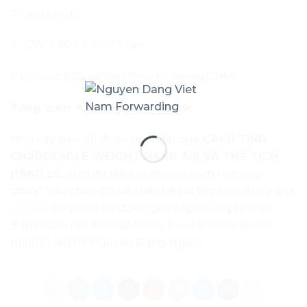
Trong khi đó
GW = 300 x 4 = 1.2 tấn
Vậy cước LCL sẽ tính theo số lượng CBM:
Tổng cước = 6.7 x đơn giá cước
Như vậy bạn đã được tìm hiểu qua
CÁCH TÍNH
CHARGEABLE WEIGHT HÀNG AIR VÀ THỂ TÍCH
HÀNG LẺ.
Bạn đã hiểu rõ những cách tính này
chưa? nếu chưa thì hãy liên hệ với Nguyên đăng qua
Official fanpage
để được giải đáp miễn phí nhé!
Bạn muốn tìm Forwarder uy tín cho lô hàng của
mình? Liên hệ Nguyên Đăng Ngay!