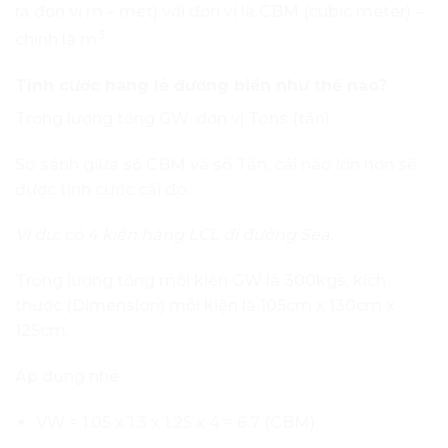
ra đơn vị m – mét) với đơn vị là CBM (cubic meter) –
3
chính là m
Tính cước hàng lẻ đường biển như thế nào?
Trọng lượng tổng GW: đơn vị Tons (tấn)
So sánh giữa số CBM và số Tấn, cái nào lớn hơn sẽ
được tính cước cái đó.
Ví dụ: có 4 kiện hàng LCL đi đường Sea.
Trọng lượng tổng mỗi kiện GW là 300kgs, kích
thước (Dimension) mỗi kiện là 105cm x 130cm x
125cm.
Áp dụng nhé:
VW = 1.05 x 1.3 x 1.25 x 4 = 6.7 (CBM)