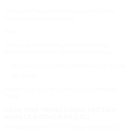
Thường GW dùng để khai Hải quan, còn CW để
hãng hàng không tính cước air.
Ví dụ:
Lô hàng có 3 thùng hàng, kích thước lần lượt:
405025cm, 609050cm, 505070cm. GW: 170kg.
V.W = (405025 + 609050+ 505070)/6000 = 82.5kg
GW: 170kg
Do GW > VW, Vậy nên CW tính cước lô hàng này:
170kg
CÁCH TÍNH TRỌNG LƯỢNG THỂ TÍCH
HÀNG LẺ ĐƯỜNG BIỂN (LCL)
Trọng lượng thể tích = Dài x Rộng x Cao (quy D, R, C