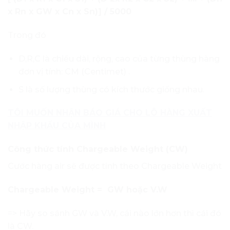
x Rn x GW x Cn x Sn)] / 5000
Trong đó
D,R,C là chiều dài, rộng, cao của từng thùng hàng
đơn vị tính: CM (Centimet) .
S là số lượng thùng có kích thước giống nhau.
TÔI MUỐN NHẬN BÁO GIÁ CHO LÔ HÀNG XUẤT
NHẬP KHẨU CỦA MÌNH
Công thức tính Chargeable Weight (CW)
Cước hàng air sẽ được tính theo Chargeable Weight
Chargeable Weight = GW hoặc V.W
=> Hãy so sánh GW và V.W, cái nào lớn hơn thì cái đó
là CW.