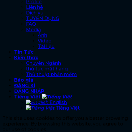
Profile
Liên hệ
Dịch vụ
TUYỂN DỤNG
FAQ
Media
Ảnh
Video
Tài liệu
Tin Tức
Kiến thức
Chuyên Ngành
thủ tục mặt hàng
Thủ thuật phần mềm
Báo giá
ĐĂNG KÍ
ĐĂNG NHẬP
Tiếng Việt
English
Tiếng Việt
This site uses cookies to offer you a better browsing
experience. By browsing this website, you agree to
our use of cookies.