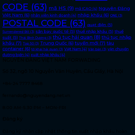
CODE
(63)
mã HS
(9)
Nguyên Đăng
mã ICAO
(4)
Việt Nam
(6)
nhập khẩu
(6)
nhân viên kinh doanh
(4)
ONE
(3)
POSTAL CODE
(63)
quạt điện
(5)
sân bay quốc tế
(5)
thuế nhập khẩu
(5)
thuế
Surrendered Bill
(3)
thủ tục hải quan
(8)
thủ tục nhập
suất
(5)
Thái Bình Dương
(3)
khẩu
(7)
tuyến mới
(7)
Trung Quốc
(6)
tàu
Top 50
(3)
container
(6)
Việt Nam
(4)
vận chuyển
tờ khai hải quan
(3)
Văn bản
(3)
đường biển
(4)
xuất nhập khẩu
(4)
NGUYÊN ĐĂNG VIỆT NAM FORWADING
Số 32, ngõ 10 Nguyễn Văn Huyên, Cầu Giấy, Hà Nội
+84-24 7777 8468
fernando@nguyendang.net.vn
8:00 AM-5:30 PM – MON-FRI
Đăng ký
Đăng ký nhận cập nhật thông tin xuất nhập khẩu hoàn