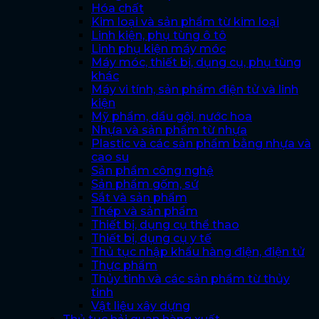
Hóa chất
Kim loại và sản phẩm từ kim loại
Linh kiện, phụ tùng ô tô
Linh phụ kiện máy móc
Máy móc, thiết bị, dụng cụ, phụ tùng
khác
Máy vi tính, sản phẩm điện tử và linh
kiện
Mỹ phẩm, dầu gội, nước hoa
Nhựa và sản phẩm từ nhựa
Plastic và các sản phẩm bằng nhựa và
cao su
Sản phẩm công nghệ
Sản phẩm gốm, sứ
Sắt và sản phẩm
Thép và sản phẩm
Thiết bị, dụng cụ thể thao
Thiết bị, dụng cụ y tế
Thủ tục nhập khẩu hàng điện, điện tử
Thực phẩm
Thủy tinh và các sản phẩm từ thủy
tinh
Vật liệu xây dựng