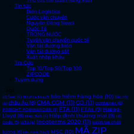
Thủ tục hải quan hàng xuất
Tin tức
Biến Logistics
Cước vận chuyển
Nguyên Đăng News
Quốc Tế
TRONG NƯỚC
Tuyến vận chuyển quốc tế
Vận tải đường biển
Vận tải đường sắt
Xuất nhập khẩu
Tra Cứu
Top 10/Top 50/Top 100
ZIPCODE
Tuyển dụng
Tags
bảo hiểm hàng hóa
(10)
40 feet
(4)
Bắc Mỹ
Bill of Lading
(3)
CMA CGM
(11)
CO
(11)
châu Âu
(8)
container
(6)
(4)
FTA
(11)
FTAs
(9)
Hapag-
FREIGHT FORWARDER
(5)
Lloyd
(8)
Hiệp định thương mại
(9)
HS
Hiệp định
(4)
Incoterms 2020
(11)
kiểm tra chất
code
(5)
IATA
(4)
MÃ ZIP
MSC
(10)
lượng
(6)
liên minh 2M
(3)