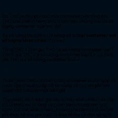
Cách tính Terminal Handling Charge
Do THC là đầu phí cho mỗi container nên tổng phí
THC cho mỗi lô hàng phụ thuộc vào chủng loại và số
lượng container của loại đó!
Ta có công thức cho 1 lô hàng có
n loại container với
số lượng khác nhau
như sau:
Tổng THC = Đơn giá THC 1 x số lượng container loại 1
+ đơn giá THC 2 x số lượng container loại 2 + ….+ Đơn
giá THC n x số lượng container loại n
Lịch sử thu phí THC
Trước năm 1990, các hãng tàu container thườn gộp cả
cước vận chuyển, xếp dỡ tại cảng và các chi phí liên
quan khác chung một báo giá
Tuy nhiên, cách báo giá này lại nảy sinh nhiều bất cập
đó là thiếu sự rõ ràng và minh bạch trong tính giá
cước. Cụ thể, khách hàng không thể nắm rõ được chi
phí thực tế cho giá cước là bao nhiêu và cho cảng là