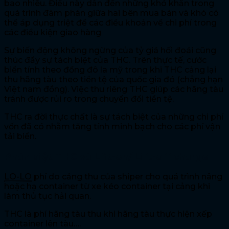
bao nhiêu. Điều này dẫn đến những khó khăn trong
quá trình đàm phán giữa hai bên mua bán và khó có
thể áp dụng triệt để các điều khoản về chi phí trong
các điều kiện giao hàng
Sự biến động không ngừng của tỷ giá hối đoái cũng
thúc đẩy sự tách biệt của THC. Trên thực tế, cước
biển tính theo đồng đô la mỹ trong khi THC cảng lại
thu hãng tàu theo tiền tệ của quốc gia đó (chẳng hạn
Việt nam đồng). Việc thu riêng THC giúp các hãng tàu
tránh được rủi ro trong chuyển đổi tiền tệ.
THC ra đời thực chất là sự tách biệt của những chi phí
vốn đã có nhằm tăng tính minh bạch cho các phí vận
tải biển.
Phân biệt THC và Lift-on/ Lift-off charge
LO-LO
phí do cảng thu của shiper cho quá trình nâng
hoặc hạ container từ xe kéo container tại cảng khi
làm thủ tục hải quan.
THC là phí hãng tàu thu khi hãng tàu thực hiện xếp
container lên tàu….