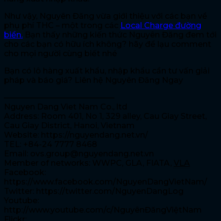
Như vậy, Nguyên Đăng vừa giới thiệu với các bạn về
phụ phí THC – một trong các
Local Charge đường
biển.
Bạn thấy những kiến thức Nguyên Đăng đem tới
cho các bạn có hữu ích không? hãy để lạu comment
cho mọi người cùng biết nhé
Bạn có lô hàng xuất khẩu, nhập khẩu cần tư vấn giải
pháp và báo giá? Liên hệ Nguyên Đăng Ngay
——————————————
Nguyen Dang Viet Nam Co., ltd
Address: Room 401, No 1, 329 alley, Cau Giay Street,
Cau Giay District, Hanoi, Vietnam
Website: https://nguyendang.net.vn/
TEL: +84-24 7777 8468
Email: ovs.group@nguyendang.net.vn
Member of networks: WWPC, GLA, FIATA,
VLA
Facebook:
https://www.facebook.com/NguyenDangVietNam/
Twitter: https://twitter.com/NguyenDangLog
Youtube:
http://www.youtube.com/c/NguyênĐăngViệtNam
Flickr: