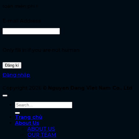
toàn miễn phí !
E-mail Address
Only fill in if you are not human
Đăng nhập
Copyright 2026 ©
Nguyen Dang Viet Nam Co., Ltd
Trang chủ
About Us
ABOUT US
OUR TEAM