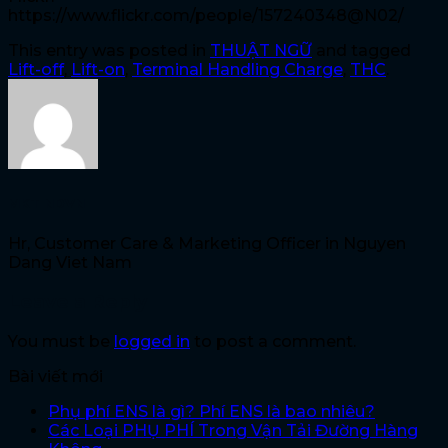
https://www.flickr.com/people/157240348@N02/
This entry was posted in
THUẬT NGỮ
and tagged
Lift-off
,
Lift-on
,
Terminal Handling Charge
,
THC
.
MKT NDVN
Hr, Customer Care & Marketing Officer in Nguyen
Dang Viet Nam
Leave a Reply
You must be
logged in
to post a comment.
Bài viết mới
Phụ phí ENS là gì? Phí ENS là bao nhiêu?
Các Loại PHỤ PHÍ Trong Vận Tải Đường Hàng