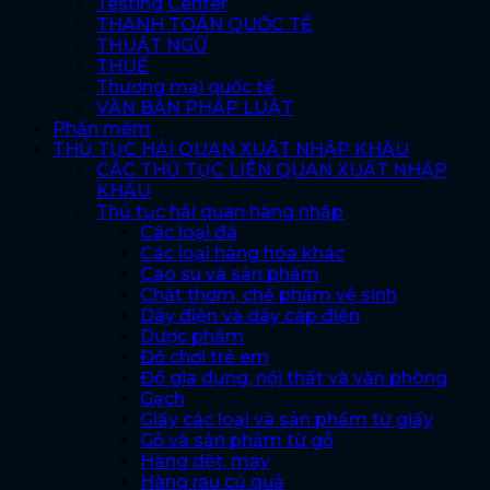
Testing Center
THANH TOÁN QUỐC TẾ
THUẬT NGỮ
THUẾ
Thương mại quốc tế
VĂN BẢN PHÁP LUẬT
Phần mềm
THỦ TỤC HẢI QUAN XUẤT NHẬP KHẨU
CÁC THỦ TỤC LIÊN QUAN XUẤT NHẬP
KHẨU
Thủ tục hải quan hàng nhập
Các loại đá
Các loại hàng hóa khác
Cao su và sản phẩm
Chất thơm, chế phẩm vệ sinh
Dây điện và dây cáp điện
Dược phẩm
Đồ chơi trẻ em
Đồ gia dụng, nội thất và văn phòng
Gạch
Giấy các loại và sản phẩm từ giấy
Gỗ và sản phẩm từ gỗ
Hàng dệt, may
Hàng rau củ quả