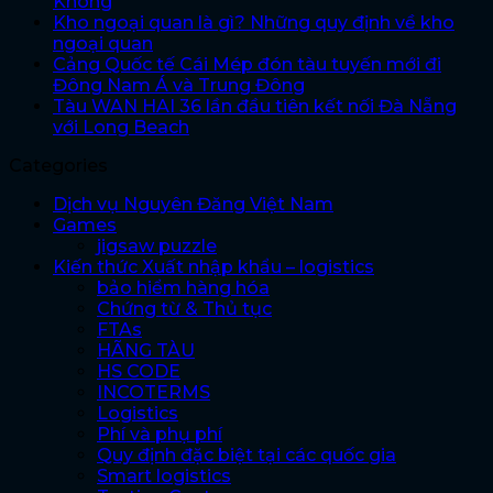
Không
Kho ngoại quan là gì? Những quy định về kho
ngoại quan
Cảng Quốc tế Cái Mép đón tàu tuyến mới đi
Đông Nam Á và Trung Đông
Tàu WAN HAI 36 lần đầu tiên kết nối Đà Nẵng
với Long Beach
Categories
Dịch vụ Nguyên Đăng Việt Nam
Games
jigsaw puzzle
Kiến thức Xuất nhập khẩu – logistics
bảo hiểm hàng hóa
Chứng từ & Thủ tục
FTAs
HÃNG TÀU
HS CODE
INCOTERMS
Logistics
Phí và phụ phí
Quy định đặc biệt tại các quốc gia
Smart logistics