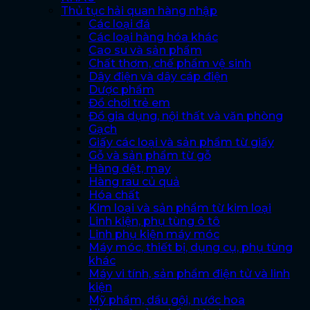
Thủ tục hải quan hàng nhập
Các loại đá
Các loại hàng hóa khác
Cao su và sản phẩm
Chất thơm, chế phẩm vệ sinh
Dây điện và dây cáp điện
Dược phẩm
Đồ chơi trẻ em
Đồ gia dụng, nội thất và văn phòng
Gạch
Giấy các loại và sản phẩm từ giấy
Gỗ và sản phẩm từ gỗ
Hàng dệt, may
Hàng rau củ quả
Hóa chất
Kim loại và sản phẩm từ kim loại
Linh kiện, phụ tùng ô tô
Linh phụ kiện máy móc
Máy móc, thiết bị, dụng cụ, phụ tùng
khác
Máy vi tính, sản phẩm điện tử và linh
kiện
Mỹ phẩm, dầu gội, nước hoa