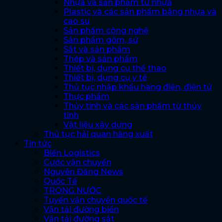
Nhựa và sản phẩm từ nhựa
Plastic và các sản phẩm bằng nhựa và
cao su
Sản phẩm công nghệ
Sản phẩm gốm, sứ
Sắt và sản phẩm
Thép và sản phẩm
Thiết bị, dụng cụ thể thao
Thiết bị, dụng cụ y tế
Thủ tục nhập khẩu hàng điện, điện tử
Thực phẩm
Thủy tinh và các sản phẩm từ thủy
tinh
Vật liệu xây dựng
Thủ tục hải quan hàng xuất
Tin tức
Biến Logistics
Cước vận chuyển
Nguyên Đăng News
Quốc Tế
TRONG NƯỚC
Tuyến vận chuyển quốc tế
Vận tải đường biển
Vận tải đường sắt