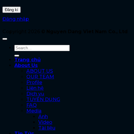
Đăng nhập
Copyright 2026 ©
Nguyen Dang Viet Nam Co., Ltd
Trang chủ
About Us
ABOUT US
OUR TEAM
Profile
Liên hệ
Dịch vụ
TUYỂN DỤNG
FAQ
Media
Ảnh
Video
Tài liệu
Tin Tức