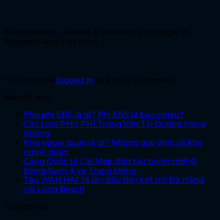
Nguyen Dang Forwarding
Administrator, Author & Marketing manager in
Nguyen Dang Viet Nam
Leave a Reply
You must be
logged in
to post a comment.
Bài viết mới
Phụ phí ENS là gì? Phí ENS là bao nhiêu?
Các Loại PHỤ PHÍ Trong Vận Tải Đường Hàng
Không
Kho ngoại quan là gì? Những quy định về kho
ngoại quan
Cảng Quốc tế Cái Mép đón tàu tuyến mới đi
Đông Nam Á và Trung Đông
Tàu WAN HAI 36 lần đầu tiên kết nối Đà Nẵng
với Long Beach
Categories