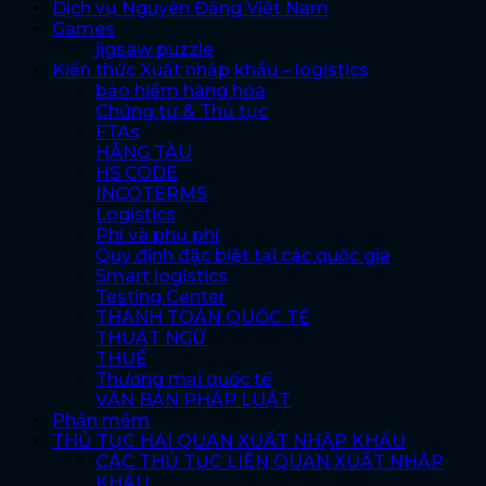
Dịch vụ Nguyên Đăng Việt Nam
Games
jigsaw puzzle
Kiến thức Xuất nhập khẩu – logistics
bảo hiểm hàng hóa
Chứng từ & Thủ tục
FTAs
HÃNG TÀU
HS CODE
INCOTERMS
Logistics
Phí và phụ phí
Quy định đặc biệt tại các quốc gia
Smart logistics
Testing Center
THANH TOÁN QUỐC TẾ
THUẬT NGỮ
THUẾ
Thương mại quốc tế
VĂN BẢN PHÁP LUẬT
Phần mềm
THỦ TỤC HẢI QUAN XUẤT NHẬP KHẨU
CÁC THỦ TỤC LIÊN QUAN XUẤT NHẬP
KHẨU