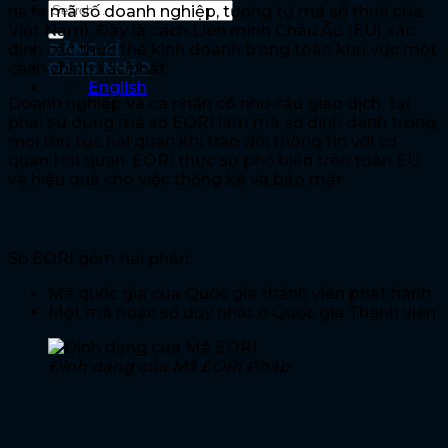
na là mã số doanh nghiệp, tương tự mã số thuế của
Việt Nam). Đây là cách Liên minh Châu Âu (EU) xác
định các thực thể kinh doanh trong toàn khu vực một
ĐĂNG KÍ
cách chính xác nhất.
ĐĂNG NHẬP
English
Doanh nghiệp và cá nhân có nhu cầu giao dịch tại
phải sử dụng mã số EORI làm mã số định danh trong
mọi thủ tục hải quan khi trao đổi thông tin với cơ
quan Hải quan. EORI thực sự phổ biến trên toàn EU
và hiệu quả cho việc thống kê và bảo mật.
Định dạng của Mã EORI
Số EORI gồm hai phần:
Mã quốc gia của Quốc gia thành viên phát hành
Một mã hoặc số duy nhất ở Quốc gia Thành viên
Định dạng của Mã EORI Pháp
Mỗi quốc gia EU cần một EORI
khác nhau?