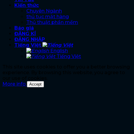
Kiến thức
Chuyên Ngành
thủ tục mặt hàng
Thủ thuật phần mềm
Báo giá
ĐĂNG KÍ
ĐĂNG NHẬP
Tiếng Việt
English
Tiếng Việt
This site uses cookies to offer you a better browsing
experience. By browsing this website, you agree to
our use of cookies.
More info
Accept