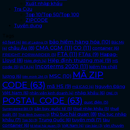
Xuất nhập khẩu
Tra Cứu
Top 10/Top 50/Top 100
ZIPCODE
Tuyển dụng
Tags
bảo hiểm hàng hóa
(10)
40 feet
(4)
Bắc Mỹ
Bill of Lading
(3)
CMA CGM
(11)
CO
(11)
châu Âu
(8)
container
(6)
(4)
FTA
(11)
FTAs
(9)
Hapag-
FREIGHT FORWARDER
(5)
Lloyd
(8)
Hiệp định thương mại
(9)
HS
Hiệp định
(4)
Incoterms 2020
(11)
kiểm tra chất
code
(5)
IATA
(4)
MÃ ZIP
MSC
(10)
lượng
(6)
liên minh 2M
(3)
CODE
(63)
mã HS
(9)
Nguyên Đăng
mã ICAO
(4)
Việt Nam
(6)
nhập khẩu
(6)
nhân viên kinh doanh
(4)
ONE
(3)
POSTAL CODE
(63)
quạt điện
(5)
sân bay quốc tế
(5)
thuế nhập khẩu
(5)
thuế
Surrendered Bill
(3)
thủ tục hải quan
(8)
thủ tục nhập
suất
(5)
Thái Bình Dương
(3)
khẩu
(7)
tuyến mới
(7)
Trung Quốc
(6)
tàu
Top 50
(3)
container
(6)
Việt Nam
(4)
vận chuyển
tờ khai hải quan
(3)
Văn bản
(3)