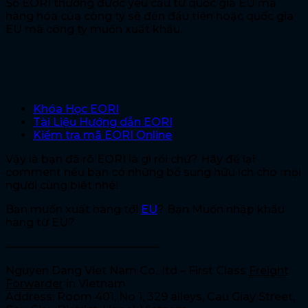
Số EORI thường được yêu cầu từ quốc gia EU mà
hàng hóa của công ty sẽ đến đầu tiên hoặc quốc gia
EU mà công ty muốn xuất khẩu.
Khóa học, Hướng Dẫn, tra cứu
EORI
Khóa Học EORI
Tài Liệu Hướng dẫn EORI
Kiểm tra mã EORI Online
Vậy là bạn đã rõ EORI là gì rồi chứ? Hãy để lại
comment nếu bạn có những bổ sung hữu ích cho mọi
người cùng biết nhé!
Bạn muốn xuất hàng tới
EU
? Bạn Muốn nhập khẩu
hàng từ EU?
——————————————
Nguyen Dang Viet Nam Co., ltd – First Class
Freight
Forwarder
in Vietnam
Address: Room 401, No 1, 329 alleys, Cau Giay Street,