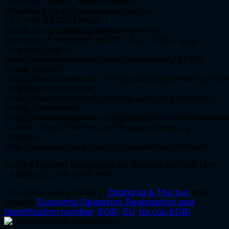
Cau Giay District, Hanoi, Vietnam
Website: https://nguyendang.net.vn/
TEL: +84-24 7777 8468
Email: ovs.group@nguyendang.net.vn
Member of networks: WWPC, GLA, FIATA,
VLA
Fanpage English:
https://www.facebook.com/VietnamfreightFWD
Group English:
https://www.facebook.com/groups/nguyendang.net.v
Fanpage Vietnamese:
https://www.facebook.com/NguyenDangVietNam/
Group Vietnamese:
https://www.facebook.com/groups/thutuchaiquanvie
Twitter: https://twitter.com/NguyenDangLog
Youtube:
http://www.youtube.com/c/NguyênĐăngViệtNam
Liên hệ Nguyên Đăng ngay để được tư vấn miễn phí
và báo giá cạnh tranh nhé!
This entry was posted in
Chứng từ & Thủ tục
and
tagged
Economic Operators Registration and
Identification number
,
EORI
,
EU
,
tra cứu EORI
.