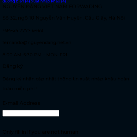
đường biển
(4)
xuất nhập khẩu
(4)
NGUYÊN ĐĂNG VIỆT NAM FORWADING
Số 32, ngõ 10 Nguyễn Văn Huyên, Cầu Giấy, Hà Nội
+84-24 7777 8468
fernando@nguyendang.net.vn
8:00 AM-5:30 PM – MON-FRI
Đăng ký
Đăng ký nhận cập nhật thông tin xuất nhập khẩu hoàn
toàn miễn phí !
E-mail Address
Only fill in if you are not human