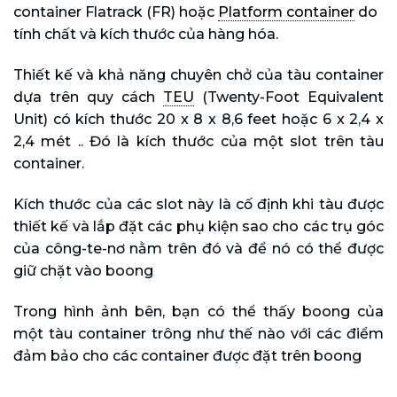
container Flatrack (FR) hoặc
Platform container
do
tính chất và kích thước của hàng hóa.
Thiết kế và khả năng chuyên chở của tàu container
dựa trên quy cách
TEU
(Twenty-Foot Equivalent
Unit) có kích thước 20 x 8 x 8,6 feet hoặc 6 x 2,4 x
2,4 mét .. Đó là kích thước của một slot trên tàu
container.
Kích thước của các slot này là cố định khi tàu được
thiết kế và lắp đặt các phụ kiện sao cho các trụ góc
của công-te-nơ nằm trên đó và để nó có thể được
giữ chặt vào boong
Trong hình ảnh bên, bạn có thể thấy boong của
một tàu container trông như thế nào với các điểm
đảm bảo cho các container được đặt trên boong