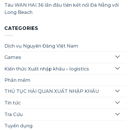
Tàu WAN HAI 36 lần đầu tiên kết nối Đà Nẵng với
Long Beach
CATEGORIES
Dịch vụ Nguyên Đăng Việt Nam
Games
Kiến thức Xuất nhập khẩu – logistics
Phần mềm
THỦ TỤC HẢI QUAN XUẤT NHẬP KHẨU
Tin tức
Tra Cứu
Tuyển dụng