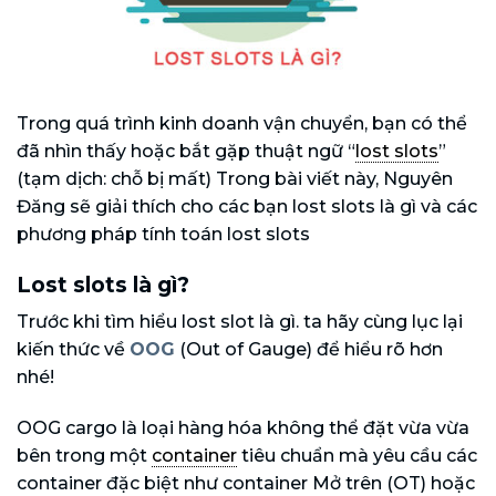
Trong quá trình kinh doanh vận chuyển, bạn có thể
đã nhìn thấy hoặc bắt gặp thuật ngữ “
lost slots
”
(tạm dịch: chỗ bị mất) Trong bài viết này, Nguyên
Đăng sẽ giải thích cho các bạn lost slots là gì và các
phương pháp tính toán lost slots
Lost slots là gì?
Trước khi tìm hiểu lost slot là gì. ta hãy cùng lục lại
kiến thức về
OOG
(Out of Gauge) để hiểu rõ hơn
nhé!
OOG cargo là loại hàng hóa không thể đặt vừa vừa
bên trong một
container
tiêu chuẩn mà yêu cầu các
container đặc biệt như container Mở ​​trên (OT) hoặc