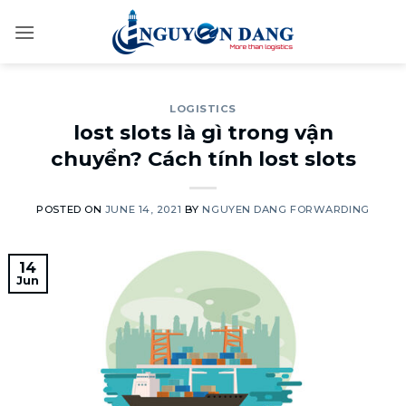
Skip
to
content
LOGISTICS
lost slots là gì trong vận
chuyển? Cách tính lost slots
POSTED ON
JUNE 14, 2021
BY
NGUYEN DANG FORWARDING
14
Jun