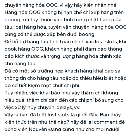
chuyển hàng hóa OOG, vì vậy hãy kiên nhẫn nhé!
Hàng hóa OOG không bị hạn chế chỉ xếp hàng trên
boong
mà tùy thuộc vào tình trạng chất hàng của
tàu, loại hàng hóa, tuyến vận chuyển, hàng hóa OOG
cũng có thể được xếp bên dưới boong.
Để hỗ trợ hãng tàu tính toán chính xác lost slots, khi
book hàng OOG, khách hàng phải đảm bảo thông
báo kích thước và trọng lượng hàng hóa chính xác
cho hãng tàu.
Đã có một số trường hợp khách hàng khai báo sai
thông tin cho hãng tàu hoặc do thiếu hiểu biết hoặc
do cố tiết kiệm một chút chi phí.
Tuy nhiên, việc khai báo như vậy thậm chí không
hiệu quả, thậm chí dẫn đến các chi phí bổ sung cho
việc xử lý, hủy chuyến, delays, v.v.
Vậy là bạn đã biết lost slots là gì rồi đấy! Bạn thấy
kiến thức trên như thế nào? hãy để lại comment để
động viên Nguyên Đăng cũng như cho mọi người