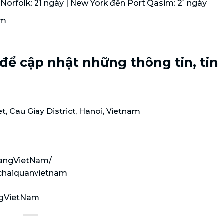
Norfolk: 21 ngày | New York đến Port Qasim: 21 ngày
im
ể cập nhật những thông tin, tin
t, Cau Giay District, Hanoi, Vietnam
DangVietNam/
uchaiquanvietnam
ngVietNam