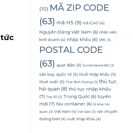
MÃ ZIP CODE
(10)
(63)
mã HS
(9)
mã ICAO
(4)
Nguyên Đăng Việt Nam
(6)
nhân viên
 tức
nhập khẩu
(6)
kinh doanh
(4)
ONE
(3)
POSTAL CODE
(63)
quạt điện
(5)
Surrendered Bill
(3)
sân bay quốc tế
(5)
thuế nhập khẩu
(5)
thủ tục
thuế suất
(5)
Thái Bình Dương
(3)
hải quan
(8)
thủ tục nhập khẩu
(7)
tuyến
Trung Quốc
(6)
Top 50
(3)
mới
(7)
tàu container
(6)
tờ khai hải
Việt Nam
(4)
vận chuyển
quan
(3)
Văn bản
(3)
đường biển
(4)
xuất nhập khẩu
(4)