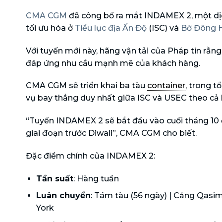
CMA CGM
đã công bố ra mắt INDAMEX 2, một dịc
tối ưu hóa ở
Tiểu lục địa Ấn Độ
(ISC) và
Bờ Đông 
Với tuyến mới này, hãng vận tải của Pháp tin rằn
đáp ứng nhu cầu mạnh mẽ của khách hàng.
CMA CGM sẽ triển khai ba tàu
container
, trong t
vụ bay thẳng duy nhất giữa ISC và USEC theo cả 
“Tuyến INDAMEX 2 sẽ bắt đầu vào cuối tháng 10 
giai đoạn trước Diwali”, CMA CGM cho biết.
Đặc điểm chính của INDAMEX 2:
Tần suất
: Hàng tuần
Luân chuyển
: Tám tàu ​​(56 ngày) | Cảng Qas
York