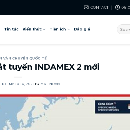
CONTACT
08:0
Tin tức
Kiến thức
Tiện ích
Báo giá
N VẬN CHUYỂN QUỐC TẾ
t tuyến INDAMEX 2 mới
EPTEMBER 16, 2021
BY
MKT NDVN