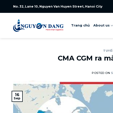
Skip
No. 32, Lane 10, Nguyen Van Huyen Street, Hanoi City
to
content
Trang chủ
About us
TUYẾ
CMA CGM ra mắ
POSTED ON
S
16
Sep