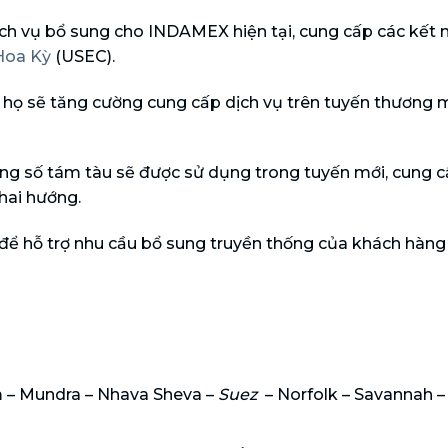
h vụ bổ sung cho INDAMEX hiện tại, cung cấp các kết 
Hoa Kỳ
(USEC).
g họ sẽ tăng cường cung cấp dịch vụ trên tuyến thương 
ổng số tám tàu ​​sẽ được sử dụng trong tuyến mới, cung c
hai hướng.
để hỗ trợ nhu cầu bổ sung truyền thống của khách hàng
im – Mundra – Nhava Sheva –
Suez
– Norfolk – Savannah 