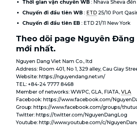
Thời gian vận chuyển WB
: Nhava Sheva đến 
Chuyến đi đầu tiên WB
:
ETD
25/10 Port Qas
Chuyến đi đầu tiên EB
: ETD 21/11 New York
Theo dõi page Nguyên Đăng đ
mới nhất.
Nguyen Dang Viet Nam Co., ltd
Address: Room 401, No 1, 329 alley, Cau Giay Stree
Website: https://nguyendang.net.vn/
TEL: +84-24 7777 8468
Member of networks: WWPC, GLA, FIATA,
VLA
Facebook: https://www.facebook.com/Nguyen
Group: https://www.facebook.com/groups/thut
Twitter: https://twitter.com/NguyenDangLog
Youtube: http://www.youtube.com/c/NguyenDa