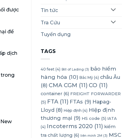
nối được
Tin tức
Tra Cứu
mại để
Tuyển dụng
TAGS
ấp dịch
bảo hiểm
40 feet
(4)
Bill of Lading
(3)
 trong
hàng hóa
(10)
châu Âu
Bắc Mỹ
(4)
CMA CGM
(11)
CO
(11)
(8)
container
(6)
FREIGHT FORWARDER
FTA
(11)
FTAs
(9)
Hapag-
(5)
Lloyd
(8)
Hiệp định
Hiệp định
(4)
thương mại
(9)
HS code
(5)
IATA
– New
Incoterms 2020
(11)
kiểm
(4)
MSC
tra chất lượng
(6)
liên minh 2M
(3)