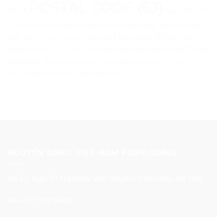
POSTAL CODE
(63)
quạt điện
(5)
ONE
(3)
sân bay quốc tế
(5)
thuế nhập khẩu
(5)
thuế
Surrendered Bill
(3)
thủ tục hải quan
(8)
thủ tục
suất
(5)
Thái Bình Dương
(3)
nhập khẩu
(7)
tuyến mới
(7)
Trung Quốc
(6)
tàu
Top 50
(3)
container
(6)
Việt Nam
(4)
vận
tờ khai hải quan
(3)
Văn bản
(3)
chuyển đường biển
(4)
xuất nhập khẩu
(4)
NGUYÊN ĐĂNG VIỆT NAM FORWADING
Số 32, ngõ 10 Nguyễn Văn Huyên, Cầu Giấy, Hà Nội
+84-24 7777 8468