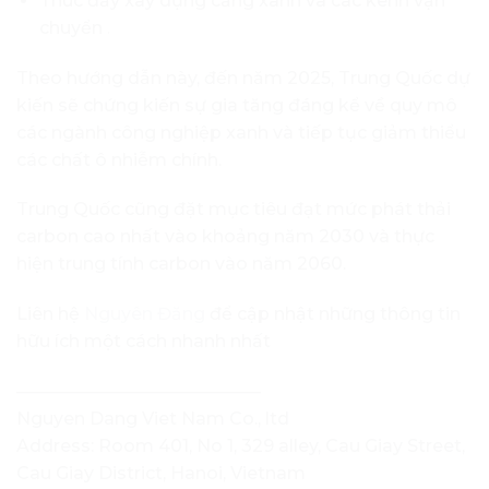
Thúc đẩy xây dựng cảng xanh và các kênh vận
chuyển
.
Theo hướng dẫn này, đến năm 2025, Trung Quốc dự
kiến ​​sẽ chứng kiến ​​sự gia tăng đáng kể về quy mô
các ngành công nghiệp xanh và tiếp tục giảm thiểu
các chất ô nhiễm chính.
Trung Quốc cũng đặt mục tiêu đạt mức phát thải
carbon cao nhất vào khoảng năm 2030 và thực
hiện trung tính carbon vào năm 2060.
Liên hệ
Nguyên Đăng
để cập nhật những thông tin
hữu ích một cách nhanh nhất
——————————————
Nguyen Dang Viet Nam Co., ltd
Address: Room 401, No 1, 329 alley, Cau Giay Street,
Cau Giay District, Hanoi, Vietnam