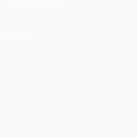
fernando@nguyendang.net.vn
8:00 AM-5:30 PM – MON-FRI
ĐĂNG KÝ
Đăng ký nhận cập nhật thông tin xuất nhập khẩu hoàn
toàn miễn phí !
E-mail Address
Đăng nhập