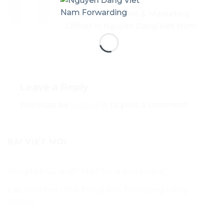
Hr, Customer Care & Marketing
Officer in Nguyen Dang Viet Nam
Leave a Reply
You must be
logged in
to post a comment.
BÀI VIẾT MỚI
Phụ phí ENS là gì? Phí ENS là bao nhiêu?
Các Loại PHỤ PHÍ Trong Vận Tải Đường Hàng
Không