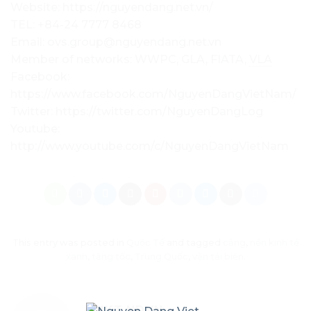
Website: https://nguyendang.net.vn/
TEL: +84-24 7777 8468
Email: ovs.group@nguyendang.net.vn
Member of networks: WWPC, GLA, FIATA,
VLA
Facebook:
https://www.facebook.com/NguyenDangVietNam/
Twitter: https://twitter.com/NguyenDangLog
Youtube:
http://www.youtube.com/c/NguyenDangVietNam
This entry was posted in
Quốc Tế
and tagged
cảng
,
nền kinh tế
xanh
,
tăng tốc
,
Trung Quốc
,
vận tải biển
.
MKT NDVN