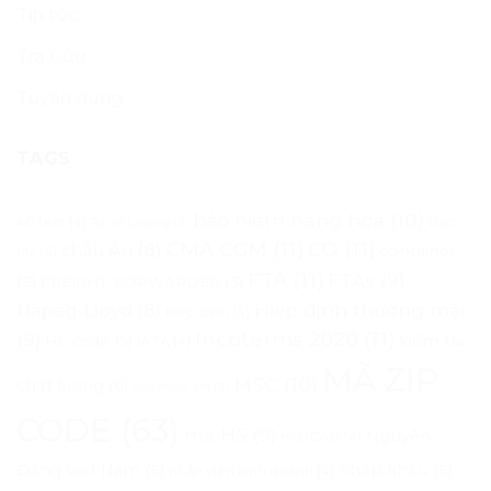
Tin tức
Tra Cứu
Tuyển dụng
TAGS
bảo hiểm hàng hóa
(10)
40 feet
(4)
Bắc
Bill of Lading
(3)
CMA CGM
(11)
CO
(11)
châu Âu
(8)
container
Mỹ
(4)
FTA
(11)
FTAs
(9)
(6)
FREIGHT FORWARDER
(5)
Hapag-Lloyd
(8)
Hiệp định thương mại
Hiệp định
(4)
Incoterms 2020
(11)
(9)
kiểm tra
HS code
(5)
IATA
(4)
MÃ ZIP
MSC
(10)
chất lượng
(6)
liên minh 2M
(3)
CODE
(63)
mã HS
(9)
Nguyên
mã ICAO
(4)
Đăng Việt Nam
(6)
nhập khẩu
(6)
nhân viên kinh doanh
(4)