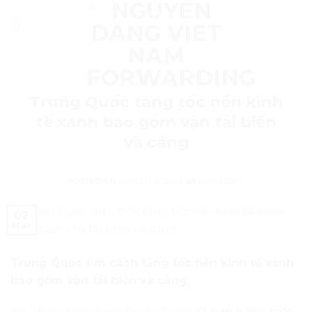
Skip
to
content
QUỐC TẾ
Trung Quốc tăng tốc nền kinh
tế xanh bao gồm vận tải biển
và cảng
POSTED ON
MARCH 2, 2021
BY
MKT NDVN
02
Mar
Trung Quốc tìm cách tăng tốc nền kinh tế xanh
bao gồm vận tải biển và cảng
Hội đồng Nhà nước Trung Quốc
đã ban hành một