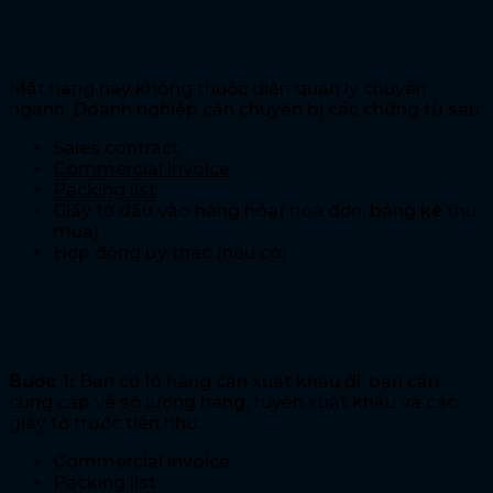
Bộ Chứng từ
Mặt hàng này không thuộc diện quản lý chuyên
ngành. Doanh nghiệp cần chuyển bị các chứng từ sau:
Sales contract
Commercial invoice
Packing list
Giấy tờ đầu vào hàng hóa( hóa đơn, bảng kê thu
mua)
Hợp đồng ủy thác (nếu có)
Quy trình xuất khẩu ống hút gạo, tre, cỏ (điều
kiện CIF)
Bước 1:
Bạn có lô hàng cần xuất khẩu đi, bạn cần
cung cấp về số lượng hàng, tuyến xuất khẩu và các
giấy tờ trước tiên như:
Commercial invoice
Packing list