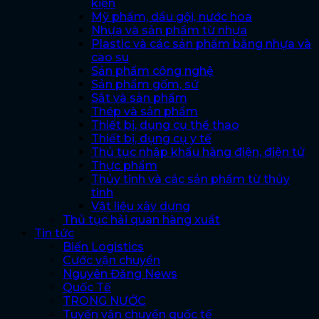
kiện
Mỹ phẩm, dầu gội, nước hoa
Nhựa và sản phẩm từ nhựa
Plastic và các sản phẩm bằng nhựa và
cao su
Sản phẩm công nghệ
Sản phẩm gốm, sứ
Sắt và sản phẩm
Thép và sản phẩm
Thiết bị, dụng cụ thể thao
Thiết bị, dụng cụ y tế
Thủ tục nhập khẩu hàng điện, điện tử
Thực phẩm
Thủy tinh và các sản phẩm từ thủy
tinh
Vật liệu xây dựng
Thủ tục hải quan hàng xuất
Tin tức
Biến Logistics
Cước vận chuyển
Nguyên Đăng News
Quốc Tế
TRONG NƯỚC
Tuyến vận chuyển quốc tế