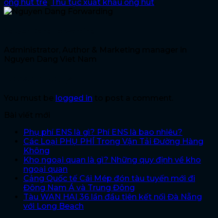
ống hút tre
,
Thủ tục xuất khẩu ống hút
.
Nguyen Dang Forwarding
Administrator, Author & Marketing manager in
Nguyen Dang Viet Nam
Leave a Reply
You must be
logged in
to post a comment.
Bài viết mới
Phụ phí ENS là gì? Phí ENS là bao nhiêu?
Các Loại PHỤ PHÍ Trong Vận Tải Đường Hàng
Không
Kho ngoại quan là gì? Những quy định về kho
ngoại quan
Cảng Quốc tế Cái Mép đón tàu tuyến mới đi
Đông Nam Á và Trung Đông
Tàu WAN HAI 36 lần đầu tiên kết nối Đà Nẵng
với Long Beach