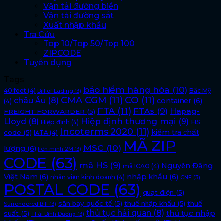
Vận tải đường biển
Vận tải đường sắt
Xuất nhập khẩu
Tra Cứu
Top 10/Top 50/Top 100
ZIPCODE
Tuyển dụng
Tags
bảo hiểm hàng hóa
(10)
40 feet
(4)
Bắc Mỹ
Bill of Lading
(3)
CMA CGM
(11)
CO
(11)
châu Âu
(8)
container
(6)
(4)
FTA
(11)
FTAs
(9)
Hapag-
FREIGHT FORWARDER
(5)
Lloyd
(8)
Hiệp định thương mại
(9)
HS
Hiệp định
(4)
Incoterms 2020
(11)
kiểm tra chất
code
(5)
IATA
(4)
MÃ ZIP
MSC
(10)
lượng
(6)
liên minh 2M
(3)
CODE
(63)
mã HS
(9)
Nguyên Đăng
mã ICAO
(4)
Việt Nam
(6)
nhập khẩu
(6)
nhân viên kinh doanh
(4)
ONE
(3)
POSTAL CODE
(63)
quạt điện
(5)
sân bay quốc tế
(5)
thuế nhập khẩu
(5)
thuế
Surrendered Bill
(3)
thủ tục hải quan
(8)
thủ tục nhập
suất
(5)
Thái Bình Dương
(3)