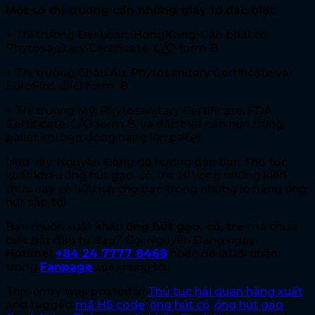
Một số thị trường cần những giấy tờ đặc biệt:
+ Thị trường Đài Loan, HongKong: Cần phải có
Phytosanitary Certificate,
C/O
form B
+ Thị trường Châu Âu: Phytosanitary Certificate và
EuroFins, C/O form B
+ Thị trường Mỹ: Phytosanitary Certificate, FDA
Certificate, C/O form B, và đặc biệt cần hun trùng
pallet khi bạn đóng hàng lên pallet.
Như vậy, Nguyên Đăng đã hướng dẫn bạn Thủ tục
xuất khẩu ống hút gạo, cỏ, tre. Hi vọng những kiến
thức này sẽ hữu ích cho bạn trong những lô hàng ống
hút sắp tới.
Bạn muốn xuất khẩu
ống hút gạo, cỏ, tre
mà chưa
biết bắt đầu từ đâu? Gọi Nguyên Đăng ngay:
Hotline:
+84 24 7777 8468
hoặc để lại lời nhắn
trong
Fanpage
của chúng tôi.
This entry was posted in
Thủ tục hải quan hàng xuất
and tagged
mã HS code
,
ống hút cỏ
,
ống hút gạo
,