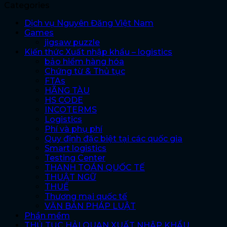
Categories
Dịch vụ Nguyên Đăng Việt Nam
Games
jigsaw puzzle
Kiến thức Xuất nhập khẩu – logistics
bảo hiểm hàng hóa
Chứng từ & Thủ tục
FTAs
HÃNG TÀU
HS CODE
INCOTERMS
Logistics
Phí và phụ phí
Quy định đặc biệt tại các quốc gia
Smart logistics
Testing Center
THANH TOÁN QUỐC TẾ
THUẬT NGỮ
THUẾ
Thương mại quốc tế
VĂN BẢN PHÁP LUẬT
Phần mềm
THỦ TỤC HẢI QUAN XUẤT NHẬP KHẨU