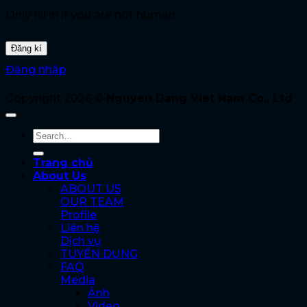
Only fill in if you are not human
Đăng nhập
Copyright 2026 ©
Nguyen Dang Viet Nam Co., Ltd
Trang chủ
About Us
ABOUT US
OUR TEAM
Profile
Liên hệ
Dịch vụ
TUYỂN DỤNG
FAQ
Media
Ảnh
Video