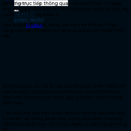
đã từng trực tiếp thông quan và xuất khẩu lô hàng
ống hút gạo đầu tiên ra các thị trường quốc tế: Mỹ, Mỹ
Latinh, EU, Đông Nam Á.
ĐĂNG KÍ
ĐĂNG NHẬP
Vậy xuất khẩu mặt hàng này có khó không? Hãy
English
cùng nguyên đăng khám phá qua bài viết ngày hôm
nay
Ống hút gạo, cỏ, tre là gì
Định nghĩa
Ống hút gạo, cỏ, tre là các loại ống hút thân thiện với
môi trường, được tạo ra nhằm hạn chế và thậm chí
thay thế loại ống hút nhựa gây ô nhiễm môi trường
hiện nay.
Các loại ống hút này được làm từ những nguyên liệu
tự nhiên, dễ dàng phân hủy trong điều kiện thường
với chu kì phân hủy chỉ từ vài ngày tới vài tháng trong
đó: