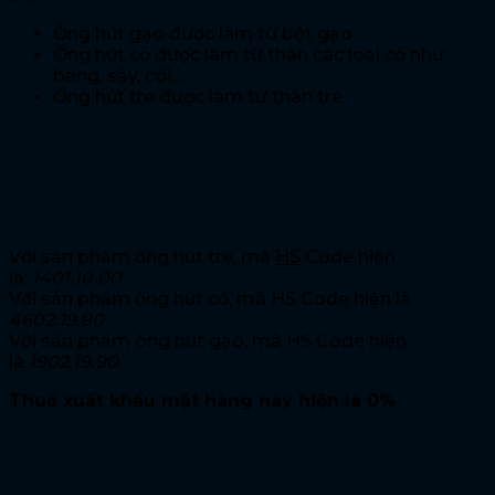
Ống hút gạo được làm từ bột gạo
Ống hút cỏ được làm từ thân các loại cỏ như:
bàng, sậy, cói,…
Ống hút tre được làm từ thân tre
Mã HS [bookly-cancellation-confirmation]
[bookly-cancellation-confirmation]CODE của
các sản phẩm ống hút
Với sản phẩm ống hút tre, mã
HS
Code hiện
là:
1401.10.00
Với sản phẩm ống hút cỏ, mã HS Code hiện là
4602.19.90
Với sản phẩm ông hút gạo, mã HS Code hiện
là
1902.19.90
Thuế xuất khẩu mặt hàng này hiện là 0%
Thủ tục hải quan với mặt hàng
ống hút gạo, cỏ, tre