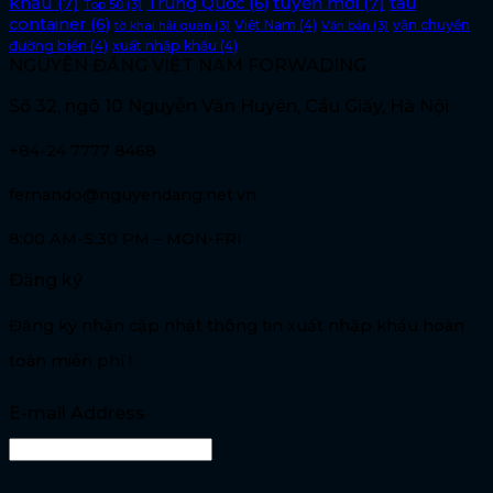
khẩu
(7)
tuyến mới
(7)
Trung Quốc
(6)
tàu
Top 50
(3)
container
(6)
Việt Nam
(4)
vận chuyển
tờ khai hải quan
(3)
Văn bản
(3)
đường biển
(4)
xuất nhập khẩu
(4)
NGUYÊN ĐĂNG VIỆT NAM FORWADING
Số 32, ngõ 10 Nguyễn Văn Huyên, Cầu Giấy, Hà Nội
+84-24 7777 8468
fernando@nguyendang.net.vn
8:00 AM-5:30 PM – MON-FRI
Đăng ký
Đăng ký nhận cập nhật thông tin xuất nhập khẩu hoàn
toàn miễn phí !
E-mail Address