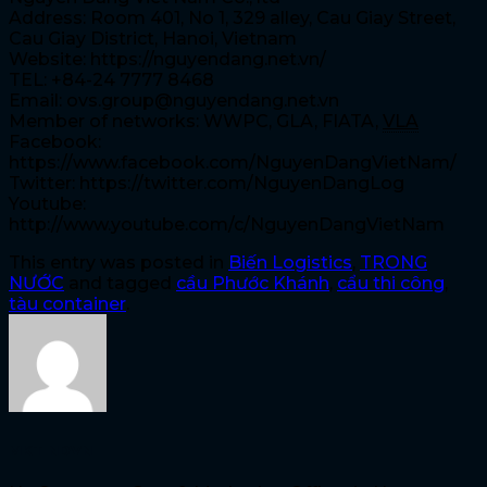
Address: Room 401, No 1, 329 alley, Cau Giay Street,
Cau Giay District, Hanoi, Vietnam
Website: https://nguyendang.net.vn/
TEL: +84-24 7777 8468
Email: ovs.group@nguyendang.net.vn
Member of networks: WWPC, GLA, FIATA,
VLA
Facebook:
https://www.facebook.com/NguyenDangVietNam/
Twitter: https://twitter.com/NguyenDangLog
Youtube:
http://www.youtube.com/c/NguyenDangVietNam
This entry was posted in
Biến Logistics
,
TRONG
NƯỚC
and tagged
cầu Phước Khánh
,
cẩu thi công
,
tàu container
.
MKT NDVN