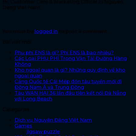
Hr, Customer Care & Marketing Officer in Nguyen
Dang Viet Nam
Leave a Reply
You must be
logged in
to post a comment.
Bài viết mới
Phụ phí ENS là gì? Phí ENS là bao nhiêu?
Các Loại PHỤ PHÍ Trong Vận Tải Đường Hàng
Không
Kho ngoại quan là gì? Những quy định về kho
ngoại quan
Cảng Quốc tế Cái Mép đón tàu tuyến mới đi
Đông Nam Á và Trung Đông
Tàu WAN HAI 36 lần đầu tiên kết nối Đà Nẵng
với Long Beach
Categories
Dịch vụ Nguyên Đăng Việt Nam
Games
jigsaw puzzle