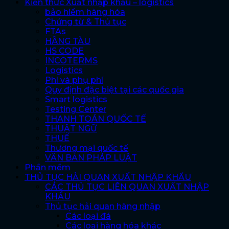
Kiến thức Xuất nhập khẩu – logistics
bảo hiểm hàng hóa
Chứng từ & Thủ tục
FTAs
HÃNG TÀU
HS CODE
INCOTERMS
Logistics
Phí và phụ phí
Quy định đặc biệt tại các quốc gia
Smart logistics
Testing Center
THANH TOÁN QUỐC TẾ
THUẬT NGỮ
THUẾ
Thương mại quốc tế
VĂN BẢN PHÁP LUẬT
Phần mềm
THỦ TỤC HẢI QUAN XUẤT NHẬP KHẨU
CÁC THỦ TỤC LIÊN QUAN XUẤT NHẬP
KHẨU
Thủ tục hải quan hàng nhập
Các loại đá
Các loại hàng hóa khác