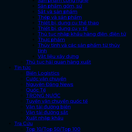
Sản phẩm công nghệ
Sản phẩm gốm, sứ
Sắt và sản phẩm
Thép và sản phẩm
Thiết bị, dụng cụ thể thao
Thiết bị, dụng cụ y tế
Thủ tục nhập khẩu hàng điện, điện tử
Thực phẩm
Thủy tinh và các sản phẩm từ thủy
tinh
Vật liệu xây dựng
Thủ tục hải quan hàng xuất
Tin tức
Biến Logistics
Cước vận chuyển
Nguyên Đăng News
Quốc Tế
TRONG NƯỚC
Tuyến vận chuyển quốc tế
Vận tải đường biển
Vận tải đường sắt
Xuất nhập khẩu
Tra Cứu
Top 10/Top 50/Top 100