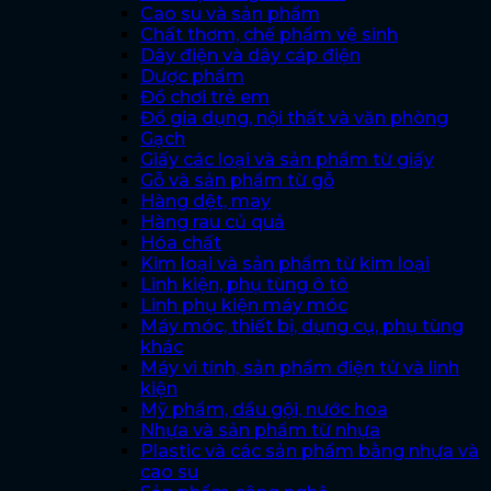
Cao su và sản phẩm
Chất thơm, chế phẩm vệ sinh
Dây điện và dây cáp điện
Dược phẩm
Đồ chơi trẻ em
Đồ gia dụng, nội thất và văn phòng
Gạch
Giấy các loại và sản phẩm từ giấy
Gỗ và sản phẩm từ gỗ
Hàng dệt, may
Hàng rau củ quả
Hóa chất
Kim loại và sản phẩm từ kim loại
Linh kiện, phụ tùng ô tô
Linh phụ kiện máy móc
Máy móc, thiết bị, dụng cụ, phụ tùng
khác
Máy vi tính, sản phẩm điện tử và linh
kiện
Mỹ phẩm, dầu gội, nước hoa
Nhựa và sản phẩm từ nhựa
Plastic và các sản phẩm bằng nhựa và
cao su