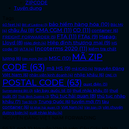
ZIPCODE
Tuyển dụng
Tags
bảo hiểm hàng hóa
(10)
40 feet
(4)
Bắc Mỹ
Bill of Lading
(3)
CMA CGM
(11)
CO
(11)
châu Âu
(8)
container
(6)
(4)
FTA
(11)
FTAs
(9)
Hapag-
FREIGHT FORWARDER
(5)
Lloyd
(8)
Hiệp định thương mại
(9)
HS
Hiệp định
(4)
Incoterms 2020
(11)
kiểm tra chất
code
(5)
IATA
(4)
MÃ ZIP
MSC
(10)
lượng
(6)
liên minh 2M
(3)
CODE
(63)
mã HS
(9)
Nguyên Đăng
mã ICAO
(4)
Việt Nam
(6)
nhập khẩu
(6)
nhân viên kinh doanh
(4)
ONE
(3)
POSTAL CODE
(63)
quạt điện
(5)
sân bay quốc tế
(5)
thuế nhập khẩu
(5)
thuế
Surrendered Bill
(3)
thủ tục hải quan
(8)
thủ tục nhập
suất
(5)
Thái Bình Dương
(3)
khẩu
(7)
tuyến mới
(7)
Trung Quốc
(6)
tàu
Top 50
(3)
container
(6)
Việt Nam
(4)
vận chuyển
tờ khai hải quan
(3)
Văn bản
(3)
đường biển
(4)
xuất nhập khẩu
(4)
NGUYÊN ĐĂNG VIỆT NAM FORWADING
Số 32, ngõ 10 Nguyễn Văn Huyên, Cầu Giấy, Hà Nội