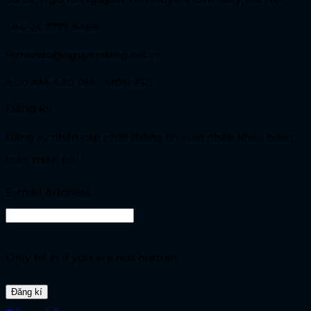
+84-24 7777 8468
fernando@nguyendang.net.vn
8:00 AM-5:30 PM – MON-FRI
Đăng ký
Đăng ký nhận cập nhật thông tin xuất nhập khẩu hoàn
toàn miễn phí !
E-mail Address
Only fill in if you are not human