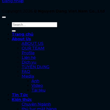
Đăng nhập
Copyright 2026 ©
Nguyen Dang Viet Nam Co., Ltd
Trang chủ
About Us
ABOUT US
OUR TEAM
Profile
Liên hệ
Dịch vụ
TUYỂN DỤNG
FAQ
Media
Ảnh
Video
Tài liệu
Tin Tức
Kiến thức
Chuyên Ngành
thủ tục mặt hàng