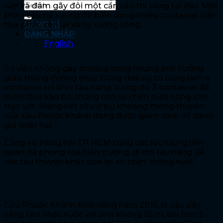
này và đâm gãy đôi một cần cẩu thi công tại đây. Một
phần cẩu rơi xuống đè biến dạng nhiều container trên
tàu, phần còn lại văng xuống sông.
ĐĂNG KÍ
ĐĂNG NHẬP
English
Hậu quả
Sự việc không gây thương vong nhưng ảnh hưởng
giao thông đường thủy. Đồng thời sự cố cũng làm 4
container rơi khỏi tàu hàng, trong đó 3 container đã
được đưa vào bờ, thùng còn lại chìm dưới sông chờ
trục vớt. Riêng kết cấu ở trụ khoang thông thuyền
của cầu Phước Khánh đang được giám định để đánh
giá thiệt hại.
Cảng vụ Hàng hải TP HCM cùng các lực lượng liên
quan đã phong tỏa hiện trường, di dời tàu hàng để
các tàu thuyền khác qua lại an toàn, thông suốt.
Thông tin liên quan
Cầu Phước Khánh khởi công năm 2015, là cầu dây
văng cao nhất nước với tĩnh không 55 m, dài hơn 3