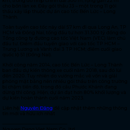
km, trong đó nhịp chính dài 300 m, rộng gần 22 m
cho bốn làn xe. Đây gói thầu J3 – một trong 11 gói
thầu xây lắp thuộc dự án cao tốc Bến Lức – Long
Thành.
Toàn tuyến cao tốc này dài 57 km đi qua Long An, TP
HCM và Đồng Nai, tổng đầu tư hơn 31.300 tỷ đồng do
Tổng công ty đường cao tốc Việt Nam (VEC) làm chủ
đầu tư. Điểm đầu tuyến giao với cao tốc TP HCM –
Trung Lương và Vành đai 3 TP HCM; điểm cuối giao
quốc lộ 51 (Đồng Nai).
Khởi công năm 2014, cao tốc Bến Lức – Long Thành
ban đầu dự kiến thông xe cuối năm 2018, sau đó lùi
đến 2020. Tuy nhiên do vướng mắc về vốn và giải
phóng mặt bằng nên nhiều gói thầu trên công trường
bị chậm tiến độ, trong đó cầu Phước Khánh đang
dừng thi công. Hiện, dự án đạt hơn 80% khối lượng và
dự kiến hoàn thành cuối năm 2023.
Liên hệ
Nguyên Đăng
để cập nhật thêm những thông
tin mới và hữu ích nhất
——————————————
Nguyen Dang Viet Nam Co., ltd