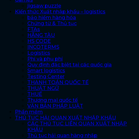
jigsaw puzzle
Kiến thức Xuất nhập khẩu – logistics
bảo hiểm hàng hóa
Chứng từ & Thủ tục
FTAs
HÃNG TÀU
HS CODE
INCOTERMS
Logistics
Phí và phụ phí
Quy định đặc biệt tại các quốc gia
Smart logistics
Testing Center
THANH TOÁN QUỐC TẾ
THUẬT NGỮ
THUẾ
Thương mại quốc tế
VĂN BẢN PHÁP LUẬT
Phần mềm
THỦ TỤC HẢI QUAN XUẤT NHẬP KHẨU
CÁC THỦ TỤC LIÊN QUAN XUẤT NHẬP
KHẨU
Thủ tục hải quan hàng nhập