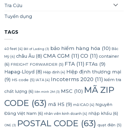
Tra Cứu
Tuyển dụng
TAGS
bảo hiểm hàng hóa
(10)
40 feet
(4)
Bắc
Bill of Lading
(3)
CMA CGM
(11)
CO
(11)
châu Âu
(8)
container
Mỹ
(4)
FTA
(11)
FTAs
(9)
(6)
FREIGHT FORWARDER
(5)
Hapag-Lloyd
(8)
Hiệp định thương mại
Hiệp định
(4)
Incoterms 2020
(11)
(9)
kiểm tra
HS code
(5)
IATA
(4)
MÃ ZIP
MSC
(10)
chất lượng
(6)
liên minh 2M
(3)
CODE
(63)
mã HS
(9)
Nguyên
mã ICAO
(4)
Đăng Việt Nam
(6)
nhập khẩu
(6)
nhân viên kinh doanh
(4)
POSTAL CODE
(63)
quạt điện
(5)
ONE
(3)