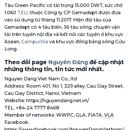
Tàu Green Pacific có tải trọng 15.000 DWT, sức chở
1.060
TEU
, thuộc Công ty CP Gemadept được đưa
vào sử dụng từ tháng 11.2017. Hiện đội tàu của
Gemadept có 4 tàu biển, 36 tàu sông, chuyên vận
tải trên tuyến nội địa và kết nối các tuyến ở khu vực
Asean,
Campuchia
và khu vực đồng bằng sông Cửu
Long.
Theo dõi page
Nguyên Đăng
để cập nhật
những thông tin, tin tức mới nhất.
Nguyen Dang Viet Nam Co., ltd
Address: Room 401, No 1, 329 alley, Cau Giay Street,
Cau Giay District, Hanoi, Vietnam
Website: https://nguyendang.net.vn/
TEL: +84-24 7777 8468
Member of networks: WWPC, GLA, FIATA,
VLA
Facebook:
https://www.facebook.com/NguyenDangVietNam/