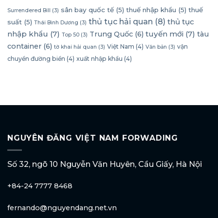
sân bay quốc tế
(5)
thuế nhập khẩu
(5)
thuế
Surrendered Bill
(3)
thủ tục hải quan
(8)
thủ tục
suất
(5)
Thái Bình Dương
(3)
nhập khẩu
(7)
tuyến mới
(7)
Trung Quốc
(6)
tàu
Top 50
(3)
container
(6)
Việt Nam
(4)
vận
tờ khai hải quan
(3)
Văn bản
(3)
chuyển đường biển
(4)
xuất nhập khẩu
(4)
NGUYÊN ĐĂNG VIỆT NAM FORWADING
Số 32, ngõ 10 Nguyễn Văn Huyên, Cầu Giấy, Hà Nội
+84-24 7777 8468
fernando@nguyendang.net.vn