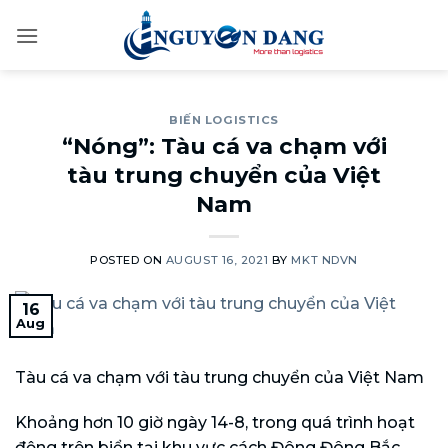
Skip
to
content
BIẾN LOGISTICS
“Nóng”: Tàu cá va chạm với
tàu trung chuyển của Việt
Nam
POSTED ON
AUGUST 16, 2021
BY
MKT NDVN
16
Aug
Tàu cá va chạm với tàu trung chuyển của Việt Nam
Khoảng hơn 10 giờ ngày 14-8, trong quá trình hoạt
động trên biển tại khu vực cách Đông Đông Bắc