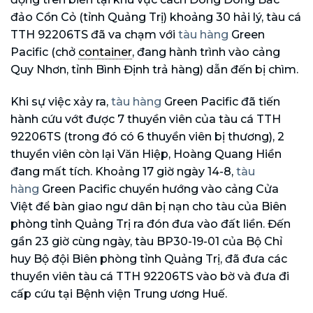
đảo Cồn Cỏ (tỉnh Quảng Trị) khoảng 30 hải lý, tàu cá
TTH 92206TS đã va chạm với
tàu hàng
Green
Pacific (chở
container
, đang hành trình vào cảng
Quy Nhơn, tỉnh Bình Định trả hàng) dẫn đến bị chìm.
Khi sự việc xảy ra,
tàu hàng
Green Pacific đã tiến
hành cứu vớt được 7 thuyền viên của tàu cá TTH
92206TS (trong đó có 6 thuyền viên bị thương), 2
thuyền viên còn lại Văn Hiệp, Hoàng Quang Hiền
đang mất tích. Khoảng 17 giờ ngày 14-8,
tàu
hàng
Green Pacific chuyển hướng vào cảng Cửa
Việt để bàn giao ngư dân bị nạn cho tàu của Biên
phòng tỉnh Quảng Trị ra đón đưa vào đất liền. Đến
gần 23 giờ cùng ngày, tàu BP30-19-01 của Bộ Chỉ
huy Bộ đội Biên phòng tỉnh Quảng Trị, đã đưa các
thuyền viên tàu cá TTH 92206TS vào bờ và đưa đi
cấp cứu tại Bệnh viện Trung ương Huế.