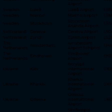
Airport
Sweden
Luleå
Luleå Airport
ESP
Sweden
Malmö
Malmö Airport
ES
Stockholm
Sweden
Stockholm
ESS
Arlanda Airport
Switzerland
Geneva
Geneva Airport
LSG
Switzerland
Zurich
Zürich Airport
LSZ
The
Amsterdam
Amsterdam
EH
Netherlands
Airport Schiphol
The
Eindhoven
Eindhoven
EH
Netherlands
Airport
Boryspil
Ukraine
Kiev
International
UK
Airport
Kharkiv
Ukraine
Kharkiv
International
UK
Airport
Odessa
Ukraine
Odessa
International
UK
Airport
Simferopol