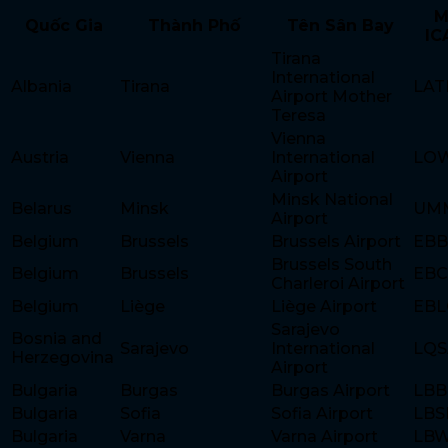
M
Quốc Gia
Thành Phố
Tên Sân Bay
IC
Tirana
International
Albania
Tirana
LAT
Airport Mother
Teresa
Vienna
Austria
Vienna
International
LO
Airport
Minsk National
Belarus
Minsk
UM
Airport
Belgium
Brussels
Brussels Airport
EB
Brussels South
Belgium
Brussels
EBC
Charleroi Airport
Belgium
Liège
Liège Airport
EBL
Sarajevo
Bosnia and
Sarajevo
International
LQS
Herzegovina
Airport
Bulgaria
Burgas
Burgas Airport
LBB
Bulgaria
Sofia
Sofia Airport
LBS
Bulgaria
Varna
Varna Airport
LB