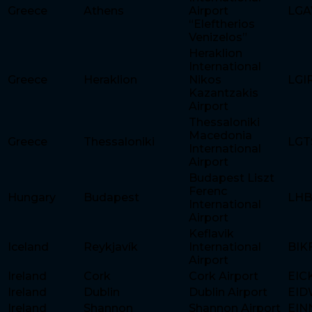
Greece
Athens
Airport
LGA
“Eleftherios
Venizelos”
Heraklion
International
Greece
Heraklion
Nikos
LGI
Kazantzakis
Airport
Thessaloniki
Macedonia
Greece
Thessaloniki
LGT
International
Airport
Budapest Liszt
Ferenc
Hungary
Budapest
LH
International
Airport
Keflavik
Iceland
Reykjavík
International
BIK
Airport
Ireland
Cork
Cork Airport
EIC
Ireland
Dublin
Dublin Airport
EI
Ireland
Shannon
Shannon Airport
EIN