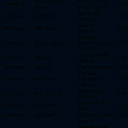
Frankfurt am
Frankfurt am
Germany
ED
Main
Main Airport
Hamburg
Germany
Hamburg
ED
Airport
Hannover
Germany
Hannover
ED
Airport
Karlsruhe
Germany
Baden-Baden
Baden-Baden
EDS
Airport
Leipzig/Halle
Germany
Leipzig
ED
Airport
Germany
Munich
Munich Airport
ED
Münster
Germany
Münster
Osnabrück
ED
Airport
Nuremberg
Germany
Nuremberg
ED
Airport
Ramstein Air
Germany
Ramstein
ETA
Base
Germany
Stuttgart
Stuttgart Airport
ED
Athens
International