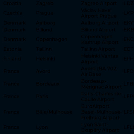
Croatia
Zagreb
Zagreb Airport
LDZ
Václav Havel
Czechia
Prague
LKP
Airport Prague
Denmark
Aalborg
Aalborg Airport
EKY
Denmark
Billund
Billund Airport
EKB
Copenhagen
Denmark
Copenhagen
EK
Kastrup Airport
Estonia
Tallinn
Tallinn Airport
EET
Helsinki Vantaa
Finland
Helsinki
EFH
Airport
Avord (BA 702)
France
Avord
LFO
Air Base
Bordeaux-
France
Bordeaux
LFB
Mérignac Airport
Paris-Charles de
France
Paris
LFP
Gaulle Airport
EuroAirport
France
Bâle/Mulhouse
Basel-Mulhouse-
LFS
Freiburg Airport
Lyon Saint-
France
Lyon
LFL
Exupéry Airport