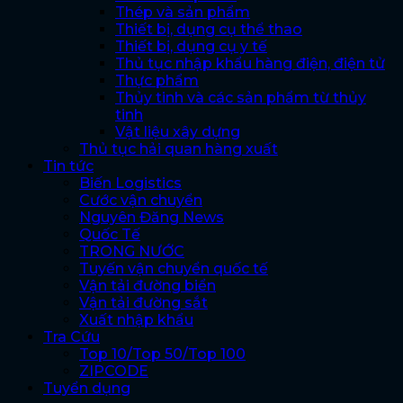
Thép và sản phẩm
Thiết bị, dụng cụ thể thao
Thiết bị, dụng cụ y tế
Thủ tục nhập khẩu hàng điện, điện tử
Thực phẩm
Thủy tinh và các sản phẩm từ thủy
tinh
Vật liệu xây dựng
Thủ tục hải quan hàng xuất
Tin tức
Biến Logistics
Cước vận chuyển
Nguyên Đăng News
Quốc Tế
TRONG NƯỚC
Tuyến vận chuyển quốc tế
Vận tải đường biển
Vận tải đường sắt
Xuất nhập khẩu
Tra Cứu
Top 10/Top 50/Top 100
ZIPCODE
Tuyển dụng