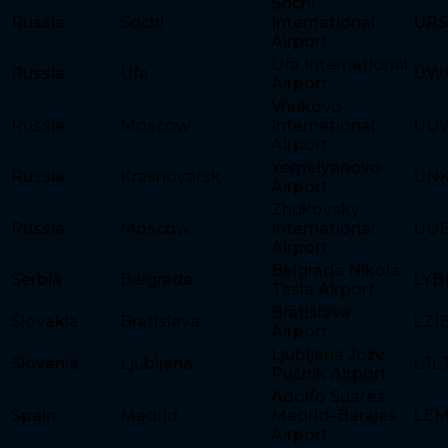
Sochi
Russia
Sochi
International
URS
Airport
Ufa International
Russia
Ufa
UW
Airport
Vnukovo
Russia
Moscow
International
UU
Airport
Yemelyanovo
Russia
Krasnoyarsk
UN
Airport
Zhukovsky
Russia
Moscow
International
UU
Airport
Belgrade Nikola
Serbia
Belgrade
LYB
Tesla Airport
Bratislava
Slovakia
Bratislava
LZI
Airport
Ljubljana Jože
Slovenia
Ljubljana
LJL
Pučnik Airport
Adolfo Suárez
Spain
Madrid
Madrid–Barajas
LE
Airport