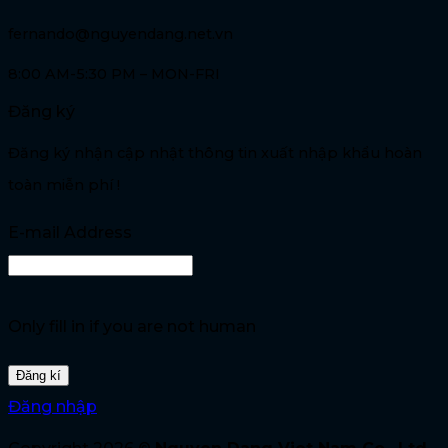
fernando@nguyendang.net.vn
8:00 AM-5:30 PM – MON-FRI
Đăng ký
Đăng ký nhận cập nhật thông tin xuất nhập khẩu hoàn
toàn miễn phí !
E-mail Address
Only fill in if you are not human
Đăng nhập