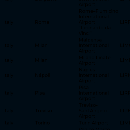
Airport
Rome–Fiumicino
International
Italy
Rome
Airport
LIR
“Leonardo da
Vinci”
Malpensa
Italy
Milan
International
LIM
Airport
Milano Linate
Italy
Milan
LIM
Airport
Naples
Italy
Nápoli
International
LIR
Airport
Pisa
Italy
Pisa
International
LIR
Airport
Treviso-
Italy
Treviso
Sant’Angelo
LIP
Airport
Italy
Torino
Turin Airport
LIM
Venice Marco