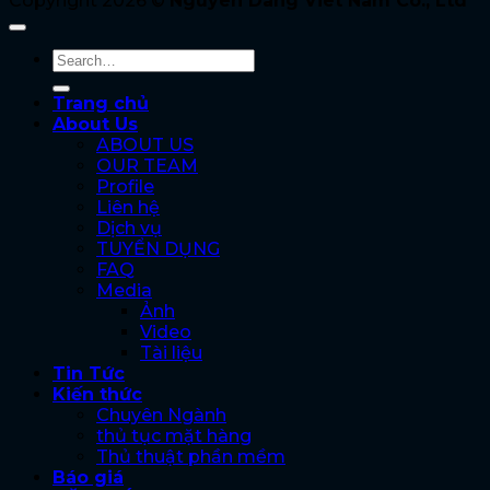
Copyright 2026 ©
Nguyen Dang Viet Nam Co., Ltd
Trang chủ
About Us
ABOUT US
OUR TEAM
Profile
Liên hệ
Dịch vụ
TUYỂN DỤNG
FAQ
Media
Ảnh
Video
Tài liệu
Tin Tức
Kiến thức
Chuyên Ngành
thủ tục mặt hàng
Thủ thuật phần mềm
Báo giá