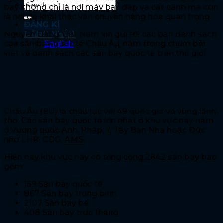
bay không chỉ là nơi máy bay đáp và cất cánh mà còn
là nơi để khai thác vận chuyển hàng hóa quan trọng.
ĐĂNG KÍ
Nguyên Đăng Việt Nam xin gửi tới các bạn danh sách
ĐĂNG NHẬP
các sân bay quốc tế Châu Âu, nằm trong chùm bài
English
viết về danh sách các sân bay quốc tế trên thế giới
Tổng Quan Về Sân Bay tại khu
vực Châu Âu
Châu Âu (EU) là châu lục với 49 quốc gia và vùng lãnh
thổ. Các sân bay quốc tế lớn nhất ở khu vực này nằm
ở Vương quốc Anh, Pháp, Ý, Tây Ban Nha hoặc Đức
như LHR, CDG,
AMS
…
Hiện nay khu vực này có tổng cộng 2642 sân bay bao
gồm:
159 Sân bay quốc tế
867 Sân bay trung bình
2107 Sân bay bé
408 Sân bay trực thăng