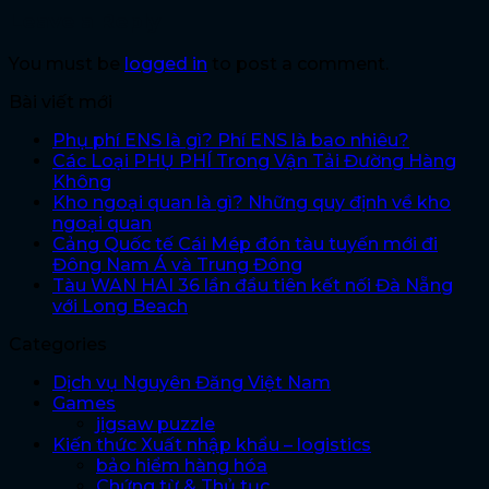
Leave a Reply
You must be
logged in
to post a comment.
Bài viết mới
Phụ phí ENS là gì? Phí ENS là bao nhiêu?
Các Loại PHỤ PHÍ Trong Vận Tải Đường Hàng
Không
Kho ngoại quan là gì? Những quy định về kho
ngoại quan
Cảng Quốc tế Cái Mép đón tàu tuyến mới đi
Đông Nam Á và Trung Đông
Tàu WAN HAI 36 lần đầu tiên kết nối Đà Nẵng
với Long Beach
Categories
Dịch vụ Nguyên Đăng Việt Nam
Games
jigsaw puzzle
Kiến thức Xuất nhập khẩu – logistics
bảo hiểm hàng hóa
Chứng từ & Thủ tục