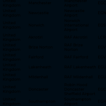
United
Manchester
Manchester
EGC
Kingdom
Airport
United
Newcastle
Newcastle
EG
Kingdom
Airport
Norwich
United
Norwich
International
EGS
Kingdom
Airport
United
Akrotiri
RAF Akrotiri
LCR
Kingdom
United
RAF Brize
Brize Norton
EG
Kingdom
Norton
United
Fairford
RAF Fairford
EGV
Kingdom
United
Lakenheath
RAF Lakenheath
EGU
Kingdom
United
Mildenhall
RAF Mildenhall
EG
Kingdom
Robin Hood
United
Doncaster
Doncaster
EG
Kingdom
Sheffield Airport
United
Southampton
Southampton
EGH
Kingdom
Airport