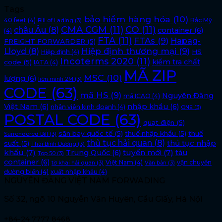
Tags
bảo hiểm hàng hóa
(10)
40 feet
(4)
Bắc Mỹ
Bill of Lading
(3)
CMA CGM
(11)
CO
(11)
châu Âu
(8)
container
(6)
(4)
FTA
(11)
FTAs
(9)
Hapag-
FREIGHT FORWARDER
(5)
Lloyd
(8)
Hiệp định thương mại
(9)
HS
Hiệp định
(4)
Incoterms 2020
(11)
kiểm tra chất
code
(5)
IATA
(4)
MÃ ZIP
MSC
(10)
lượng
(6)
liên minh 2M
(3)
CODE
(63)
mã HS
(9)
Nguyên Đăng
mã ICAO
(4)
Việt Nam
(6)
nhập khẩu
(6)
nhân viên kinh doanh
(4)
ONE
(3)
POSTAL CODE
(63)
quạt điện
(5)
sân bay quốc tế
(5)
thuế nhập khẩu
(5)
thuế
Surrendered Bill
(3)
thủ tục hải quan
(8)
thủ tục nhập
suất
(5)
Thái Bình Dương
(3)
khẩu
(7)
tuyến mới
(7)
Trung Quốc
(6)
tàu
Top 50
(3)
container
(6)
Việt Nam
(4)
vận chuyển
tờ khai hải quan
(3)
Văn bản
(3)
đường biển
(4)
xuất nhập khẩu
(4)
NGUYÊN ĐĂNG VIỆT NAM FORWADING
Số 32, ngõ 10 Nguyễn Văn Huyên, Cầu Giấy, Hà Nội
+84-24 7777 8468