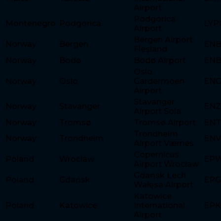
Airport
Podgorica
Montenegro
Podgorica
LYP
Airport
Bergen Airport
Norway
Bergen
EN
Flesland
Norway
Bodø
Bodø Airport
EN
Oslo
Norway
Oslo
Gardermoen
EN
Airport
Stavanger
Norway
Stavanger
ENZ
Airport Sola
Norway
Tromsø
Tromsø Airport
EN
Trondheim
Norway
Trondheim
ENV
Airport Værnes
Copernicus
Poland
Wrocław
EP
Airport Wrocław
Gdańsk Lech
Poland
Gdańsk
EP
Wałęsa Airport
Katowice
Poland
Katowice
International
EPK
Airport