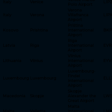
Italy
Venice
LIP
Polo Airport
Verona
Italy
Verona
Villafranca
LIP
Airport
Priština
Kosovo
Prishtina
International
BK
Airport
Riga
Latvia
Riga
International
EVR
Airport
Vilnius
Lithuania
Vilnius
International
EYV
Airport
Luxembourg-
Findel
Luxembourg
Luxembourg
ELL
International
Airport
Skopje
Macedonia
Skopje
Alexander the
LW
Great Airport
Malta
Malta
Valletta
International
LM