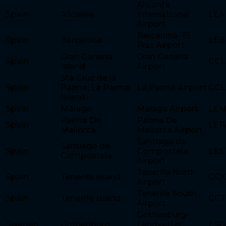
Alicante
Spain
Alicante
International
LEA
Airport
Barcelona–El
Spain
Barcelona
LEB
Prat Airport
Gran Canaria
Gran Canaria
Spain
GCL
Island
Airport
Sta Cruz de la
Spain
Palma, La Palma
La Palma Airport
GCL
Island
Spain
Málaga
Málaga Airport
LE
Palma De
Palma De
Spain
LEP
Mallorca
Mallorca Airport
Santiago de
Santiago de
Spain
Compostela
LES
Compostela
Airport
Tenerife North
Spain
Tenerife Island
GC
Airport
Tenerife South
Spain
Tenerife Island
GCT
Airport
Gothenburg-
Sweden
Gothenburg
Landvetter
ESG