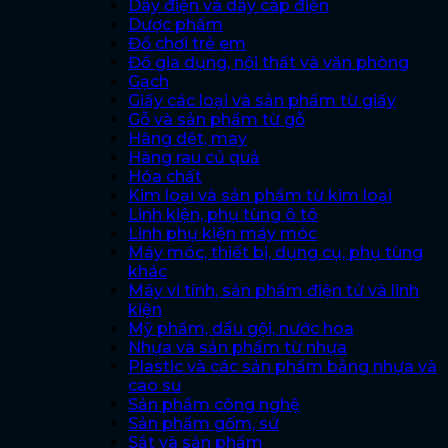
Dây điện và dây cáp điện
Dược phẩm
Đồ chơi trẻ em
Đồ gia dụng, nội thất và văn phòng
Gạch
Giấy các loại và sản phẩm từ giấy
Gỗ và sản phẩm từ gỗ
Hàng dệt, may
Hàng rau củ quả
Hóa chất
Kim loại và sản phẩm từ kim loại
Linh kiện, phụ tùng ô tô
Linh phụ kiện máy móc
Máy móc, thiết bị, dụng cụ, phụ tùng
khác
Máy vi tính, sản phẩm điện tử và linh
kiện
Mỹ phẩm, dầu gội, nước hoa
Nhựa và sản phẩm từ nhựa
Plastic và các sản phẩm bằng nhựa và
cao su
Sản phẩm công nghệ
Sản phẩm gốm, sứ
Sắt và sản phẩm