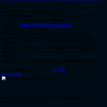
——————————————
Nguyen Dang Viet Nam Co., ltd
Address: Room 401, No 1, 329 alley, Cau Giay Street,
Cau Giay District, Hanoi, Vietnam
Website:
https://nguyendang.net.vn/
TEL: +84-24 7777 8468
Email: ovs.group@nguyendang.net.vn
Member of networks: WWPC, GLA, FIATA,
VLA
Facebook:
https://www.facebook.com/NguyenDangVietNam/
Twitter: https://twitter.com/NguyenDangLog
Youtube:
http://www.youtube.com/c/NguyenDangVietNam
This entry was posted in
Tra Cứu
. Bookmark the
permalink
.
Nguyen Dang Forwarding
Administrator, Author & Marketing manager in
Nguyen Dang Viet Nam