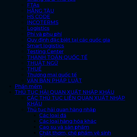
FTAs
HÃNG TÀU
HS CODE
INCOTERMS
Logistics
Phí và phụ phí
Quy định đặc biệt tại các quốc gia
Smart logistics
Testing Center
THANH TOÁN QUỐC TẾ
THUẬT NGỮ
THUẾ
Thương mại quốc tế
VĂN BẢN PHÁP LUẬT
Phần mềm
THỦ TỤC HẢI QUAN XUẤT NHẬP KHẨU
CÁC THỦ TỤC LIÊN QUAN XUẤT NHẬP
KHẨU
Thủ tục hải quan hàng nhập
Các loại đá
Các loại hàng hóa khác
Cao su và sản phẩm
Chất thơm, chế phẩm vệ sinh