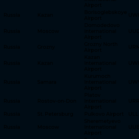
Airport
Borisoglebskoye
Russia
Kazan
UW
Airport
Domodedovo
Russia
Moscow
International
UU
Airport
Grozny North
Russia
Grozny
UR
Airport
Kazan
Russia
Kazan
International
UW
Airport
Kurumoch
Russia
Samara
International
UW
Airport
Platov
Russia
Rostov-on-Don
International
UR
Airport
Russia
St. Petersburg
Pulkovo Airport
ULL
Sheremetyevo
Russia
Moscow
International
UU
Airport