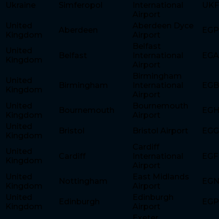
Ukraine
Simferopol
International
UKF
Airport
United
Aberdeen Dyce
Aberdeen
EG
Kingdom
Airport
Belfast
United
Belfast
International
EG
Kingdom
Airport
Birmingham
United
Birmingham
International
EG
Kingdom
Airport
United
Bournemouth
Bournemouth
EG
Kingdom
Airport
United
Bristol
Bristol Airport
EG
Kingdom
Cardiff
United
Cardiff
International
EGF
Kingdom
Airport
United
East Midlands
Nottingham
EG
Kingdom
Airport
United
Edinburgh
Edinburgh
EG
Kingdom
Airport
Exeter