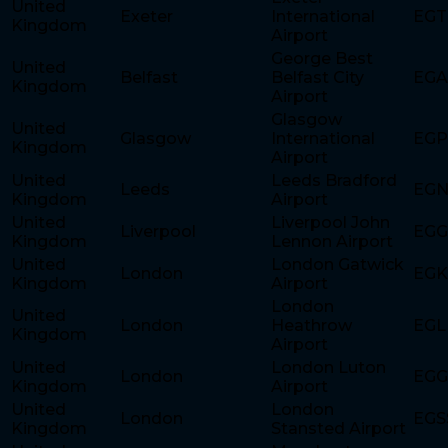
United
Exeter
International
EGT
Kingdom
Airport
George Best
United
Belfast
Belfast City
EG
Kingdom
Airport
Glasgow
United
Glasgow
International
EGP
Kingdom
Airport
United
Leeds Bradford
Leeds
EG
Kingdom
Airport
United
Liverpool John
Liverpool
EG
Kingdom
Lennon Airport
United
London Gatwick
London
EG
Kingdom
Airport
London
United
London
Heathrow
EGL
Kingdom
Airport
United
London Luton
London
EG
Kingdom
Airport
United
London
London
EGS
Kingdom
Stansted Airport