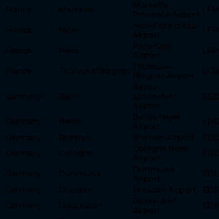
Marseille
France
Marseille
LFM
Provence Airport
Nice-Côte d’Azur
France
Nice
LF
Airport
Paris-Orly
France
Paris
LFP
Airport
Toulouse-
France
Toulouse/Blagnac
LFB
Blagnac Airport
Berlin-
Germany
Berlin
Schönefeld
ED
Airport
Berlin-Tegel
Germany
Berlin
ED
Airport
Germany
Bremen
Bremen Airport
ED
Cologne Bonn
Germany
Cologne
ED
Airport
Dortmund
Germany
Dortmund
ED
Airport
Germany
Dresden
Dresden Airport
ED
Düsseldorf
Germany
Düsseldorf
ED
Airport