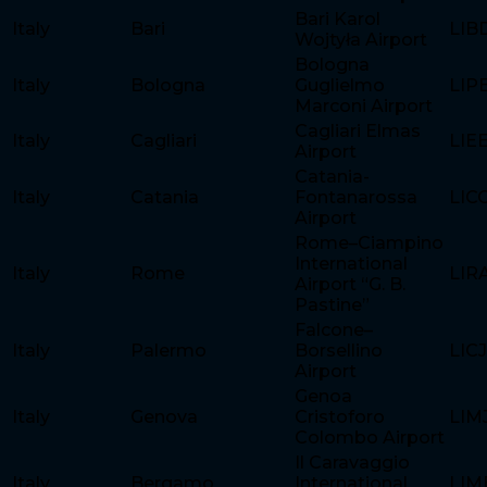
Bari Karol
Italy
Bari
LIB
Wojtyła Airport
Bologna
Italy
Bologna
Guglielmo
LIP
Marconi Airport
Cagliari Elmas
Italy
Cagliari
LIE
Airport
Catania-
Italy
Catania
Fontanarossa
LIC
Airport
Rome–Ciampino
International
Italy
Rome
LIR
Airport “G. B.
Pastine”
Falcone–
Italy
Palermo
Borsellino
LICJ
Airport
Genoa
Italy
Genova
Cristoforo
LIM
Colombo Airport
Il Caravaggio
Italy
Bergamo
International
LIM