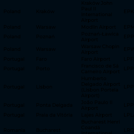
Kraków John
Paul II
Poland
Kraków
EP
International
Airport
Poland
Warsaw
Modlin Airport
EP
Poznań-Ławica
Poland
Poznań
EP
Airport
Warsaw Chopin
Poland
Warsaw
EP
Airport
Portugal
Faro
Faro Airport
LPF
Francisco de Sá
Portugal
Porto
LPP
Carneiro Airport
Humberto
Delgado Airport
Portugal
Lisbon
LPP
(Lisbon Portela
Airport)
João Paulo II
Portugal
Ponta Delgada
LP
Airport
Portugal
Praia da Vitória
Lajes Airport
LPL
Bucharest Henri
Coandă
Romania
Bucharest
LR
International