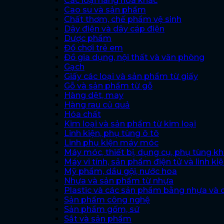
Các loại hàng hóa khác
Cao su và sản phẩm
Chất thơm, chế phẩm vệ sinh
Dây điện và dây cáp điện
Dược phẩm
Đồ chơi trẻ em
Đồ gia dụng, nội thất và văn phòng
Gạch
Giấy các loại và sản phẩm từ giấy
Gỗ và sản phẩm từ gỗ
Hàng dệt, may
Hàng rau củ quả
Hóa chất
Kim loại và sản phẩm từ kim loại
Linh kiện, phụ tùng ô tô
Linh phụ kiện máy móc
Máy móc, thiết bị, dụng cụ, phụ tùng k
Máy vi tính, sản phẩm điện tử và linh ki
Mỹ phẩm, dầu gội, nước hoa
Nhựa và sản phẩm từ nhựa
Plastic và các sản phẩm bằng nhựa và 
Sản phẩm công nghệ
Sản phẩm gốm, sứ
Sắt và sản phẩm