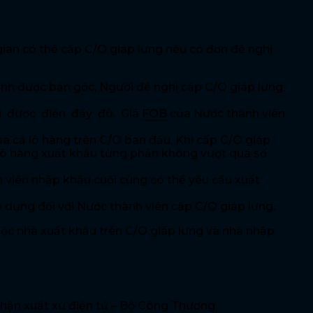
gian có thể cấp C/O giáp lưng nếu có đơn đề nghị
rình được bản gốc, Người đề nghị cấp C/O giáp lưng
ải được điền đầy đủ. Giá
FOB
của Nước thành viên
của cả lô hàng trên C/O ban đầu. Khi cấp C/O giáp
 lô hàng xuất khẩu từng phần không vượt quá số
 viên nhập khẩu cuối cùng có thể yêu cầu xuất
p dụng đối với Nước thành viên cấp C/O giáp lưng.
uộc nhà xuất khẩu trên C/O giáp lưng và nhà nhập
hận xuất xứ điện tử – Bộ Công Thương :