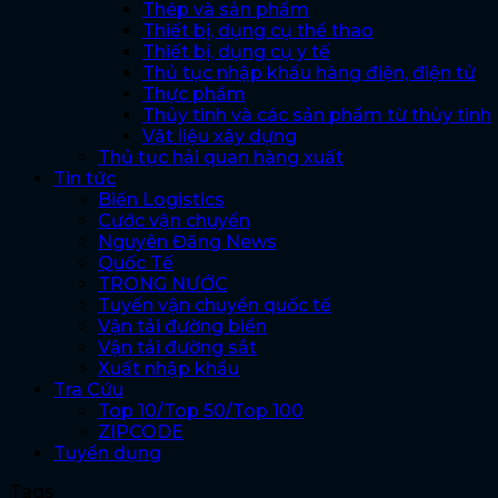
Thép và sản phẩm
Thiết bị, dụng cụ thể thao
Thiết bị, dụng cụ y tế
Thủ tục nhập khẩu hàng điện, điện tử
Thực phẩm
Thủy tinh và các sản phẩm từ thủy tinh
Vật liệu xây dựng
Thủ tục hải quan hàng xuất
Tin tức
Biến Logistics
Cước vận chuyển
Nguyên Đăng News
Quốc Tế
TRONG NƯỚC
Tuyến vận chuyển quốc tế
Vận tải đường biển
Vận tải đường sắt
Xuất nhập khẩu
Tra Cứu
Top 10/Top 50/Top 100
ZIPCODE
Tuyển dụng
Tags