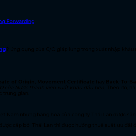
ng Forwarding
ờng
? ứng dụng của C/O giáp lưng trong xuất nhập khẩu
cate of Origin, Movement Certificate
hay
Back-To-B
/O của Nước thành viên xuất khẩu đầu tiên.
Theo đó, hà
 trung gian.
Việt Nam nhưng hàng hóa của công ty Thái Lan được sản
ược cấp bởi Thái Lan thì được hưởng thuế suất ưu đãi đặ