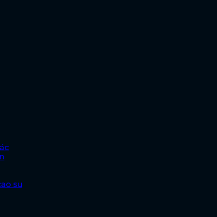
hác
ện
cao su