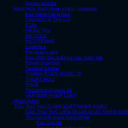
jigsaw puzzle
Kiến thức Xuất nhập khẩu – logistics
bảo hiểm hàng hóa
Chứng từ & Thủ tục
FTAs
HÃNG TÀU
HS CODE
INCOTERMS
Logistics
Phí và phụ phí
Quy định đặc biệt tại các quốc gia
Smart logistics
Testing Center
THANH TOÁN QUỐC TẾ
THUẬT NGỮ
THUẾ
Thương mại quốc tế
VĂN BẢN PHÁP LUẬT
Phần mềm
THỦ TỤC HẢI QUAN XUẤT NHẬP KHẨU
CÁC THỦ TỤC LIÊN QUAN XUẤT NHẬP KH
Thủ tục hải quan hàng nhập
Các loại đá