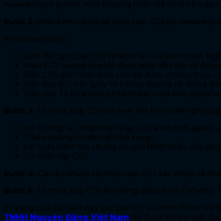
www.ecosys.gov.vn. Nếu thương nhân đã có thì bỏ qua
Bước 2:
Đính kèm hồ sơ đề nghị cấp C/O tại: www.ecosys
Hồ sơ bao gồm:
Đơn đề nghị cấp C/O (theo mẫu 04 kèm theo Nghị
Mẫu C/O tương ứng đã được khai đầy đủ và đóng
Bản C/O gốc hoặc bản sao đã được chứng thực củ
Bản sao
B/L
hặc giấy tờ tương đương có đóng dấu
Bản sao Tờ khai hàng hóa nhập, xuất kho ngoại q
Bước 3:
Tổ chức cấp C/O sẽ xem xét hồ sơ đề nghị cấp
Hồ sơ hợp lệ, chấp nhận cấp C/O kèm thời gian cụ
Thiếu chứng từ, đề nghị bổ sung
Đề nghị kiểm tra chứng từ: giải trình hoặc sửa chữ
Từ chối cấp C/O
Bước 4:
Cán bộ thuộc tổ chức cấp C/O xác nhận và nhậ
Bước 5:
Tổ chức cấp C/O ký, đóng dấu và trả C/O cho
Hi vọng qua bài viết này các bạn có cái nhìn rõ hơn về
C
TNHH Nguyên Đăng Việt Nam
đễ được hỗ trợ giải đá