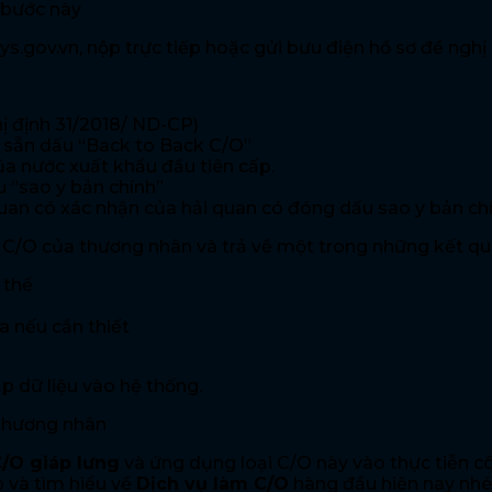
 bước này
.gov.vn, nộp trực tiếp hoặc gửi bưu điện hồ sơ đề nghị
 định 31/2018/ ND-CP)
 sẵn dấu “Back to Back C/O”
a nước xuất khẩu đầu tiên cấp.
 “sao y bản chính”
uan có xác nhận của hải quan có đóng dấu sao y bản ch
 C/O của thương nhân và trả về một trong những kết qu
 thể
a nếu cần thiết
p dữ liệu vào hệ thống.
 thương nhân
/O giáp lưng
và ứng dụng loại C/O này vào thực tiễn cô
p và tìm hiểu về
Dịch vụ làm C/O
hàng đầu hiện nay nhé