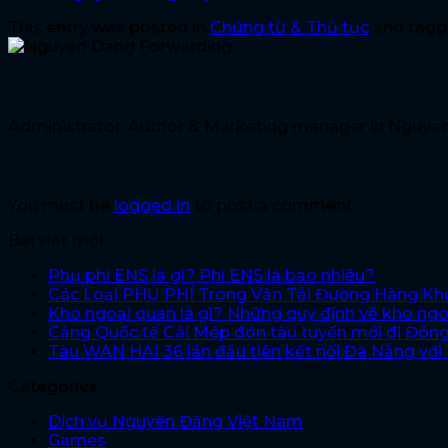
This entry was posted in
Chứng từ & Thủ tục
and tag
Nguyen Dang Forwarding
Administrator, Author & Marketing manager in Nguye
Leave a Reply
You must be
logged in
to post a comment.
Bài viết mới
Phụ phí ENS là gì? Phí ENS là bao nhiêu?
Các Loại PHỤ PHÍ Trong Vận Tải Đường Hàng K
Kho ngoại quan là gì? Những quy định về kho ng
Cảng Quốc tế Cái Mép đón tàu tuyến mới đi Đôn
Tàu WAN HAI 36 lần đầu tiên kết nối Đà Nẵng vớ
Categories
Dịch vụ Nguyên Đăng Việt Nam
Games