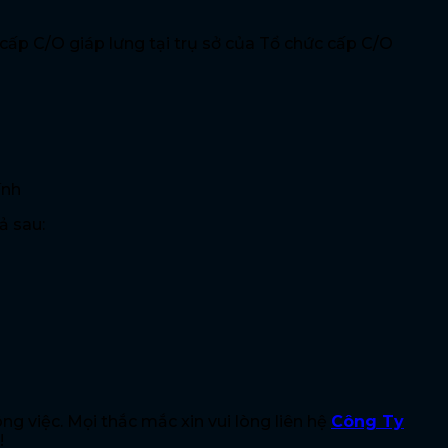
 cấp C/O giáp lưng tại trụ sở của Tổ chức cấp C/O
ính
ả sau:
ng việc. Mọi thắc mắc xin vui lòng liên hệ
Công Ty
!