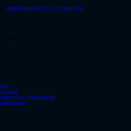
ged
Back to back C/O
,
C/O giáp lưng
.
n Dang Viet Nam
hông
oại quan
g Nam Á và Trung Đông
i Long Beach