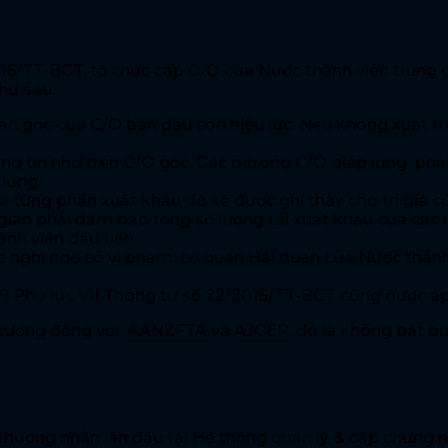
2016/TT-BCT, tổ chức cấp C/O của Nước thành viên trung 
hư sau:
bản gốc của C/O ban đầu còn hiệu lực. Nếu không xuất t
ng tin như trên C/O gốc. Các ô trong C/O giáp lưng ph
 lưng.
của từng phần xuất khẩu đó sẽ được ghi thay cho trị giá 
 gian phải đảm bảo tổng số lượng tái xuất khẩu của các
nh viên đầu tiên.
 nghi ngờ có vi phạm, cơ quan Hải quan của Nước thành
u 19 Phụ lục VII Thông tư số 22/2016/TT-BCT cũng được á
 tương đồng với
AANZFTA
và
AJCEP
, đó là không bắt b
hương nhân lần đầu tại Hệ thống quản lý & cấp chứng n