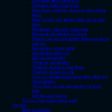
Linh kiện, phụ tùng ô tô
Linh phụ kiện máy móc
Máy móc, thiết bị, dụng cụ, phụ tùng
khác
Máy vi tính, sản phẩm điện tử và linh
kiện
Mỹ phẩm, dầu gội, nước hoa
Nhựa và sản phẩm từ nhựa
Plastic và các sản phẩm bằng nhựa và
cao su
Sản phẩm công nghệ
Sản phẩm gốm, sứ
Sắt và sản phẩm
Thép và sản phẩm
Thiết bị, dụng cụ thể thao
Thiết bị, dụng cụ y tế
Thủ tục nhập khẩu hàng điện, điện tử
Thực phẩm
Thủy tinh và các sản phẩm từ thủy
tinh
Vật liệu xây dựng
Thủ tục hải quan hàng xuất
Tin tức
Biến Logistics