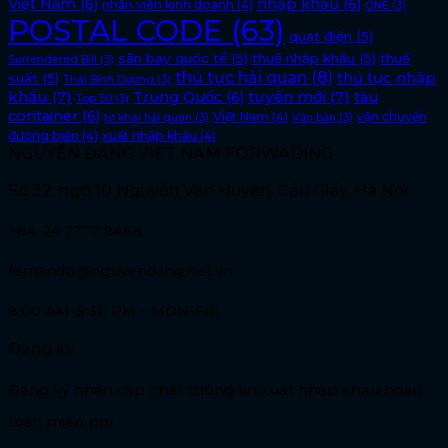
Việt Nam
(6)
nhập khẩu
(6)
nhân viên kinh doanh
(4)
ONE
(3)
POSTAL CODE
(63)
quạt điện
(5)
sân bay quốc tế
(5)
thuế nhập khẩu
(5)
thuế
Surrendered Bill
(3)
thủ tục hải quan
(8)
thủ tục nhập
suất
(5)
Thái Bình Dương
(3)
khẩu
(7)
tuyến mới
(7)
Trung Quốc
(6)
tàu
Top 50
(3)
container
(6)
Việt Nam
(4)
vận chuyển
tờ khai hải quan
(3)
Văn bản
(3)
đường biển
(4)
xuất nhập khẩu
(4)
NGUYÊN ĐĂNG VIỆT NAM FORWADING
Số 32, ngõ 10 Nguyễn Văn Huyên, Cầu Giấy, Hà Nội
+84-24 7777 8468
fernando@nguyendang.net.vn
8:00 AM-5:30 PM – MON-FRI
Đăng ký
Đăng ký nhận cập nhật thông tin xuất nhập khẩu hoàn
toàn miễn phí !