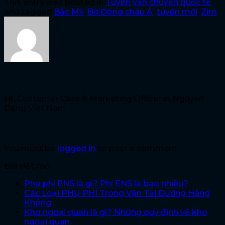
This entry was posted in
Tuyến vận chuyển quốc tế
and tagged
Bắc Mỹ
,
Bờ Đông châu Á
,
tuyến mới
,
Zim
.
MKT NDVN
Hr, Customer Care & Marketing Officer in Nguyen
Dang Viet Nam
Leave a Reply
You must be
logged in
to post a comment.
Bài viết mới
Phụ phí ENS là gì? Phí ENS là bao nhiêu?
Các Loại PHỤ PHÍ Trong Vận Tải Đường Hàng
Không
Kho ngoại quan là gì? Những quy định về kho
ngoại quan