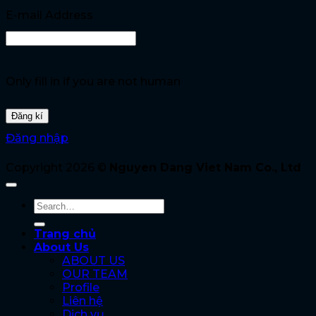
E-mail Address
Only fill in if you are not human
Đăng nhập
Copyright 2026 ©
Nguyen Dang Viet Nam Co., Ltd
Trang chủ
About Us
ABOUT US
OUR TEAM
Profile
Liên hệ
Dịch vụ