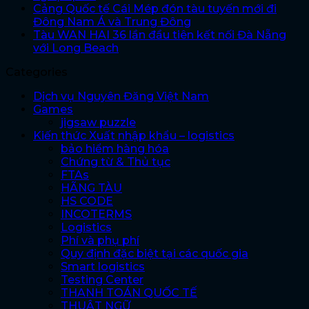
Cảng Quốc tế Cái Mép đón tàu tuyến mới đi
Đông Nam Á và Trung Đông
Tàu WAN HAI 36 lần đầu tiên kết nối Đà Nẵng
với Long Beach
Categories
Dịch vụ Nguyên Đăng Việt Nam
Games
jigsaw puzzle
Kiến thức Xuất nhập khẩu – logistics
bảo hiểm hàng hóa
Chứng từ & Thủ tục
FTAs
HÃNG TÀU
HS CODE
INCOTERMS
Logistics
Phí và phụ phí
Quy định đặc biệt tại các quốc gia
Smart logistics
Testing Center
THANH TOÁN QUỐC TẾ
THUẬT NGỮ