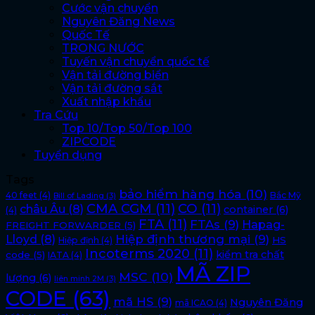
Cước vận chuyển
Nguyên Đăng News
Quốc Tế
TRONG NƯỚC
Tuyến vận chuyển quốc tế
Vận tải đường biển
Vận tải đường sắt
Xuất nhập khẩu
Tra Cứu
Top 10/Top 50/Top 100
ZIPCODE
Tuyển dụng
Tags
bảo hiểm hàng hóa
(10)
40 feet
(4)
Bắc Mỹ
Bill of Lading
(3)
CMA CGM
(11)
CO
(11)
châu Âu
(8)
container
(6)
(4)
FTA
(11)
FTAs
(9)
Hapag-
FREIGHT FORWARDER
(5)
Lloyd
(8)
Hiệp định thương mại
(9)
HS
Hiệp định
(4)
Incoterms 2020
(11)
kiểm tra chất
code
(5)
IATA
(4)
MÃ ZIP
MSC
(10)
lượng
(6)
liên minh 2M
(3)
CODE
(63)
mã HS
(9)
Nguyên Đăng
mã ICAO
(4)