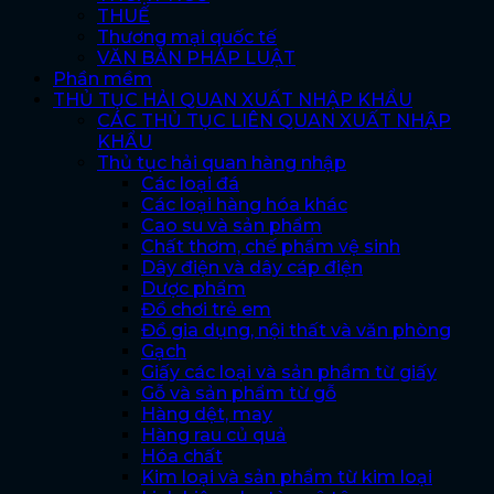
THUẾ
Thương mại quốc tế
VĂN BẢN PHÁP LUẬT
Phần mềm
THỦ TỤC HẢI QUAN XUẤT NHẬP KHẨU
CÁC THỦ TỤC LIÊN QUAN XUẤT NHẬP
KHẨU
Thủ tục hải quan hàng nhập
Các loại đá
Các loại hàng hóa khác
Cao su và sản phẩm
Chất thơm, chế phẩm vệ sinh
Dây điện và dây cáp điện
Dược phẩm
Đồ chơi trẻ em
Đồ gia dụng, nội thất và văn phòng
Gạch
Giấy các loại và sản phẩm từ giấy
Gỗ và sản phẩm từ gỗ
Hàng dệt, may
Hàng rau củ quả
Hóa chất
Kim loại và sản phẩm từ kim loại