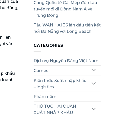
 quan của
Cảng Quốc tế Cái Mép đón tàu
thu đúng,
tuyến mới đi Đông Nam Á và
Trung Đông
Tàu WAN HAI 36 lần đầu tiên kết
nối Đà Nẵng với Long Beach
n liên
ghi vấn
CATEGORIES
Dịch vụ Nguyên Đăng Việt Nam
Games
ập khẩu
ờ doanh
Kiến thức Xuất nhập khẩu
– logistics
Phần mềm
THỦ TỤC HẢI QUAN
XUẤT NHẬP KHẨU