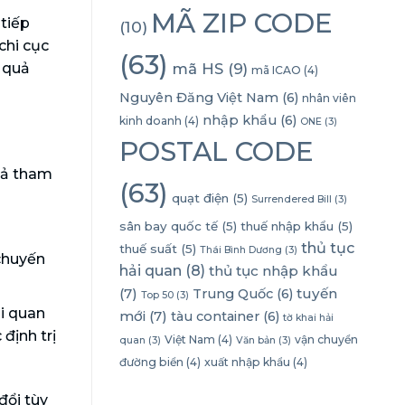
MÃ ZIP CODE
tiếp
(10)
chi cục
(63)
mã HS
(9)
 quả
mã ICAO
(4)
Nguyên Đăng Việt Nam
(6)
nhân viên
nhập khẩu
(6)
kinh doanh
(4)
ONE
(3)
POSTAL CODE
uả tham
(63)
quạt điện
(5)
Surrendered Bill
(3)
sân bay quốc tế
(5)
thuế nhập khẩu
(5)
thủ tục
thuế suất
(5)
Thái Bình Dương
(3)
chuyến
hải quan
(8)
thủ tục nhập khẩu
(7)
tuyến
Trung Quốc
(6)
Top 50
(3)
i quan
mới
(7)
tàu container
(6)
tờ khai hải
định trị
Việt Nam
(4)
vận chuyển
quan
(3)
Văn bản
(3)
đường biển
(4)
xuất nhập khẩu
(4)
đổi tùy