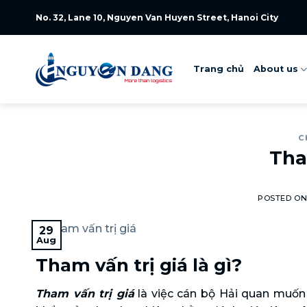
Skip
No. 32, Lane 10, Nguyen Van Huyen Street, Hanoi City
to
content
Trang chủ
About us
C
Tha
POSTED O
29
Aug
Tham vấn trị giá là gì?
Tham vấn trị giá
là việc cán bộ Hải quan muốn 