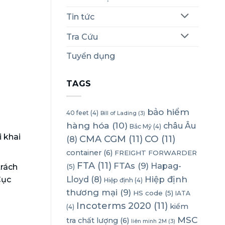
Tin tức
Tra Cứu
Tuyển dụng
TAGS
bảo hiểm
40 feet
(4)
Bill of Lading
(3)
hàng hóa
(10)
châu Âu
Bắc Mỹ
(4)
i khai
CMA CGM
(11)
CO
(11)
(8)
container
(6)
FREIGHT FORWARDER
FTA
(11)
FTAs
(9)
Hapag-
trách
(5)
Lloyd
(8)
Hiệp định
Cục
Hiệp định
(4)
thương mại
(9)
HS code
(5)
IATA
Incoterms 2020
(11)
kiểm
(4)
MSC
tra chất lượng
(6)
liên minh 2M
(3)