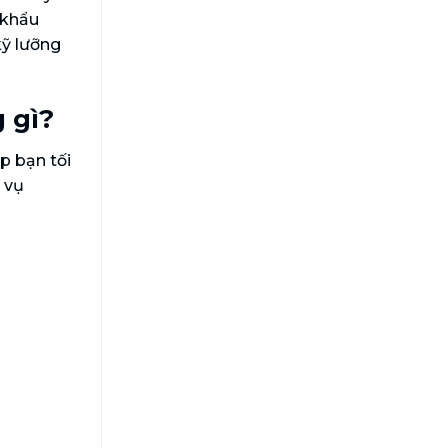
 khẩu
kỹ lưỡng
 gì?
 bạn tối
p vụ