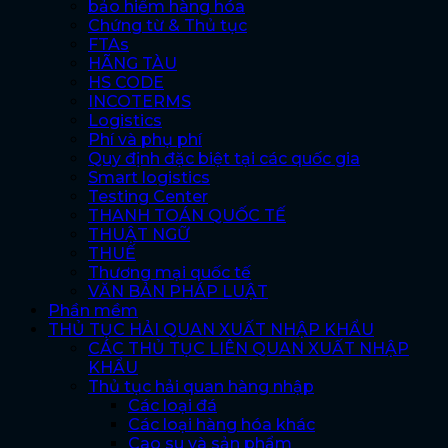
bảo hiểm hàng hóa
Chứng từ & Thủ tục
FTAs
HÃNG TÀU
HS CODE
INCOTERMS
Logistics
Phí và phụ phí
Quy định đặc biệt tại các quốc gia
Smart logistics
Testing Center
THANH TOÁN QUỐC TẾ
THUẬT NGỮ
THUẾ
Thương mại quốc tế
VĂN BẢN PHÁP LUẬT
Phần mềm
THỦ TỤC HẢI QUAN XUẤT NHẬP KHẨU
CÁC THỦ TỤC LIÊN QUAN XUẤT NHẬP
KHẨU
Thủ tục hải quan hàng nhập
Các loại đá
Các loại hàng hóa khác
Cao su và sản phẩm