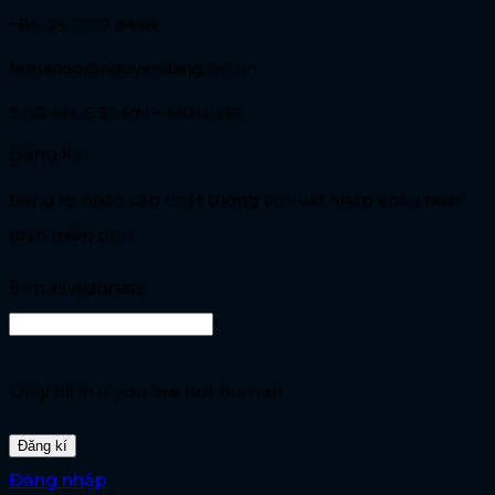
+84-24 7777 8468
fernando@nguyendang.net.vn
8:00 AM-5:30 PM – MON-FRI
Đăng ký
Đăng ký nhận cập nhật thông tin xuất nhập khẩu hoàn
toàn miễn phí !
E-mail Address
Only fill in if you are not human
Đăng nhập