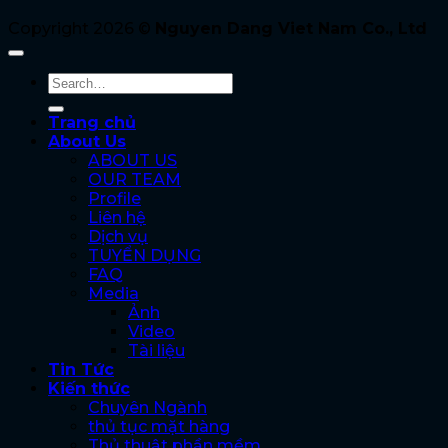
Copyright 2026 ©
Nguyen Dang Viet Nam Co., Ltd
Trang chủ
About Us
ABOUT US
OUR TEAM
Profile
Liên hệ
Dịch vụ
TUYỂN DỤNG
FAQ
Media
Ảnh
Video
Tài liệu
Tin Tức
Kiến thức
Chuyên Ngành
thủ tục mặt hàng
Thủ thuật phần mềm