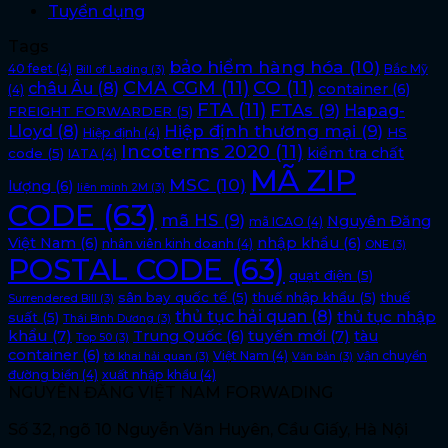
Tuyển dụng
Tags
bảo hiểm hàng hóa
(10)
40 feet
(4)
Bắc Mỹ
Bill of Lading
(3)
CMA CGM
(11)
CO
(11)
châu Âu
(8)
container
(6)
(4)
FTA
(11)
FTAs
(9)
Hapag-
FREIGHT FORWARDER
(5)
Lloyd
(8)
Hiệp định thương mại
(9)
HS
Hiệp định
(4)
Incoterms 2020
(11)
kiểm tra chất
code
(5)
IATA
(4)
MÃ ZIP
MSC
(10)
lượng
(6)
liên minh 2M
(3)
CODE
(63)
mã HS
(9)
Nguyên Đăng
mã ICAO
(4)
Việt Nam
(6)
nhập khẩu
(6)
nhân viên kinh doanh
(4)
ONE
(3)
POSTAL CODE
(63)
quạt điện
(5)
sân bay quốc tế
(5)
thuế nhập khẩu
(5)
thuế
Surrendered Bill
(3)
thủ tục hải quan
(8)
thủ tục nhập
suất
(5)
Thái Bình Dương
(3)
khẩu
(7)
tuyến mới
(7)
Trung Quốc
(6)
tàu
Top 50
(3)
container
(6)
Việt Nam
(4)
vận chuyển
tờ khai hải quan
(3)
Văn bản
(3)
đường biển
(4)
xuất nhập khẩu
(4)
NGUYÊN ĐĂNG VIỆT NAM FORWADING
Số 32, ngõ 10 Nguyễn Văn Huyên, Cầu Giấy, Hà Nội