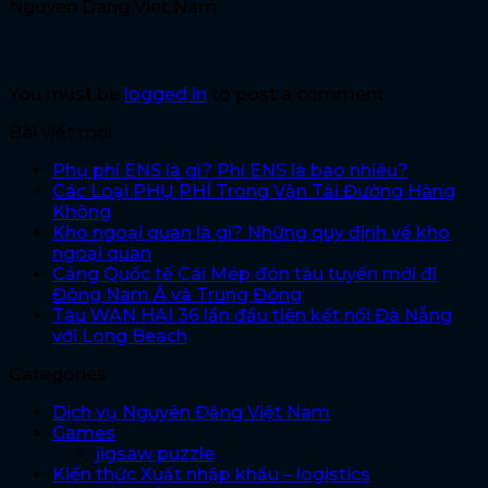
Nguyen Dang Viet Nam
Leave a Reply
You must be
logged in
to post a comment.
Bài viết mới
Phụ phí ENS là gì? Phí ENS là bao nhiêu?
Các Loại PHỤ PHÍ Trong Vận Tải Đường Hàng
Không
Kho ngoại quan là gì? Những quy định về kho
ngoại quan
Cảng Quốc tế Cái Mép đón tàu tuyến mới đi
Đông Nam Á và Trung Đông
Tàu WAN HAI 36 lần đầu tiên kết nối Đà Nẵng
với Long Beach
Categories
Dịch vụ Nguyên Đăng Việt Nam
Games
jigsaw puzzle
Kiến thức Xuất nhập khẩu – logistics