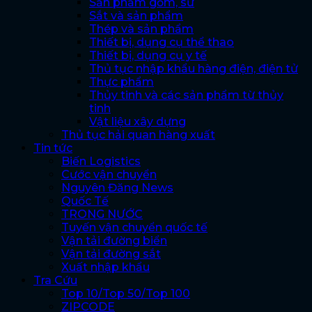
Sản phẩm gốm, sứ
Sắt và sản phẩm
Thép và sản phẩm
Thiết bị, dụng cụ thể thao
Thiết bị, dụng cụ y tế
Thủ tục nhập khẩu hàng điện, điện tử
Thực phẩm
Thủy tinh và các sản phẩm từ thủy
tinh
Vật liệu xây dựng
Thủ tục hải quan hàng xuất
Tin tức
Biến Logistics
Cước vận chuyển
Nguyên Đăng News
Quốc Tế
TRONG NƯỚC
Tuyến vận chuyển quốc tế
Vận tải đường biển
Vận tải đường sắt
Xuất nhập khẩu
Tra Cứu
Top 10/Top 50/Top 100
ZIPCODE