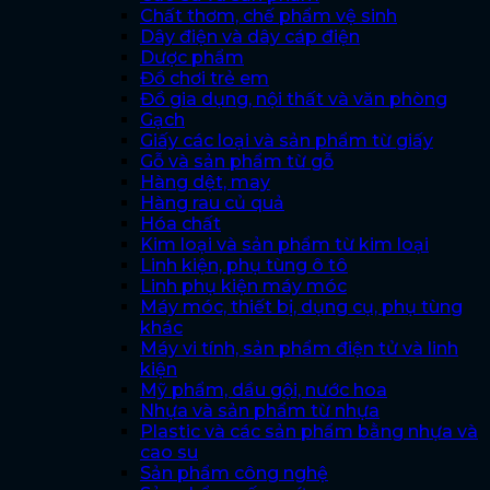
Chất thơm, chế phẩm vệ sinh
Dây điện và dây cáp điện
Dược phẩm
Đồ chơi trẻ em
Đồ gia dụng, nội thất và văn phòng
Gạch
Giấy các loại và sản phẩm từ giấy
Gỗ và sản phẩm từ gỗ
Hàng dệt, may
Hàng rau củ quả
Hóa chất
Kim loại và sản phẩm từ kim loại
Linh kiện, phụ tùng ô tô
Linh phụ kiện máy móc
Máy móc, thiết bị, dụng cụ, phụ tùng
khác
Máy vi tính, sản phẩm điện tử và linh
kiện
Mỹ phẩm, dầu gội, nước hoa
Nhựa và sản phẩm từ nhựa
Plastic và các sản phẩm bằng nhựa và
cao su
Sản phẩm công nghệ