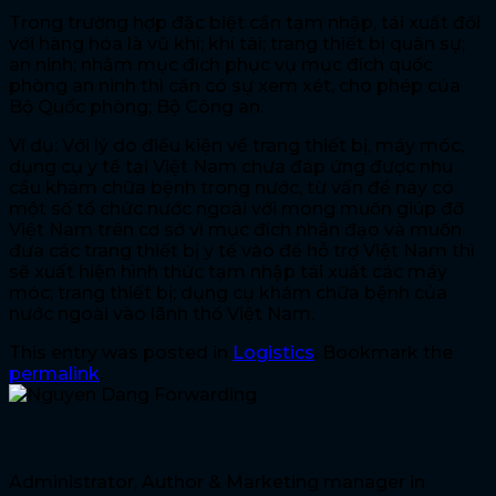
Trong trường hợp đặc biệt cần tạm nhập, tái xuất đối
với hàng hóa là vũ khí; khí tài; trang thiết bị quân sự;
an ninh; nhằm mục đích phục vụ mục đích quốc
phòng an ninh thì cần có sự xem xét, cho phép của
Bộ Quốc phòng; Bộ Công an.
Ví dụ: Với lý do điều kiện về trang thiết bị, máy móc,
dụng cụ y tế tại Việt Nam chưa đáp ứng được nhu
cầu khám chữa bệnh trong nước, từ vấn đề này có
một số tổ chức nước ngoài với mong muốn giúp đỡ
Việt Nam trên cơ sở vì mục đích nhân đạo và muốn
đưa các trang thiết bị y tế vào để hỗ trợ Việt Nam thì
sẽ xuất hiện hình thức tạm nhập tái xuất các máy
móc; trang thiết bị; dụng cụ khám chữa bệnh của
nước ngoài vào lãnh thổ Việt Nam.
This entry was posted in
Logistics
. Bookmark the
permalink
.
Nguyen Dang Forwarding
Administrator, Author & Marketing manager in