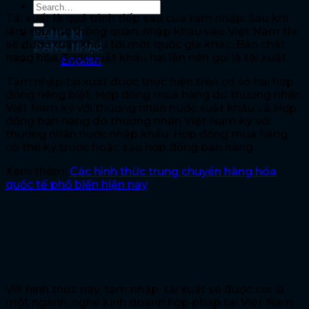
Tái xuất là quá trình tiếp sau của tạm nhập. Sau khi
làm thủ tục thông quan, nhập khẩu vào Việt Nam thì
ĐĂNG KÍ
sẽ được xuất khẩu tới một quốc gia khác. Bản chất
ĐĂNG NHẬP
hàng hóa được xuất khẩu hai lần nên gọi là tái xuất.
English
Tạm nhập tái xuất được thực hiện trên cơ sở hai hợp
đồng riêng biệt: Hợp đồng mua hàng do thương nhân
Việt Nam ký với thương nhân nước xuất khẩu và Hợp
đồng bán hàng do thương nhân Việt Nam ký với
thương nhân nước nhập khẩu. Hợp đồng mua hàng
có thể ký trước hoặc sau hợp đồng bán hàng.
Xem thêm:
Các hình thức trung chuyển hàng hóa
quốc tế phổ biến hiện nay
Các hình thức tạm nhập tái xuất
Tạm nhập, tái xuất theo hình thức kinh
doanh
Với hình thức này, tạm nhập, tái xuất sẽ được coi là
một ngành, nghề kinh doanh hợp pháp tại Việt Nam.